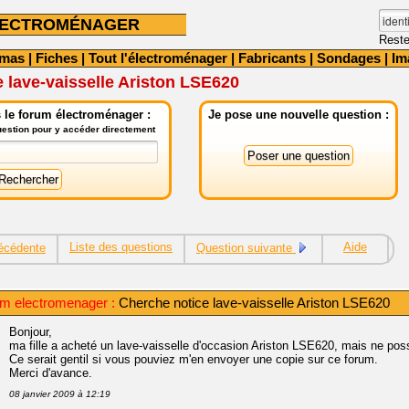
LECTROMÉNAGER
Reste
émas
|
Fiches
|
Tout l'électroménager
|
Fabricants
|
Sondages
|
Im
 lave-vaisselle Ariston LSE620
 le forum électroménager :
Je pose une nouvelle question :
question pour y accéder directement
Liste des questions
Aide
écédente
Question suivante
m electromenager :
Cherche notice lave-vaisselle Ariston LSE620
Bonjour,
ma fille a acheté un lave-vaisselle d'occasion Ariston LSE620, mais ne pos
Ce serait gentil si vous pouviez m'en envoyer une copie sur ce forum.
Merci d'avance.
08 janvier 2009 à 12:19