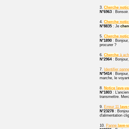
3.
Cherche
notic
N°6963
: Bonsoir.
4.
Cherche
notic
N°8835
: Je
cher
5.
Cherche
notic
N°1890
: Bonjour
procurer ?
6.
Cherche
à ach
N°2964
: Bonjour,
7.
Identifier pann
N°5414
: Bonjour,
marche, le voyan
8.
Notice
lave-va
N°1803
: L'ancien
transmettre. Merc
9.
Erreur 11
lave-
N°23278
: Bonjou
d'alimentation cli
10.
Panne
lave-v