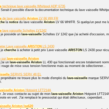
e
technique lave vaisselle Whirlpool ADP 6735
 Serait-il possible d'avoir la documentation technique du lave vaisselle Whir
e
de lave vaisselle
Ariston
LV 66 WH FR
che
la
notice
du lave vaisselle
Ariston
LV 66 WH/FR. Si quelqu'un peut me la
e
lave vaisselle Scholtes LV1242
, je possède un
lave-vaisselle
Scholtes LV 1242 que j'ai acheté d'occasion, m
eter Lave vaisselle
ARISTON
LS 2430
 je
cherche
à acheter à petit prix Lave vaisselle
ARISTON
LS 2430 pour récu
e sur
lave-vaisselle
Ariston
 j'ai un
lave-vaisselle
Ariston
LL 430 qui fonctionnait encore totalement normal
t rouge de mise sous tension fonctionne mais au moment de sélectionner...
isselle
SERVIS SERV 48 EL
 propriétaire ne trouve plus le mode d'emploi du
lave-vaisselle
marque SERVIS
i.
vaisselle
Ariston
Hotpoint LFT214A
r. Je vous contacte au sujet de mon
lave-vaisselle
Ariston
Hotpoint LFT214A q
gnote en vert. J'ai remplacé le pressostat qui était défectueux, cependant...
aisselle
Ariston
lse620