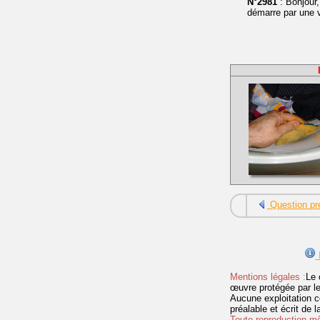
N°2981
: Bonjour,
démarre par une vi
Question pr
I
Mentions légales :
Le 
œuvre protégée par les 
Aucune exploitation c
préalable et écrit de
Toute reproduction mêm