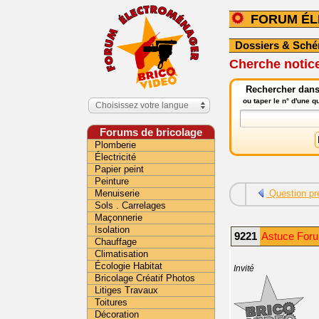
FORUM É
Dossiers & Sch
Cherche notice
Rechercher dans
ou taper le n° d'une 
Choisissez votre langue
Forums de bricolage
Plomberie
Électricité
Papier peint
Peinture
Menuiserie
Question pr
Sols . Carrelages
Maçonnerie
Isolation
9221
Astuce Foru
Chauffage
Climatisation
Écologie Habitat
Invité
Bricolage Créatif Photos
Litiges Travaux
Toitures
Décoration