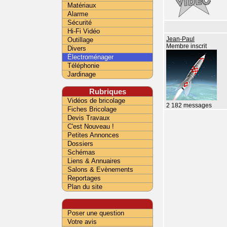
Matériaux
Alarme
Sécurité
Hi-Fi Vidéo
Outillage
Jean-Paul
Membre inscrit
Divers
Électroménager
Téléphonie
Jardinage
Rubriques
Vidéos de bricolage
2 182 messages
Fiches Bricolage
Devis Travaux
C'est Nouveau !
Petites Annonces
Dossiers
Schémas
Liens & Annuaires
Salons & Evènements
Reportages
Plan du site
Poser une question
Votre avis