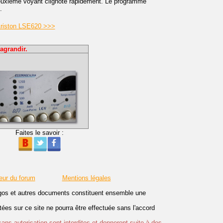
euxième voyant clignote rapidement. Le programme
.
 Ariston LSE620 >>>
agrandir.
Faites le savoir :
eur du forum
Mentions légales
logos et autres documents constituent ensemble une
es sur ce site ne pourra être effectuée sans l'accord
sans autorisation sont interdites et donneront suite à des