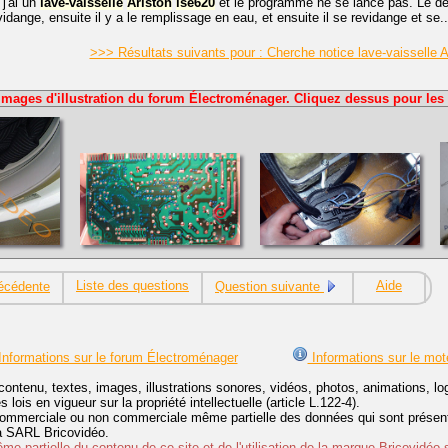
 j'ai un
lave-vaisselle
Ariston
lse620
et le programme ne se lance pas. Le d
dange, ensuite il y a le remplissage en eau, et ensuite il se revidange et se..
>>> Résultats suivants pour : Cherche notice lave-vaisselle
Images d'illustration du forum Électroménager. Cliquez dessus pour les 
Liste des questions
Aide
écédente
Question suivante
nformations sur le forum Électroménager
Informations sur le mot
contenu, textes, images, illustrations sonores, vidéos, photos, animations, 
lois en vigueur sur la propriété intellectuelle (article L.122-4).
ommerciale ou non commerciale même partielle des données qui sont présenté
 la SARL Bricovidéo.
e partielle du contenu de ce site et de l'utilisation de la marque Bricovidéo 