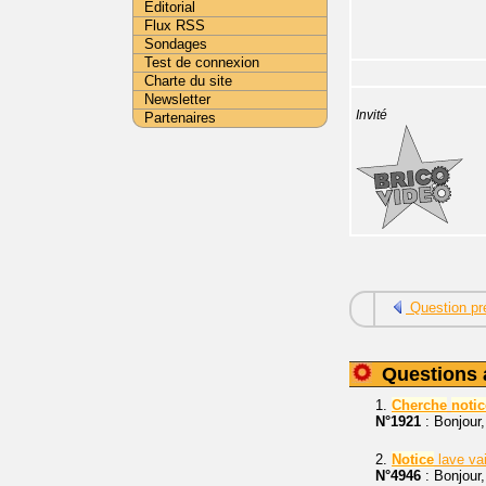
Editorial
Flux RSS
Sondages
Test de connexion
Charte du site
Newsletter
Invité
Partenaires
Question pr
Questions 
1.
Cherche
notic
N°1921
: Bonjour,
2.
Notice
lave va
N°4946
: Bonjour,