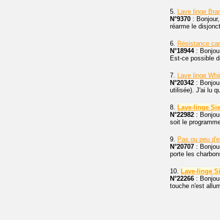
5.
Lave linge Br
N°9370
: Bonjour
réarme le disjonc
6.
Résistance car
N°18944
: Bonjour
Est-ce possible d
7.
Lave linge Wh
N°20342
: Bonjou
utilisée). J'ai lu 
8.
Lave-linge
Si
N°22982
: Bonjou
soit le programme 
9.
Pas ou peu d'
N°20707
: Bonjour
porte les charbon
10.
Lave-linge
S
N°22266
: Bonjou
touche n'est allum