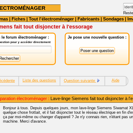
LECTROMÉNAGER
Reste
émas
|
Fiches
|
Tout l'électroménager
|
Fabricants
|
Sondages
|
Im
mens fait tout disjoncter à l'essorage
 le forum électroménager :
Je pose une nouvelle question :
question pour y accéder directement
Liste des questions
Aide
écédente
Question suivante
paration électroménager :
Lave-linge Siemens fait tout disjoncter à l
Bonjour à tous. Depuis quelques jours, mon lave-linge Siemens Siwamat XL 
quelque chose frottait, et il fait disjoncter tout le réseau électrique en fin d
ça par moi-même ou changer d'appareil ? Je n'y connais rien, n'étant pas un
machine. Merci d'avance.