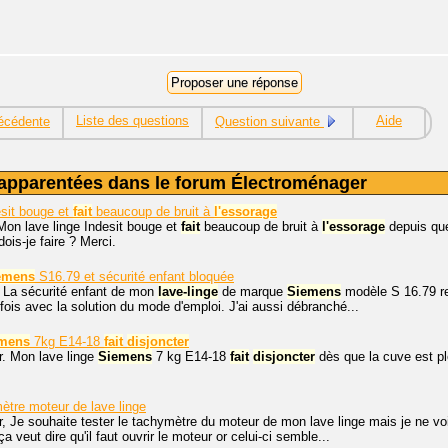
Liste des questions
Aide
écédente
Question suivante
apparentées dans le forum Électroménager
esit bouge et
fait
beaucoup de bruit à
l'essorage
Mon lave linge Indesit bouge et
fait
beaucoup de bruit à
l'essorage
depuis que
ois-je faire ? Merci.
emens
S16.79 et sécurité enfant bloquée
. La sécurité enfant de mon
lave-linge
de marque
Siemens
modèle S 16.79 res
fois avec la solution du mode d'emploi. J'ai aussi débranché...
mens
7kg E14-18
fait
disjoncter
r. Mon lave linge
Siemens
7 kg E14-18
fait
disjoncter
dès que la cuve est pl
ètre moteur de lave linge
, Je souhaite tester le tachymètre du moteur de mon lave linge mais je ne vois
ça veut dire qu'il faut ouvrir le moteur or celui-ci semble...