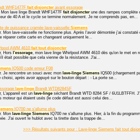
andt WHF1477F
fait
disjoncter
avant essorage
, Mon lave linge Brandt WHF1477F
fait
disjoncter
une des rampes complète de
teur de 40 A et le cycle se termine normalement. Je ne comprends pas, en...
te de puissance cramée lave-vaisselle
Siemens
. Mon lave-vaisselle ne fonctionne plus. Après l’avoir démontée j’ai constaté
e réparer cette carte en changeant uniquement le...
irlpool AWM 4610
fait
tout
disjoncter
r, Hors
l'essorage
, mon lave linge Whirlpool AWM 4610 dès qu'on le met en 
qu'il était possible que cela vienne de la résistance. J'ai...
emens
IQ500 code erreur F08
r. Je rencontre un souci avec mon
lave-linge
Siemens
IQ500 (chargement pa
choisi, après avoir appuyé sur le bouton départ : - La porte se...
essorage
lave-linge
Brandt WTD8284SF
, L'appareil est un
lave-linge
séchant Brandt WTD 8284 SF / 6U1LBTFFH. J'ai 
s moteur qui étaient usés (le code défaut est aussi celui des...
iemens
IQ700 ne s'allume plus
r. Mon
lave-linge
Siemens
IQ700 ne s'allume plus. Hier, à la fin du programm
ée. J'ai ouvert le hublot avec la tirette dans la trappe de...
>>> Résultats suivants pour : Lave-linge Siemens fait tout disjo