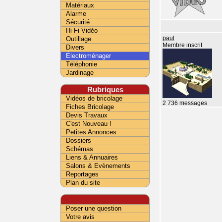
Matériaux
Alarme
Sécurité
Hi-Fi Vidéo
Outillage
paul
Membre inscrit
Divers
Électroménager
Téléphonie
Jardinage
Rubriques
Vidéos de bricolage
2 736 messages
Fiches Bricolage
Devis Travaux
C'est Nouveau !
Petites Annonces
Dossiers
Schémas
Liens & Annuaires
Salons & Evènements
Reportages
Plan du site
Poser une question
Votre avis