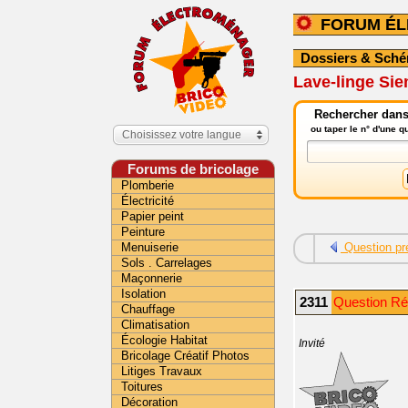
FORUM É
Dossiers & Sch
Lave-linge Sie
Rechercher dans
ou taper le n° d'une 
Choisissez votre langue
Forums de bricolage
Plomberie
Électricité
Papier peint
Peinture
Menuiserie
Question pr
Sols . Carrelages
Maçonnerie
Isolation
2311
Question Ré
Chauffage
Climatisation
Écologie Habitat
Invité
Bricolage Créatif Photos
Litiges Travaux
Toitures
Décoration