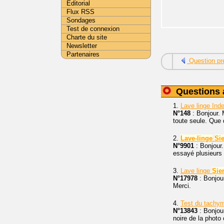
Editorial
Flux RSS
Sondages
Test de connexion
Charte du site
Newsletter
Partenaires
Question pr
Questions 
1.
Lave linge Ind
N°148
: Bonjour. 
toute seule. Que d
2.
Lave-linge
Si
N°9901
: Bonjour
essayé plusieurs 
3.
Lave linge
Sie
N°17978
: Bonjou
Merci.
4.
Test du tachym
N°13843
: Bonjour
noire de la photo 