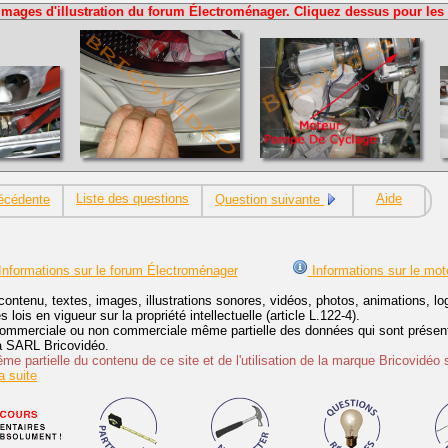
Images d'illustration du forum Électroménager. Cliquez dessus pour les 
Liste des questions
Aide
écédente
Question suivante
nformations sur le forum Électroménager
Informations sur le mot
contenu, textes, images, illustrations sonores, vidéos, photos, animations, 
lois en vigueur sur la propriété intellectuelle (article L.122-4).
ommerciale ou non commerciale même partielle des données qui sont présenté
 la SARL Bricovidéo.
e partielle du contenu de ce site et de l'utilisation de la marque Bricovidéo 
 suite