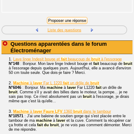
Liste des questions
Questions apparentées dans le forum
Électroménager
1.
Lave linge Indesit bouge et
fait
beaucoup de
bruit
à l'essorage
N°148
: Bonjour. Mon lave linge Indesit bouge et
fait
beaucoup de
bruit
à l'essorage depuis quelques jours. Aujourd'hui, elle a avancé d'environ
50 cm toute seule. Que dois-je faire ? Merci.
2.
Machine
à
laver
Far L 1220
fait
un drôle de
bruit
N°6046
: Bonjour. Ma
machine
à
laver
Far L1220
fait
un drôle de
bruit
. Comme s'il y avait des billes dans le moteur, la pompe... je ne
sais pas trop. Ce n'est absolument pas un
bruit
à l'essorage, je dirais
même que c'est là qu'elle...
3.
Machine
à
laver
Faure
LFV
1360
bruit
dans le tambour
N°10571
: J'ai une baleine de soutien gorge qui s'est placée entre le
tambour de ma
machine
à
laver
et la cuve. Comment la récupérer car
ça frotte et cela
fait
du
bruit
, je ne vois pas comment démonter. Merci
de me répondre.