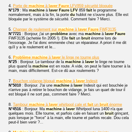
4.
Porte de
machine
à
laver
Faure
LFV859 sécurité bloquée
N°179
: Ma
machine
à
laver
Faure
LFV
859
fait
le programme
normalement, mais à la fin, la porte
du
hublot ne s'ouvre plus. Elle est
bloquée par le système de sécurité. Comment faire ? Merci.
5.
Changer de roulement sur
machine
à
laver
Faure
FWF3135
N°7721
: Bonjour, j'ai un
problème
avec ma
machine
à
laver
Faure
FWF3135 (achetée fin 2005 !). Elle
fait
un
bruit
énorme lors de
l'essorage. Je l'ai donc emmenée chez un réparateur. A priori il me dit
qu'il y a le roulement et le...
6.
Problème
machine
à
laver
le linge ne tourne plus
N°25
: Bonjour. Le tambour de la
machine
à
laver
le linge ne tourne
plus quand la
machine
est en route. A vide, on peut le faire tourner à la
main, mais difficilement. Est-ce dû aux roulements ?
7.
Bouchon vidange bloqué
machine
à
laver
Indesit
N°5010
: Bonjour. J'ai une
machine
à
laver
Indesit qui est bouchée je
n'arrive pas à retirer le bouchon de vidange, je fais un quart de tour il
est bloqué il ne sort pas, comment faire ? Merci.
8.
Tambour
machine
à
laver
whirlpool cale et
fait
un
bruit
énorme
N°4516
: Bonjour. Ma
machine
à
laver
Whirlpool luna 1400 n'a que
quelques mois. Elle tourne, et parfois cale en faisant un
bruit
grinçant,
puis lorsque je "force" à la main, elle tourne et parfois recale. Dou cela
peut-il bien venir ?...