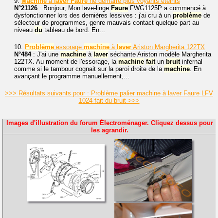
9.
Machine
à
laver
Faure
ne démarre plus voyants éteints
N°21126
: Bonjour, Mon lave-linge
Faure
FWG1125P a commencé à
dysfonctionner lors des dernières lessives : j'ai cru à un
problème
de
sélecteur de programmes, genre mauvais contact quelque part au
niveau
du
tableau de bord. En...
10.
Problème
essorage
machine
à
laver
Ariston Margherita 122TX
N°484
: J'ai une
machine
à
laver
séchante Ariston modèle Margherita
122TX. Au moment de l'essorage, la
machine
fait
un
bruit
infernal
comme si le tambour cognait sur la paroi droite de la
machine
. En
avançant le programme manuellement,...
>>> Résultats suivants pour : Problème palier machine à laver Faure LFV
1024 fait du bruit >>>
Images d'illustration du forum Électroménager. Cliquez dessus pour
les agrandir.