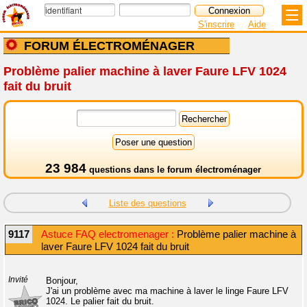
S'inscrire
Aide
FORUM ÉLECTROMÉNAGER
Problème palier machine à laver Faure LFV 1024
fait du bruit
23 984
questions dans le
forum électroménager
Liste des questions
9117
Astuce FAQ electromenager :
Problème palier machine à
laver Faure LFV 1024 fait du bruit
Invité
Bonjour,
J'ai un problème avec ma machine à laver le linge Faure LFV
1024. Le palier fait du bruit.