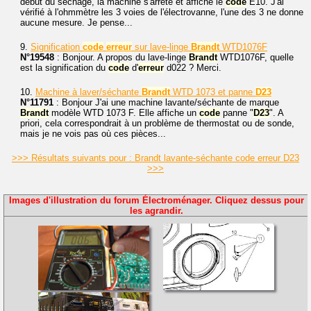
début du séchage, la machine s'arrête et affiche le
code
E10. J'ai
vérifié à l'ohmmètre les 3 voies de l'électrovanne, l'une des 3 ne donne
aucune mesure. Je pense...
9.
Signification
code
erreur
sur lave-linge
Brandt
WTD1076F
N°19548
: Bonjour. A propos du lave-linge
Brandt
WTD1076F, quelle
est la signification du
code
d'
erreur
d022 ? Merci.
10.
Machine à laver/séchante
Brandt
WTD 1073 et panne
D23
N°11791
: Bonjour J'ai une machine lavante/séchante de marque
Brandt
modèle WTD 1073 F. Elle affiche un
code
panne "
D23
". A
priori, cela correspondrait à un problème de thermostat ou de sonde,
mais je ne vois pas où ces pièces...
>>> Résultats suivants pour : Brandt lavante-séchante code erreur D23
>>>
Images d'illustration du forum Électroménager. Cliquez dessus pour
les agrandir.