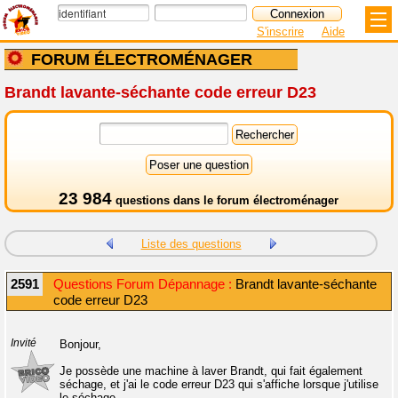
S'inscrire
Aide
FORUM ÉLECTROMÉNAGER
Brandt lavante-séchante code erreur D23
23 984
questions dans le
forum électroménager
Liste des questions
2591
Questions Forum Dépannage :
Brandt lavante-séchante
code erreur D23
Invité
Bonjour,
Je possède une machine à laver Brandt, qui fait également
séchage, et j'ai le code erreur D23 qui s'affiche lorsque j'utilise
le séchage.