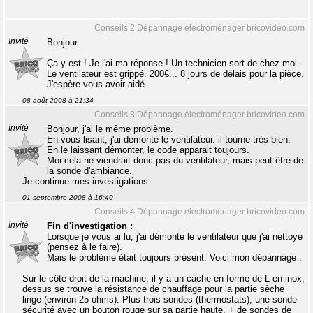
Conseils 2 Dépannage électroménager bricovideo.com
Invité
Bonjour.
Ça y est ! Je l'ai ma réponse ! Un technicien sort de chez moi.
Le ventilateur est grippé. 200€... 8 jours de délais pour la pièce.
J'espère vous avoir aidé.
08 août 2008 à 21:34
Conseils 3 Dépannage électroménager bricovideo.com
Invité
Bonjour, j'ai le même problème.
En vous lisant, j'ai démonté le ventilateur. il tourne très bien.
En le laissant démonter, le code apparait toujours.
Moi cela ne viendrait donc pas du ventilateur, mais peut-être de
la sonde d'ambiance.
Je continue mes investigations.
01 septembre 2008 à 16:40
Conseils 4 Dépannage électroménager bricovideo.com
Invité
Fin d'investigation :
Lorsque je vous ai lu, j'ai démonté le ventilateur que j'ai nettoyé
(pensez à le faire).
Mais le problème était toujours présent. Voici mon dépannage :
Sur le côté droit de la machine, il y a un cache en forme de L en inox,
dessus se trouve la résistance de chauffage pour la partie sèche
linge (environ 25 ohms). Plus trois sondes (thermostats), une sonde
sécurité avec un bouton rouge sur sa partie haute, + de sondes de