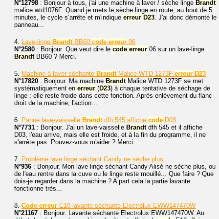
N°12798
: Bonjour à tous, j'ai une machine à laver / sèche linge
Brandt
malice wtd1076F. Quand je mets le sèche linge en route, au bout de 5
minutes, le cycle s’arrête et m'indique
erreur
D23
. J'ai donc démonté le
panneau...
4.
Lave-linge
Brandt
BB60
code
erreur
06
N°2580
: Bonjour. Que veut dire le
code
erreur
06 sur un lave-linge
Brandt
BB60 ? Merci.
5.
Machine à laver séchante
Brandt
Malice WTD 1273F
erreur
D23
N°17820
: Bonjour. Ma machine
Brandt
Malice WTD 1273F se met
systématiquement en
erreur
(
D23
) à chaque tentative de séchage de
linge : elle reste froide dans cette fonction. Après enlèvement du flanc
droit de la machine, l'action...
6.
Panne lave-vaisselle
Brandt
dfh 545 affiche
code
D03
N°7731
: Bonjour. J'ai un lave-vaisselle
Brandt
dfh 545 et il affiche
D03, l'eau arrive, mais elle est froide, et à la fin du programme, il ne
s'arrête pas. Pouvez-vous m'aider ? Merci.
7.
Problème lave linge séchant Candy ne sèche plus
N°936
: Bonjour, Mon lave-linge séchant Candy Alisé ne sèche plus, ou
de l'eau rentre dans la cuve ou le linge reste mouillé... Que faire ? Que
dois-je regarder dans la machine ? A part cela la partie lavante
fonctionne très...
8.
Code
erreur
E10 lavante séchante Electrolux EWW147470W
N°21167
: Bonjour. Lavante séchante Electrolux EWW147470W. Au