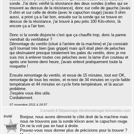
sonde. J'ai donc vérifié la résistance des deux sondes (celles qui se
trouvent au dessus de la résistance), donc sur celle de gauche j'avais
0 ohm et sur celle de droite (avec le capuchon rouge) j'avais 0 ohm
aussi, a priori ça a l'air bon, ensuite sur la sonde qui se trouve en
dessus de la résistance, j'ai trouvé à peu près 100 Kilo-ohms, là
encore ça a l'air bon.
Donc si la sonde disjoncte c'est que ça chauffe trop, donc la panne
viendrait du ventilateur ?
Démontage du ventilo (situé à l'arrière de la machine) et j'ai constaté
qu'il tournait très bien (pas grippé) mais qu'il était plein de peluches
qui obstruaient presque totalement les pales du ventilo, donc je me
suis mis à enlever toutes ces peluches avec la lame d'un couteau et
après une bonne demi heure, j'avais enlevé pratiquement toute la
moquette !
Ensuite remontage du ventilo, et essai de 15 minutes, tout est OK,
remontage de tous les restes, et re-test de 34 minutes en cycle faible
température et 44 minutes en cycle forte température, et là aucun
problème.
J'espère vous être utile.
Cordialement.
07 novembre 2011 à 18:57
Conseils 8 Dépannage électroménager bricovideo.com
Invité
Bonjour, nous avons démonté le côté droit de la machine mais
nous ne trouvons pas la sonde klixon avec le capuchon rouge.
On ne la voit pas en haut à droite.
Pouvez-vous nous donner plus de précisions pour la trouver ?