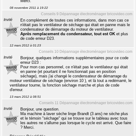
Merci.
08 novembre 2011 à 19:22
Conseils 9 Dépannage électroménager bricovideo.com
Invité
En complément de toutes ces informations, dans mon cas ce
n'était pas le ventilateur de séchage qui était en panne mais le
condensateur de démarrage du moteur de ventilateur.
Après remplacement du condensateur, tout est OK
et plus
de code erreur D23.
12 mars 2012 à 01:23
Conseils 10 Dépannage électroménager bricovideo.com
Invité
Bonjour, quelques informations supplémentaires pour ce code
erreur D23 :
Pour mon cas personnel, ce n'était pas le ventilateur qui était
en panne (et pourtant il ne fonctionnait pas en position
séchage), mais j'ai changé le condensateur de démarrage du
moteur ventilateur de séchage (environ 10 ), et là tout a redémarré, le
ventilateur tourne, la fonction séchage marche et plus de code
d'erreur.
13 mars 2012 à 08:51
Conseils 11 Dépannage électroménager bricovideo.com
Invité
Bonjour, une question.
Ma machine à laver sèche linge Brandt (3 ans) ne sèche plus
et le témoin "séchage" qui se trouve sur le tableau avec tous
les autres ne s'allume pas lorsque le cycle est arrivé. Que faire
? Merci.