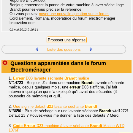
Réponse BricoVidéo.
Bonjour, concernant la panne de votre machine à laver sèche linge
Brandt pourriez-vous préciser la référence.
Ou vous pouvez
poser une nouvelle question sur le forum
Cordialement, Romana, modératrice du forum électroménager
bricovideo.com.
01 mai 2012 à 16:14
Liste des questions
Questions apparentées dans le forum
Électroménager
1.
Erreur
D03 lavante séchante
Brandt
malice
N°14723
: Bonjour, J'ai donc une machine
Brandt
lavante séchante
malice, depuis quelques mois, une
erreur
D03 s'affiche, j'ai fait
intervenir quelqu’un qui m'a expliqué qu'il avait des sécurités (3
poussoirs de mémoire) et qu'il...
2.
Que signifie défaut
d23
lavante séchante
Brandt
N°3656
: Plus de séchage sur une lavante séchante
Brandt
wtd1272f.
Défaut 23 ? Pouvez-vous me donner la liste des défauts ? Merci.
3.
Code
Erreur
D23
machine à laver séchante
Brandt
Malice WTD
1076F