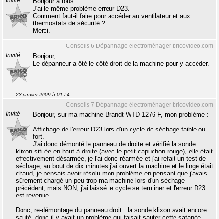
Invité
Bonjour à tous.
J'ai le même problème erreur D23.
Comment faut-il faire pour accéder au ventilateur et aux
thermostats de sécurité ?
Merci.
Conseils 6 Dépannage électroménager bricovideo.com
Invité
Bonjour,
Le dépanneur a ôté le côté droit de la machine pour y accéder.
23 janvier 2009 à 01:54
Conseils 7 Dépannage électroménager bricovideo.com
Invité
Bonjour, sur ma machine Brandt WTD 1276 F, mon problème :
Affichage de l'erreur D23 lors d'un cycle de séchage faible ou
fort.
J'ai donc démonté le panneau de droite et vérifié la sonde
klixon située en haut à droite (avec le petit capuchon rouge), elle était
effectivement désarmée, je l'ai donc réarmée et j'ai refait un test de
séchage, au bout de dix minutes j'ai ouvert la machine et le linge était
chaud, je pensais avoir résolu mon problème en pensant que j'avais
sûrement chargé un peu trop ma machine lors d'un séchage
précédent, mais NON, j'ai laissé le cycle se terminer et l'erreur D23
est revenue.
Donc, re-démontage du panneau droit : la sonde klixon avait encore
sauté, donc il y avait un problème qui faisait sauter cette satanée