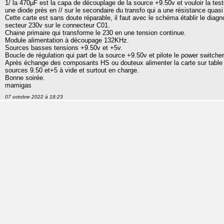
1/ la 470µF est la capa de découplage de la source +9.50v et vouloir la teste
une diode près en // sur le secondaire du transfo qui a une résistance quasi 
Cette carte est sans doute réparable, il faut avec le schéma établir le diagno
secteur 230v sur le connecteur C01.
Chaine primaire qui transforme le 230 en une tension continue.
Module alimentation à découpage 132KHz.
Sources basses tensions +9.50v et +5v.
Boucle de régulation qui part de la source +9.50v et pilote le power switch
Après échange des composants HS ou douteux alimenter la carte sur table pu
sources 9.50 et+5 à vide et surtout en charge.
Bonne soirée.
mamigas
07 octobre 2022 à 18:23