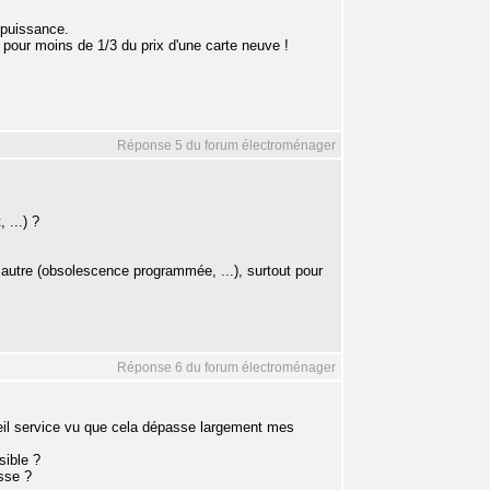
 puissance.
 pour moins de 1/3 du prix d'une carte neuve !
Réponse 5 du forum électroménager
 ...) ?
autre (obsolescence programmée, ...), surtout pour
Réponse 6 du forum électroménager
reil service vu que cela dépasse largement mes
sible ?
sse ?