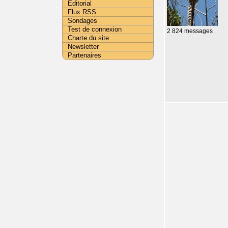
Editorial
Flux RSS
Sondages
Test de connexion
2 824 messages
Charte du site
Newsletter
Partenaires