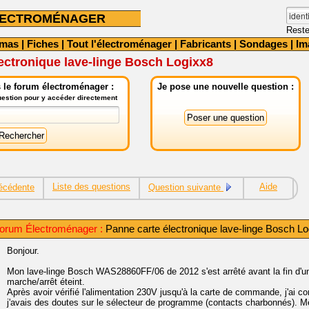
LECTROMÉNAGER
Reste
émas
|
Fiches
|
Tout l'électroménager
|
Fabricants
|
Sondages
|
Im
ectronique lave-linge Bosch Logixx8
 le forum électroménager :
Je pose une nouvelle question :
question pour y accéder directement
Liste des questions
Aide
écédente
Question suivante
orum Électroménager :
Panne carte électronique lave-linge Bosch L
Bonjour.
Mon lave-linge Bosch WAS28860FF/06 de 2012 s'est arrêté avant la fin d'un 
marche/arrêt éteint.
Après avoir vérifié l'alimentation 230V jusqu'à la carte de commande, j'
j'avais des doutes sur le sélecteur de programme (contacts charbonnés). 