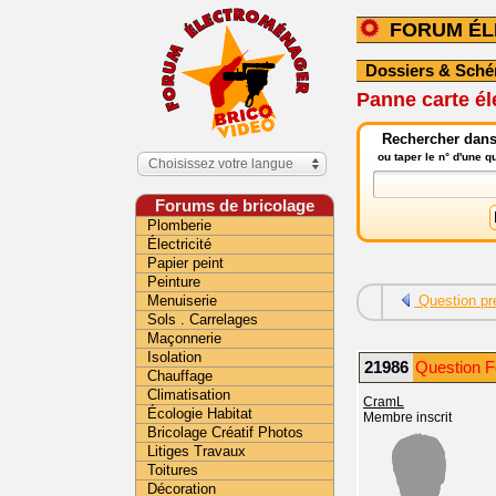
FORUM É
Dossiers & Sch
Panne carte él
Rechercher dans
ou taper le n° d'une 
Choisissez votre langue
Forums de bricolage
Plomberie
Électricité
Papier peint
Peinture
Menuiserie
Question pr
Sols . Carrelages
Maçonnerie
Isolation
21986
Question F
Chauffage
Climatisation
CramL
Écologie Habitat
Membre inscrit
Bricolage Créatif Photos
Litiges Travaux
Toitures
Décoration