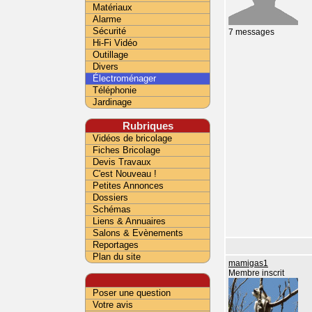
Matériaux
Alarme
Sécurité
7 messages
Hi-Fi Vidéo
Outillage
Divers
Électroménager
Téléphonie
Jardinage
Rubriques
Vidéos de bricolage
Fiches Bricolage
Devis Travaux
C'est Nouveau !
Petites Annonces
Dossiers
Schémas
Liens & Annuaires
Salons & Evènements
Reportages
Plan du site
mamigas1
Membre inscrit
Poser une question
Votre avis