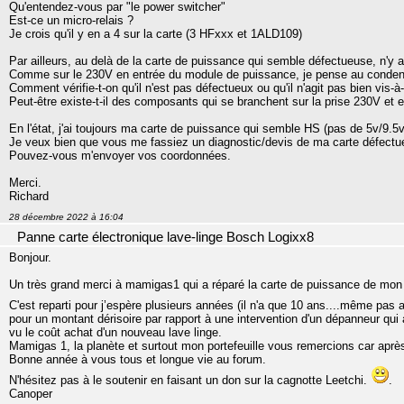
Qu'entendez-vous par "le power switcher"
Est-ce un micro-relais ?
Je crois qu'il y en a 4 sur la carte (3 HFxxx et 1ALD109)
Par ailleurs, au delà de la carte de puissance qui semble défectueuse, n'y 
Comme sur le 230V en entrée du module de puissance, je pense au condensa
Comment vérifie-t-on qu'il n'est pas défectueux ou qu'il n'agit pas bien vis
Peut-être existe-t-il des composants qui se branchent sur la prise 230V et
En l'état, j'ai toujours ma carte de puissance qui semble HS (pas de 5v/9.5
Je veux bien que vous me fassiez un diagnostic/devis de ma carte défect
Pouvez-vous m'envoyer vos coordonnées.
Merci.
Richard
28 décembre 2022 à 16:04
Panne carte électronique lave-linge Bosch Logixx8
Bonjour.
Un très grand merci à mamigas1 qui a réparé la carte de puissance de mon 
C'est reparti pour j’espère plusieurs années (il n'a que 10 ans....même pas
pour un montant dérisoire par rapport à une intervention d'un dépanneur qui
vu le coût achat d'un nouveau lave linge.
Mamigas 1, la planète et surtout mon portefeuille vous remercions car après 
Bonne année à vous tous et longue vie au forum.
N'hésitez pas à le soutenir en faisant un don sur la cagnotte Leetchi.
.
Canoper