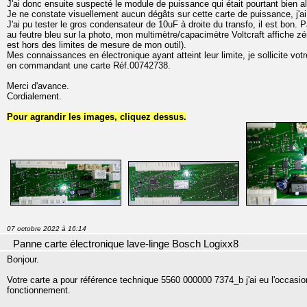
J'ai donc ensuite suspecté le module de puissance qui était pourtant bien 
Je ne constate visuellement aucun dégâts sur cette carte de puissance, j'a
J'ai pu tester le gros condensateur de 10uF à droite du transfo, il est bon.
au feutre bleu sur la photo, mon multimètre/capacimètre Voltcraft affiche zéro 
est hors des limites de mesure de mon outil).
Mes connaissances en électronique ayant atteint leur limite, je sollicite vot
en commandant une carte Réf.00742738.
Merci d'avance.
Cordialement.
Pour agrandir les images, cliquez dessus.
07 octobre 2022 à 16:14
Panne carte électronique lave-linge Bosch Logixx8
Bonjour.
Votre carte a pour référence technique 5560 000000 7374_b j'ai eu l'occasi
fonctionnement.