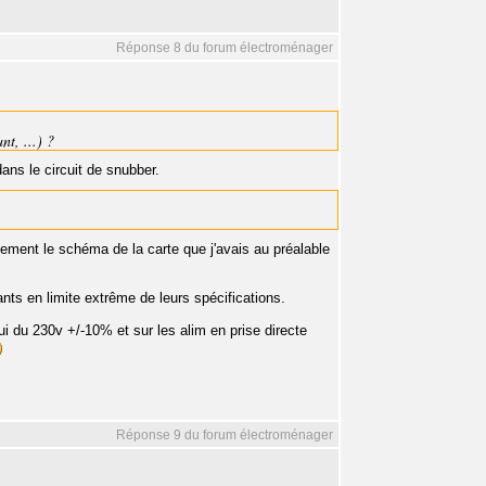
Réponse 8 du forum électroménager
t, ...) ?
ans le circuit de snubber.
sement le schéma de la carte que j'avais au préalable
s en limite extrême de leurs spécifications.
i du 230v +/-10% et sur les alim en prise directe
Réponse 9 du forum électroménager