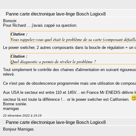
Panne carte électronique lave-linge Bosch Logixx8
Bonsoir.
Pour Richard ... j'avais zappé sa question.
Citation :
Vous rappelez-vous quel était le problème de sa carte (composant défaillan
Le power switcher, 2 autres composants dans la boucle de régulation + un d
Citation :
Quel diagnostic a permis de révéler le problème ?
Tout simplement le contrôle des chaines d'alimentation en suivant rigoureu
relevé.
Ce n'est pas de obsolescence programmée mais une utilisation de composant
Aux USA le secteur est entre 110 et 145V... en France Mr ENEDIS délivre lu
secteur là est toute la différence !... or le power switcher est Californien.
Bonne soirée.
mamigas
22 décembre 2022 à 19:19
Panne carte électronique lave-linge Bosch Logixx8
Bonjour Mamigas.