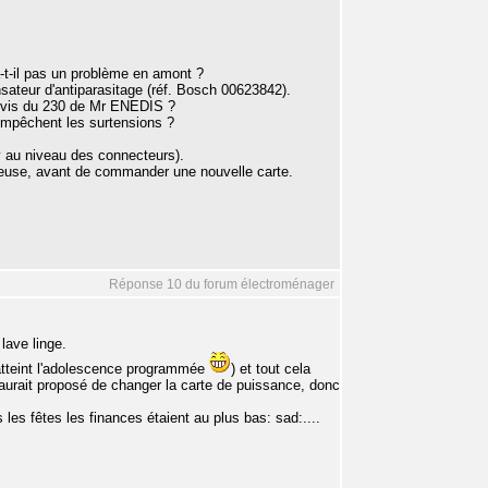
a-t-il pas un problème en amont ?
teur d'antiparasitage (réf. Bosch 00623842).
-à-vis du 230 de Mr ENEDIS ?
 empêchent les surtensions ?
v au niveau des connecteurs).
ueuse, avant de commander une nouvelle carte.
Réponse 10 du forum électroménager
lave linge.
 atteint l'adolescence programmée
) et tout cela
 aurait proposé de changer la carte de puissance, donc
les fêtes les finances étaient au plus bas: sad:....