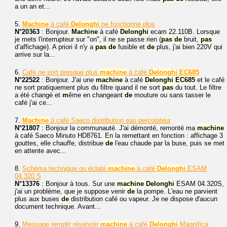
a un an et...
5.
Machine
à café
Delonghi
ne fonctionne plus
N°20363
: Bonjour.
Machine
à café
Delonghi
ecam 22.110B. Lorsque
je mets l'interrupteur sur "on", il ne se passe rien (
pas
de
bruit,
pas
d’affichage). A priori il n'y a
pas
de
fusible et
de
plus, j'ai bien 220V qui
arrive sur la...
6.
Café ne sort presque plus
machine
à café
Delonghi
EC685
N°22522
: Bonjour. J'ai une
machine
à café
Delonghi
EC685
et le café
ne sort pratiquement plus du filtre quand il ne sort
pas
du tout. Le filtre
a été changé et
m
ême en changeant
de
mouture ou sans tasser le
café j'ai ce...
7.
Machine
à café Saeco distribution eau percolateur
N°21807
: Bonjour la communauté. J'ai démonté, remonté ma
machine
à café Saeco Minuto HD8761. En la remettant en fonction : affichage 3
gouttes, elle chauffe, distribue
de
l'eau chaude par la buse, puis se met
en attente avec...
8.
Schéma technique ou éclaté
machine
à café
Delonghi
ESAM
04.320 S
N°13376
: Bonjour à tous. Sur une
machine
Delonghi
ESAM 04.320S,
j'ai un problème, que je suppose venir
de
la pompe. L'eau ne parvient
plus aux buses
de
distribution café ou vapeur. Je ne dispose d'aucun
document technique. Avant...
9.
Message remplir réservoir
machine
à café
Delonghi
Magnifica