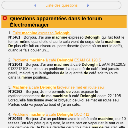
Liste des questions
Questions apparentées dans le forum
Électroménager
1.
Fuite
machine
expresso
Delonghi
N°3461
: Bonjour, J'ai une
machine
expresso
Delonghi
qui fuit tout le
temps
m
ême quand elle chauffe cela vient du corps
de
la
machine
.
De
plus elle fuit au niveau du porte dosette (partie où on met le café),
quand je fais couler un...
2.
Problème
machine
à café
Delonghi
ESAM 04.120.S
N°21041
: Bonjour, J'ai une
machine
à café
Delonghi
ESAM 04.120.S
0132212108 et elle a un problème. La quantité
de
café n'est jamais
pareil, malgré que la régulation
de
la quantité
de
café soit toujours
dans la
m
ême position....
3.
Machine
à café
Delonghi
broyeur se met en route seul
N°20362
: Bonjour, Je me permets
de
vous exposer le
dysfonctionnement
de
ma
machine
à café
Delonghi
ecam 22.110B.
Lorsqu'elle fonctionne avec le broyeur, celui-ci se met en route seul.
Parfois cela va jusqu'au bout et j'ai un café...
4.
Problème
machine
à café
Delonghi
BCO 411
N°20459
: Bonjour. J'ai un problème avec le côté café
machine
, sur 10
tasses j'en récupère que quatre, le reste part en vapeur et le tout dure
une demi-heure. Je l'avais détartré deux fois mais
pas
de
résultat, elle