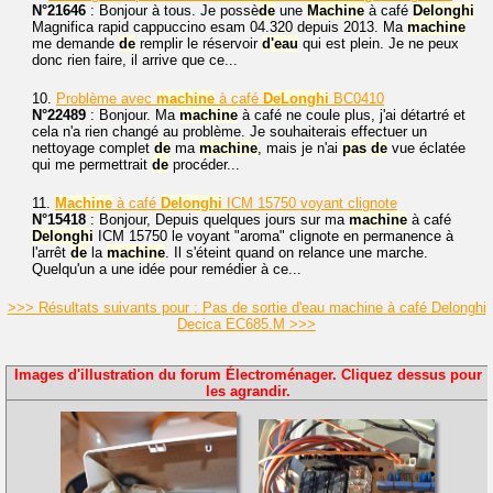
N°21646
: Bonjour à tous. Je possè
de
une
Machine
à café
Delonghi
Magnifica rapid cappuccino esam 04.320 depuis 2013. Ma
machine
me demande
de
remplir le réservoir
d'eau
qui est plein. Je ne peux
donc rien faire, il arrive que ce...
10.
Problème avec
machine
à café
DeLonghi
BC0410
N°22489
: Bonjour. Ma
machine
à café ne coule plus, j'ai détartré et
cela n'a rien changé au problème. Je souhaiterais effectuer un
nettoyage complet
de
ma
machine
, mais je n'ai
pas
de
vue éclatée
qui me permettrait
de
procéder...
11.
Machine
à café
Delonghi
ICM 15750 voyant clignote
N°15418
: Bonjour, Depuis quelques jours sur ma
machine
à café
Delonghi
ICM 15750 le voyant "aroma" clignote en permanence à
l'arrêt
de
la
machine
. Il s'éteint quand on relance une marche.
Quelqu'un a une idée pour remédier à ce...
>>> Résultats suivants pour : Pas de sortie d'eau machine à café Delonghi
Decica EC685.M >>>
Images d'illustration du forum Électroménager. Cliquez dessus pour
les agrandir.