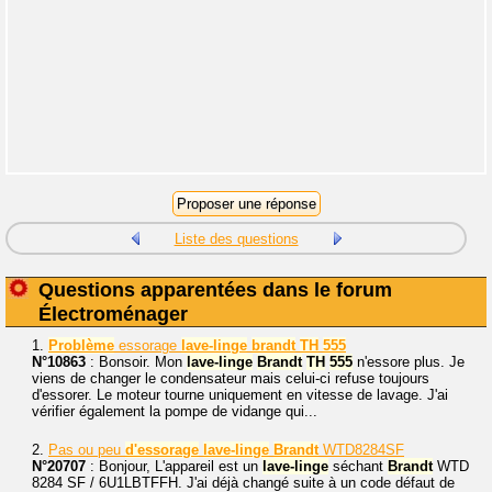
Liste des questions
Questions apparentées dans le forum
Électroménager
1.
Problème
essorage
lave-linge
brandt
TH
555
N°10863
: Bonsoir. Mon
lave-linge
Brandt
TH
555
n'essore plus. Je
viens de changer le condensateur mais celui-ci refuse toujours
d'essorer. Le moteur tourne uniquement en vitesse de lavage. J'ai
vérifier également la pompe de vidange qui...
2.
Pas ou peu
d'essorage
lave-linge
Brandt
WTD8284SF
N°20707
: Bonjour, L'appareil est un
lave-linge
séchant
Brandt
WTD
8284 SF / 6U1LBTFFH. J'ai déjà changé suite à un code défaut de