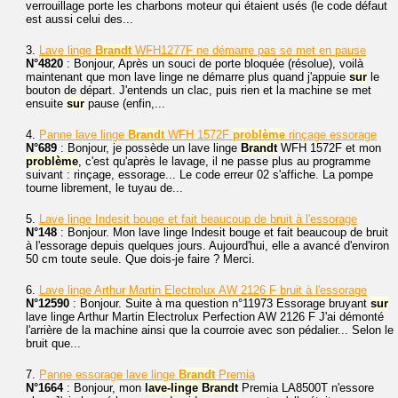
verrouillage porte les charbons moteur qui étaient usés (le code défaut
est aussi celui des...
3.
Lave linge
Brandt
WFH1277F ne démarre pas se met en pause
N°4820
: Bonjour, Après un souci de porte bloquée (résolue), voilà
maintenant que mon lave linge ne démarre plus quand j'appuie
sur
le
bouton de départ. J'entends un clac, puis rien et la machine se met
ensuite
sur
pause (enfin,...
4.
Panne lave linge
Brandt
WFH 1572F
problème
rinçage essorage
N°689
: Bonjour, je possède un lave linge
Brandt
WFH 1572F et mon
problème
, c'est qu'après le lavage, il ne passe plus au programme
suivant : rinçage, essorage... Le code erreur 02 s'affiche. La pompe
tourne librement, le tuyau de...
5.
Lave linge Indesit bouge et fait beaucoup de bruit à l'essorage
N°148
: Bonjour. Mon lave linge Indesit bouge et fait beaucoup de bruit
à l'essorage depuis quelques jours. Aujourd'hui, elle a avancé d'environ
50 cm toute seule. Que dois-je faire ? Merci.
6.
Lave linge Arthur Martin Electrolux AW 2126 F bruit à l'essorage
N°12590
: Bonjour. Suite à ma question n°11973 Essorage bruyant
sur
lave linge Arthur Martin Electrolux Perfection AW 2126 F J'ai démonté
l'arrière de la machine ainsi que la courroie avec son pédalier... Selon le
bruit que...
7.
Panne essorage lave linge
Brandt
Premia
N°1664
: Bonjour, mon
lave-linge
Brandt
Premia LA8500T n'essore