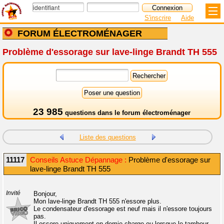
S'inscrire
Aide
FORUM ÉLECTROMÉNAGER
Problème d'essorage sur lave-linge Brandt TH 555
23 985
questions dans le
forum électroménager
Liste des questions
11117
Conseils Astuce Dépannage :
Problème d'essorage sur
lave-linge Brandt TH 555
Invité
Bonjour,
Mon lave-linge Brandt TH 555 n'essore plus.
Le condensateur d'essorage est neuf mais il n'essore toujours
pas.
Il essore uniquement en demie charge ou lorsque le tambour