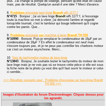
plus. J'ai changé la pompe de vidange, pensant qu'elle était en cause
mais, pas de résultat. Quelqu'un aurait-il une idée ? Merci d'avance.
8.
Problème
essorage lave linge
Brandt
wfh 1177 f
N°4715
: Bonjour ; j'ai un lave linge
Brandt
wfh 1177 f, à l'essorage
toute la machine se met à vibrer, j'ai démonté l'arrière et regardé
lorsqu'elle tournait, c'est le tambour qui bouge tellement qu'il cogne
contre les parois. Que...
9.
Problème
essorage
sur
machine à laver
Brandt
TH
555
N°10990
: Bonsoir, Puis-je remplacer le condensateur de 16µF par un
condensateur de 18µF ? En effet le condensateur est neuf mais
n'essore toujours pas, et je ne peux pas contrôler les charbons moteur
car c'est un moteur asynchrone. Merci...
10.
Test du tachymètre moteur de lave linge
N°13843
: Bonjour, Je souhaite tester le tachymètre du moteur de mon
lave linge mais je ne vois pas où se trouve cette pièce si elle est sous
la fiche noire de la photo ça veut dire qu'il faut ouvrir le moteur or celui-
ci semble...
>>> Résultats suivants pour : Problème d'essorage sur lave-linge Brandt
TH 555 >>>
Images d'illustration du forum Électroménager. Cliquez dessus pour
les agrandir.