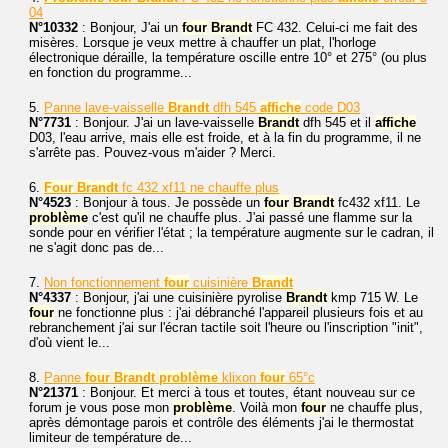
04
N°10332
: Bonjour, J'ai un
four
Brandt
FC 432. Celui-ci me fait des
misères. Lorsque je veux mettre à chauffer un plat, l'horloge
électronique déraille, la température oscille entre 10° et 275° (ou plus
en fonction du programme...
5.
Panne lave-vaisselle
Brandt
dfh 545
affiche
code D03
N°7731
: Bonjour. J'ai un lave-vaisselle
Brandt
dfh 545 et il
affiche
D03, l'eau arrive, mais elle est froide, et à la fin du programme, il ne
s'arrête pas. Pouvez-vous m'aider ? Merci.
6.
Four
Brandt
fc 432 xf11 ne chauffe plus
N°4523
: Bonjour à tous. Je possède un
four
Brandt
fc432 xf11. Le
problème
c'est qu'il ne chauffe plus. J'ai passé une flamme sur la
sonde pour en vérifier l'état ; la température augmente sur le cadran, il
ne s'agit donc pas de...
7.
Non fonctionnement
four
cuisinière
Brandt
N°4337
: Bonjour, j'ai une cuisinière pyrolise
Brandt
kmp 715 W. Le
four
ne fonctionne plus : j'ai débranché l'appareil plusieurs fois et au
rebranchement j'ai sur l'écran tactile soit l'heure ou l'inscription "init",
d'où vient le...
8.
Panne
four
Brandt
problème
klixon
four
65°c
N°21371
: Bonjour. Et merci à tous et toutes, étant nouveau sur ce
forum je vous pose mon
problème
. Voilà mon
four
ne chauffe plus,
après démontage parois et contrôle des éléments j'ai le thermostat
limiteur de température de...