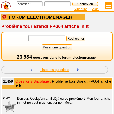
S'inscrire
Aide
FORUM ÉLECTROMÉNAGER
Problème four Brandt FP664 affiche in it
23 984
questions dans le
forum électroménager
Liste des questions
11459
Questions Bricolage :
Problème four Brandt FP664 affiche
in it
Invité
Bonjour. Quelqu'un a-t-il déjà eu ce problème ? Mon four affiche
in it et ne veut plus fonctionner. Merci.