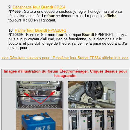
9.
Dépannage
four
Brandt
FP254
N°4666
: Suite à une coupure secteur, je règle l'horloge mais elle se
réinitialise aussitôt. Le
four
ne démarre plus. La pendule
affiche
toujours 0 : 00 en clignotant.
10.
Panne
four
Brandt
FP551BF1
N°20359
: Bonjour, Sur mon
four
électrique
Brandt
FP551BF1 : il n'y a
plus aucun voyant d'allumé, rien ne fonctionne, plus d'actions sur le
boutons et pas d'affichage de l'heure, j'ai vérifié la prise de courant. J'ai
ouvert pour...
>>> Résultats suivants pour : Problème four Brandt FP664 affiche in it >>>
Images d'illustration du forum Électroménager. Cliquez dessus pour
les agrandir.