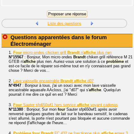
Liste des questions
Questions apparentées dans le forum
Électroménager
1.
Four
micro ondes chicken grill
Brandt
n'
affiche
plus rien
N°15567
: Bonjour, Mon micro ondes
Brandt
chiken grill référence M 21
GTEB n'
affiche
plus rien. Auriez-vous une solution à ce
problème
et
est-ce facile de le réparer soi-même tout en n'y connaissant pas grand
chose ? Merci de vos...
2.
Lave vaisselle encastrable
Brandt
affiche
d07
N°4947
: Bonjour à tous, j'ai un souci avec mon lave vaisselle
encastrable aquasafe AAcloss, j'ai "d07" qui s'
affiche
. Quelqu'un
pourrait il me dire ce quil en est ? Merci
3.
Four
Sauter sfp650wf1 hors service
affiche
voyant cadenas
N°11380
: Bonjour, Sur mon
four
Sauter sfp650wf1 après avoir
renversé quelques gouttes de lait sur le bandeau sensitif, le cadenas
s'est allumé, la porte n'est pourtant pas bloquée et aucune commande
ne répond (l'affichage de l'heure...
4.
Problème
four
Brandt
FC 432 ne fonctionne plus
affiche
erreur 3