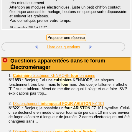
très minutieusement.
Attention au modules électroniques, juste un petit chiffon contact
électrique accessible, horloge, boutons en quelque sorte dépoussière
et enlever les graisses.
Pas compliqué, prenez votre temps.
28 novembre 2013 à 13:27
Liste des questions
Questions apparentées dans le forum
Électroménager
1.
Cuisinière
électrique KENMORE
four
en panne
N°1853
: Bonjour, J'ai une
cuisinière
KENMORE, les plaques
fonctionnent très bien, mais le
four
non. Dès que je l'allume, il affiche
"FI" sur le tableau. Merci de me dire de quoi il s'agit et que faire. SVP
explications pas trop...
2.
Déclenchement
intempestif
FOUR
ARISTON
FZ 101
N°3221
: Bonjour, je possède un
four
ARISTON
FZ 101 pyrolise. Celui-
ci se déclenche en mode chaleur tournante pendant 10 minutes environ
de façon aléatoire à longueur de journée. 2 cartes électroniques ont été
changées sans...
3.
Démonter thermocouple
cuisinière
four
Ariston