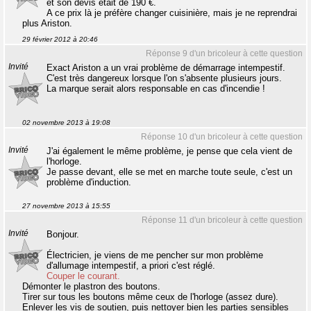
et son devis était de 190 €.
A ce prix là je préfère changer cuisinière, mais je ne reprendrai
plus Ariston.
29 février 2012 à 20:46
Réponse 9 d'un bricoleur à cette question
Invité
Exact Ariston a un vrai problème de démarrage intempestif.
C'est très dangereux lorsque l'on s'absente plusieurs jours.
La marque serait alors responsable en cas d'incendie !
02 novembre 2013 à 19:08
Réponse 10 d'un bricoleur à cette question
Invité
J'ai également le même problème, je pense que cela vient de
l'horloge.
Je passe devant, elle se met en marche toute seule, c'est un
problème d'induction.
27 novembre 2013 à 15:55
Réponse 11 d'un bricoleur à cette question
Invité
Bonjour.
Électricien, je viens de me pencher sur mon problème
d'allumage intempestif, a priori c'est réglé.
Couper le courant.
Démonter le plastron des boutons.
Tirer sur tous les boutons même ceux de l'horloge (assez dure).
Enlever les vis de soutien, puis nettoyer bien les parties sensibles