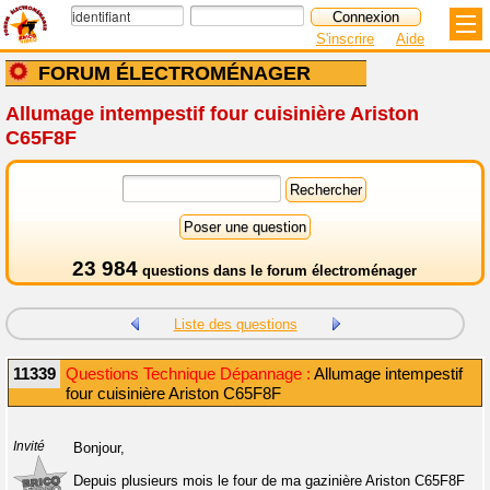
S'inscrire
Aide
FORUM ÉLECTROMÉNAGER
Allumage intempestif four cuisinière Ariston
C65F8F
23 984
questions dans le
forum électroménager
Liste des questions
11339
Questions Technique Dépannage :
Allumage intempestif
four cuisinière Ariston C65F8F
Invité
Bonjour,
Depuis plusieurs mois le four de ma gazinière Ariston C65F8F