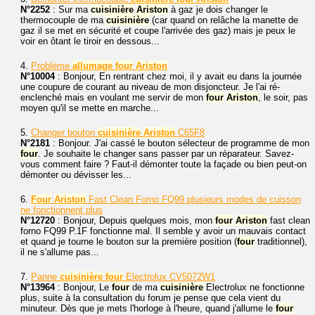
N°2252
: Sur ma
cuisinière
Ariston
à gaz je dois changer le
thermocouple de ma
cuisinière
(car quand on relâche la manette de
gaz il se met en sécurité et coupe l'arrivée des gaz) mais je peux le
voir en ôtant le tiroir en dessous...
4.
Problème
allumage
four
Ariston
N°10004
: Bonjour, En rentrant chez moi, il y avait eu dans la journée
une coupure de courant au niveau de mon disjoncteur. Je l'ai ré-
enclenché mais en voulant me servir de mon
four
Ariston
, le soir, pas
moyen qu'il se mette en marche...
5.
Changer bouton
cuisinière
Ariston
C65F8
N°2181
: Bonjour. J'ai cassé le bouton sélecteur de programme de mon
four
. Je souhaite le changer sans passer par un réparateur. Savez-
vous comment faire ? Faut-il démonter toute la façade ou bien peut-on
démonter ou dévisser les...
6.
Four
Ariston
Fast Clean Forno FQ99 plusieurs modes de cuisson
ne fonctionnent plus
N°12720
: Bonjour, Depuis quelques mois, mon
four
Ariston
fast clean
forno FQ99 P.1F fonctionne mal. Il semble y avoir un mauvais contact
et quand je tourne le bouton sur la première position (
four
traditionnel),
il ne s'allume pas...
7.
Panne
cuisinière
four
Electrolux CV5072W1
N°13964
: Bonjour, Le
four
de ma
cuisinière
Electrolux ne fonctionne
plus, suite à la consultation du forum je pense que cela vient du
minuteur. Dès que je mets l'horloge à l'heure, quand j'allume le
four