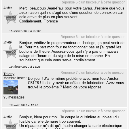
Réponse 5 d'un bricoleur à cette question
Invité
Merci beaucoup Jean-Paul pour votre tuyau. J'espère que vous
avez raison qu'il ne s'agit que d'une question de connexion car
cela arrive de plus en plus souvent.
Cordialement. Florence
15 février 2010 à 20:32
Réponse 6 d'un bricoleur à cette question
Invité
Bonjour, vérifiez le programmateur et l'horloge, ça peut venir de
là. Pour ma part mon four ne fonctionnait pas et j'ai gratté les
boutons de l'heure. Assurez-vous qu'il n'y a pas un mauvais
calage de l'heure et du sigle de la mise en marche. En
souhaitant que cela vous serve, cordialement.
19 février 2010 à 13:26
Réponse 7 d'un bricoleur à cette question
Thierry
Membre inscrit
Bonjour ! J'ai le même problème avec mon four Ariston
C61F8 ! Il doit y avoir un défaut de fabrication. Avez-vous
trouvé le problème ? Merci de votre réponse.
95 messages
16 août 2011 à 12:18
Réponse 8 d'un bricoleur à cette question
Invité
Bonjour, idem pour moi. Je coupe la cuisinière au niveau du
fusible car elle démarre trop souvent.
Un réparateur m'a dit qu'il faudra changer la carte électronique