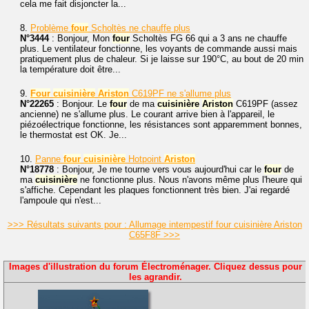
cela me fait disjoncter la...
8.
Problème
four
Scholtès ne chauffe plus
N°3444
: Bonjour, Mon
four
Scholtès FG 66 qui a 3 ans ne chauffe
plus. Le ventilateur fonctionne, les voyants de commande aussi mais
pratiquement plus de chaleur. Si je laisse sur 190°C, au bout de 20 min
la température doit être...
9.
Four
cuisinière
Ariston
C619PF ne s'allume plus
N°22265
: Bonjour. Le
four
de ma
cuisinière
Ariston
C619PF (assez
ancienne) ne s'allume plus. Le courant arrive bien à l'appareil, le
piézoélectrique fonctionne, les résistances sont apparemment bonnes,
le thermostat est OK. Je...
10.
Panne
four
cuisinière
Hotpoint
Ariston
N°18778
: Bonjour, Je me tourne vers vous aujourd'hui car le
four
de
ma
cuisinière
ne fonctionne plus. Nous n'avons même plus l'heure qui
s'affiche. Cependant les plaques fonctionnent très bien. J'ai regardé
l'ampoule qui n'est...
>>> Résultats suivants pour : Allumage intempestif four cuisinière Ariston
C65F8F >>>
Images d'illustration du forum Électroménager. Cliquez dessus pour
les agrandir.