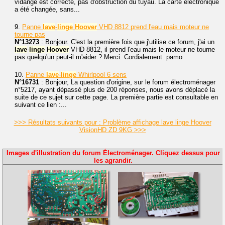
vidange est correcte, pas d'obstruction du tuyau. La carte électronique
a été changée, sans...
9.
Panne
lave
-
linge
Hoover
VHD 8812 prend l'eau mais moteur ne
tourne pas
N°13273
: Bonjour. C'est la première fois que j'utilise ce forum, j'ai un
lave
-
linge
Hoover
VHD 8812, il prend l'eau mais le moteur ne tourne
pas quelqu'un peut-il m'aider ? Merci. Cordialement. pamo
10.
Panne
lave
-
linge
Whirlpool 6 sens
N°16731
: Bonjour, La question d'origine, sur le forum électroménager
n°5217, ayant dépassé plus de 200 réponses, nous avons déplacé la
suite de ce sujet sur cette page. La première partie est consultable en
suivant ce lien :...
>>> Résultats suivants pour : Problème affichage lave linge Hoover
VisionHD ZD 9KG >>>
Images d'illustration du forum Électroménager. Cliquez dessus pour
les agrandir.