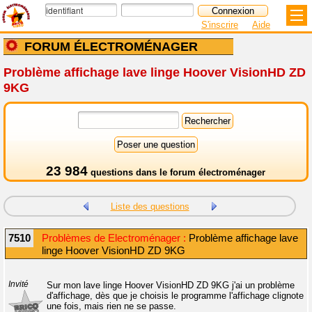
S'inscrire
Aide
FORUM ÉLECTROMÉNAGER
Problème affichage lave linge Hoover VisionHD ZD
9KG
23 984
questions dans le
forum électroménager
Liste des questions
7510
Problèmes de Electroménager :
Problème affichage lave
linge Hoover VisionHD ZD 9KG
Invité
Sur mon lave linge Hoover VisionHD ZD 9KG j'ai un problème
d'affichage, dès que je choisis le programme l'affichage clignote
une fois, mais rien ne se passe.