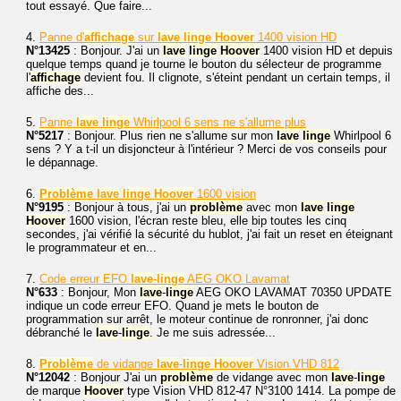
tout essayé. Que faire...
4.
Panne d'
affichage
sur
lave
linge
Hoover
1400 vision HD
N°13425
: Bonjour. J'ai un
lave
linge
Hoover
1400 vision HD et depuis
quelque temps quand je tourne le bouton du sélecteur de programme
l'
affichage
devient fou. Il clignote, s'éteint pendant un certain temps, il
affiche des...
5.
Panne
lave
linge
Whirlpool 6 sens ne s'allume plus
N°5217
: Bonjour. Plus rien ne s'allume sur mon
lave
linge
Whirlpool 6
sens ? Y a t-il un disjoncteur à l'intérieur ? Merci de vos conseils pour
le dépannage.
6.
Problème
lave
linge
Hoover
1600 vision
N°9195
: Bonjour à tous, j'ai un
problème
avec mon
lave
linge
Hoover
1600 vision, l'écran reste bleu, elle bip toutes les cinq
secondes, j'ai vérifié la sécurité du hublot, j'ai fait un reset en éteignant
le programmateur et en...
7.
Code erreur EFO
lave
-
linge
AEG OKO Lavamat
N°633
: Bonjour, Mon
lave
-
linge
AEG OKO LAVAMAT 70350 UPDATE
indique un code erreur EFO. Quand je mets le bouton de
programmation sur arrêt, le moteur continue de ronronner, j'ai donc
débranché le
lave
-
linge
. Je me suis adressée...
8.
Problème
de vidange
lave
-
linge
Hoover
Vision VHD 812
N°12042
: Bonjour J'ai un
problème
de vidange avec mon
lave
-
linge
de marque
Hoover
type Vision VHD 812-47 N°3100 1414. La pompe de