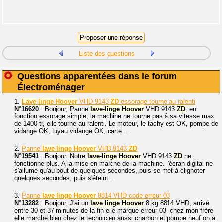
Liste des questions
Questions apparentées dans le forum
Électroménager
1.
Lave
-
linge
Hoover
VHD 9143
ZD
essorage tourne au ralenti
N°16620
: Bonjour, Panne
lave
-
linge
Hoover
VHD 9143
ZD
, en
fonction essorage simple, la machine ne tourne pas à sa vitesse max
de 1400 tr, elle tourne au ralenti. Le moteur, le tachy est OK, pompe de
vidange OK, tuyau vidange OK, carte...
2.
Panne
lave
-
linge
Hoover
VHD 9143
ZD
N°19541
: Bonjour. Notre
lave
-
linge
Hoover
VHD 9143
ZD
ne
fonctionne plus. A la mise en marche de la machine, l'écran digital ne
s'allume qu'au bout de quelques secondes, puis se met à clignoter
quelques secondes, puis s'éteint...
3.
Panne
lave
linge
Hoover
8814 VHD code erreur 03
N°13282
: Bonjour, J'ai un
lave
linge
Hoover
8 kg 8814 VHD, arrivé
entre 30 et 37 minutes de la fin elle marque erreur 03, chez mon frère
elle marche bien chez le technicien aussi charbon et pompe neuf on a