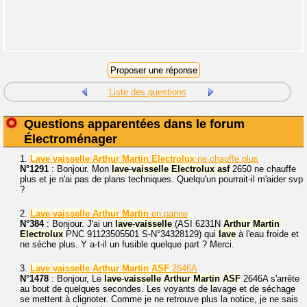
Liste des questions
Questions apparentées dans le forum
Électroménager
1.
Lave
vaisselle
Arthur
Martin
Electrolux
ne chauffe plus
N°1291
: Bonjour. Mon
lave
-
vaisselle
Electrolux
asf
2650 ne chauffe
plus et je n'ai pas de plans techniques. Quelqu'un pourrait-il m'aider svp
?
2.
Lave
-
vaisselle
Arthur
Martin
en panne
N°384
: Bonjour. J'ai un
lave
-
vaisselle
(ASI 6231N
Arthur
Martin
Electrolux
PNC 91123505501 S-N°34328129) qui
lave
à l'eau froide et
ne sèche plus. Y a-t-il un fusible quelque part ? Merci.
3.
Lave
vaisselle
Arthur
Martin
ASF
2646A
N°1478
: Bonjour, Le
lave
-
vaisselle
Arthur
Martin
ASF
2646A s'arrête
au bout de quelques secondes. Les voyants de lavage et de séchage
se mettent à clignoter. Comme je ne retrouve plus la notice, je ne sais