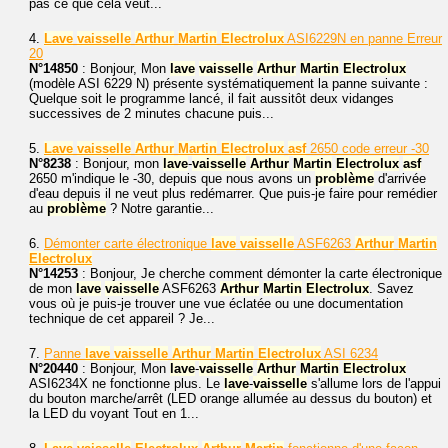
pas ce que cela veut...
4.
Lave
vaisselle
Arthur
Martin
Electrolux
ASI6229N en panne Erreur
20
N°14850
: Bonjour, Mon
lave
vaisselle
Arthur
Martin
Electrolux
(modèle ASI 6229 N) présente systématiquement la panne suivante :
Quelque soit le programme lancé, il fait aussitôt deux vidanges
successives de 2 minutes chacune puis...
5.
Lave
vaisselle
Arthur
Martin
Electrolux
asf
2650 code erreur -30
N°8238
: Bonjour, mon
lave
-
vaisselle
Arthur
Martin
Electrolux
asf
2650 m'indique le -30, depuis que nous avons un
problème
d'arrivée
d'eau depuis il ne veut plus redémarrer. Que puis-je faire pour remédier
au
problème
? Notre garantie...
6.
Démonter carte électronique
lave
vaisselle
ASF6263
Arthur
Martin
Electrolux
N°14253
: Bonjour, Je cherche comment démonter la carte électronique
de mon
lave
vaisselle
ASF6263
Arthur
Martin
Electrolux
. Savez
vous où je puis-je trouver une vue éclatée ou une documentation
technique de cet appareil ? Je...
7.
Panne
lave
vaisselle
Arthur
Martin
Electrolux
ASI 6234
N°20440
: Bonjour, Mon
lave
-
vaisselle
Arthur
Martin
Electrolux
ASI6234X ne fonctionne plus. Le
lave
-
vaisselle
s'allume lors de l'appui
du bouton marche/arrêt (LED orange allumée au dessus du bouton) et
la LED du voyant Tout en 1...