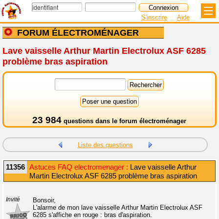
S'inscrire
Aide
FORUM ÉLECTROMÉNAGER
Lave vaisselle Arthur Martin Electrolux ASF 6285
problème bras aspiration
23 984
questions dans le
forum électroménager
Liste des questions
11356
Astuces FAQ electromenager :
Lave vaisselle Arthur
Martin Electrolux ASF 6285 problème bras aspiration
Invité
Bonsoir,
L'alarme de mon lave vaisselle Arthur Martin Electrolux ASF
6285 s'affiche en rouge : bras d'aspiration.