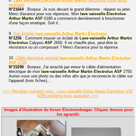
8.
Lave
vaisselle
Electrolux
-
Arthur
Martin
fonctionne d'une façon
erratique
N°21664
: Bonjour. Je suis devant le grand dilemme : réparer ou jeter.
Merci d'avance pour vos réponses. Mon
lave
vaisselle
Electrolux
-
Arthur
Martin
ASF
6180 a commencé dernièrement à fonctionner
d'une façon erratique. Soit il...
9.
Vue éclatée
lave
vaisselle
Arthur
Martin
Electrolux
N°1256
: Comment trouver un éclaté de
Lave
-
vaisselle
Arthur
Martin
Electrolux
Calypso
ASF
2650. Il ne chauffe plus, peut-être la
résistance ou un composant ? Merci d'avance pour la réponse.
10.
Câble électrique arraché
lave
-
vaisselle
Arthur
Martin
Electrolux
ASF
2750
N°15298
: Bonjour, J'ai arraché par erreur le câble d'alimentation
électrique de mon
lave
-
vaisselle
Arthur
Martin
Electrolux
ASF
2750.
Auriez-vous une photo ou des infos afin que je reconnecte le câble sur
l'appareil (trois fiches)...
>>> Résultats suivants pour : Lave vaisselle Arthur Martin Electrolux ASF
6285 problème bras aspiration >>>
Images d'illustration du forum Électroménager. Cliquez dessus pour
les agrandir.