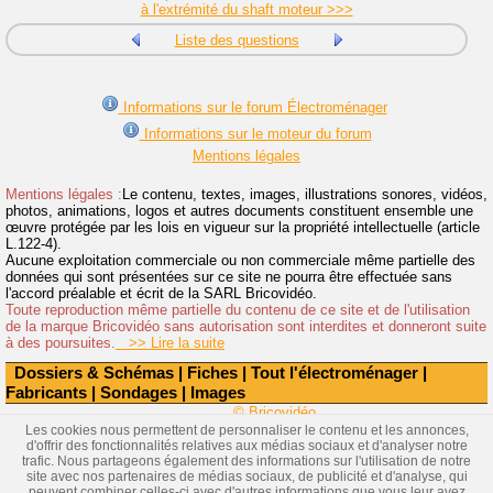
à l'extrémité du shaft moteur >>>
Liste des questions
Informations sur le forum Électroménager
Informations sur le moteur du forum
Mentions légales
Mentions légales :
Le contenu, textes, images, illustrations sonores, vidéos,
photos, animations, logos et autres documents constituent ensemble une
œuvre protégée par les lois en vigueur sur la propriété intellectuelle (article
L.122-4).
Aucune exploitation commerciale ou non commerciale même partielle des
données qui sont présentées sur ce site ne pourra être effectuée sans
l'accord préalable et écrit de la SARL Bricovidéo.
Toute reproduction même partielle du contenu de ce site et de l'utilisation
de la marque Bricovidéo sans autorisation sont interdites et donneront suite
à des poursuites.
>> Lire la suite
Dossiers & Schémas
|
Fiches
|
Tout l'électroménager
|
Fabricants
|
Sondages
|
Images
© Bricovidéo
Les cookies nous permettent de personnaliser le contenu et les annonces,
d'offrir des fonctionnalités relatives aux médias sociaux et d'analyser notre
trafic. Nous partageons également des informations sur l'utilisation de notre
site avec nos partenaires de médias sociaux, de publicité et d'analyse, qui
peuvent combiner celles-ci avec d'autres informations que vous leur avez