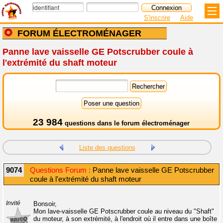
S'inscrire
Aide
FORUM ÉLECTROMÉNAGER
Panne lave vaisselle GE Potscrubber coule à
l'extrémité du shaft moteur
23 984
questions dans le
forum électroménager
Liste des questions
9074
Questions Forum :
Panne lave vaisselle GE Potscrubber
coule à l'extrémité du shaft moteur
Invité
Bonsoir,
Mon lave-vaisselle GE Potscrubber coule au niveau du "Shaft"
du moteur, à son extrémité, à l'endroit où il entre dans une boîte