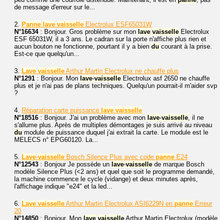
de message d'erreur sur le...
2.
Panne
lave
vaisselle
Electrolux ESF65031W
N°16634
: Bonjour. Gros problème sur mon
lave
vaisselle
Electrolux
ESF 65031W, il a 3 ans. Le cadran sur la porte n'affiche plus rien et
aucun bouton ne fonctionne, pourtant il y a bien
du
courant à la prise.
Est-ce que quelqu'un...
3.
Lave
vaisselle
Arthur Martin Electrolux ne chauffe plus
N°1291
: Bonjour. Mon
lave
-
vaisselle
Electrolux asf 2650 ne chauffe
plus et je n'ai pas de plans techniques. Quelqu'un pourrait-il m'aider svp
?
4.
Réparation carte puissance
lave
vaisselle
N°18516
: Bonjour. J'ai un problème avec mon
lave
-
vaisselle
, il ne
s'allume plus. Après de multiples démontages je suis arrivé au niveau
du
module de puissance duquel j'ai extrait la carte. Le module est le
MELECS n° EPG60120. La...
5.
Lave
-
vaisselle
Bosch Silence Plus avec code
panne
E24
N°12543
: Bonjour Je possède un
lave
-
vaisselle
de marque Bosch
modèle Silence Plus (<2 ans) et quel que soit le programme demandé,
la machine commence le cycle (vidange) et deux minutes après,
l'affichage indique "e24" et la led...
6.
Lave
vaisselle
Arthur Martin Electrolux ASI6229N en
panne
Erreur
20
N°14850
: Bonjour, Mon
lave
vaisselle
Arthur Martin Electrolux (modèle