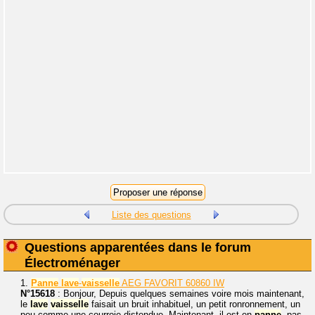
Liste des questions
Questions apparentées dans le forum
Électroménager
1.
Panne
lave
-
vaisselle
AEG FAVORIT 60860 IW
N°15618
: Bonjour, Depuis quelques semaines voire mois maintenant,
le
lave
vaisselle
faisait un bruit inhabituel, un petit ronronnement, un
peu comme une courroie distendue. Maintenant, il est en
panne
, pas