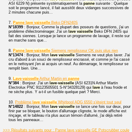
ASI 6229 N) présente systématiquement la
panne
suivante : Quelque
soit le programme lancé, il fait aussitôt deux vidanges successives de
2 minutes chacune puis...
7.
Panne
lave
vaisselle
Beko DFN240S
N°18399
: Bonjour, Comme la plupart des poseurs de questions, j'ai un
problème d'électroménager. J'ai un
lave
vaisselle
Beko DFN 240S qui
fait des siennes. Lorsque je lance un programme de lavage, il reste sur
en marche sans que...
8.
Panne
lave
-
vaisselle
Siemens remplisseur OK puis plus rien
N°13474
: Bonjour, Mon
lave
vaisselle
Siemens ne veut plus laver. J'ai
cru d'abord à un souci de remplisseur encrassé, et comme je l'ai cassé
en le nettoyant j'en ai acquis un neuf. Au démarrage, le remplisseur se
remplit bien. Une...
9.
Lave
-
vaisselle
Arthur Martin en
panne
N°384
: Bonjour. J'ai un
lave
-
vaisselle
(ASI 6231N Arthur Martin
Electrolux PNC 91123505501 S-N°34328129) qui
lave
à l'eau froide et
ne sèche plus. Y a-t-il un fusible quelque part ? Merci.
10.
Problème
lave
vaisselle
Whirlpool ADG 6550 s'éteint tout seul
N°14822
: Bonjour, Mon
lave
vaisselle
se lance une fois sur deux, pour
finir par se bloquer, le bouton d'allumage clignote, le mode affiche est
rinçage, et le tableau n'a plus aucun témoin d'allumé, j'ai déjà retiré
tous les panneaux...
>>> Résultats suivants pour : Panne lave vaisselle GE Potscrubber coule