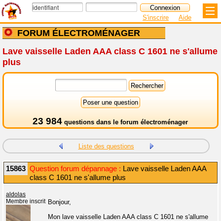
S'inscrire
Aide
FORUM ÉLECTROMÉNAGER
Lave vaisselle Laden AAA class C 1601 ne s'allume
plus
23 984
questions dans le
forum électroménager
Liste des questions
15863
Question forum dépannage :
Lave vaisselle Laden AAA
class C 1601 ne s'allume plus
aldolas
Membre inscrit
Bonjour,
Mon lave vaisselle Laden AAA class C 1601 ne s'allume