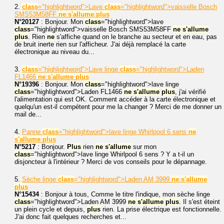
2.
class
="highlightword">Lave
class
="highlightword">vaisselle Bosch
SMS53M58FF
ne
s'allume
plus
N°20127
: Bonjour. Mon
class
="highlightword">lave
class
="highlightword">vaisselle Bosch SMS53M58FF
ne
s'allume
plus
. Rien
ne
s'affiche quand on le branche au secteur et en eau, pas
de bruit inerte rien sur l'afficheur. J'ai déjà remplacé la carte
électronique au niveau du...
3.
class
="highlightword">Lave linge
class
="highlightword">Laden
FL1466
ne
s'allume
plus
N°19396
: Bonjour. Mon
class
="highlightword">lave linge
class
="highlightword">Laden FL1466
ne
s'allume
plus
, j'ai vérifié
l'alimentation qui est OK. Comment accéder à la carte électronique et
quelqu'un est-il compétent pour me la changer ? Merci de me donner un
mail de...
4.
Panne
class
="highlightword">lave linge Whirlpool 6 sens
ne
s'allume
plus
N°5217
: Bonjour.
Plus
rien
ne
s'allume
sur mon
class
="highlightword">lave linge Whirlpool 6 sens ? Y a t-il un
disjoncteur à l'intérieur ? Merci de vos conseils pour le dépannage.
5.
Sèche linge
class
="highlightword">Laden AM 3999
ne
s'allume
plus
N°15434
: Bonjour à tous, Comme le titre l'indique, mon sèche linge
class
="highlightword">Laden AM 3999
ne
s'allume
plus
. Il s'est éteint
un plein cycle et depuis,
plus
rien. La prise électrique est fonctionnelle.
J'ai donc fait quelques recherches et...