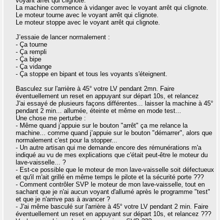
voyant arrêt qui clignote.
La machine commence à vidanger avec le voyant arrêt qui clignote.
Le moteur tourne avec le voyant arrêt qui clignote.
Le moteur stoppe avec le voyant arrêt qui clignote.
J’essaie de lancer normalement :
- Ça tourne
- Ça rempli
- Ça bipe
- Ça vidange
- Ça stoppe en bipant et tous les voyants s'éteignent.
Basculez sur l'arrière à 45° votre LV pendant 2mn. Faire
éventuellement un reset en appuyant sur départ 10s, et relancez
J'ai essayé de plusieurs façons différentes... laisser la machine à 45°
pendant 2 min... allumée, éteinte et même en mode test...
Une chose me perturbe :
- Même quand j’appuie sur le bouton "arrêt" ça me relance la
machine... comme quand j’appuie sur le bouton "démarrer", alors que
normalement c'est pour la stopper...
- Un autre artisan qui me demande encore des rémunérations m'a
indiqué au vu de mes explications que c'était peut-être le moteur du
lave-vaisselle... ?
- Est-ce possible que le moteur de mon lave-vaisselle soit défectueux
et qu'il m'ait grillé en même temps le pilote et la sécurité porte ???
- Comment contrôler SVP le moteur de mon lave-vaisselle, tout en
sachant que je n'ai aucun voyant d'allumé après le programme "test"
et que je n'arrive pas à avancer ?
- J'ai même basculé sur l'arrière à 45° votre LV pendant 2 min. Faire
éventuellement un reset en appuyant sur départ 10s, et relancez ???