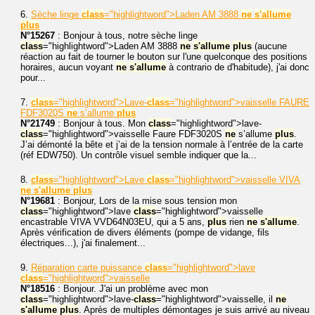
6.
Sèche linge
class
="highlightword">Laden AM 3888
ne
s'allume
plus
N°15267
: Bonjour à tous, notre sèche linge
class
="highlightword">Laden AM 3888
ne
s'allume
plus
(aucune
réaction au fait de tourner le bouton sur l'une quelconque des positions
horaires, aucun voyant
ne
s'allume
à contrario de d'habitude), j'ai donc
pour...
7.
class
="highlightword">Lave-
class
="highlightword">vaisselle FAURE
FDF3020S
ne
s’allume
plus
N°21749
: Bonjour à tous. Mon
class
="highlightword">lave-
class
="highlightword">vaisselle Faure FDF3020S
ne
s’allume
plus
.
J’ai démonté la bête et j’ai de la tension normale à l’entrée de la carte
(réf EDW750). Un contrôle visuel semble indiquer que la...
8.
class
="highlightword">Lave
class
="highlightword">vaisselle VIVA
ne
s'allume
plus
N°19681
: Bonjour, Lors de la mise sous tension mon
class
="highlightword">lave
class
="highlightword">vaisselle
encastrable VIVA VVD64N03EU, qui a 5 ans,
plus
rien
ne
s'allume
.
Après vérification de divers éléments (pompe de vidange, fils
électriques...), j'ai finalement...
9.
Réparation carte puissance
class
="highlightword">lave
class
="highlightword">vaisselle
N°18516
: Bonjour. J'ai un problème avec mon
class
="highlightword">lave-
class
="highlightword">vaisselle, il
ne
s'allume
plus
. Après de multiples démontages je suis arrivé au niveau