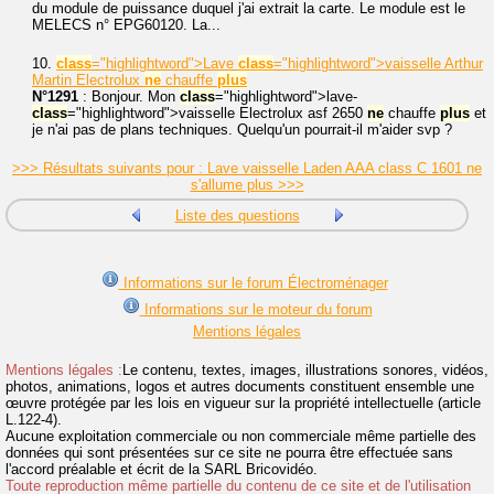
du module de puissance duquel j'ai extrait la carte. Le module est le
MELECS n° EPG60120. La...
10.
class
="highlightword">Lave
class
="highlightword">vaisselle Arthur
Martin Electrolux
ne
chauffe
plus
N°1291
: Bonjour. Mon
class
="highlightword">lave-
class
="highlightword">vaisselle Electrolux asf 2650
ne
chauffe
plus
et
je n'ai pas de plans techniques. Quelqu'un pourrait-il m'aider svp ?
>>> Résultats suivants pour : Lave vaisselle Laden AAA class C 1601 ne
s'allume plus >>>
Liste des questions
Informations sur le forum Électroménager
Informations sur le moteur du forum
Mentions légales
Mentions légales :
Le contenu, textes, images, illustrations sonores, vidéos,
photos, animations, logos et autres documents constituent ensemble une
œuvre protégée par les lois en vigueur sur la propriété intellectuelle (article
L.122-4).
Aucune exploitation commerciale ou non commerciale même partielle des
données qui sont présentées sur ce site ne pourra être effectuée sans
l'accord préalable et écrit de la SARL Bricovidéo.
Toute reproduction même partielle du contenu de ce site et de l'utilisation