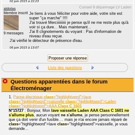
02 juin 2015 à 22:23
Conseil 9 dépannage LV Laden
aldolas
Membre inscrit
Je tiens à vous féliciter pour votre aide, votre site est
super "ça marche" !!!!
J'ai trouvé Merciiiiiiiiii je pense qu'il ne me reste plus qu'à
voir si ça dure... Mais maintenant...
J'ai 8 clignotements du voyant : Pas d'information de
9 messages
niveau d'eau reçue.
J'ai vérifié le détecteur de présence d'eau.
06 juin 2015 à 13:07
Liste des questions
Questions apparentées dans le forum
Électroménager
1.
Panne électrique
class
="highlightword">lave
class
="highlightword">vaisselle
class
="highlightword">Laden
class
="highlightword">AAA
Class
C
1601
N°15727
: Bonjour, Mon
lave vaisselle Laden AAA Class C 1601 ne
s'allume plus
, aucun voyant
ne
s'allume
, je pense personnellement
que ça doit venir d'un fusible.... mais je n'ai encore jamais réparé de
class
="highlightword">lave
class
="highlightword">vaisselle, je vous
demande...