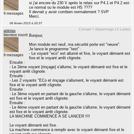
si j'ai encore du 230 V après le relais sur P4.1 et P4.2 est-
ce normal ou le module est HS ????
Il devrait y avoir combien normalement ? SVP
9 messages
Merci.
08 février 2015 à 20:37
Conseil 7 dépannage LV Laden
aldolas
Membre inscrit
Bonjour,
Mon module est neuf, ma sécurité porte est "neuve".
Je lance le programme "test" :
- Le voyant "eco" est allumé et fixe, le voyant démarré est
9 messages
fixe et le voyant arrêt clignote.
Ensuite :
- Le 2ème voyant (rinçage) s'allume, le voyant démarré est fixe et le
voyant arrêt clignote.
Ensuite :
- Les 2 voyants "ECo et rinçage s'allument, le voyant démarré est
fixe et le voyant arrêt clignote.
Ensuite :
- Le 3ème voyant en partant de la gauche s'allume, le voyant démarré
est fixe et le voyant arrêt clignote.
Ensuite :
- Le 4ème voyant en partant de la gauche s'allume, le voyant démarré
est fixe et le voyant arrêt clignote.
LA MACHINE COMMENCE A SE LANCER !!!!
Le voyant démarré est fixe.
La machine commence à remplir avec le voyant démarré fixe et le