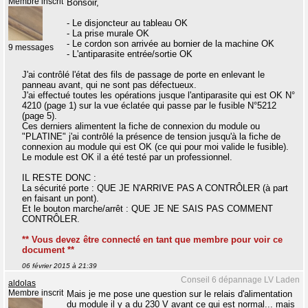
Membre inscrit
Bonsoir,
- Le disjoncteur au tableau OK
- La prise murale OK
- Le cordon son arrivée au bornier de la machine OK
9 messages
- L'antiparasite entrée/sortie OK
J'ai contrôlé l'état des fils de passage de porte en enlevant le
panneau avant, qui ne sont pas défectueux.
J'ai effectué toutes les opérations jusque l'antiparasite qui est OK N°
4210 (page 1) sur la vue éclatée qui passe par le fusible N°5212
(page 5).
Ces derniers alimentent la fiche de connexion du module ou
"PLATINE" j'ai contrôlé la présence de tension jusqu'à la fiche de
connexion au module qui est OK (ce qui pour moi valide le fusible).
Le module est OK il a été testé par un professionnel.
IL RESTE DONC :
La sécurité porte : QUE JE N'ARRIVE PAS A CONTRÔLER (à part
en faisant un pont).
Et le bouton marche/arrêt : QUE JE NE SAIS PAS COMMENT
CONTRÔLER.
** Vous devez être connecté en tant que membre pour voir ce
document **
06 février 2015 à 21:39
Conseil 6 dépannage LV Laden
aldolas
Membre inscrit
Mais je me pose une question sur le relais d'alimentation
du module il y a du 230 V avant ce qui est normal... mais