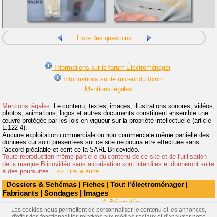
Liste des questions
Informations sur le forum Électroménager
Informations sur le moteur du forum
Mentions légales
Mentions légales :
Le contenu, textes, images, illustrations sonores, vidéos,
photos, animations, logos et autres documents constituent ensemble une
œuvre protégée par les lois en vigueur sur la propriété intellectuelle (article
L.122-4).
Aucune exploitation commerciale ou non commerciale même partielle des
données qui sont présentées sur ce site ne pourra être effectuée sans
l'accord préalable et écrit de la SARL Bricovidéo.
Toute reproduction même partielle du contenu de ce site et de l'utilisation
de la marque Bricovidéo sans autorisation sont interdites et donneront suite
à des poursuites.
>> Lire la suite
Dossiers & Schémas
|
Fiches
|
Tout l'électroménager
|
Fabricants
|
Sondages
|
Images
© Bricovidéo
Les cookies nous permettent de personnaliser le contenu et les annonces,
d'offrir des fonctionnalités relatives aux médias sociaux et d'analyser notre