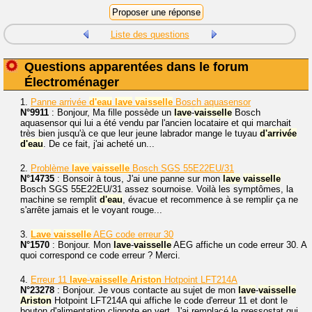
Liste des questions
Questions apparentées dans le forum
Électroménager
1.
Panne arrivée
d'eau
lave
vaisselle
Bosch aquasensor
N°9911
: Bonjour, Ma fille possède un
lave
-
vaisselle
Bosch
aquasensor qui lui a été vendu par l'ancien locataire et qui marchait
très bien jusqu'à ce que leur jeune labrador mange le tuyau
d'arrivée
d'eau
. De ce fait, j'ai acheté un...
2.
Problème
lave
vaisselle
Bosch SGS 55E22EU/31
N°14735
: Bonsoir à tous, J'ai une panne sur mon
lave
vaisselle
Bosch SGS 55E22EU/31 assez sournoise. Voilà les symptômes, la
machine se remplit
d'eau
, évacue et recommence à se remplir ça ne
s'arrête jamais et le voyant rouge...
3.
Lave
vaisselle
AEG code erreur 30
N°1570
: Bonjour. Mon
lave
-
vaisselle
AEG affiche un code erreur 30. A
quoi correspond ce code erreur ? Merci.
4.
Erreur 11
lave
-
vaisselle
Ariston
Hotpoint LFT214A
N°23278
: Bonjour. Je vous contacte au sujet de mon
lave
-
vaisselle
Ariston
Hotpoint LFT214A qui affiche le code d'erreur 11 et dont le
bouton d'alimentation clignote en vert. J'ai remplacé le pressostat qui