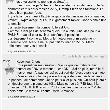
lave-vaisselle ne prend plus d'eau)...
Il est bon car je l'ai testé.. Je suis électricien de base... Je l'ai
démonté et mis sous tension 220V, il remplit bien ses fonctions. Et
laisse bien passer l'eau.
Il y a la lampe située à l'extrême gauche du panneau de commande,
voyant F1=prélavage, qui a un clignotement rapide. Donc signale une
anomalie...
J'ai testé également la pompe. Elle est OK.
Comme je n'ai pas de schéma quelqu'un aurait-il une idée pour la
PANNE et aussi pour avoir un schéma si possible.
J'ai également sonné au Métrix le moteur (en ohm seulement).
Il semble bon. Mais je ne l'ai pas fait tourner en 220 V. Merci
infiniment pour vos conseils.
12 janvier 2010 à 21:54
Conseils technique dépannage 1
Invité
Rebonjour à tous,
Pour peaufiner ma question, j'ajoute que ce matin j'ai fait
tourner en 220v le moteur : il est OK... J'ai en plus, testé le fil
marron (qui n'a pas de jus) et qui part de l'électrovanne arrivée
d'eau et va sur la plaque électronique de commande située sur
le panneau de commande. Je ne peux aller plus loin. On peut je crois
en déduire que la plaque est HS... Mais est ce sûr ? Et faut-il la
changer... COUT 100  environ ? Et si ce n'est pas la carte ? Voilà,
chers amis, je reste à l'écoute. Merci d'avance.
13 janvier 2010 à 13:31