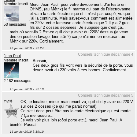
Membre inscrit
Merci Jean Paul, pour votre dévouement. J'ai testé en
OHMS, (au Métrix) le fil marron qui part de l'électrovanne
et va à la carte électronique et il n'est pas coupé, vu que
j'ai la continuité. Mais savez-vous comment est alimentée
en 220v, cette fameuse carte électronique ? Il y a 2 gros
53 messages
fils sur 2 cosses séparées. Je suppose que c'est ça...
mais où vont-ils ? Est-ce qu'il doit y avoir du 220V dessus (je veux
dire en position lavage, bien sûr ?) car je n'ai rien en mesurant au
Métrix sur 220v. Cordialement.
14 janvier 2010 à 22:24
Conseils technique dépannage 4
Jean-Paul
Membre inscrit
Bonsoir,
Ces deux gros fils vont vers la sécurité de la porte, vous
devez avoir du 230 volts à ces bornes. Cordialement.
2 182 messages
15 janvier 2010 à 22:18
Conseils technique dépannage 5
Invité
OK, je localise, mieux maintenant vu, qu'il doit y avoir du 220 V
sur ces 2 cosses (ce qui me parait normal).
Ce n'est donc peut-être pas la carte électronique qui est morte
? Ça me rassure...
Je vais voir plus loin (côté porte etc.), merci Jean Paul. A
bientôt. Pascal.
16 janvier 2010 à 19:10