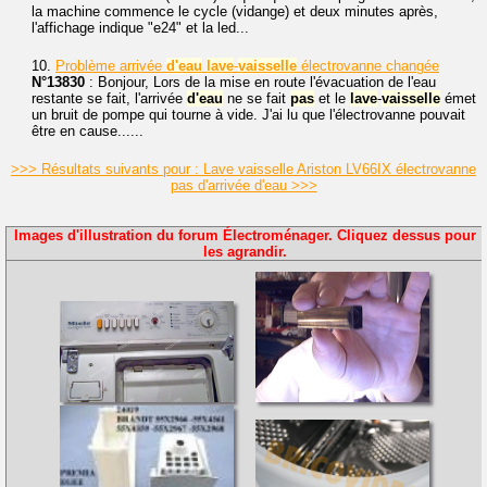
la machine commence le cycle (vidange) et deux minutes après,
l'affichage indique "e24" et la led...
10.
Problème arrivée
d'eau
lave
-
vaisselle
électrovanne changée
N°13830
: Bonjour, Lors de la mise en route l'évacuation de l'eau
restante se fait, l'arrivée
d'eau
ne se fait
pas
et le
lave
-
vaisselle
émet
un bruit de pompe qui tourne à vide. J'ai lu que l'électrovanne pouvait
être en cause......
>>> Résultats suivants pour : Lave vaisselle Ariston LV66IX électrovanne
pas d'arrivée d'eau >>>
Images d'illustration du forum Électroménager. Cliquez dessus pour
les agrandir.