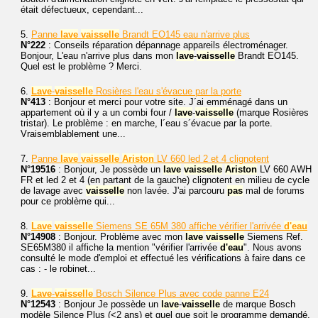
était défectueux, cependant...
5.
Panne
lave
vaisselle
Brandt EO145 eau n'arrive plus
N°222
: Conseils réparation dépannage appareils électroménager.
Bonjour, L'eau n'arrive plus dans mon
lave
-
vaisselle
Brandt EO145.
Quel est le problème ? Merci.
6.
Lave
-
vaisselle
Rosières l'eau s'évacue par la porte
N°413
: Bonjour et merci pour votre site. J´ai emménagé dans un
appartement où il y a un combi four /
lave
-
vaisselle
(marque Rosières
tristar). Le problème : en marche, l´eau s´évacue par la porte.
Vraisemblablement une...
7.
Panne
lave
vaisselle
Ariston
LV 660 led 2 et 4 clignotent
N°19516
: Bonjour, Je possède un
lave
vaisselle
Ariston
LV 660 AWH
FR et led 2 et 4 (en partant de la gauche) clignotent en milieu de cycle
de lavage avec
vaisselle
non lavée. J'ai parcouru
pas
mal de forums
pour ce problème qui...
8.
Lave
vaisselle
Siemens SE 65M 380 affiche vérifier l'arrivée
d'eau
N°14908
: Bonjour. Problème avec mon
lave
vaisselle
Siemens Ref.
SE65M380 il affiche la mention "vérifier l'arrivée
d'eau
". Nous avons
consulté le mode d'emploi et effectué les vérifications à faire dans ce
cas : - le robinet...
9.
Lave
-
vaisselle
Bosch Silence Plus avec code panne E24
N°12543
: Bonjour Je possède un
lave
-
vaisselle
de marque Bosch
modèle Silence Plus (<2 ans) et quel que soit le programme demandé,