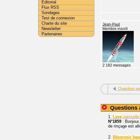
Editorial
Flux RSS
Sondages
Test de connexion
Charte du site
Jean-Paul
Newsletter
Membre inscrit
Partenaires
2 182 messages
Question pr
Questions 
1.
Lave
vaissell
N°1859
: Bonjour
de rinçage est al
2.
Réservoir
liq