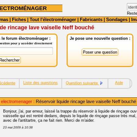
LECTROMÉNAGER
Reste
émas
|
Fiches
|
Tout l'électroménager
|
Fabricants
|
Sondages
|
Im
ide rincage lave vaiselle Neff bouché
 le forum électroménager :
Je pose une nouvelle question :
question pour y accéder directement
Liste des questions
Aide
écédente
Question suivante
electromenager :
Réservoir liquide rincage lave vaiselle Neff bouché
Bonjour, j'ai, par erreur, laissé la trappe du réservoir à liquide de rinçage ou
vaisselle qui est rentré dedans, depuis le liquide de rinçage passe très mal, 
avec de l'antitartre, ça ne fait rien. Merci de m'aider.
23 mai 2009 à 10:38