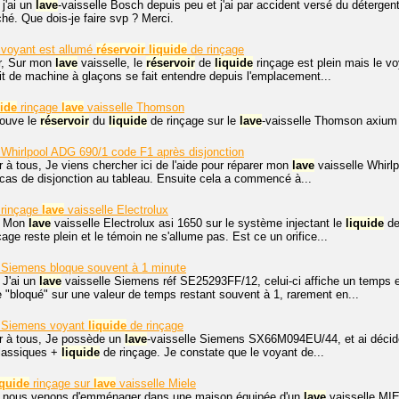
 j'ai un
lave
-vaisselle Bosch depuis peu et j'ai par accident versé du détergen
ché. Que dois-je faire svp ? Merci.
 voyant est allumé
réservoir
liquide
de rinçage
r, Sur mon
lave
vaisselle, le
réservoir
de
liquide
rinçage est plein mais le vo
t de machine à glaçons se fait entendre depuis l'emplacement...
uide
rinçage
lave
vaisselle Thomson
rouve le
réservoir
du
liquide
de rinçage sur le
lave
-vaisselle Thomson axium 
 Whirlpool ADG 690/1 code F1 après disjonction
 à tous, Je viens chercher ici de l'aide pour réparer mon
lave
vaisselle Whirlp
 cas de disjonction au tableau. Ensuite cela a commencé à...
rinçage
lave
vaisselle Electrolux
. Mon
lave
vaisselle Electrolux asi 1650 sur le système injectant le
liquide
de
age reste plein et le témoin ne s'allume pas. Est ce un orifice...
e Siemens bloque souvent à 1 minute
 J'ai un
lave
vaisselle Siemens réf SE25293FF/12, celui-ci affiche un temps e
 "bloqué" sur une valeur de temps restant souvent à 1, rarement en...
e Siemens voyant
liquide
de rinçage
r à tous, Je possède un
lave
-vaisselle Siemens SX66M094EU/44, et ai décidé
classiques +
liquide
de rinçage. Je constate que le voyant de...
iquide
rinçage sur
lave
vaisselle Miele
, nous venons d'emménager dans une maison équipée d'un
lave
vaisselle MIE