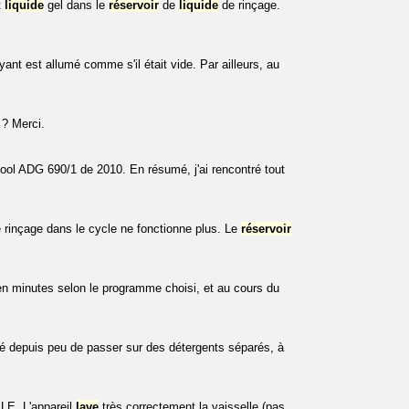
t
liquide
gel dans le
réservoir
de
liquide
de rinçage.
yant est allumé comme s'il était vide. Par ailleurs, au
? Merci.
ool ADG 690/1 de 2010. En résumé, j'ai rencontré tout
 rinçage dans le cycle ne fonctionne plus. Le
réservoir
n minutes selon le programme choisi, et au cours du
 depuis peu de passer sur des détergents séparés, à
LE. L'appareil
lave
très correctement la vaisselle (pas