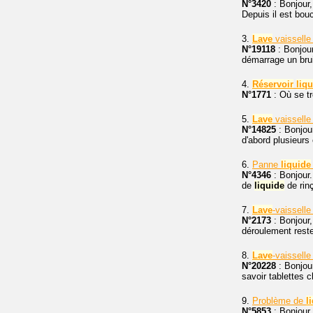
N°3420
: Bonjour,
Depuis il est bou
3.
Lave
vaisselle
N°19118
: Bonjou
démarrage un brui
4.
Réservoir
liq
N°1771
: Où se t
5.
Lave
vaisselle
N°14825
: Bonjour
d'abord plusieurs
6.
Panne
liquide
N°4346
: Bonjour
de
liquide
de rinç
7.
Lave
-vaissell
N°2173
: Bonjour,
déroulement reste
8.
Lave
-vaissell
N°20228
: Bonjou
savoir tablettes 
9.
Problème de
l
N°5853
: Bonjour