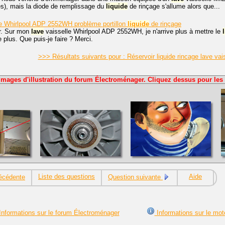
es), mais la diode de remplissage du
liquide
de rinçage s'allume alors que...
e Whirlpool ADP 2552WH problème portillon
liquide
de rinçage
r. Sur mon
lave
vaisselle Whirlpool ADP 2552WH, je n'arrive plus à mettre le
 plus. Que puis-je faire ? Merci.
>>> Résultats suivants pour : Réservoir liquide rincage lave va
Images d'illustration du forum Électroménager. Cliquez dessus pour les 
Liste des questions
Aide
écédente
Question suivante
nformations sur le forum Électroménager
Informations sur le mot