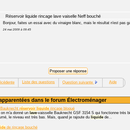
Réservoir liquide rincage lave vaiselle Neff bouché
Bonjour, faites un essai avec du vinaigre blanc, mais le résultat n'est pas g
24 mai 2009 à 09:45
Liste des questions
Aide
écédente
Question suivante
apparentées dans le forum Électroménager
e Bauknecht
réservoir
liquide
rinçage bloqué
, on m'a donné un
lave
-vaisselle Bauknecht GSF 3154 S qui fonctionne très b
lumé, le niveau est très bas. Mais, quand je rajoute du
liquide
de...
uide
de rinçage bouché