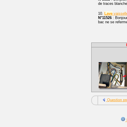
de traces blanch
10.
Lave
vaissell
N°11526
: Bonjou
bac ne se referme
Question pr
I