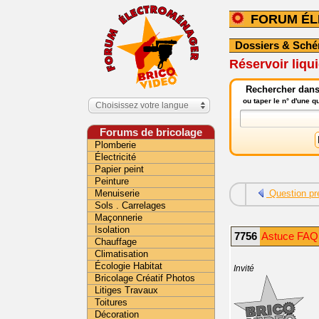
FORUM É
Dossiers & Sch
Réservoir liqu
Rechercher dans
ou taper le n° d'une 
Choisissez votre langue
Forums de bricolage
Plomberie
Électricité
Papier peint
Peinture
Menuiserie
Question pr
Sols . Carrelages
Maçonnerie
Isolation
7756
Astuce FAQ 
Chauffage
Climatisation
Écologie Habitat
Invité
Bricolage Créatif Photos
Litiges Travaux
Toitures
Décoration