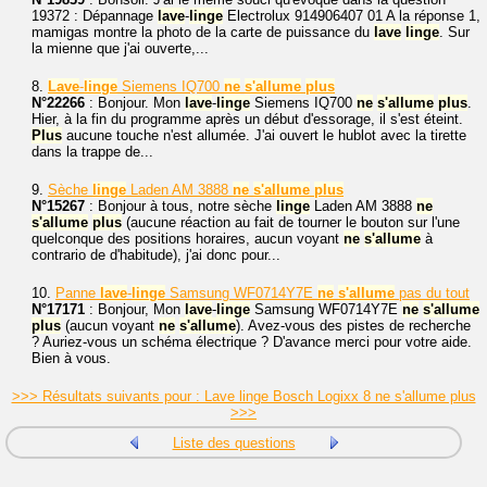
19372 : Dépannage
lave
-
linge
Electrolux 914906407 01 A la réponse 1,
mamigas montre la photo de la carte de puissance du
lave
linge
. Sur
la mienne que j'ai ouverte,...
8.
Lave
-
linge
Siemens IQ700
ne
s'allume
plus
N°22266
: Bonjour. Mon
lave
-
linge
Siemens IQ700
ne
s'allume
plus
.
Hier, à la fin du programme après un début d'essorage, il s'est éteint.
Plus
aucune touche n'est allumée. J'ai ouvert le hublot avec la tirette
dans la trappe de...
9.
Sèche
linge
Laden AM 3888
ne
s'allume
plus
N°15267
: Bonjour à tous, notre sèche
linge
Laden AM 3888
ne
s'allume
plus
(aucune réaction au fait de tourner le bouton sur l'une
quelconque des positions horaires, aucun voyant
ne
s'allume
à
contrario de d'habitude), j'ai donc pour...
10.
Panne
lave
-
linge
Samsung WF0714Y7E
ne
s'allume
pas du tout
N°17171
: Bonjour, Mon
lave
-
linge
Samsung WF0714Y7E
ne
s'allume
plus
(aucun voyant
ne
s'allume
). Avez-vous des pistes de recherche
? Auriez-vous un schéma électrique ? D'avance merci pour votre aide.
Bien à vous.
>>> Résultats suivants pour : Lave linge Bosch Logixx 8 ne s'allume plus
>>>
Liste des questions