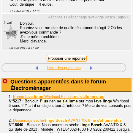
Coût identique = 4 euros.
21 juillet 2018 à 17:35
Réponse 11 dépannage lave-linge Bosch Logixx 8
Invité
Bonjour,
Pourriez-vous me dire de quelle résistance il s'agit ? Où les
avez-vous commandé ?
J'ai le même problème.
Merci d'avance.
05 avril 2019 à 15:02
Liste des questions
Questions apparentées dans le forum
Électroménager
1.
Panne
lave
linge
Whirlpool 6 sens
ne
s'allume
plus
N°5217
: Bonjour.
Plus
rien
ne
s'allume
sur mon
lave
linge
Whirlpool
6 sens ? Y a t-il un disjoncteur à l'intérieur ? Merci de vos conseils pour
le dépannage.
2.
Dépannage sèche-
linge
Bosch
AVANTIXX
8
ne
s'allume
plus
N°18640
: Bonjour. Nous avons un sèche-
linge
Bosch
AVANTIXX
8
qui date de 2013 : Modèle : WTE84382FF/30 FD 9202 200412 Jusqu'à