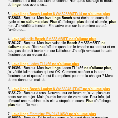
maintenant il a toujours bien fonctionné. Hier après séchage et retrait
du
linge
nous avons du...
3.
Lave
-
linge
Bosch
Logixx
8
WAS28860FF/14
ne
s'allume
plus
N°22663
: Bonjour. Mon
lave
linge
Bosch
s'est éteint en cours de
cycle et
ne
s'allume
plus
.
Plus
d'affichage,
plus
de led allumée,
plus
rien. J'ai vérifié la tension. Elle arrive bien sur la première carte à
l'arrière du...
4.
Lave
vaisselle
Bosch
SMS53M58FF
ne
s'allume
plus
N°20127
: Bonjour. Mon
lave
vaisselle
Bosch
SMS53M58FF
ne
s'allume
plus
. Rien
ne
s'affiche quand on le branche au secteur et en
eau, pas de bruit inerte rien sur l'afficheur. J'ai déjà remplacé la carte
électronique au niveau du...
5.
Lave
linge
Laden FL1466
ne
s'allume
plus
N°19396
: Bonjour. Mon
lave
linge
Laden FL1466
ne
s'allume
plus
,
j'ai vérifié l'alimentation qui est OK. Comment accéder à la carte
électronique et quelqu'un est-il compétent pour me la changer ? Merci
de me donner un mail de...
6.
Lave
-
linge
Bosch
Logixx
8
WAS32481FF/07
ne
s'allume
plus
N°22170
: Bonjour à tous. Nouveau sur ce forum et j'ai vu plusieurs
posts sur ce sujet. Mais j'aurais besoin de votre aide. Pour info, j'ai
démarré une machine, puis elle a stoppé en cours.
Plus
d'affichage,
plus
rien... De mon...
7.
Lave
linge
Electrolux EWP147105W
ne
s'allume
plus
N°19839
: Bonsoir. J'ai le même souci qu'évoqué dans la question