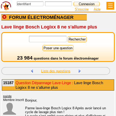
S'inscrire
Aide
FORUM ÉLECTROMÉNAGER
Lave linge Bosch Logixx 8 ne s'allume plus
23 984
questions dans le
forum électroménager
Liste des questions
15187
Question Dépannage Lave-Linge :
Lave linge Bosch
Logixx 8 ne s'allume plus
paiste
Membre inscrit
Bonjour,
Panne lave-linge Bosch Logixx 8 Après avoir lancé un
cycle de lavage plus rien !
Le cycle s'est arrêté cuve pleine et plus d'affichage ni