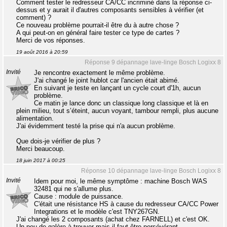
Comment tester le redresseur CA/CC incriminé dans la réponse ci-
dessus et y aurait il d'autres composants sensibles à vérifier (et
comment) ?
Ce nouveau problème pourrait-il être du à autre chose ?
A qui peut-on en général faire tester ce type de cartes ?
Merci de vos réponses.
19 août 2016 à 20:59
Réponse 9 dépannage lave-linge Bosch Logixx 8
Invité
Je rencontre exactement le même problème.
J'ai changé le joint hublot car l'ancien était abimé.
En suivant je teste en lançant un cycle court d'1h, aucun
problème.
Ce matin je lance donc un classique long classique et là en
plein milieu, tout s’éteint, aucun voyant, tambour rempli, plus aucune
alimentation.
J'ai évidemment testé la prise qui n'a aucun problème.
Que dois-je vérifier de plus ?
Merci beaucoup.
18 juin 2017 à 00:25
Réponse 10 dépannage lave-linge Bosch Logixx 8
Invité
Idem pour moi, le même symptôme : machine Bosch WAS
32481 qui ne s'allume plus.
Cause : module de puissance.
C'était une résistance HS à cause du redresseur CA/CC Power
Integrations et le modèle c'est TNY267GN.
J'ai changé les 2 composants (achat chez FARNELL) et c'est OK.
Un peu de galère à trouver mais il faut être persévérant.