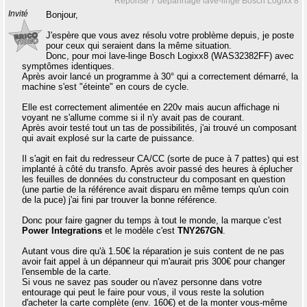
Réponse 7 dépannage lave-linge Bosch Logixx 8
Invité
Bonjour,
J'espère que vous avez résolu votre problème depuis, je poste
pour ceux qui seraient dans la même situation.
Donc, pour moi lave-linge Bosch Logixx8 (WAS32382FF) avec
symptômes identiques.
Après avoir lancé un programme à 30° qui a correctement démarré, la
machine s'est "éteinte" en cours de cycle.
Elle est correctement alimentée en 220v mais aucun affichage ni
voyant ne s'allume comme si il n'y avait pas de courant.
Après avoir testé tout un tas de possibilités, j'ai trouvé un composant
qui avait explosé sur la carte de puissance.
Il s'agit en fait du redresseur CA/CC (sorte de puce à 7 pattes) qui est
implanté à côté du transfo. Après avoir passé des heures à éplucher
les feuilles de données du constructeur du composant en question
(une partie de la référence avait disparu en même temps qu'un coin
de la puce) j'ai fini par trouver la bonne référence.
Donc pour faire gagner du temps à tout le monde, la marque c'est
Power Integrations
et le modèle c'est
TNY267GN
.
Autant vous dire qu'à 1.50€ la réparation je suis content de ne pas
avoir fait appel à un dépanneur qui m'aurait pris 300€ pour changer
l'ensemble de la carte.
Si vous ne savez pas souder ou n'avez personne dans votre
entourage qui peut le faire pour vous, il vous reste la solution
d'acheter la carte complète (env. 160€) et de la monter vous-même