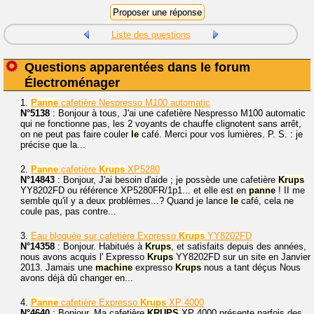
Liste des questions
Questions apparentées dans le forum
Électroménager
1.
Panne
cafetière Nespresso M100 automatic
N°5138
: Bonjour à tous, J'ai une cafetière Nespresso M100 automatic
qui ne fonctionne pas, les 2 voyants de chauffe clignotent sans arrêt,
on ne peut pas faire couler
le
café. Merci pour vos lumières. P. S. : je
précise que la...
2.
Panne
cafetière
Krups
XP5280
N°14843
: Bonjour, J'ai besoin d'aide ; je possède une cafetière
Krups
YY8202FD ou référence XP5280FR/1p1... et elle est en
panne
! II me
semble qu'il y a deux problèmes...? Quand je lance
le
café, cela ne
coule pas, pas contre...
3.
Eau bloquée sur cafetière Expresso
Krups
YY8202FD
N°14358
: Bonjour. Habitués à
Krups
, et satisfaits depuis des années,
nous avons acquis l' Expresso
Krups
YY8202FD sur un site en Janvier
2013. Jamais une
machine
expresso
Krups
nous a tant déçus Nous
avons déjà dû changer en...
4.
Panne
cafetière Expresso
Krups
XP 4000
N°4640
: Bonjour. Ma cafetière
KRUPS
XP 4000 présente parfois des