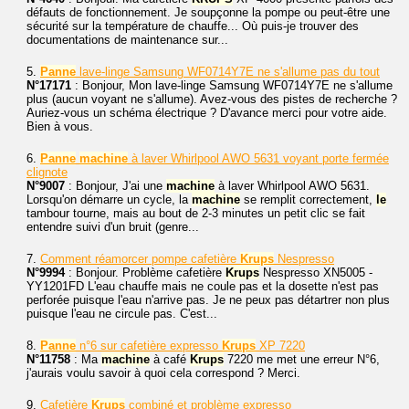
défauts de fonctionnement. Je soupçonne la pompe ou peut-être une
sécurité sur la température de chauffe... Où puis-je trouver des
documentations de maintenance sur...
5.
Panne
lave-linge Samsung WF0714Y7E ne s'allume pas du tout
N°17171
: Bonjour, Mon lave-linge Samsung WF0714Y7E ne s'allume
plus (aucun voyant ne s'allume). Avez-vous des pistes de recherche ?
Auriez-vous un schéma électrique ? D'avance merci pour votre aide.
Bien à vous.
6.
Panne
machine
à laver Whirlpool AWO 5631 voyant porte fermée
clignote
N°9007
: Bonjour, J'ai une
machine
à laver Whirlpool AWO 5631.
Lorsqu'on démarre un cycle, la
machine
se remplit correctement,
le
tambour tourne, mais au bout de 2-3 minutes un petit clic se fait
entendre suivi d'un bruit (genre...
7.
Comment réamorcer pompe cafetière
Krups
Nespresso
N°9994
: Bonjour. Problème cafetière
Krups
Nespresso XN5005 -
YY1201FD L'eau chauffe mais ne coule pas et la dosette n'est pas
perforée puisque l'eau n'arrive pas. Je ne peux pas détartrer non plus
puisque l'eau ne circule pas. C'est...
8.
Panne
n°6 sur cafetière expresso
Krups
XP 7220
N°11758
: Ma
machine
à café
Krups
7220 me met une erreur N°6,
j'aurais voulu savoir à quoi cela correspond ? Merci.
9.
Cafetière
Krups
combiné et problème expresso