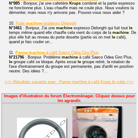
N°985
: Bonjour, j'ai une cafetière
Krups
combiné et la partie expresso
ne fonctionne plus. L'eau chauffe mais ne coule plus. Nous voulons la
démonter, mais nous n'y arrivons pas. Pouvez-vous nous aider ?
10.
Fuite
machine
expresso Delonghi
N°3461
: Bonjour, J'ai une
machine
expresso Delonghi qui fuit tout
le
temps même quand elle chauffe cela vient du corps de la
machine
. De
plus elle fuit au niveau du porte dosette (partie où on met
le
café),
quand je fais couler un...
11.
Panne
machine
à café Saeco Odea Giro Plus
N°21796
: Bonjour. Problème
machine
à café Saeco Odea Giro Plus,
le
groupe café se bloque. Après essai
le
groupe retiré, la rotation de
l'axe d'entrainement du groupe est permanente, pas d'arrêt en position
neutre. Des idées ?...
>>> Résultats suivants pour : Panne machine à café Krups le cube >>>
Images d'illustration du forum Électroménager. Cliquez dessus pour
les agrandir.