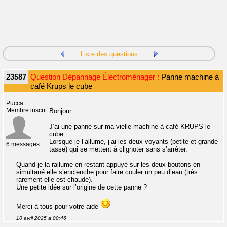
Liste des questions
23587
Question Dépannage Électroménager :
Panne machine à
café Krups le cube
Pucca
Membre inscrit
Bonjour.
J’ai une panne sur ma vielle machine à café KRUPS le
cube.
Lorsque je l’allume, j’ai les deux voyants (petite et grande
6 messages
tasse) qui se mettent à clignoter sans s’arrêter.
Quand je la rallume en restant appuyé sur les deux boutons en
simultané elle s’enclenche pour faire couler un peu d’eau (très
rarement elle est chaude).
Une petite idée sur l’origine de cette panne ?
Merci à tous pour votre aide
10 avril 2025 à 00:46