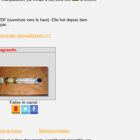
F (ouverture vers le haut). Elle fuit depuis bien
ar...
blème bac assouplissant >>>
agrandir.
Faites le savoir :
eur du forum
Mentions légales