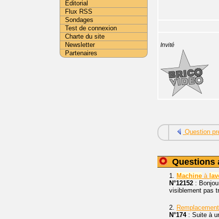
Editorial
Flux RSS
Sondages
Test de connexion
Charte du site
Newsletter
Invité
Partenaires
Question pr
Questions 
1.
Machine
à
lav
N°12152
: Bonjour
visiblement pas t
2.
Remplacement
N°174
: Suite à u