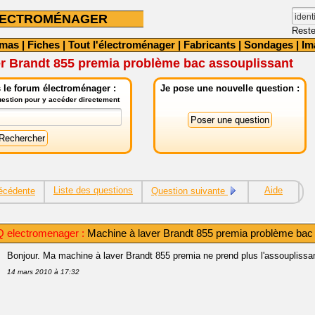
LECTROMÉNAGER
Reste
émas
|
Fiches
|
Tout l'électroménager
|
Fabricants
|
Sondages
|
Im
er Brandt 855 premia problème bac assouplissant
 le forum électroménager :
Je pose une nouvelle question :
question pour y accéder directement
Liste des questions
Aide
écédente
Question suivante
 electromenager :
Machine à laver Brandt 855 premia problème bac
Bonjour. Ma machine à laver Brandt 855 premia ne prend plus l'assouplissa
14 mars 2010 à 17:32