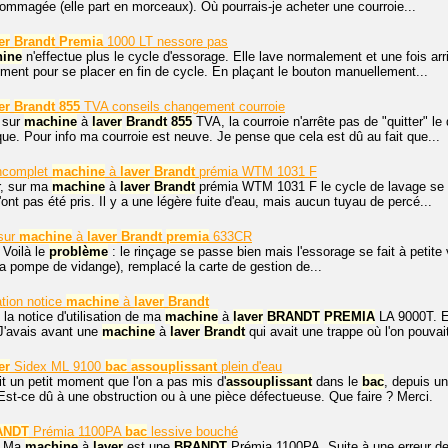
ommagée (elle part en morceaux). Où pourrais-je acheter une courroie...
er
Brandt
Premia
1000 LT nessore pas
ine
n'effectue plus le cycle d'essorage. Elle lave normalement et une fois a
ment pour se placer en fin de cycle. En plaçant le bouton manuellement...
er
Brandt
855
TVA conseils changement courroie
 sur
machine
à
laver
Brandt
855
TVA, la courroie n'arrête pas de "quitter" le
que. Pour info ma courroie est neuve. Je pense que cela est dû au fait que...
incomplet
machine
à
laver
Brandt
prémia WTM 1031 F
r, sur ma
machine
à
laver
Brandt
prémia WTM 1031 F le cycle de lavage se fai
n'ont pas été pris. Il y a une légère fuite d'eau, mais aucun tuyau de percé...
 sur
machine
à
laver
Brandt
premia
633CR
 Voilà le
problème
: le rinçage se passe bien mais l'essorage se fait à petite v
 pompe de vidange), remplacé la carte de gestion de...
ation notice
machine
à
laver
Brandt
 la notice d'utilisation de ma
machine
à
laver
BRANDT
PREMIA
LA 9000T. E
J'avais avant une
machine
à
laver
Brandt
qui avait une trappe où l'on pouvait
er
Sidex ML 9100
bac
assouplissant
plein d'eau
it un petit moment que l'on a pas mis d'
assouplissant
dans le
bac
, depuis u
 Est-ce dû à une obstruction ou à une pièce défectueuse. Que faire ? Merci.
ANDT
Prémia 1100PA
bac
lessive bouché
. Ma
machine
à
laver
est une
BRANDT
Prémia 1100PA. Suite à une erreur de 