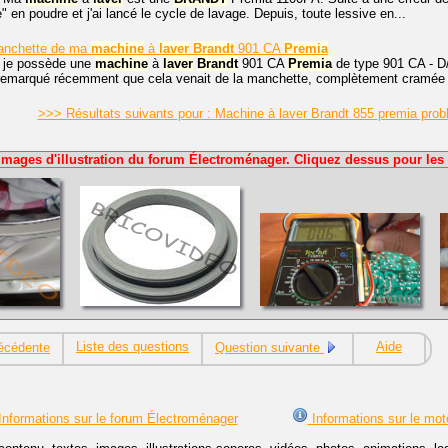
" en poudre et j'ai lancé le cycle de lavage. Depuis, toute lessive en...
anchette de ma
machine
à
laver
Brandt
901 CA
Premia
, je possède une
machine
à
laver
Brandt
901 CA
Premia
de type 901 CA - D/D
i remarqué récemment que cela venait de la manchette, complètement cramée p
>>> Résultats suivants pour : Machine à laver Brandt 855 premia pro
Images d'illustration du forum Électroménager. Cliquez dessus pour les 
Liste des questions
Aide
écédente
Question suivante
nformations sur le forum Électroménager
Informations sur le mot