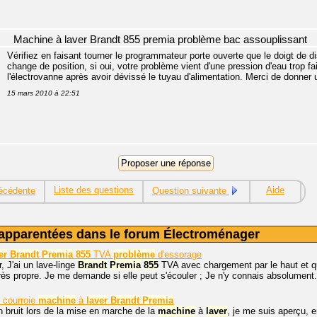
Machine à laver Brandt 855 premia problème bac assouplissant
Vérifiez en faisant tourner le programmateur porte ouverte que le doigt de dis
change de position, si oui, votre problème vient d'une pression d'eau trop fa
l'électrovanne après avoir dévissé le tuyau d'alimentation. Merci de donner
15 mars 2010 à 22:51
Liste des questions
Aide
écédente
Question suivante
apparentées dans le forum Électroménager
er
Brandt
Premia
855
TVA
problème
d'essorage
, J'ai un lave-linge
Brandt
Premia
855
TVA avec chargement par le haut et qui
rès propre. Je me demande si elle peut s'écouler ; Je n'y connais absolument.
 courroie
machine
à
laver
Brandt
Premia
n bruit lors de la mise en marche de la
machine
à
laver
, je me suis aperçu, 