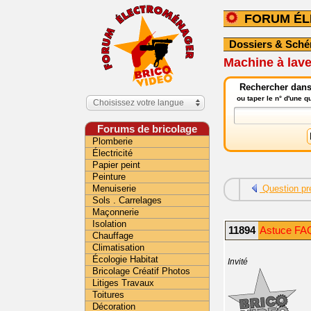
FORUM É
Dossiers & Sch
Machine à lav
Rechercher dans
ou taper le n° d'une 
Choisissez votre langue
Forums de bricolage
Plomberie
Électricité
Papier peint
Peinture
Menuiserie
Question pr
Sols . Carrelages
Maçonnerie
Isolation
11894
Astuce FAQ
Chauffage
Climatisation
Écologie Habitat
Invité
Bricolage Créatif Photos
Litiges Travaux
Toitures
Décoration