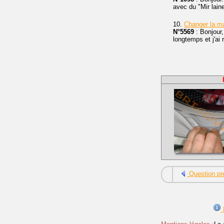
avec du "Mir laine
10.
Changer la m
N°5569
: Bonjour
longtemps et j'a
Question pr
I