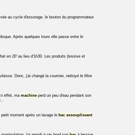
rrivée au cycle d'essorage, le bouton du programmateur
 disque. Après quelques tours elle passe entre le
t en 20' au lieu d'1h30. Les produits (lessive et
itesse. Donc, j'ai changé la courroie, nettoyé le filtre
n effet, ma
machine
perd un peu d'eau pendant son
...
n petit moment après un lavage le
bac
assouplissant
manipulation, j'ai rempli à ras bord son
bac
à lessive