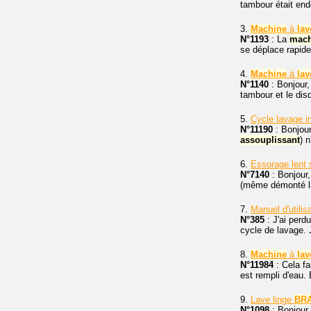
tambour était end
3.
Machine
à
lav
N°1193
: La
mach
se déplace rapide
4.
Machine
à
lav
N°1140
: Bonjour,
tambour et le dis
5.
Cycle lavage 
N°11190
: Bonjou
assouplissant
) 
6.
Essorage lent
N°7140
: Bonjour,
(même démonté la
7.
Manuel d'utilis
N°385
: J'ai perdu
cycle de lavage. 
8.
Machine
à
lav
N°11984
: Cela fa
est rempli d'eau.
9.
Lave linge
BR
N°1098
: Bonjour