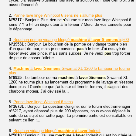
cycle. J'ai essayé plusieurs fois avec la solution du mode d'emploi. J'ai
aussi débranché...
2.
Panne lave linge Whirlpool 6 sens ne
s
'allume plus
N°5217
: Bonjour. Plus rien ne
s
'allume sur mon lave linge Whirlpool 6
sens ? Y a t-il un disjoncteur à l'intérieur ? Merci de vos conseils pour
le dépannage.
3.
Bouchon pompe vidange bloqué
machine
à
laver
Siemens
iq500
N°19531
: Bonjour, Le bouchon de la pompe de vidange tourne bien
d'un quart de tour, mais je ne parviens
pas
à le tirer. J'ai essayé de
forcer avec une pince, mais sans succè
s
. Je ne veux
pas
trop forcer
de peur de casser l'ailette...
4.
Machine
à
laver
Siemens
Siwamat XL 1260 le tambour ne tourne
plus
N°8935
: Le tambour de ma
machine
à
laver
Siemens
Siwamat XL
1260 ne tourne plus au lancement du programme de lavage et n'essore
donc plus. D'aprè
s
ce que j'ai lu sur différents forums, il
s
'agirait des
charbons moteur. J'ai dévissé la...
5.
Panne lave-linge Whirlpool 6 sens
N°16731
: Bonjour, La question d'origine, sur le forum électroménager
n°5217, ayant dépassé plus de 200 réponses, nous avons déplacé la
suite de ce sujet sur cette page. La première partie est consultable en
suivant ce lien :...
6.
Bouchon vidange bloqué
machine
à
laver
Indesit
N°5010
: Bonjour. J'ai une
machine
à
laver
Indesit qui est bouchée je