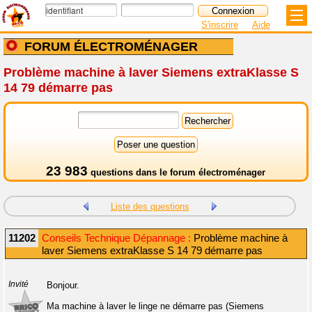
S'inscrire
Aide
FORUM ÉLECTROMÉNAGER
Problème machine à laver Siemens extraKlasse S
14 79 démarre pas
23 983
questions dans le
forum électroménager
Liste des questions
11202
Conseils Technique Dépannage :
Problème machine à
laver Siemens extraKlasse S 14 79 démarre pas
Invité
Bonjour.
Ma machine à laver le linge ne démarre pas (Siemens