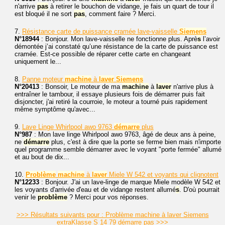
n'arrive
pas
à retirer le bouchon de vidange, je fais un quart de tour il
est bloqué il ne sort
pas
, comment faire ? Merci.
7.
Résistance carte de puissance cramée lave-vaisselle
Siemens
N°18944
: Bonjour. Mon lave-vaisselle ne fonctionne plus. Aprè
s
l’avoir
démontée j’ai constaté qu’une résistance de la carte de puissance est
cramée. Est-ce possible de réparer cette carte en changeant
uniquement le...
8.
Panne moteur
machine
à
laver
Siemens
N°20413
: Bonsoir, Le moteur de ma
machine
à
laver
n'arrive plus à
entraîner le tambour, il essaye plusieurs fois de démarrer puis fait
disjoncter, j'ai retiré la courroie, le moteur a tourné puis rapidement
même symptôme qu'avec...
9.
Lave Linge Whirlpool awo 9763
démarre
plus
N°987
: Mon lave linge Whirlpool awo 9763, âgé de deux ans à peine,
ne
démarre
plus, c'est à dire que la porte se ferme bien mais n'importe
quel programme semble démarrer avec le voyant "porte fermée" allumé
et au bout de dix...
10.
Problème
machine
à
laver
Miele W 542 et voyants qui clignotent
N°12233
: Bonjour. J'ai un lave-linge de marque Miele modèle W 542 et
les voyants d'arrivée d'eau et de vidange restent allumé
s
. D'où pourrait
venir le
problème
? Merci pour vos réponses.
>>> Résultats suivants pour : Problème machine à laver Siemens
extraKlasse S 14 79 démarre pas >>>