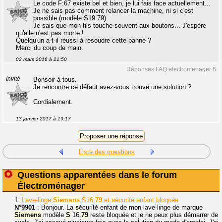
Le code F:67 existe bel et bien, je lui fais face actuellement...
Je ne sais pas comment relancer la machine, ni si c'est
possible (modèle S19.79)
Je sais que mon fils touche souvent aux boutons... J'espère
qu'elle n'est pas morte !
Quelqu'un a-t-il réussi à résoudre cette panne ?
Merci du coup de main.
02 mars 2016 à 21:50
Réponses FAQ electromenager 6
Invité
Bonsoir à tous.
Je rencontre ce défaut avez-vous trouvé une solution ?
Cordialement.
13 janvier 2017 à 19:17
Liste des questions
Questions apparentées dans le forum
Électroménager
1.
Lave-linge
Siemens
S16.
79
et
s
écurité enfant bloquée
N°9901
: Bonjour. La
s
écurité enfant de mon lave-linge de marque
Siemens
modèle
S
16.
79
reste bloquée et je ne peux plus démarrer de