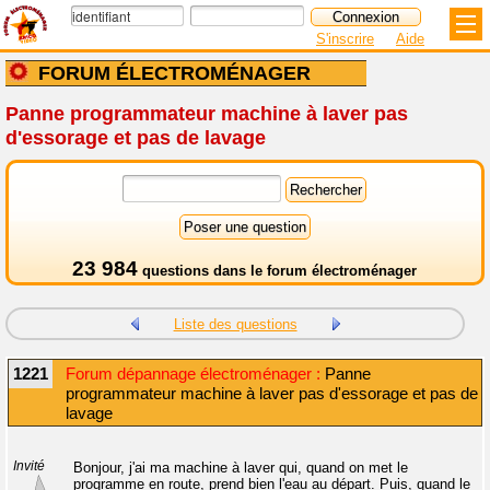
S'inscrire
Aide
FORUM ÉLECTROMÉNAGER
Panne programmateur machine à laver pas
d'essorage et pas de lavage
23 984
questions dans le
forum électroménager
Liste des questions
1221
Forum dépannage électroménager :
Panne
programmateur machine à laver pas d'essorage et pas de
lavage
Invité
Bonjour, j'ai ma machine à laver qui, quand on met le
programme en route, prend bien l'eau au départ. Puis, quand le