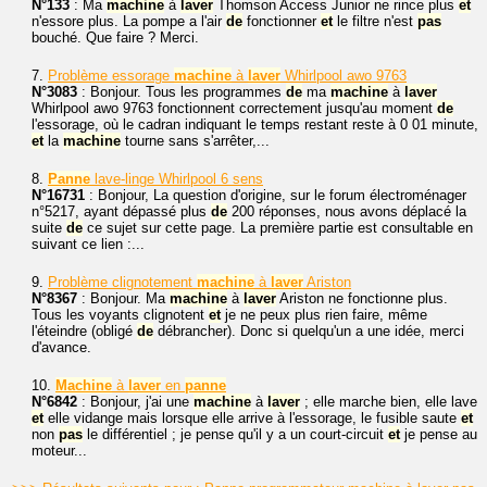
N°133
: Ma
machine
à
laver
Thomson Access Junior ne rince plus
et
n'essore plus. La pompe a l'air
de
fonctionner
et
le filtre n'est
pas
bouché. Que faire ? Merci.
7.
Problème essorage
machine
à
laver
Whirlpool awo 9763
N°3083
: Bonjour. Tous les programmes
de
ma
machine
à
laver
Whirlpool awo 9763 fonctionnent correctement jusqu'au moment
de
l'essorage, où le cadran indiquant le temps restant reste à 0 01 minute,
et
la
machine
tourne sans s'arrêter,...
8.
Panne
lave-linge Whirlpool 6 sens
N°16731
: Bonjour, La question d'origine, sur le forum électroménager
n°5217, ayant dépassé plus
de
200 réponses, nous avons déplacé la
suite
de
ce sujet sur cette page. La première partie est consultable en
suivant ce lien :...
9.
Problème clignotement
machine
à
laver
Ariston
N°8367
: Bonjour. Ma
machine
à
laver
Ariston ne fonctionne plus.
Tous les voyants clignotent
et
je ne peux plus rien faire, même
l'éteindre (obligé
de
débrancher). Donc si quelqu'un a une idée, merci
d'avance.
10.
Machine
à
laver
en
panne
N°6842
: Bonjour, j'ai une
machine
à
laver
; elle marche bien, elle lave
et
elle vidange mais lorsque elle arrive à l'essorage, le fusible saute
et
non
pas
le différentiel ; je pense qu'il y a un court-circuit
et
je pense au
moteur...