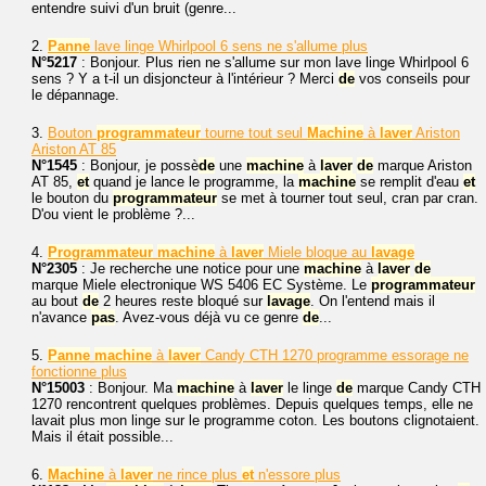
entendre suivi d'un bruit (genre...
2.
Panne
lave linge Whirlpool 6 sens ne s'allume plus
N°5217
: Bonjour. Plus rien ne s'allume sur mon lave linge Whirlpool 6
sens ? Y a t-il un disjoncteur à l'intérieur ? Merci
de
vos conseils pour
le dépannage.
3.
Bouton
programmateur
tourne tout seul
Machine
à
laver
Ariston
Ariston AT 85
N°1545
: Bonjour, je possè
de
une
machine
à
laver
de
marque Ariston
AT 85,
et
quand je lance le programme, la
machine
se remplit d'eau
et
le bouton du
programmateur
se met à tourner tout seul, cran par cran.
D'ou vient le problème ?...
4.
Programmateur
machine
à
laver
Miele bloque au
lavage
N°2305
: Je recherche une notice pour une
machine
à
laver
de
marque Miele electronique WS 5406 EC Système. Le
programmateur
au bout
de
2 heures reste bloqué sur
lavage
. On l'entend mais il
n'avance
pas
. Avez-vous déjà vu ce genre
de
...
5.
Panne
machine
à
laver
Candy CTH 1270 programme essorage ne
fonctionne plus
N°15003
: Bonjour. Ma
machine
à
laver
le linge
de
marque Candy CTH
1270 rencontrent quelques problèmes. Depuis quelques temps, elle ne
lavait plus mon linge sur le programme coton. Les boutons clignotaient.
Mais il était possible...
6.
Machine
à
laver
ne rince plus
et
n'essore plus