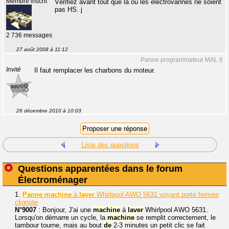
Membre inscrit
Vérifiez avant tout que la ou les électrovannes ne soient
pas HS. j
2 736 messages
27 août 2008 à 11:12
Panne programmateur MAL 6
Invité
Il faut remplacer les charbons du moteur.
26 décembre 2010 à 10:03
Liste des questions
Questions apparentées dans le forum
Électroménager
1.
Panne
machine
à
laver
Whirlpool AWO 5631 voyant porte fermée
clignote
N°9007
: Bonjour, J'ai une
machine
à
laver
Whirlpool AWO 5631.
Lorsqu'on démarre un cycle, la
machine
se remplit correctement, le
tambour tourne, mais au bout
de
2-3 minutes un petit clic se fait