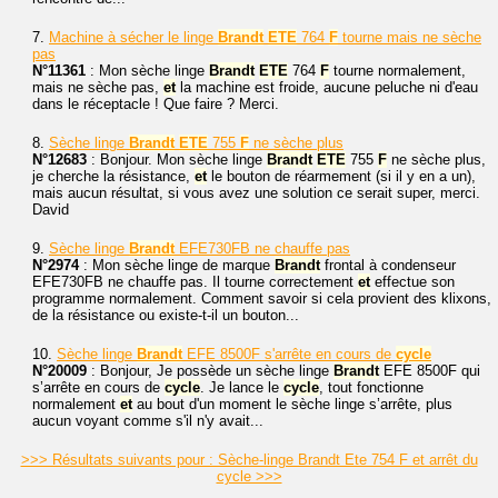
7.
Machine à sécher le linge
Brandt
ETE
764
F
tourne mais ne sèche
pas
N°11361
: Mon sèche linge
Brandt
ETE
764
F
tourne normalement,
mais ne sèche pas,
et
la machine est froide, aucune peluche ni d'eau
dans le réceptacle ! Que faire ? Merci.
8.
Sèche linge
Brandt
ETE
755
F
ne sèche plus
N°12683
: Bonjour. Mon sèche linge
Brandt
ETE
755
F
ne sèche plus,
je cherche la résistance,
et
le bouton de réarmement (si il y en a un),
mais aucun résultat, si vous avez une solution ce serait super, merci.
David
9.
Sèche linge
Brandt
EFE730FB ne chauffe pas
N°2974
: Mon sèche linge de marque
Brandt
frontal à condenseur
EFE730FB ne chauffe pas. Il tourne correctement
et
effectue son
programme normalement. Comment savoir si cela provient des klixons,
de la résistance ou existe-t-il un bouton...
10.
Sèche linge
Brandt
EFE 8500F s'arrête en cours de
cycle
N°20009
: Bonjour, Je possède un sèche linge
Brandt
EFE 8500F qui
s’arrête en cours de
cycle
. Je lance le
cycle
, tout fonctionne
normalement
et
au bout d'un moment le sèche linge s’arrête, plus
aucun voyant comme s'il n'y avait...
>>> Résultats suivants pour : Sèche-linge Brandt Ete 754 F et arrêt du
cycle >>>