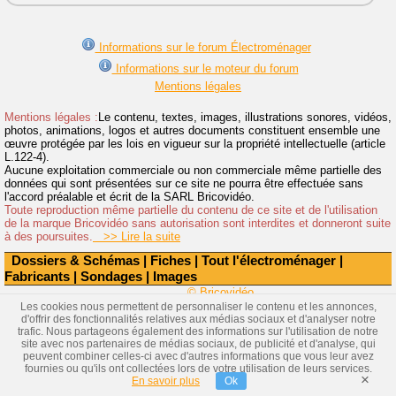
Informations sur le forum Électroménager
Informations sur le moteur du forum
Mentions légales
Mentions légales :
Le contenu, textes, images, illustrations sonores, vidéos,
photos, animations, logos et autres documents constituent ensemble une
œuvre protégée par les lois en vigueur sur la propriété intellectuelle (article
L.122-4).
Aucune exploitation commerciale ou non commerciale même partielle des
données qui sont présentées sur ce site ne pourra être effectuée sans
l'accord préalable et écrit de la SARL Bricovidéo.
Toute reproduction même partielle du contenu de ce site et de l'utilisation
de la marque Bricovidéo sans autorisation sont interdites et donneront suite
à des poursuites.
>> Lire la suite
Dossiers & Schémas
|
Fiches
|
Tout l'électroménager
|
Fabricants
|
Sondages
|
Images
© Bricovidéo
Les cookies nous permettent de personnaliser le contenu et les annonces,
d'offrir des fonctionnalités relatives aux médias sociaux et d'analyser notre
trafic. Nous partageons également des informations sur l'utilisation de notre
site avec nos partenaires de médias sociaux, de publicité et d'analyse, qui
peuvent combiner celles-ci avec d'autres informations que vous leur avez
fournies ou qu'ils ont collectées lors de votre utilisation de leurs services.
×
En savoir plus
Ok