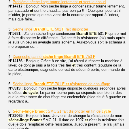
2.
Problème sèche linge tourne lentement
et
sent le chaud
N°14717
: Bonjour, Mon sèche linge à condensateur tourne lentement,
par saccade
et
sent le chaud.... pas bon ça !!!! Quelqu'un pourrait-il
m'aider, je pense que cela vient de la courroie par rapport à l'odeur,
mais que faire...
3.
Sèche linge
Brandt
ETE
501
F
fait disjoncter
N°5681
: J'ai un sèche linge condenseur
Brandt
ETE
501
F
qui se met
à faire disjoncter le différentiel. J'ai testé la résistance (ok) mais après
je suis un peu en aveugle sans schéma. Auriez-vous soit le schéma à
me proposer ou...
4.
Diagnostic panne
sèche-linge
Brandt
ETE
-753-
F
N°14136
: Bonjour, Grâce à ce site, j'ai réussi à réparer la machine à
laver, ce dont je suis à la fois très fier
et
très content (soudure de la
carte électronique, diagnostic correct de sécurité porte, commande de
la pièce,...
5.
Sèche linge
Brandt
ETE
701
F
et
résistance de chauffage
N°6919
: Bonjour, mon sèche linge disjoncte quelques secondes après
le début
du
cycle
. Le panier tourne puis ça disjoncte semble-t-il dès
que la résistance de chauffage est enclenchée (bloc situé à gauche en
regardant à...
6.
Sèche-linge
Brandt
SMC 21 fait disjoncter en fin de
cycle
N°23065
: Bonjour à tous. Je viens de changer la résistance de mon
sèche-linge
Brandt
SMC 21. Il date de 1997
et
c'est la troisième fois
que je dois remplacer cette résistance. Jusqu'à présent, je n'ai jamais
rencontré de...