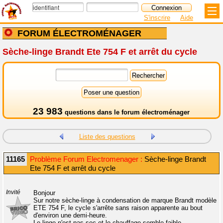
S'inscrire
Aide
FORUM ÉLECTROMÉNAGER
Sèche-linge Brandt Ete 754 F et arrêt du cycle
23 983
questions dans le
forum électroménager
Liste des questions
11165
Problème Forum Electromenager :
Sèche-linge Brandt
Ete 754 F et arrêt du cycle
Invité
Bonjour
Sur notre sèche-linge à condensation de marque Brandt modèle
ETE 754 F, le cycle s'arrête sans raison apparente au bout
d'environ une demi-heure.
Le linge n'est pas sec et le chauffage semble faible.