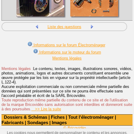
Liste des questions
Informations sur le forum Électroménager
Informations sur le moteur du forum
Mentions légales
Mentions légales :
Le contenu, textes, images, illustrations sonores, vidéos,
photos, animations, logos et autres documents constituent ensemble une
œuvre protégée par les lois en vigueur sur la propriété intellectuelle (article
L.122-4).
Aucune exploitation commerciale ou non commerciale même partielle des
données qui sont présentées sur ce site ne pourra être effectuée sans
l'accord préalable et écrit de la SARL Bricovidéo.
Toute reproduction même partielle du contenu de ce site et de l'utilisation
de la marque Bricovidéo sans autorisation sont interdites et donneront suite
à des poursuites.
>> Lire la suite
Dossiers & Schémas
|
Fiches
|
Tout l'électroménager
|
Fabricants
|
Sondages
|
Images
© Bricovidéo
Les cookies nous permettent de personnaliser le contenu et les annonces,