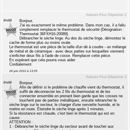
Astuces Pour Dépanner 2
Invité
Bonjour,
J'ai eu exactement le même problème. Dans mon cas, il a fallu
simplement remplacer le thermostat de sécurité (Désignation :
Thermostat 36FXH16-20089).
Débrancher le sèche linge. Au dos du sèche linge, démontez le
cache de forme plus ou moins ovale.
Le thermostat est une pièce de la taille d'un dé à coudre - un mélange
de métal et de céramique - avec deux pattes sur lesquelles viennent
s'enficher deux fils à l'aide de cosse. Remplacer cette pièce.
En espérant que cela pourra vous aider.
Cordialement.
26 juin 2010 à 13:55
Astuces Pour Dépanner 3
Invité
Bonjour,
Afin de définir si le problème de chauffe vient du thermostat, il
suffit de déconnecter les 2 fils du thermostat et de les
connecter ensemble en prenant bien garde que les cosses ne
touchent pas de parties métalliques, ensuite rebrancher le
sèche linge sur le secteur, le charger d'une serviette humide, et le
mettre en route. Éteindre le sèche linge après 1 minutes.
Si la résistance est chaude, c'est bien le thermostat qui est en
cause.
ATTENTION :
1 - Débrancher le sèche linge du secteur avant de toucher aux