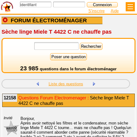
S'inscrire
Aide
FORUM ÉLECTROMÉNAGER
Sèche linge Miele T 4422 C ne chauffe pas
23 985
questions dans le
forum électroménager
Liste des questions
12158
Questions Forum Electromenager :
Sèche linge Miele T
4422 C ne chauffe pas
Invité
Bonjour,
Après avoir nettoyé les filtres et le condensateur, mon sèche
linge Miele T 4422 C tourne... mais ne chauffe pas ! Quelqu'un
saurait-il comment aborder cette panne (sécurité réarmable ?
fusible ? où ? comment ? etc.) avant de solliciter le SAV ?