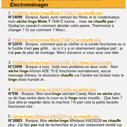
Électroménager
1.
Problème
sèche
linge
Miele
T
7644
C
ne
chauffe
pas
N°14099
: Bonjour, Après avoir nettoyé les filtres et le condensateur,
mon
sèche
linge
Miele
T
7644
C
tourne... mais
ne
chauffe
pas
!
Quelqu'un saurait-il comment aborder cette panne. Thermostat à
changer ? Si oui comment ? Merci...
2.
Problème
sèche
linge
Miele
T
440
C
ne
chauffe
plus
N°12070
: Bonjour, comment puis-je vérifier si la sonde fonctionne ou si
le fusible n'est
pas
grillé... ou si il y a un réarmement quelque part : je
n'ai
pas
de plan de montage. Merci d'avance si vous avez une idée.
3.
Problème
sèche
linge
Ariston ADE 70
C
linge
reste humide
N°13999
: Bonjour à tous, Voilà mon problème en deux mots : Mon
sèche
linge
Ariston ADE 70
C
fonctionne normalement, aucun
message d'erreur, la résistance
chauffe
car l’arrière est brulant mais le
linge
reste humide et...
4.
Problème lave
linge
séchant Candy
ne
sèche
plus
N°936
: Bonjour, Mon lave-
linge
séchant Candy Alisé
ne
sèche
plus,
ou de l'eau rentre dans la cuve ou le
linge
reste mouillé... Que faire ?
Que dois-je regarder dans la machine ? A part cela la partie lavante
fonctionne très...
5.
Sèche
-
linge
Whirlpool AWZ8229 qui
ne
chauffe
plus
N°18883
: Bonjour, Mon
sèche
-
linge
Whirlpool AWZ8229
ne
chauffe
plus. J'ai fais
pas
mal de recherches et je suis notamment tombé sur