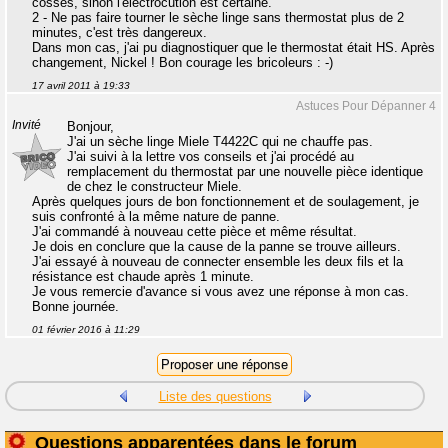
cosses, sinon l'électrocution est certaine.
2 - Ne pas faire tourner le sèche linge sans thermostat plus de 2
minutes, c'est très dangereux.
Dans mon cas, j'ai pu diagnostiquer que le thermostat était HS. Après
changement, Nickel ! Bon courage les bricoleurs : -)
17 avril 2011 à 19:33
Astuces Pour Dépanner 4
Invité
Bonjour,
J'ai un sèche linge Miele T4422C qui ne chauffe pas.
J'ai suivi à la lettre vos conseils et j'ai procédé au
remplacement du thermostat par une nouvelle pièce identique
de chez le constructeur Miele.
Après quelques jours de bon fonctionnement et de soulagement, je
suis confronté à la même nature de panne.
J'ai commandé à nouveau cette pièce et même résultat.
Je dois en conclure que la cause de la panne se trouve ailleurs.
J'ai essayé à nouveau de connecter ensemble les deux fils et la
résistance est chaude après 1 minute.
Je vous remercie d'avance si vous avez une réponse à mon cas.
Bonne journée.
01 février 2016 à 11:29
Liste des questions
Questions apparentées dans le forum