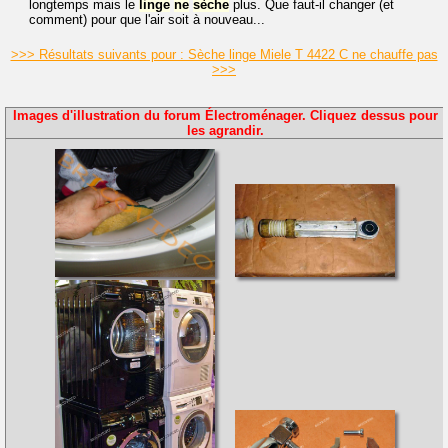
longtemps mais le
linge
ne
sèche
plus. Que faut-il changer (et
comment) pour que l'air soit à nouveau...
>>> Résultats suivants pour : Sèche linge Miele T 4422 C ne chauffe pas
>>>
Images d'illustration du forum Électroménager. Cliquez dessus pour
les agrandir.