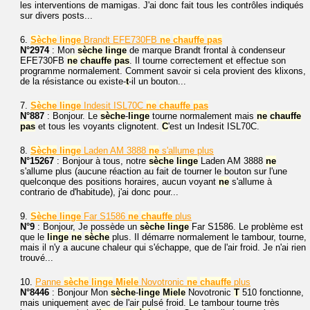
les interventions de mamigas. J'ai donc fait tous les contrôles indiqués
sur divers posts...
6.
Sèche
linge
Brandt EFE730FB
ne
chauffe
pas
N°2974
: Mon
sèche
linge
de marque Brandt frontal à condenseur
EFE730FB
ne
chauffe
pas
. Il tourne correctement et effectue son
programme normalement. Comment savoir si cela provient des klixons,
de la résistance ou existe-
t
-il un bouton...
7.
Sèche
linge
Indesit ISL70C
ne
chauffe
pas
N°887
: Bonjour. Le
sèche
-
linge
tourne normalement mais
ne
chauffe
pas
et tous les voyants clignotent.
C
'est un Indesit ISL70C.
8.
Sèche
linge
Laden AM 3888
ne
s'allume plus
N°15267
: Bonjour à tous, notre
sèche
linge
Laden AM 3888
ne
s'allume plus (aucune réaction au fait de tourner le bouton sur l'une
quelconque des positions horaires, aucun voyant
ne
s'allume à
contrario de d'habitude), j'ai donc pour...
9.
Sèche
linge
Far S1586
ne
chauffe
plus
N°9
: Bonjour, Je possède un
sèche
linge
Far S1586. Le problème est
que le
linge
ne
sèche
plus. Il démarre normalement le tambour, tourne,
mais il n'y a aucune chaleur qui s'échappe, que de l'air froid. Je n'ai rien
trouvé...
10.
Panne
sèche
linge
Miele
Novotronic
ne
chauffe
plus
N°8446
: Bonjour Mon
sèche
-
linge
Miele
Novotronic
T
510 fonctionne,
mais uniquement avec de l'air pulsé froid. Le tambour tourne très