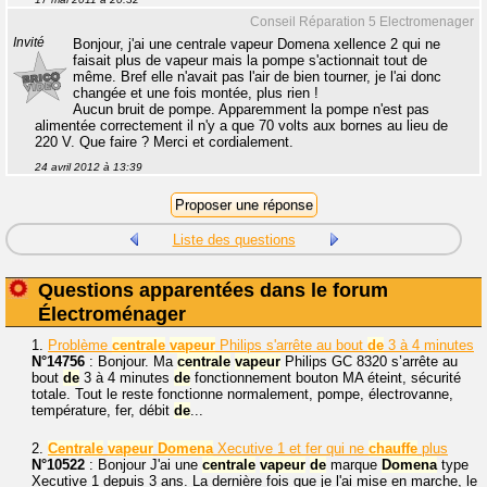
Conseil Réparation 5 Electromenager
Invité
Bonjour, j'ai une centrale vapeur Domena xellence 2 qui ne
faisait plus de vapeur mais la pompe s'actionnait tout de
même. Bref elle n'avait pas l'air de bien tourner, je l'ai donc
changée et une fois montée, plus rien !
Aucun bruit de pompe. Apparemment la pompe n'est pas
alimentée correctement il n'y a que 70 volts aux bornes au lieu de
220 V. Que faire ? Merci et cordialement.
24 avril 2012 à 13:39
Liste des questions
Questions apparentées dans le forum
Électroménager
1.
Problème
centrale
vapeur
Philips s'arrête au bout
de
3 à 4 minutes
N°14756
: Bonjour. Ma
centrale
vapeur
Philips GC 8320 s’arrête au
bout
de
3 à 4 minutes
de
fonctionnement bouton MA éteint, sécurité
totale. Tout le reste fonctionne normalement, pompe, électrovanne,
température, fer, débit
de
...
2.
Centrale
vapeur
Domena
Xecutive 1 et fer qui ne
chauffe
plus
N°10522
: Bonjour J'ai une
centrale
vapeur
de
marque
Domena
type
Xecutive 1 depuis 3 ans. La dernière fois que je l'ai mise en marche, le