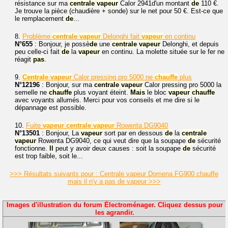
résistance sur ma
centrale
vapeur
Calor 2941d'un montant
de
110 €.
Je trouve la pièce (chaudière + sonde) sur le net pour 50 €. Est-ce que
le remplacement
de
...
8.
Problème
centrale
vapeur
Delonghi fait
vapeur
en continu
N°655
: Bonjour, je possè
de
une
centrale
vapeur
Delonghi, et depuis
peu celle-ci fait
de
la
vapeur
en continu. La molette située sur le fer ne
réagit
pas
.
9.
Centrale
vapeur
Calor pressing pro 5000 ne
chauffe
plus
N°12196
: Bonjour, sur ma
centrale
vapeur
Calor pressing pro 5000 la
semelle ne
chauffe
plus voyant éteint.
Mais
le bloc
vapeur
chauffe
avec voyants allumés. Merci pour vos conseils et me dire si le
dépannage est possible.
10.
Fuite
vapeur
centrale
vapeur
Rowenta DG9040
N°13501
: Bonjour, La
vapeur
sort par en dessous
de
la
centrale
vapeur
Rowenta DG9040, ce qui veut dire que la soupape
de
sécurité
fonctionne.
Il
peut y avoir deux causes : soit la soupape
de
sécurité
est trop faible, soit le...
>>> Résultats suivants pour : Centrale vapeur Domena FG900 chauffe
mais il n'y a pas de vapeur >>>
Images d'illustration du forum Électroménager. Cliquez dessus pour
les agrandir.