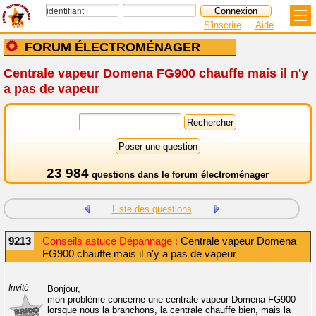
S'inscrire
Aide
FORUM ÉLECTROMÉNAGER
Centrale vapeur Domena FG900 chauffe mais il n'y
a pas de vapeur
23 984
questions dans le
forum électroménager
Liste des questions
9213
Conseils astuce Dépannage :
Centrale vapeur Domena
FG900 chauffe mais il n'y a pas de vapeur
Invité
Bonjour,
mon problème concerne une centrale vapeur Domena FG900
lorsque nous la branchons, la centrale chauffe bien, mais la