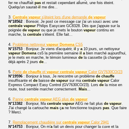
fer ne chauffait
pas
et restait cependant allumé, une fois éteint.
Quelqu'un saurait-
il
me dire...
3.
Centrale
vapeur
s'éteint lors d'une demande
de
vapeur
N°18562
: Bonsoir, Je post ce message car j'ai un souci avec une
centrale
vapeur
Philips Easycare GC8328. Dès que j'appuie sur la
poignée
de
vapeur
ou que je mets le bouton
vapeur
continu en
marche, la
centrale
s'éteint. Elle fait...
4.
Problème nettoyeur
vapeur
Domena
CS5
N°15753
: Bonjour. Je viens d'acquérir,
il
y
a
10 jours, un nettoyeur
vapeur
Domena
cs5 la première semaine
il
a
bien marché aujourd'hui,
je le mets en marche, le témoin lumineux
de
la cassette (à changer
déjà après 2 jours
de
...
5.
Perte
de
chauffe
et
vapeur
centrale
vapeur
Calor GV7630CO/23
N°19596
: Bonjour à tous, Je rencontre un problème
de
chauffe
insuffisante et
de
baisse
de
vapeur
sur ma
centrale
vapeur
Calor
Express Compact Easy Control (GV7630CO/23). Lors
de
la mise en
route, tout semble marcher correctement.
Mais
...
6.
Panne
centrale
vapeur
AEG plus
de
vapeur
N°13382
: Bonjour, Ma
centrale
vapeur
AEG ne fait plus
de
vapeur
.
J'ai changé la cartouche
mais
ç
a
ne fonctionne toujours
pas
. Que faire
? Merci.
7.
Remplacement chaudière sur
centrale
vapeur
Calor 2941
N°14753
: Bonjour, On m'
a
fait un devis pour changer la cuve et la