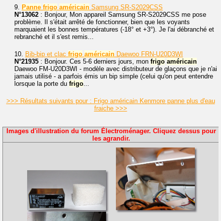
9.
Panne
frigo
américain
Samsung SR-S2029CSS
N°13062
: Bonjour, Mon appareil Samsung SR-S2029CSS me pose
problème. Il s'était arrêté de fonctionner, bien que les voyants
marquaient les bonnes températures (-18° et +3°). Je l'ai débranché et
rebranché et il s'est remis...
10.
Bib-bip et clac
frigo
américain
Daewoo FRN-U20D3WI
N°21935
: Bonjour. Ces 5-6 derniers jours, mon
frigo
américain
Daewoo FM-U20D3WI - modèle avec distributeur de glaçons que je n'ai
jamais utilisé - a parfois émis un bip simple (celui qu'on peut entendre
lorsque la porte du
frigo
...
>>> Résultats suivants pour : Frigo américain Kenmore panne plus d'eau
fraiche >>>
Images d'illustration du forum Électroménager. Cliquez dessus pour
les agrandir.