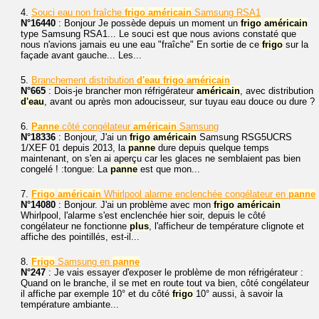
4.
Souci eau non fraîche
frigo
américain
Samsung RSA1
N°16440
: Bonjour Je possède depuis un moment un
frigo
américain
type Samsung RSA1... Le souci est que nous avions constaté que
nous n'avions jamais eu une eau "fraîche" En sortie de ce
frigo
sur la
façade avant gauche... Les...
5.
Branchement distribution
d'eau
frigo
américain
N°665
: Dois-je brancher mon réfrigérateur
américain
, avec distribution
d'eau
, avant ou après mon adoucisseur, sur tuyau eau douce ou dure ?
6.
Panne
côté congélateur
américain
Samsung
N°18336
: Bonjour, J'ai un
frigo
américain
Samsung RSG5UCRS
1/XEF 01 depuis 2013, la
panne
dure depuis quelque temps
maintenant, on s'en ai aperçu car les glaces ne semblaient pas bien
congelé ! :tongue: La
panne
est que mon...
7.
Frigo
américain
Whirlpool alarme enclenchée congélateur en
panne
N°14080
: Bonjour. J'ai un problème avec mon
frigo
américain
Whirlpool, l'alarme s'est enclenchée hier soir, depuis le côté
congélateur ne fonctionne
plus
, l'afficheur de température clignote et
affiche des pointillés, est-il...
8.
Frigo
Samsung en
panne
N°247
: Je vais essayer d'exposer le problème de mon réfrigérateur :
Quand on le branche, il se met en route tout va bien, côté congélateur
il affiche par exemple 10° et du côté
frigo
10° aussi, à savoir la
température ambiante...