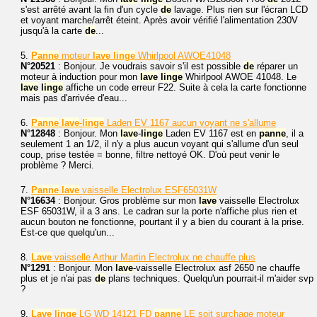
s'est arrêté avant la fin d'un cycle
de
lavage. Plus rien sur l'écran LCD
et voyant marche/arrêt éteint. Après avoir vérifié l'alimentation 230V
jusqu'à la carte
de
...
5.
Panne
moteur
lave
linge
Whirlpool AWOE41048
N°20521
: Bonjour. Je voudrais savoir s'il est possible
de
réparer un
moteur à induction pour mon
lave
linge
Whirlpool AWOE 41048. Le
lave
linge
affiche un code erreur F22. Suite à cela la carte fonctionne
mais pas d'arrivée d'eau...
6.
Panne
lave
-
linge
Laden EV 1167 aucun voyant ne s'allume
N°12848
: Bonjour. Mon
lave
-
linge
Laden EV 1167 est en
panne
, il a
seulement 1 an 1/2, il n'y a plus aucun voyant qui s'allume d'un seul
coup, prise testée = bonne, filtre nettoyé OK. D'où peut venir le
problème ? Merci.
7.
Panne
lave
vaisselle Electrolux ESF65031W
N°16634
: Bonjour. Gros problème sur mon
lave
vaisselle Electrolux
ESF 65031W, il a 3 ans. Le cadran sur la porte n'affiche plus rien et
aucun bouton ne fonctionne, pourtant il y a bien du courant à la prise.
Est-ce que quelqu'un...
8.
Lave
vaisselle Arthur Martin Electrolux ne chauffe plus
N°1291
: Bonjour. Mon
lave
-vaisselle Electrolux asf 2650 ne chauffe
plus et je n'ai pas
de
plans techniques. Quelqu'un pourrait-il m'aider svp
?
9.
Lave
linge
LG WD 14121 FD
panne
LE soit surchage moteur