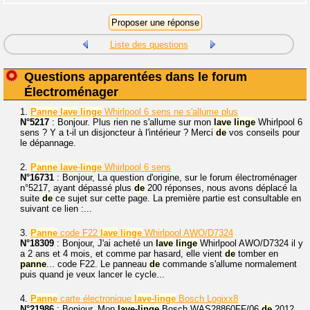
Liste des questions
Questions apparentées dans le forum
Électroménager
1.
Panne
lave
linge
Whirlpool 6 sens ne s'allume plus
N°5217
: Bonjour. Plus rien ne s'allume sur mon
lave
linge
Whirlpool 6
sens ? Y a t-il un disjoncteur à l'intérieur ? Merci
de
vos conseils pour
le dépannage.
2.
Panne
lave
-
linge
Whirlpool 6 sens
N°16731
: Bonjour, La question d'origine, sur le forum électroménager
n°5217, ayant dépassé plus
de
200 réponses, nous avons déplacé la
suite
de
ce sujet sur cette page. La première partie est consultable en
suivant ce lien :...
3.
Panne
code F22
lave
linge
Whirlpool AWO/D7324
N°18309
: Bonjour, J'ai acheté un
lave
linge
Whirlpool AWO/D7324 il y
a 2 ans et 4 mois, et comme par hasard, elle vient
de
tomber en
panne
... code F22. Le panneau
de
commande s'allume normalement
puis quand je veux lancer le cycle...
4.
Panne
carte électronique
lave
-
linge
Bosch Logixx8
N°21986
: Bonjour. Mon
lave
-
linge
Bosch WAS28860FF/06
de
2012