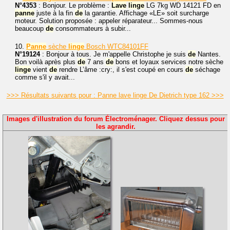
N°4353
: Bonjour. Le problème :
Lave
linge
LG 7kg WD 14121 FD en
panne
juste à la fin
de
la garantie. Affichage «LE» soit surcharge
moteur. Solution proposée : appeler réparateur... Sommes-nous
beaucoup
de
consommateurs à subir...
10.
Panne
sèche
linge
Bosch WTC84101FF
N°19124
: Bonjour à tous. Je m'appelle Christophe je suis
de
Nantes.
Bon voilà après plus
de
7 ans
de
bons et loyaux services notre sèche
linge
vient
de
rendre L’âme :cry:, il s'est coupé en cours
de
séchage
comme s'il y avait...
>>> Résultats suivants pour : Panne lave linge De Dietrich type 162 >>>
Images d'illustration du forum Électroménager. Cliquez dessus pour
les agrandir.