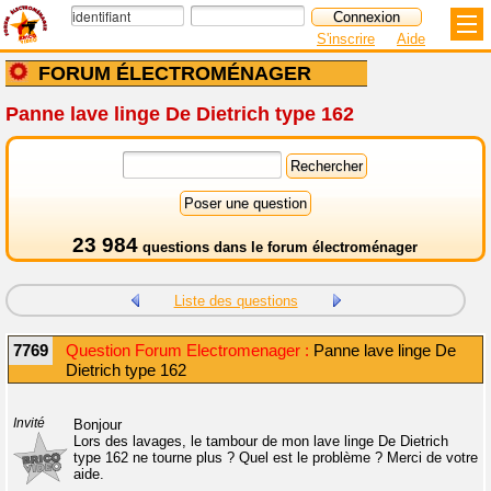
S'inscrire
Aide
FORUM ÉLECTROMÉNAGER
Panne lave linge De Dietrich type 162
23 984
questions dans le
forum électroménager
Liste des questions
7769
Question Forum Electromenager :
Panne lave linge De
Dietrich type 162
Invité
Bonjour
Lors des lavages, le tambour de mon lave linge De Dietrich
type 162 ne tourne plus ? Quel est le problème ? Merci de votre
aide.