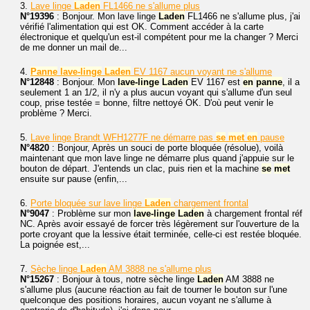
3.
Lave linge
Laden
FL1466 ne s'allume plus
N°19396
: Bonjour. Mon lave linge
Laden
FL1466 ne s'allume plus, j'ai
vérifié l'alimentation qui est OK. Comment accéder à la carte
électronique et quelqu'un est-il compétent pour me la changer ? Merci
de me donner un mail de...
4.
Panne
lave-linge
Laden
EV 1167 aucun voyant ne s'allume
N°12848
: Bonjour. Mon
lave-linge
Laden
EV 1167 est
en
panne
, il a
seulement 1 an 1/2, il n'y a plus aucun voyant qui s'allume d'un seul
coup, prise testée = bonne, filtre nettoyé OK. D'où peut venir le
problème ? Merci.
5.
Lave linge Brandt WFH1277F ne démarre pas
se
met
en
pause
N°4820
: Bonjour, Après un souci de porte bloquée (résolue), voilà
maintenant que mon lave linge ne démarre plus quand j'appuie sur le
bouton de départ. J'entends un clac, puis rien et la machine
se
met
ensuite sur pause (enfin,...
6.
Porte bloquée sur lave linge
Laden
chargement frontal
N°9047
: Problème sur mon
lave-linge
Laden
à chargement frontal réf
NC. Après avoir essayé de forcer très légèrement sur l'ouverture de la
porte croyant que la lessive était terminée, celle-ci est restée bloquée.
La poignée est,...
7.
Sèche linge
Laden
AM 3888 ne s'allume plus
N°15267
: Bonjour à tous, notre sèche linge
Laden
AM 3888 ne
s'allume plus (aucune réaction au fait de tourner le bouton sur l'une
quelconque des positions horaires, aucun voyant ne s'allume à