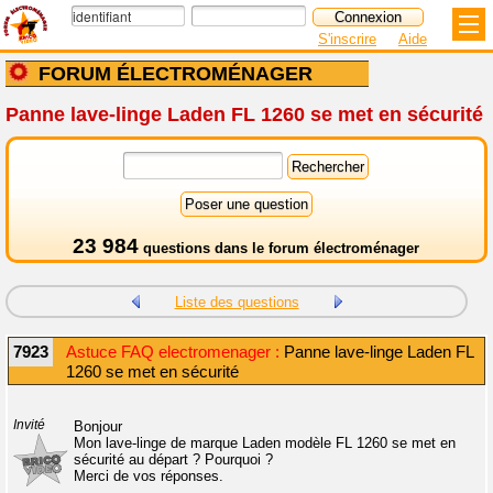
S'inscrire
Aide
FORUM ÉLECTROMÉNAGER
Panne lave-linge Laden FL 1260 se met en sécurité
23 984
questions dans le
forum électroménager
Liste des questions
7923
Astuce FAQ electromenager :
Panne lave-linge Laden FL
1260 se met en sécurité
Invité
Bonjour
Mon lave-linge de marque Laden modèle FL 1260 se met en
sécurité au départ ? Pourquoi ?
Merci de vos réponses.