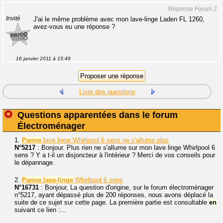
Réponse Forum 2
Invité
J'ai le même problème avec mon lave-linge Laden FL 1260,
avez-vous eu une réponse ?
16 janvier 2011 à 15:49
Liste des questions
Questions apparentées dans le forum
Électroménager
1.
Panne
lave linge Whirlpool 6 sens ne s'allume plus
N°5217
: Bonjour. Plus rien ne s'allume sur mon lave linge Whirlpool 6
sens ? Y a t-il un disjoncteur à l'intérieur ? Merci de vos conseils pour
le dépannage.
2.
Panne
lave-linge
Whirlpool 6 sens
N°16731
: Bonjour, La question d'origine, sur le forum électroménager
n°5217, ayant dépassé plus de 200 réponses, nous avons déplacé la
suite de ce sujet sur cette page. La première partie est consultable
en
suivant ce lien :...