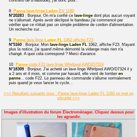
contrario de d'habitude), j'ai donc pour...
8.
Panne
lave-linge
Laden
EV 1180
N°20283
: Bonjour, On m'a confié ce
lave-linge
dont plus aucun voyant
ne s'allumait. Après avoir déclipsé le bandeau j'ai commencé par
vérifier que ce n'était pas un simple problème de cordon d'alimentation.
Un recherche sur...
9.
Panne
lave linge
Laden
FL
1062 affiche F23
N°5160
: Bonjour. Mon
lave-linge
Laden
FL
1062, affiche F23. N'ayant
plus la notice, j'ai quand même démonté la vidange mais rien n'a
changé. A quoi cela correspond ? Merci d'avance.
10.
Panne
code F22 lave linge Whirlpool AWO/D7324
N°18309
: Bonjour, J'ai acheté un lave linge Whirlpool AWO/D7324 il y
a 2 ans et 4 mois, et comme par hasard, elle vient de tomber
en
panne
... code F22. Le panneau de commande s'allume normalement
puis quand je veux lancer le cycle...
>>> Résultats suivants pour : Panne lave-linge Laden FL 1260 se met en
sécurité >>>
Images d'illustration du forum Électroménager. Cliquez dessus pour
les agrandir.