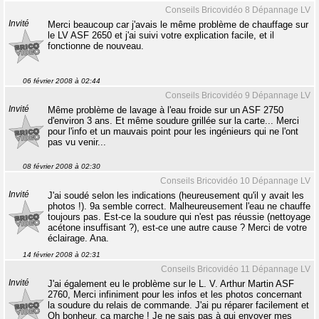
Conseils Bricovidéo 8 Dépannage LV
Invité
Merci beaucoup car j'avais le même problème de chauffage sur
le LV ASF 2650 et j'ai suivi votre explication facile, et il
fonctionne de nouveau.
06 février 2008 à 02:44
Conseils Bricovidéo 9 Dépannage LV
Invité
Même problème de lavage à l'eau froide sur un ASF 2750
d'environ 3 ans. Et même soudure grillée sur la carte... Merci
pour l'info et un mauvais point pour les ingénieurs qui ne l'ont
pas vu venir...
08 février 2008 à 02:30
Conseils Bricovidéo 10 Dépannage LV
Invité
J'ai soudé selon les indications (heureusement qu'il y avait les
photos !). 9a semble correct. Malheureusement l'eau ne chauffe
toujours pas. Est-ce la soudure qui n'est pas réussie (nettoyage
acétone insuffisant ?), est-ce une autre cause ? Merci de votre
éclairage. Ana.
14 février 2008 à 02:31
Conseils Bricovidéo 11 Dépannage LV
Invité
J'ai également eu le problème sur le L. V. Arthur Martin ASF
2760, Merci infiniment pour les infos et les photos concernant
la soudure du relais de commande. J'ai pu réparer facilement et
Oh bonheur, ça marche ! Je ne sais pas à qui envoyer mes