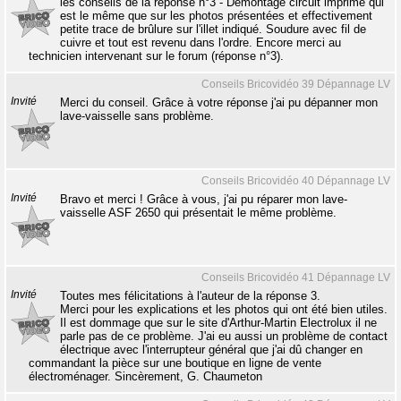
les conseils de la réponse n°3 - Démontage circuit imprimé qui
est le même que sur les photos présentées et effectivement
petite trace de brûlure sur l'illet indiqué. Soudure avec fil de
cuivre et tout est revenu dans l'ordre. Encore merci au
technicien intervenant sur le forum (réponse n°3).
Conseils Bricovidéo 39 Dépannage LV
Invité
Merci du conseil. Grâce à votre réponse j'ai pu dépanner mon
lave-vaisselle sans problème.
Conseils Bricovidéo 40 Dépannage LV
Invité
Bravo et merci ! Grâce à vous, j'ai pu réparer mon lave-
vaisselle ASF 2650 qui présentait le même problème.
Conseils Bricovidéo 41 Dépannage LV
Invité
Toutes mes félicitations à l'auteur de la réponse 3.
Merci pour les explications et les photos qui ont été bien utiles.
Il est dommage que sur le site d'Arthur-Martin Electrolux il ne
parle pas de ce problème. J'ai eu aussi un problème de contact
électrique avec l'interrupteur général que j'ai dû changer en
commandant la pièce sur une boutique en ligne de vente
électroménager. Sincèrement, G. Chaumeton