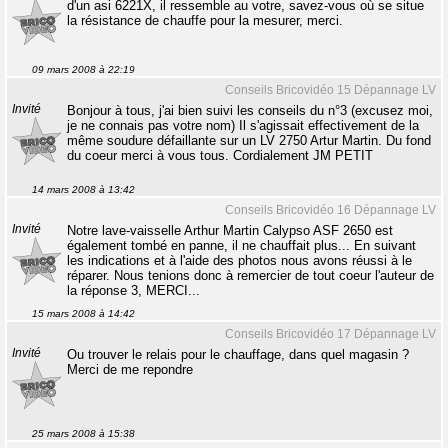
d'un asi 6221X, il ressemble au votre, savez-vous où se situe
la résistance de chauffe pour la mesurer, merci.
09 mars 2008 à 22:19
Conseils Bricovidéo 15 Dépannage LV
Invité
Bonjour à tous, j'ai bien suivi les conseils du n°3 (excusez moi,
je ne connais pas votre nom) Il s'agissait effectivement de la
même soudure défaillante sur un LV 2750 Artur Martin. Du fond
du coeur merci à vous tous. Cordialement JM PETIT
14 mars 2008 à 13:42
Conseils Bricovidéo 16 Dépannage LV
Invité
Notre lave-vaisselle Arthur Martin Calypso ASF 2650 est
également tombé en panne, il ne chauffait plus... En suivant
les indications et à l'aide des photos nous avons réussi à le
réparer. Nous tenions donc à remercier de tout coeur l'auteur de
la réponse 3, MERCI...
15 mars 2008 à 14:42
Conseils Bricovidéo 17 Dépannage LV
Invité
Ou trouver le relais pour le chauffage, dans quel magasin ?
Merci de me repondre
25 mars 2008 à 15:38