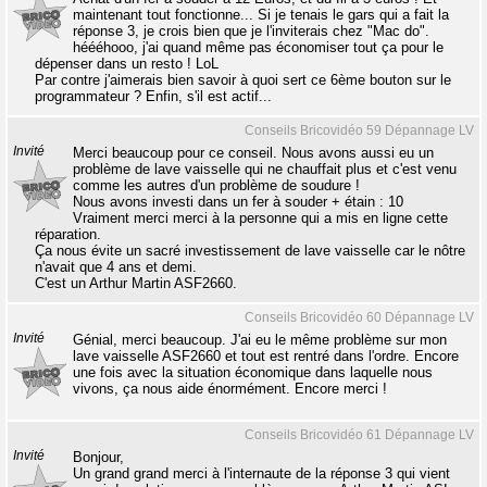
maintenant tout fonctionne... Si je tenais le gars qui a fait la
réponse 3, je crois bien que je l'inviterais chez "Mac do".
héééhooo, j'ai quand même pas économiser tout ça pour le
dépenser dans un resto ! LoL
Par contre j'aimerais bien savoir à quoi sert ce 6ème bouton sur le
programmateur ? Enfin, s'il est actif...
Conseils Bricovidéo 59 Dépannage LV
Invité
Merci beaucoup pour ce conseil. Nous avons aussi eu un
problème de lave vaisselle qui ne chauffait plus et c'est venu
comme les autres d'un problème de soudure !
Nous avons investi dans un fer à souder + étain : 10
Vraiment merci merci à la personne qui a mis en ligne cette
réparation.
Ça nous évite un sacré investissement de lave vaisselle car le nôtre
n'avait que 4 ans et demi.
C'est un Arthur Martin ASF2660.
Conseils Bricovidéo 60 Dépannage LV
Invité
Génial, merci beaucoup. J'ai eu le même problème sur mon
lave vaisselle ASF2660 et tout est rentré dans l'ordre. Encore
une fois avec la situation économique dans laquelle nous
vivons, ça nous aide énormément. Encore merci !
Conseils Bricovidéo 61 Dépannage LV
Invité
Bonjour,
Un grand grand merci à l'internaute de la réponse 3 qui vient