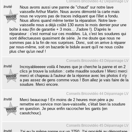
Conseils Bricovidéo 42 Dépannage LV
Invité
Nous avons aussi une panne de "chaud" sur notre lave
vaisselle Arthur Martin. Nous avons démonté la carte mais
nous ne voyons pas de traces indiquant que l'illet a fondu.
Nous allons quand même tenter la réparation. Notre lave-
vaisselle nous a déjà coûté 130 euros le mois dernier pour une
boîte à eau (fin de garantie + 3 mois... J'adore !). D'après le
réparateur : c'est normal sur ces modèles. Là, c'est les soudures qui
sont défectueuses quasiment de série. Je me doute que nous ne
sommes pas à la fin de nos surprises. Donc, soit on arrive à réparer
par nous-même, soit on bazarde le bidule avant qu'il ne nous coûte
plus cher qu'un neuf !
Conseils Bricovidéo 43 Dépannage LV
Invité
Incroyableeeee voilà 4 heures que je cherche la panne et en 2
clics je trouve la solution : cette maudite soudure ! Merci merci
merci et chapeau à l'auteur de la réponse avec les photos il n'y
a pas assez de gens comme vous ! Bon allez je vais faire de la
soudure. Merci encore.
Conseils Bricovidéo 44 Dépannage LV
Invité
Merci beaucoup ! En moins de 2 heures mon père a pu
remettre en service mon lave-vaisselle, c'était bien la soudure
en question. Je peux enfin raccrocher les gants (en
caoutchouc).
Conseils Bricovidéo 45 Dépannage LV
Invité
J'ai eu la même panne sur un 2750. J'ai procédé au démontage