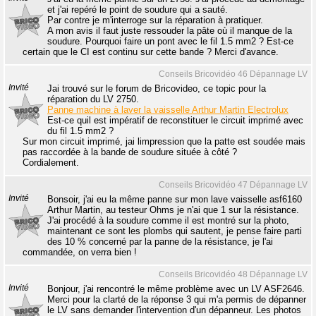
et j'ai repéré le point de soudure qui a sauté.
Par contre je m'interroge sur la réparation à pratiquer.
A mon avis il faut juste ressouder la pâte où il manque de la
soudure. Pourquoi faire un pont avec le fil 1.5 mm2 ? Est-ce
certain que le CI est continu sur cette bande ? Merci d'avance.
Conseils Bricovidéo 46 Dépannage LV
Invité
Jai trouvé sur le forum de Bricovideo, ce topic pour la
réparation du LV 2750.
Panne machine à laver la vaisselle Arthur Martin Electrolux
Est-ce quil est impératif de reconstituer le circuit imprimé avec
du fil 1.5 mm2 ?
Sur mon circuit imprimé, jai limpression que la patte est soudée mais
pas raccordée à la bande de soudure située à côté ?
Cordialement.
Conseils Bricovidéo 47 Dépannage LV
Invité
Bonsoir, j'ai eu la même panne sur mon lave vaisselle asf6160
Arthur Martin, au testeur Ohms je n'ai que 1 sur la résistance.
J'ai procédé à la soudure comme il est montré sur la photo,
maintenant ce sont les plombs qui sautent, je pense faire parti
des 10 % concerné par la panne de la résistance, je l'ai
commandée, on verra bien !
Conseils Bricovidéo 48 Dépannage LV
Invité
Bonjour, j'ai rencontré le même problème avec un LV ASF2646.
Merci pour la clarté de la réponse 3 qui m'a permis de dépanner
le LV sans demander l'intervention d'un dépanneur. Les photos