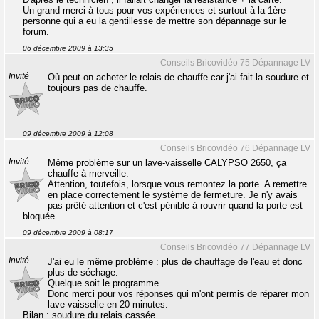
Un grand merci à tous pour vos expériences et surtout à la 1ère
personne qui a eu la gentillesse de mettre son dépannage sur le
forum.
06 décembre 2009 à 13:35
Conseils Bricovidéo 75 Dépannage LV
Invité
Où peut-on acheter le relais de chauffe car j'ai fait la soudure et
toujours pas de chauffe.
09 décembre 2009 à 12:08
Conseils Bricovidéo 76 Dépannage LV
Invité
Même problème sur un lave-vaisselle CALYPSO 2650, ça
chauffe à merveille.
Attention, toutefois, lorsque vous remontez la porte. A remettre
en place correctement le système de fermeture. Je n'y avais
pas prêté attention et c'est pénible à rouvrir quand la porte est
bloquée.
09 décembre 2009 à 08:17
Conseils Bricovidéo 77 Dépannage LV
Invité
J'ai eu le même problème : plus de chauffage de l'eau et donc
plus de séchage.
Quelque soit le programme.
Donc merci pour vos réponses qui m'ont permis de réparer mon
lave-vaisselle en 20 minutes.
Bilan : soudure du relais cassée.