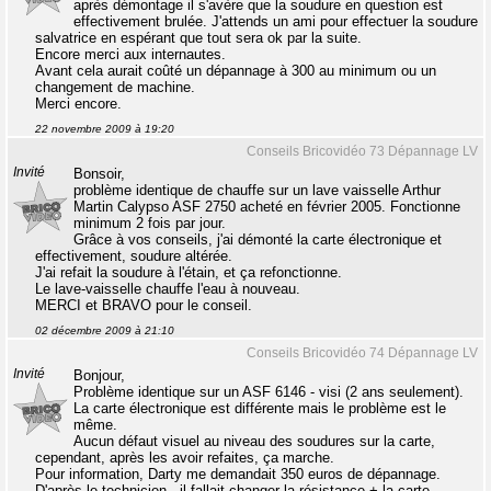
après démontage il s'avère que la soudure en question est
effectivement brulée. J'attends un ami pour effectuer la soudure
salvatrice en espérant que tout sera ok par la suite.
Encore merci aux internautes.
Avant cela aurait coûté un dépannage à 300 au minimum ou un
changement de machine.
Merci encore.
22 novembre 2009 à 19:20
Conseils Bricovidéo 73 Dépannage LV
Invité
Bonsoir,
problème identique de chauffe sur un lave vaisselle Arthur
Martin Calypso ASF 2750 acheté en février 2005. Fonctionne
minimum 2 fois par jour.
Grâce à vos conseils, j'ai démonté la carte électronique et
effectivement, soudure altérée.
J'ai refait la soudure à l'étain, et ça refonctionne.
Le lave-vaisselle chauffe l'eau à nouveau.
MERCI et BRAVO pour le conseil.
02 décembre 2009 à 21:10
Conseils Bricovidéo 74 Dépannage LV
Invité
Bonjour,
Problème identique sur un ASF 6146 - visi (2 ans seulement).
La carte électronique est différente mais le problème est le
même.
Aucun défaut visuel au niveau des soudures sur la carte,
cependant, après les avoir refaites, ça marche.
Pour information, Darty me demandait 350 euros de dépannage.
D'après le technicien , il fallait changer la résistance + la carte.