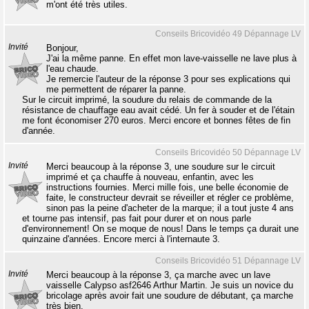
m'ont été très utiles.
Conseils Bricovidéo 49 Dépannage LV
Invité
Bonjour,
J'ai la même panne. En effet mon lave-vaisselle ne lave plus à
l'eau chaude.
Je remercie l'auteur de la réponse 3 pour ses explications qui
me permettent de réparer la panne.
Sur le circuit imprimé, la soudure du relais de commande de la
résistance de chauffage eau avait cédé. Un fer à souder et de l'étain
me font économiser 270 euros. Merci encore et bonnes fêtes de fin
d'année.
Conseils Bricovidéo 50 Dépannage LV
Invité
Merci beaucoup à la réponse 3, une soudure sur le circuit
imprimé et ça chauffe à nouveau, enfantin, avec les
instructions fournies. Merci mille fois, une belle économie de
faite, le constructeur devrait se réveiller et régler ce problème,
sinon pas la peine d'acheter de la marque; il a tout juste 4 ans
et tourne pas intensif, pas fait pour durer et on nous parle
d'environnement! On se moque de nous! Dans le temps ça durait une
quinzaine d'années. Encore merci à l'internaute 3.
Conseils Bricovidéo 51 Dépannage LV
Invité
Merci beaucoup à la réponse 3, ça marche avec un lave
vaisselle Calypso asf2646 Arthur Martin. Je suis un novice du
bricolage après avoir fait une soudure de débutant, ça marche
très bien.