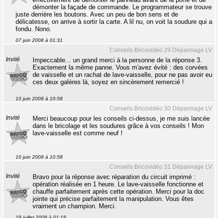
démonter la façade de commande. Le programmateur se trouve
juste derrière les boutons. Avec un peu de bon sens et de
délicatesse, on arrive à sortir la carte. A lil nu, on voit la soudure qui a
fondu. Nono.
07 juin 2008 à 01:31
Conseils Bricovidéo 29 Dépannage LV
Invité
Impeccable... un grand merci à la personne de la réponse 3.
Exactement la même panne. Vous m'avez évité : des corvées
de vaisselle et un rachat de lave-vaisselle, pour ne pas avoir eu
ces deux galères là, soyez en sincèrement remercié !
10 juin 2008 à 10:58
Conseils Bricovidéo 30 Dépannage LV
Invité
Merci beaucoup pour les conseils ci-dessus, je me suis lancée
dans le bricolage et les soudures grâce à vos conseils ! Mon
lave-vaisselle est comme neuf !
10 juin 2008 à 10:58
Conseils Bricovidéo 31 Dépannage LV
Invité
Bravo pour la réponse avec réparation du circuit imprimé :
opération réalisée en 1 heure. Le lave-vaisselle fonctionne et
chauffe parfaitement après cette opération. Merci pour la doc
jointe qui précise parfaitement la manipulation. Vous êtes
vraiment un champion. Merci.
18 juillet 2008 à 01:18