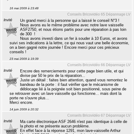
16 mai 2009 à 23:48
Conseils Bricovidéo 65 Dépannage LV
Invité
Un grand merci à la personne qui a laissé le conseil N°3 !
Nous avons eu le même problème avec notre lave vaisselle
ASF2750, et nous étions partis pour une réparation à pas loin
de 300  !
Nous avons investi dans un fer à souder à 10 Euros, et avons
suivi ses indications à la lettre, ce qui nous vaut une belle économie,
on a bien gagné notre journée ! Encore merci pour ces précieux
conseils !
23 mai 2009 à 19:39
Conseils Bricovidéo 66 Dépannage LV
Invité
Encore des remerciements pour cette page bien utile, et qui
divise par 50 le prix de la réparation...
Juste un détail : faites bien attention, quand vous remontez le
bandeau de la porte : il faut vérifier que le mécanisme de
déblocage lié à la poignée soit bien positionné, sous peine de
se retrouver avec un lave vaisselle qui fonctionne... mais dont la
porte ne s'ouvre plus...
Merci encore.
14 juin 2009 à 20:32
Conseils Bricovidéo 67 Dépannage LV
Invité
Ma carte électronique ASF 2646 n'est pas identique à celle de
la photo et ne présente aucun problème.
En effet face à la réponse 1291, mon lave-vaisselle Arthur