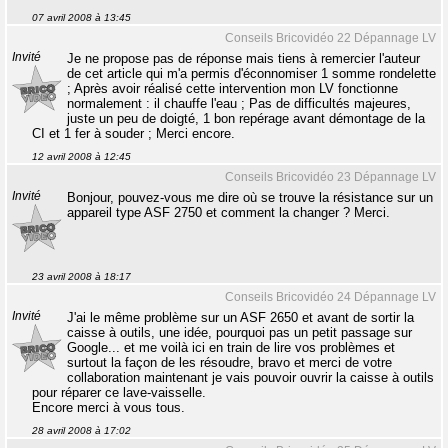
07 avril 2008 à 13:45
Conseils Bricovidéo 22 Dépannage LV
Invité
Je ne propose pas de réponse mais tiens à remercier l'auteur
de cet article qui m'a permis d'éconnomiser 1 somme rondelette
; Après avoir réalisé cette intervention mon LV fonctionne
normalement : il chauffe l'eau ; Pas de difficultés majeures,
juste un peu de doigté, 1 bon repérage avant démontage de la
CI et 1 fer à souder ; Merci encore.
12 avril 2008 à 12:45
Conseils Bricovidéo 23 Dépannage LV
Invité
Bonjour, pouvez-vous me dire où se trouve la résistance sur un
appareil type ASF 2750 et comment la changer ? Merci.
23 avril 2008 à 18:17
Conseils Bricovidéo 24 Dépannage LV
Invité
J'ai le même problème sur un ASF 2650 et avant de sortir la
caisse à outils, une idée, pourquoi pas un petit passage sur
Google... et me voilà ici en train de lire vos problèmes et
surtout la façon de les résoudre, bravo et merci de votre
collaboration maintenant je vais pouvoir ouvrir la caisse à outils
pour réparer ce lave-vaisselle.
Encore merci à vous tous.
28 avril 2008 à 17:02