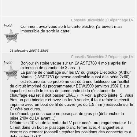
Conseils Bricovidéo 2 Dépannage LV
Invité
Comment avez-vous sorti la carte électro, j'ai ouvert mais
impossible de sortir la carte.
28 décembre 2007 à 15:06
Conseils Bricovidéo 3 Dépannage LV
Invité
Bonjour (histoire vécue sur un LV ASF2760 4 mois après fin
extension de garantie de 3 ans...).
La panne de chauffage sur les LV du groupe Electrolux (Arthur
Martin...) ASF2760 (je pense applicable aussi à la série 2x60)
est récurrente. Le problème est dû à une faiblesse sur l'oeillet
du circuit imprimé du programmateur EDW1500 (environ 150€ !) sur
lequel est soudé le relais de commande de la résistance de
chauffage eau (et il doit passer 10A...) => voir la photo jointe. Si vous
êtes un peu bricoleur et avez un fer à souder, il faut refaire le circuit
imprimé avec un bout de fil de cuivre (ex du 1,5 mm²) ressoudé sur le
CI côté soudures.
Le démontage de la carte ne pose pas de gros pb (débrancher la
prise 240v du LV avant...).
Défaire les 10 vis de la porte du LV pour accès au programmateur. Le
CI est dans un boîtier plastique blanc fermé avec 4 languettes à
écarter doucement (conseil : repérer les positions des connecteurs à
débrancher du CI).