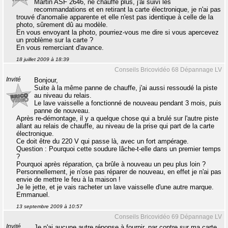
Martin ASF 2646, ne chauffe plus, j'ai suivi les
recommandations et en retirant la carte électronique, je n'ai pas
trouvé d'anomalie apparente et elle n'est pas identique à celle de la
photo, sûrement dû au modèle.
En vous envoyant la photo, pourriez-vous me dire si vous apercevez
un problème sur la carte ?
En vous remerciant d'avance.
18 juillet 2009 à 18:39
Conseils Bricovidéo 68 Dépannage LV
Invité
Bonjour,
Suite à la même panne de chauffe, j'ai aussi ressoudé la piste
au niveau du relais.
Le lave vaisselle a fonctionné de nouveau pendant 3 mois, puis
panne de nouveau.
Après re-démontage, il y a quelque chose qui a brulé sur l'autre piste
allant au relais de chauffe, au niveau de la prise qui part de la carte
électronique.
Ce doit être du 220 V qui passe là, avec un fort ampérage.
Question : Pourquoi cette soudure lâche-t-elle dans un premier temps
?
Pourquoi après réparation, ça brûle à nouveau un peu plus loin ?
Personnellement, je n'ose pas réparer de nouveau, en effet je n'ai pas
envie de mettre le feu à la maison !
Je le jette, et je vais racheter un lave vaisselle d'une autre marque.
Emmanuel.
13 septembre 2009 à 10:57
Conseils Bricovidéo 69 Dépannage LV
Invité
Je n'ai aucune autre réponse à fournir, par contre sur ma carte