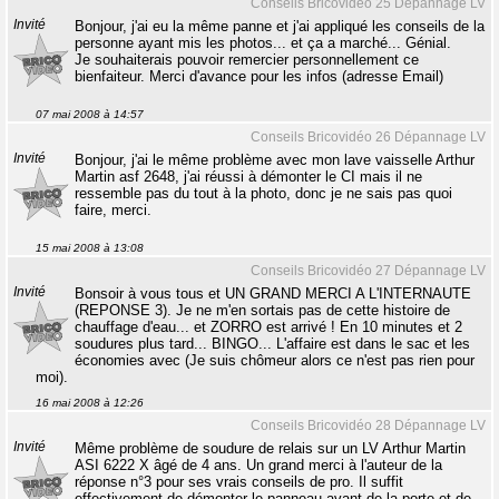
Conseils Bricovidéo 25 Dépannage LV
Invité
Bonjour, j'ai eu la même panne et j'ai appliqué les conseils de la
personne ayant mis les photos... et ça a marché... Génial.
Je souhaiterais pouvoir remercier personnellement ce
bienfaiteur. Merci d'avance pour les infos (adresse Email)
07 mai 2008 à 14:57
Conseils Bricovidéo 26 Dépannage LV
Invité
Bonjour, j'ai le même problème avec mon lave vaisselle Arthur
Martin asf 2648, j'ai réussi à démonter le CI mais il ne
ressemble pas du tout à la photo, donc je ne sais pas quoi
faire, merci.
15 mai 2008 à 13:08
Conseils Bricovidéo 27 Dépannage LV
Invité
Bonsoir à vous tous et UN GRAND MERCI A L'INTERNAUTE
(REPONSE 3). Je ne m'en sortais pas de cette histoire de
chauffage d'eau... et ZORRO est arrivé ! En 10 minutes et 2
soudures plus tard... BINGO... L'affaire est dans le sac et les
économies avec (Je suis chômeur alors ce n'est pas rien pour
moi).
16 mai 2008 à 12:26
Conseils Bricovidéo 28 Dépannage LV
Invité
Même problème de soudure de relais sur un LV Arthur Martin
ASI 6222 X âgé de 4 ans. Un grand merci à l'auteur de la
réponse n°3 pour ses vrais conseils de pro. Il suffit
effectivement de démonter le panneau avant de la porte et de