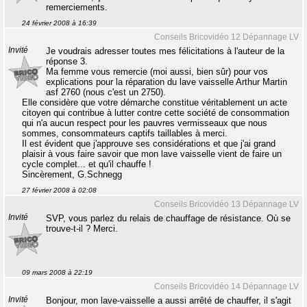
remerciements.
24 février 2008 à 16:39
Conseils Bricovidéo 12 Dépannage LV
Invité
Je voudrais adresser toutes mes félicitations à l'auteur de la
réponse 3.
Ma femme vous remercie (moi aussi, bien sûr) pour vos
explications pour la réparation du lave vaisselle Arthur Martin
asf 2760 (nous c'est un 2750).
Elle considère que votre démarche constitue véritablement un acte
citoyen qui contribue à lutter contre cette société de consommation
qui n'a aucun respect pour les pauvres vermisseaux que nous
sommes, consommateurs captifs taillables à merci.
Il est évident que j'approuve ses considérations et que j'ai grand
plaisir à vous faire savoir que mon lave vaisselle vient de faire un
cycle complet... et qu'il chauffe !
Sincèrement, G.Schnegg
27 février 2008 à 02:08
Conseils Bricovidéo 13 Dépannage LV
Invité
SVP, vous parlez du relais de chauffage de résistance. Où se
trouve-t-il ? Merci.
09 mars 2008 à 22:19
Conseils Bricovidéo 14 Dépannage LV
Invité
Bonjour, mon lave-vaisselle a aussi arrêté de chauffer, il s'agit