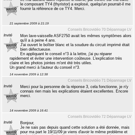
le composant TY4 (thyristor) a explosé, quelqu'un pourrait-il me
fournir la référence de ce TY4. Merci.
21 septembre 2009 à 21:19
Conseils Bricovidéo 70 Dépannage LV
Invité
Mon lave-vaisselle ASF2750 avait les mêmes symptômes alors
qu'il a à peine 4 ans.
J'ai ouvert le boîtier blanc et la soudure du circuit imprimé était
bien défectueuse.
En appliquant le conseil n°3 à la lettre, j'ai pu réparer
rapidement et éviter une intervention coûteuse. L'explication très
claire et les photos jointes m'ont été très utiles.
Un grand merci à l'auteur du conseil n°3.
14 novembre 2009 à 12:38
Conseils Bricovidéo 71 Dépannage LV
Invité
Merci pour la personne de la réponse 3, cela fonctionne, je n'y
connais rien mais les explications étaient excellentes. Encore
merci.
14 novembre 2009 à 16:41
Conseils Bricovidéo 72 Dépannage LV
Invité
Bonjour,
Je ne sais pas depuis quand cette solution a été donnée, mais
pour ma part le 19/11/09 je viens d'avoir le même problème et