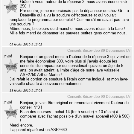
Grâce à vous, auteur de la réponse 3, nous avons économisé
250  !
Par contre, je ne remercierais pas le dépanneur de chez Gi... à
Deauville qui a vu la soudure défectueuse et qui voulait
remplacer le programmateur complet ! Comme s'il ne savait pas faire
une soudure ?
Même nous, bricoleurs du dimanche, nous avons réussi à la faire !
Mille fois merci de dépanner les pauvres petites gens comme nous.
09 février 2010 à 13:02
Conseils Bricovidéo 89 Dépannage LV
Invité
Bonjour et un grand merci à l'auteur de la réponse 3 qui vient de
me faire économiser 300, voire plus si j'avais écouté les
conseils d'un réparateur qui considérait qu'avec un âge de 5
ans, on avait atteint la limite d'âge de notre lave vaisselle
ASF2750 Arthur Martin !
J'ai refait le cordon de soudure à l'étain comme indiqué, et mon lave-
vaisselle chauffe à nouveau normalement.
13 février 2010 à 17:03
Conseils Bricovidéo 90 Dépannage LV
Invité
Bonjour, je vais être original en remerciant vivement l'auteur du
conseil N°3 !
Bilan des courses : achat 14 (fer à souder) + 10 (étain) à
comparer avec l'achat possible d'un nouvel appareil (400 à 500)
!
Merci encore.
L'appareil réparé est un ASF2660.