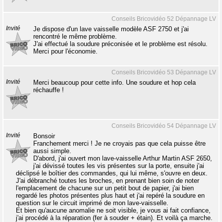
Conseils Bricovidéo 52 Dépannage LV
Invité
Je dispose d'un lave vaisselle modèle ASF 2750 et j'ai
rencontré le même problème.
J'ai effectué la soudure préconisée et le problème est résolu.
Merci pour l'économie.
Conseils Bricovidéo 53 Dépannage LV
Invité
Merci beaucoup pour cette info. Une soudure et hop cela
réchauffe !
Conseils Bricovidéo 54 Dépannage LV
Invité
Bonsoir
Franchement merci ! Je ne croyais pas que cela puisse être
aussi simple.
D'abord, j'ai ouvert mon lave-vaisselle Arthur Martin ASF 2650,
j'ai dévissé toutes les vis présentes sur la porte, ensuite j'ai
déclipsé le boîtier des commandes, qui lui même, s'ouvre en deux.
J'ai débranché toutes les broches, en prenant bien soin de noter
l'emplacement de chacune sur un petit bout de papier, j'ai bien
regardé les photos présentes plus haut et j'ai repéré la soudure en
question sur le circuit imprimé de mon lave-vaisselle.
Et bien qu'aucune anomalie ne soit visible, je vous ai fait confiance,
j'ai procédé à la réparation (fer à souder + étain). Et voilà ça marche.