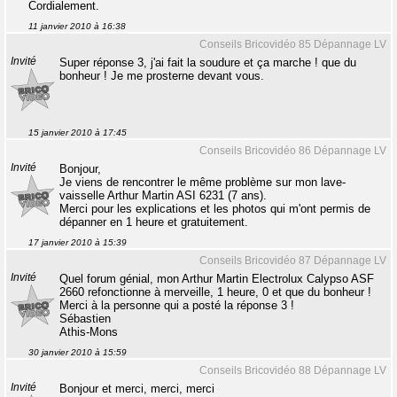
Cordialement.
11 janvier 2010 à 16:38
Conseils Bricovidéo 85 Dépannage LV
Invité
Super réponse 3, j'ai fait la soudure et ça marche ! que du
bonheur ! Je me prosterne devant vous.
15 janvier 2010 à 17:45
Conseils Bricovidéo 86 Dépannage LV
Invité
Bonjour,
Je viens de rencontrer le même problème sur mon lave-
vaisselle Arthur Martin ASI 6231 (7 ans).
Merci pour les explications et les photos qui m'ont permis de
dépanner en 1 heure et gratuitement.
17 janvier 2010 à 15:39
Conseils Bricovidéo 87 Dépannage LV
Invité
Quel forum génial, mon Arthur Martin Electrolux Calypso ASF
2660 refonctionne à merveille, 1 heure, 0 et que du bonheur !
Merci à la personne qui a posté la réponse 3 !
Sébastien
Athis-Mons
30 janvier 2010 à 15:59
Conseils Bricovidéo 88 Dépannage LV
Invité
Bonjour et merci, merci, merci