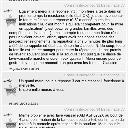
Conseils Bricovidéo 32 Dépannage LV
Invité
Egalement merci à la réponse n°3 ; mon frère a testé dans un
premier temps la résistance (elle était OK), je suis revenue sur
le forum et "monsieur réponse n° 3" a donné toutes les
indications : là, c'est mon fils qui était compétent pour "la mise
en application" (c'est beau les grandes familles avec des
compétences diverses...) ; mais compte tenu que mon fiston n'est
pas un violent devant l'effort, après avoir pris connaissance des
précieux renseignements, la réparation a pris 5 minutes (le plus long
a été de se rappeler où était caché son fer à souder !). Du coup, toute
la famille est restée manger pour tester la réparation : ils ont promis
de revenir souvent pour voir si la soudure tient puisque ce diable de
lave-vaisselle marche encore mieux qu'avant. Merci encore pour ce
geste citoyen qui me réconcilie un peu avec les forums. Claudine
20 juillet 2008 à 02:45
Conseils Bricovidéo 33 Dépannage LV
Invité
Un grand merci pour la réponse 3 car maintenant il fonctionne à
merveille.
Encore mille mercis à vous.
08 août 2008 à 21:34
Conseils Bricovidéo 34 Dépannage LV
Invité
Même problème avec lave vaisselle AM ASI 6232X au bout de
4 ans, confirmation de la fameuse soudure HS, confirmation du
retour à la normale après reprise de la soudure. Merci pour le