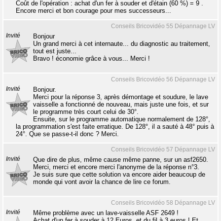
Coût de l'opération : achat d'un fer à souder et d'étain (60 %) = 9 .
Encore merci et bon courage pour mes successeurs...
Conseils Bricovidéo 55 Dépannage LV
Invité
Bonjour
Un grand merci à cet internaute... du diagnostic au traitement,
tout est juste...
Bravo ! économie grâce à vous... Merci !
Conseils Bricovidéo 56 Dépannage LV
Invité
Bonjour.
Merci pour la réponse 3, après démontage et soudure, le lave
vaisselle a fonctionné de nouveau, mais juste une fois, et sur
le programme très court celui de 30°.
Ensuite, sur le programme automatique normalement de 128°,
la programmation s'est faite erratique. De 128°, il a sauté à 48° puis à
24°. Que se passe-t-il donc ? Merci.
Conseils Bricovidéo 57 Dépannage LV
Invité
Que dire de plus, même cause même panne, sur un asf2650.
Merci, merci et encore merci l'anonyme de la réponse n°3.
Je suis sure que cette solution va encore aider beaucoup de
monde qui vont avoir la chance de lire ce forum.
Conseils Bricovidéo 58 Dépannage LV
Invité
Même problème avec un lave-vaisselle ASF 2649 !
Achat d'un fer à souder à 12 Euros, et du fil à 3 euros ! Et