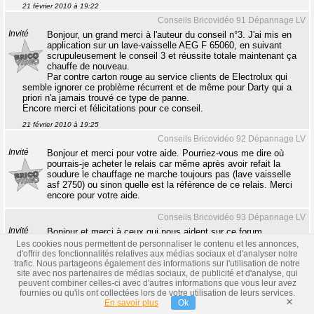
21 février 2010 à 19:22
Conseils Bricovidéo 91 Dépannage LV
Invité
Bonjour, un grand merci à l'auteur du conseil n°3. J'ai mis en
application sur un lave-vaisselle AEG F 65060, en suivant
scrupuleusement le conseil 3 et réussite totale maintenant ça
chauffe de nouveau.
Par contre carton rouge au service clients de Electrolux qui
semble ignorer ce problème récurrent et de même pour Darty qui a
priori n'a jamais trouvé ce type de panne.
Encore merci et félicitations pour ce conseil.
21 février 2010 à 19:25
Conseils Bricovidéo 92 Dépannage LV
Invité
Bonjour et merci pour votre aide. Pourriez-vous me dire où
pourrais-je acheter le relais car même après avoir refait la
soudure le chauffage ne marche toujours pas (lave vaisselle
asf 2750) ou sinon quelle est la référence de ce relais. Merci
encore pour votre aide.
Conseils Bricovidéo 93 Dépannage LV
Invité
Bonjour et merci à ceux qui nous aident sur ce forum.
Pour ma part, une fois la soudure effectuée, j'ai toujours le
Les cookies nous permettent de personnaliser le contenu et les annonces,
même problème.
d'offrir des fonctionnalités relatives aux médias sociaux et d'analyser notre
Est-ce que cela peut venir du relais ?
trafic. Nous partageons également des informations sur l'utilisation de notre
Quelqu'un pourrait-il me dire comment le tester ? Merci de votre
site avec nos partenaires de médias sociaux, de publicité et d'analyse, qui
aide.
peuvent combiner celles-ci avec d'autres informations que vous leur avez
fournies ou qu'ils ont collectées lors de votre utilisation de leurs services.
×
En savoir plus
Ok
Conseils Bricovidéo 94 Dépannage LV