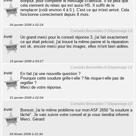
Invité
Bonjour, pour compléter le message ci-dessus. Il se peut que
cela viennent du relais qui est aussi HS. Il suffit de le
remplacer (coût environ 4 à 5 ). C'est ce qui m'est arrivé. Cela
fonctionne correctement depuis 8 mois.
04 janvier 2008 à 02:24
Conseils Bricovidéo 5 Dépannage LV
Invité
Un grand merci pour le conseil réponse 3, j'ai fait exactement
ce qui était précisé, j'ai trouvé la même panne et la réparation
est ok, encore merci pour les images, elles m'ont bien aidées.
15 janvier 2008 à 03:27
Conseils Bricovidéo 6 Dépannage LV
Invité
En fait j'ai une nouvelle question ?
Pourquoi cette soudure grille-t-elle ? Ne risque-t-elle pas de
regriller ?
Merci de votre réponse.
31 janvier 2008 à 02:04
Conseils Bricovidéo 7 Dépannage LV
Invité
Bonsoir, j'ai le même problème sur mon ASF 2650 "la soudure a
lâché". Je vais suivre votre conseil et je vous tiendrai informé.
Merci. Gérard
04 février 2008 à 01:34