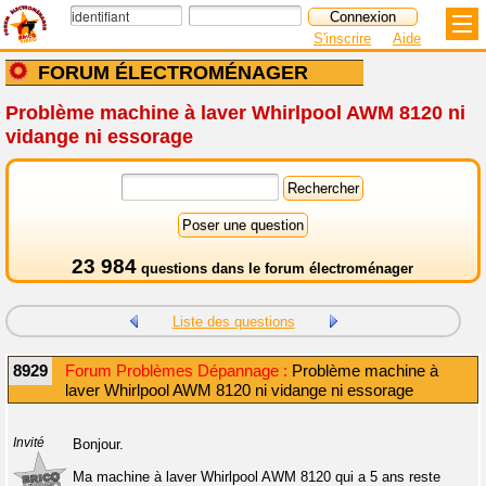
S'inscrire
Aide
FORUM ÉLECTROMÉNAGER
Problème machine à laver Whirlpool AWM 8120 ni
vidange ni essorage
23 984
questions dans le
forum électroménager
Liste des questions
8929
Forum Problèmes Dépannage :
Problème machine à
laver Whirlpool AWM 8120 ni vidange ni essorage
Invité
Bonjour.
Ma machine à laver Whirlpool AWM 8120 qui a 5 ans reste