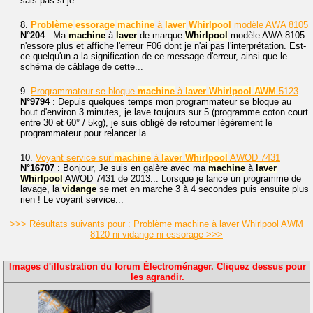
sais pas si je...
8.
Problème
essorage
machine
à
laver
Whirlpool
modèle AWA 8105
N°204
: Ma
machine
à
laver
de marque
Whirlpool
modèle AWA 8105
n'essore plus et affiche l'erreur F06 dont je n'ai pas l'interprétation. Est-
ce quelqu'un a la signification de ce message d'erreur, ainsi que le
schéma de câblage de cette...
9.
Programmateur se bloque
machine
à
laver
Whirlpool
AWM
5123
N°9794
: Depuis quelques temps mon programmateur se bloque au
bout d'environ 3 minutes, je lave toujours sur 5 (programme coton court
entre 30 et 60° / 5kg), je suis obligé de retourner légèrement le
programmateur pour relancer la...
10.
Voyant service sur
machine
à
laver
Whirlpool
AWOD 7431
N°16707
: Bonjour, Je suis en galère avec ma
machine
à
laver
Whirlpool
AWOD 7431 de 2013... Lorsque je lance un programme de
lavage, la
vidange
se met en marche 3 à 4 secondes puis ensuite plus
rien ! Le voyant service...
>>> Résultats suivants pour : Problème machine à laver Whirlpool AWM
8120 ni vidange ni essorage >>>
Images d'illustration du forum Électroménager. Cliquez dessus pour
les agrandir.