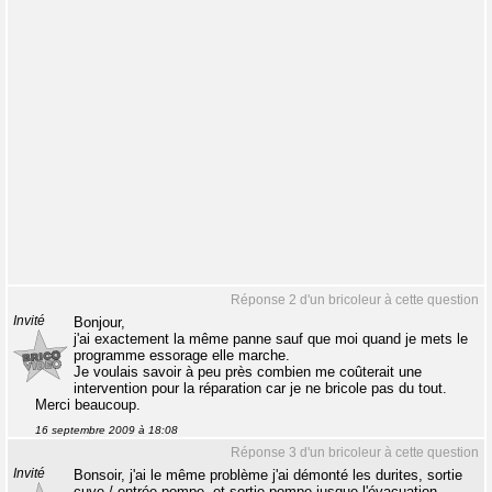
Réponse 2 d'un bricoleur à cette question
Invité
Bonjour,
j'ai exactement la même panne sauf que moi quand je mets le
programme essorage elle marche.
Je voulais savoir à peu près combien me coûterait une
intervention pour la réparation car je ne bricole pas du tout.
Merci beaucoup.
16 septembre 2009 à 18:08
Réponse 3 d'un bricoleur à cette question
Invité
Bonsoir, j'ai le même problème j'ai démonté les durites, sortie
cuve / entrée pompe, et sortie pompe jusque l'évacuation,