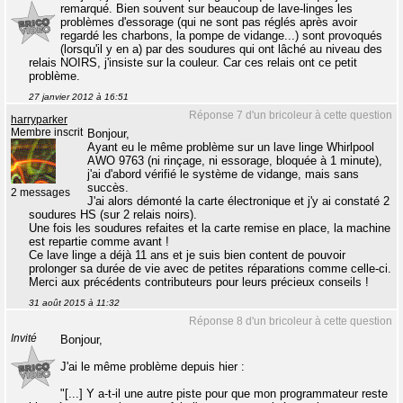
remarqué. Bien souvent sur beaucoup de lave-linges les
problèmes d'essorage (qui ne sont pas réglés après avoir
regardé les charbons, la pompe de vidange...) sont provoqués
(lorsqu'il y en a) par des soudures qui ont lâché au niveau des
relais NOIRS, j'insiste sur la couleur. Car ces relais ont ce petit
problème.
27 janvier 2012 à 16:51
Réponse 7 d'un bricoleur à cette question
harryparker
Membre inscrit
Bonjour,
Ayant eu le même problème sur un lave linge Whirlpool
AWO 9763 (ni rinçage, ni essorage, bloquée à 1 minute),
j'ai d'abord vérifié le système de vidange, mais sans
succès.
2 messages
J'ai alors démonté la carte électronique et j'y ai constaté 2
soudures HS (sur 2 relais noirs).
Une fois les soudures refaites et la carte remise en place, la machine
est repartie comme avant !
Ce lave linge a déjà 11 ans et je suis bien content de pouvoir
prolonger sa durée de vie avec de petites réparations comme celle-ci.
Merci aux précédents contributeurs pour leurs précieux conseils !
31 août 2015 à 11:32
Réponse 8 d'un bricoleur à cette question
Invité
Bonjour,
J'ai le même problème depuis hier :
"[...] Y a-t-il une autre piste pour que mon programmateur reste