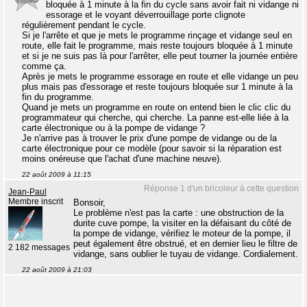
bloquée à 1 minute à la fin du cycle sans avoir fait ni vidange ni
essorage et le voyant déverrouillage porte clignote
régulièrement pendant le cycle.
Si je l'arrête et que je mets le programme rinçage et vidange seul en
route, elle fait le programme, mais reste toujours bloquée à 1 minute
et si je ne suis pas là pour l'arrêter, elle peut tourner la journée entière
comme ça.
Après je mets le programme essorage en route et elle vidange un peu
plus mais pas d'essorage et reste toujours bloquée sur 1 minute à la
fin du programme.
Quand je mets un programme en route on entend bien le clic clic du
programmateur qui cherche, qui cherche. La panne est-elle liée à la
carte électronique ou à la pompe de vidange ?
Je n'arrive pas à trouver le prix d'une pompe de vidange ou de la
carte électronique pour ce modèle (pour savoir si la réparation est
moins onéreuse que l'achat d'une machine neuve).
22 août 2009 à 11:15
Réponse 1 d'un bricoleur à cette question
Jean-Paul
Membre inscrit
Bonsoir,
Le problème n'est pas la carte : une obstruction de la
durite cuve pompe, la visiter en la défaisant du côté de
la pompe de vidange, vérifiez le moteur de la pompe, il
peut également être obstrué, et en dernier lieu le filtre de
2 182 messages
vidange, sans oublier le tuyau de vidange. Cordialement.
22 août 2009 à 21:03