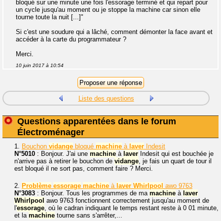
bloqué sur une minute une fois l'essorage terminé et qui repart pour
un cycle jusqu'au moment ou je stoppe la machine car sinon elle
tourne toute la nuit [...]"
Si c'est une soudure qui a lâché, comment démonter la face avant et
accéder à la carte du programmateur ?
Merci.
10 juin 2017 à 10:54
Liste des questions
Questions apparentées dans le forum
Électroménager
1.
Bouchon
vidange
bloqué
machine
à
laver
Indesit
N°5010
: Bonjour. J'ai une
machine
à
laver
Indesit qui est bouchée je
n'arrive pas à retirer le bouchon de
vidange
, je fais un quart de tour il
est bloqué il ne sort pas, comment faire ? Merci.
2.
Problème
essorage
machine
à
laver
Whirlpool
awo 9763
N°3083
: Bonjour. Tous les programmes de ma
machine
à
laver
Whirlpool
awo 9763 fonctionnent correctement jusqu'au moment de
l'
essorage
, où le cadran indiquant le temps restant reste à 0 01 minute,
et la
machine
tourne sans s'arrêter,...