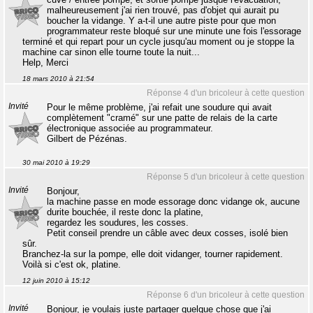
malheureusement j'ai rien trouvé, pas d'objet qui aurait pu
boucher la vidange. Y a-t-il une autre piste pour que mon
programmateur reste bloqué sur une minute une fois l'essorage
terminé et qui repart pour un cycle jusqu'au moment ou je stoppe la
machine car sinon elle tourne toute la nuit...
Help, Merci
18 mars 2010 à 21:54
Réponse 4 d'un bricoleur à cette question
Invité
Pour le même problème, j'ai refait une soudure qui avait
complètement "cramé" sur une patte de relais de la carte
électronique associée au programmateur.
Gilbert de Pézénas.
30 mai 2010 à 19:29
Réponse 5 d'un bricoleur à cette question
Invité
Bonjour,
la machine passe en mode essorage donc vidange ok, aucune
durite bouchée, il reste donc la platine,
regardez les soudures, les cosses.
Petit conseil prendre un câble avec deux cosses, isolé bien
sûr.
Branchez-la sur la pompe, elle doit vidanger, tourner rapidement.
Voilà si c'est ok, platine.
12 juin 2010 à 15:12
Réponse 6 d'un bricoleur à cette question
Invité
Bonjour, je voulais juste partager quelque chose que j'ai