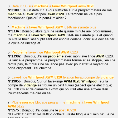
3.
Défaut f06 sur
machine
à
laver
Whirlpool
awm
8120
N°2100
: Jai un défaut f 06 qui s'affiche sur le programmateur de ma
machine
à
laver
Wirlpool
awm
8120
. Le tambour ne veut pas
fonctionner. Quelqu'un peut-il m'aider ?
4.
Machine
à
laver
Whirlpool
AWM
8146 ne s'arrête plus
N°9334
: Bonsoir, alors qu'il ne reste qu'une minute aux programmes,
ma
machine
à
laver
Whirlpool
AWM
8146 ne s'arrête plus et quand
j'ouvre le tiroir l'assouplissant est encore dedans, donc elle doit sauter
le cycle de rinçage et...
5.
Problème
lave-linge
Whirlpool
AWM
6120
N°13982
: Bonjour, J'ai un
problème
avec mon lave linge
AWM
6120.
Je lance le programme, le programmateur tourne et se stoppe, l'eau ne
rentre pas, le moteur ne se lance pas avec pour effet le voyant de
porte clignotant. J'ai cherché...
6.
Lave-linge
Whirlpool
AWM
8120
fixation tuyau pompe de
vidange
N°19056
: Bonjour, Sur un lave-linge
AWM
8120
Whirlpool
, sur la
pompe de
vidange
se trouve un petit tuyau (aspect gaine électrique)
de L:30 cm et de diamètre 12mm qui pourrait être une arrivée d'air...
Pourriez-vous me dire où se...
7.
Plus
essorage
blocage programme
machine
à
laver
Whirlpool
AWM
5122
N°9575
: Bonjour, J'ai consulté le
post #8929
"0052b01f1cefb501b90768c25cc8a715 reste bloqué à 1 minute", je ne