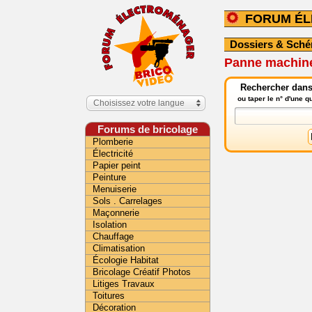
FORUM É
Dossiers & Sch
Panne machine
Rechercher dans
ou taper le n° d'une 
Choisissez votre langue
Forums de bricolage
Plomberie
Électricité
Papier peint
Peinture
Menuiserie
Sols . Carrelages
Maçonnerie
Isolation
Chauffage
Climatisation
Écologie Habitat
Bricolage Créatif Photos
Litiges Travaux
Toitures
Décoration