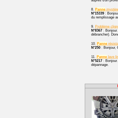
auprès d'un profe
8.
Panne
mystèr
N°15339
: Bonjour
du remplissage au
9.
Problème clig
N°8367
: Bonjour
débrancher). Donc
10.
Panne
résist
N°250
: Bonjour,
11.
Panne
lave li
N°5217
: Bonjour.
dépannage.