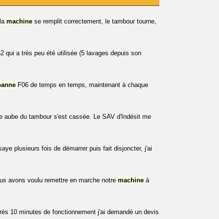
 la
machine
se remplit correctement, le tambour tourne,
qui a très peu été utilisée (5 lavages depuis son
panne
F06 de temps en temps, maintenant à chaque
e aube du tambour s'est cassée. Le SAV d'Indésit me
saye plusieurs fois de démarrer puis fait disjoncter, j'ai
ous avons voulu remettre en marche notre
machine
à
rès 10 minutes de fonctionnement j'ai demandé un devis