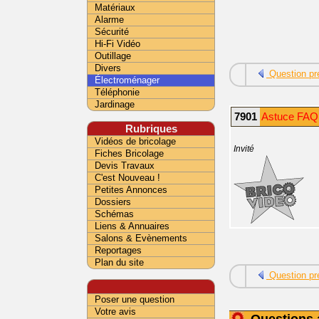
Matériaux
Alarme
Sécurité
Hi-Fi Vidéo
Outillage
Divers
Question pr
Électroménager
Téléphonie
Jardinage
7901
Astuce FAQ 
Rubriques
Vidéos de bricolage
Invité
Fiches Bricolage
Devis Travaux
C'est Nouveau !
Petites Annonces
Dossiers
Schémas
Liens & Annuaires
Salons & Evènements
Reportages
Plan du site
Question pr
Poser une question
Votre avis