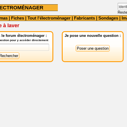
LECTROMÉNAGER
Reste
émas
|
Fiches
|
Tout l'électroménager
|
Fabricants
|
Sondages
|
Im
 à laver
 le forum électroménager :
Je pose une nouvelle question :
question pour y accéder directement