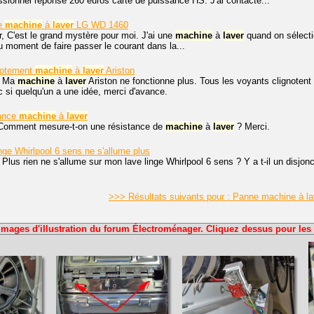
ssionnel réponse 260 euros carte de puissance HS. J'ai contacté...
e
machine
à
laver
LG WD 1460
, C'est le grand mystère pour moi. J'ai une
machine
à
laver
quand on sélectio
 moment de faire passer le courant dans la...
notement
machine
à
laver
Ariston
. Ma
machine
à
laver
Ariston ne fonctionne plus. Tous les voyants clignotent e
 si quelqu'un a une idée, merci d'avance.
ance
machine
à
laver
 Comment mesure-t-on une résistance de
machine
à
laver
? Merci.
nge Whirlpool 6 sens ne s'allume plus
 Plus rien ne s'allume sur mon lave linge Whirlpool 6 sens ? Y a t-il un disjonc
>>> Résultats suivants pour : Panne machine à l
Images d'illustration du forum Électroménager. Cliquez dessus pour les 