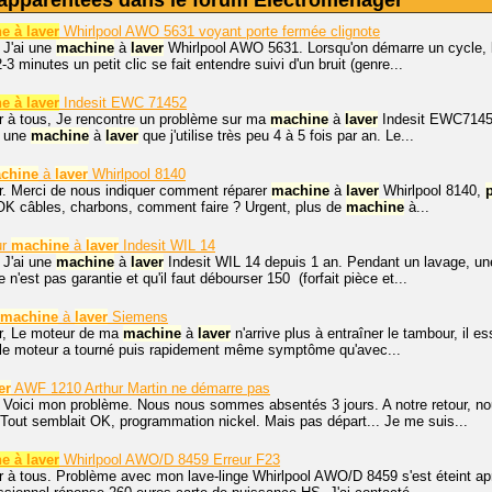
apparentées dans le forum Électroménager
e à laver
Whirlpool AWO 5631 voyant porte fermée clignote
 J'ai une
machine
à
laver
Whirlpool AWO 5631. Lorsqu'on démarre un cycle,
3 minutes un petit clic se fait entendre suivi d'un bruit (genre...
e à laver
Indesit EWC 71452
r à tous, Je rencontre un problème sur ma
machine
à
laver
Indesit EWC71452 
t une
machine
à
laver
que j'utilise très peu 4 à 5 fois par an. Le...
chine
à
laver
Whirlpool 8140
r. Merci de nous indiquer comment réparer
machine
à
laver
Whirlpool 8140,
 OK câbles, charbons, comment faire ? Urgent, plus de
machine
à...
ur
machine
à
laver
Indesit WIL 14
 J'ai une
machine
à
laver
Indesit WIL 14 depuis 1 an. Pendant un lavage, un
 n'est pas garantie et qu'il faut débourser 150  (forfait pièce et...
machine
à
laver
Siemens
r, Le moteur de ma
machine
à
laver
n'arrive plus à entraîner le tambour, il es
e, le moteur a tourné puis rapidement même symptôme qu'avec...
er
AWF 1210 Arthur Martin ne démarre pas
. Voici mon problème. Nous nous sommes absentés 3 jours. A notre retour, n
out semblait OK, programmation nickel. Mais pas départ... Je me suis...
e à laver
Whirlpool AWO/D 8459 Erreur F23
r à tous. Problème avec mon lave-linge Whirlpool AWO/D 8459 s'est éteint ap