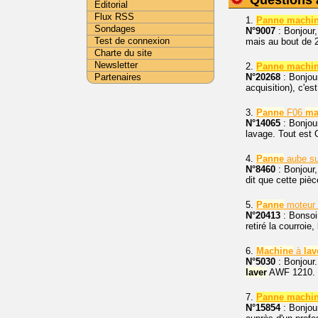
Questions 
Editorial
Flux RSS
1.
Panne machin
Sondages
N°9007
: Bonjour,
Test de connexion
mais au bout de 2-
Charte du site
Newsletter
2.
Panne machin
Partenaires
N°20268
: Bonjou
acquisition), c'es
3.
Panne
F06
ma
N°14065
: Bonjou
lavage. Tout est
4.
Panne
aube s
N°8460
: Bonjour,
dit que cette pièce
5.
Panne
moteur
N°20413
: Bonsoi
retiré la courroi
6.
Machine
à
lav
N°5030
: Bonjour
laver
AWF 1210. T
7.
Panne machin
N°15854
: Bonjou