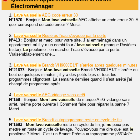
Électroménager
1.
Lave
vaisselle
AEG code erreur 30
N°1570
: Bonjour.
Mon
lave
-
vaisselle
AEG affiche un code erreur 30. A
quoi correspond ce code erreur ? Merci.
2.
Lave
-
vaisselle
Rosières l'eau s'évacue par la porte
N°413
: Bonjour et merci pour votre site. J´ai emménagé dans un
appartement où il y a un combi four /
lave
-
vaisselle
(marque Rosières
tristar).
Le
problème : en marche, l´eau s´évacue par la porte.
Vraisemblablement une...
3.
Lave
vaisselle
Brandt VH900JE1/F s’arrête après quelques minutes
N°21633
: Bonjour.
Mon
lave
vaisselle
Brandt VH900JE1/F s’arrête au
bout de quelques minutes ; il y a des petits bips et tous les
programmes clignotent. La semaine dernière quand il s'est arrêté j'ai
changé de programme après...
4.
Lave
vaisselle
AEG vidange sans arrêt
N°168
: Bonjour.
Mon
lave
vaisselle
de marque AEG vidange sans
arrêt, même porte ouverte ! Comment faire pour réparer la panne ?
Merci.
5.
Lave
vaisselle
Brandt autoprogramme reste en cycle de fin
N°1693
:
Mon
lave
-
vaisselle
reste en cycle de fin, je
ne
peux pas
mettre en route un cycle de lavage. Pouvez-vous me dire quel est
le
problème ? Merci. C'est un Brandt Prémia autoprogramme p3614d/c.