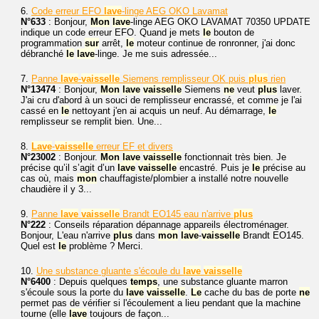
6.
Code erreur EFO
lave
-linge AEG OKO Lavamat
N°633
: Bonjour,
Mon
lave
-linge AEG OKO LAVAMAT 70350 UPDATE
indique un code erreur EFO. Quand je mets
le
bouton de
programmation
sur
arrêt,
le
moteur continue de ronronner, j'ai donc
débranché
le
lave
-linge. Je me suis adressée...
7.
Panne
lave
-
vaisselle
Siemens remplisseur OK puis
plus
rien
N°13474
: Bonjour,
Mon
lave
vaisselle
Siemens
ne
veut
plus
laver.
J'ai cru d'abord à un souci de remplisseur encrassé, et comme je l'ai
cassé en
le
nettoyant j'en ai acquis un neuf. Au démarrage,
le
remplisseur se remplit bien. Une...
8.
Lave
-
vaisselle
erreur EF et divers
N°23002
: Bonjour.
Mon
lave
vaisselle
fonctionnait très bien. Je
précise qu’il s’agit d’un
lave
vaisselle
encastré. Puis je
le
précise au
cas où, mais
mon
chauffagiste/plombier a installé notre nouvelle
chaudière il y 3...
9.
Panne
lave
vaisselle
Brandt EO145 eau n'arrive
plus
N°222
: Conseils réparation dépannage appareils électroménager.
Bonjour, L'eau n'arrive
plus
dans
mon
lave
-
vaisselle
Brandt EO145.
Quel est
le
problème ? Merci.
10.
Une substance gluante s'écoule du
lave
vaisselle
N°6400
: Depuis quelques
temps
, une substance gluante marron
s'écoule sous la porte du
lave
vaisselle
.
Le
cache du bas de porte
ne
permet pas de vérifier si l'écoulement a lieu pendant que la machine
tourne (elle
lave
toujours de façon...