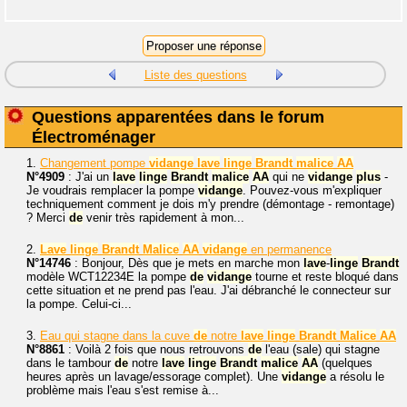
Liste des questions
Questions apparentées dans le forum
Électroménager
1.
Changement pompe
vidange
lave
linge
Brandt
malice
AA
N°4909
: J'ai un
lave
linge
Brandt
malice
AA
qui ne
vidange
plus
-
Je voudrais remplacer la pompe
vidange
. Pouvez-vous m'expliquer
techniquement comment je dois m'y prendre (démontage - remontage)
? Merci
de
venir très rapidement à mon...
2.
Lave
linge
Brandt
Malice
AA
vidange
en permanence
N°14746
: Bonjour, Dès que je mets en marche mon
lave
-
linge
Brandt
modèle WCT12234E la pompe
de
vidange
tourne et reste bloqué dans
cette situation et ne prend pas l'eau. J'ai débranché le connecteur sur
la pompe. Celui-ci...
3.
Eau qui stagne dans la cuve
de
notre
lave
linge
Brandt
Malice
AA
N°8861
: Voilà 2 fois que nous retrouvons
de
l'eau (sale) qui stagne
dans le tambour
de
notre
lave
linge
Brandt
malice
AA
(quelques
heures après un lavage/essorage complet). Une
vidange
a résolu le
problème mais l'eau s'est remise à...