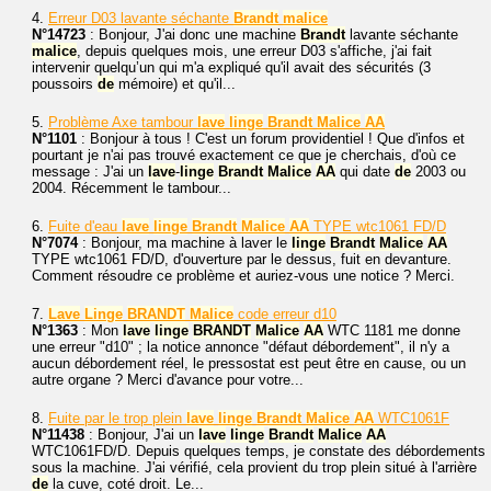
4.
Erreur D03 lavante séchante
Brandt
malice
N°14723
: Bonjour, J'ai donc une machine
Brandt
lavante séchante
malice
, depuis quelques mois, une erreur D03 s'affiche, j'ai fait
intervenir quelqu’un qui m'a expliqué qu'il avait des sécurités (3
poussoirs
de
mémoire) et qu'il...
5.
Problème Axe tambour
lave
linge
Brandt
Malice
AA
N°1101
: Bonjour à tous ! C'est un forum providentiel ! Que d'infos et
pourtant je n'ai pas trouvé exactement ce que je cherchais, d'où ce
message : J'ai un
lave
-
linge
Brandt
Malice
AA
qui date
de
2003 ou
2004. Récemment le tambour...
6.
Fuite d'eau
lave
linge
Brandt
Malice
AA
TYPE wtc1061 FD/D
N°7074
: Bonjour, ma machine à laver le
linge
Brandt
Malice
AA
TYPE wtc1061 FD/D, d'ouverture par le dessus, fuit en devanture.
Comment résoudre ce problème et auriez-vous une notice ? Merci.
7.
Lave
Linge
BRANDT
Malice
code erreur d10
N°1363
: Mon
lave
linge
BRANDT
Malice
AA
WTC 1181 me donne
une erreur "d10" ; la notice annonce "défaut débordement", il n'y a
aucun débordement réel, le pressostat est peut être en cause, ou un
autre organe ? Merci d'avance pour votre...
8.
Fuite par le trop plein
lave
linge
Brandt
Malice
AA
WTC1061F
N°11438
: Bonjour, J'ai un
lave
linge
Brandt
Malice
AA
WTC1061FD/D. Depuis quelques temps, je constate des débordements
sous la machine. J'ai vérifié, cela provient du trop plein situé à l'arrière
de
la cuve, coté droit. Le...