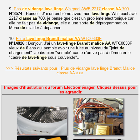
9.
Pas
de
vidange
lave
linge
Whirpool AWE 2217
classe
AA
700
N°8574
: Bonsoir, J'ai un problème avec mon
lave
linge
Whirlpool awe
2217
classe
aa
700, je pense que c'est un problème électronique car
elle ne fait pas
de
vidange
, elle a une sorte
de
déprogrammation.
Merci
de
m'aider à dépanner.
10.
Fuite
lave
linge
Brandt
malice
AA
WTC0833F
N°14826
: Bonjour, J'ai un
lave
-
linge
Brandt
malice
AA
WTC0833F
vieux
de
6 ans qui semble avoir une fuite au niveau du "joint
de
chargement". Je dis bien "semble" car je n'arrive pas à démonter le
"cadre
de
lave
-
linge
sous couvercle"...
>>> Résultats suivants pour : Plus de vidange lave linge Brandt Malice
classe AA >>>
Images d'illustration du forum Électroménager. Cliquez dessus pour
les agrandir.