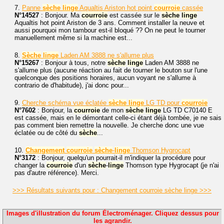
7.
Panne
sèche
linge
Aqualtis Ariston hot point
courroie
cassée
N°14527
: Bonjour. Ma
courroie
est cassée sur le
sèche
linge
Aqualtis hot point Ariston de 3 ans. Comment installer la neuve et
aussi pourquoi mon tambour est-il bloqué ?? On ne peut le tourner
manuellement même si la machine est...
8.
Sèche
linge
Laden AM 3888 ne s'allume plus
N°15267
: Bonjour à tous, notre
sèche
linge
Laden AM 3888 ne
s'allume plus (aucune réaction au fait de tourner le bouton sur l'une
quelconque des positions horaires, aucun voyant ne s'allume à
contrario de d'habitude), j'ai donc pour...
9.
Cherche schéma vue éclatée
sèche
linge
LG TD pour
courroie
N°7602
: Bonjour, la
courroie
de mon
sèche
linge
LG TD C70140 E
est cassée, mais en le démontant celle-ci étant déjà tombée, je ne sais
pas comment bien remettre la nouvelle. Je cherche donc une vue
éclatée ou de côté du
sèche
...
10.
Changement
courroie
sèche
-
linge
Thomson Hygrocapt
N°3172
: Bonjour, quelqu'un pourrait-il m'indiquer la procédure pour
changer la
courroie
d'un
sèche
-
linge
Thomson type Hygrocapt (je n'ai
pas d'autre référence). Merci.
>>> Résultats suivants pour : Changement courroie sèche linge >>>
Images d'illustration du forum Électroménager. Cliquez dessus pour
les agrandir.