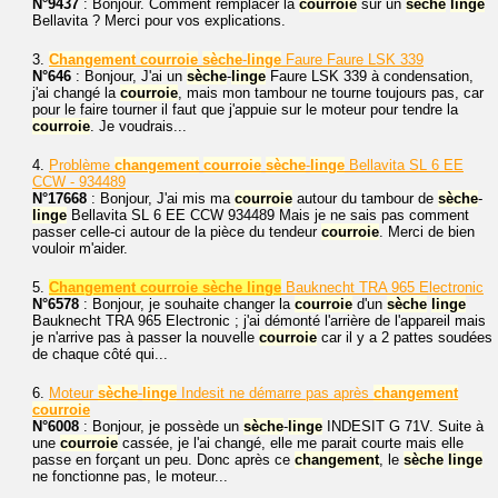
N°9437
: Bonjour. Comment remplacer la
courroie
sur un
sèche
linge
Bellavita ? Merci pour vos explications.
3.
Changement
courroie
sèche
-
linge
Faure Faure LSK 339
N°646
: Bonjour, J'ai un
sèche
-
linge
Faure LSK 339 à condensation,
j'ai changé la
courroie
, mais mon tambour ne tourne toujours pas, car
pour le faire tourner il faut que j'appuie sur le moteur pour tendre la
courroie
. Je voudrais...
4.
Problème
changement
courroie
sèche
-
linge
Bellavita SL 6 EE
CCW - 934489
N°17668
: Bonjour, J'ai mis ma
courroie
autour du tambour de
sèche
-
linge
Bellavita SL 6 EE CCW 934489 Mais je ne sais pas comment
passer celle-ci autour de la pièce du tendeur
courroie
. Merci de bien
vouloir m'aider.
5.
Changement courroie sèche linge
Bauknecht TRA 965 Electronic
N°6578
: Bonjour, je souhaite changer la
courroie
d'un
sèche
linge
Bauknecht TRA 965 Electronic ; j'ai démonté l'arrière de l'appareil mais
je n'arrive pas à passer la nouvelle
courroie
car il y a 2 pattes soudées
de chaque côté qui...
6.
Moteur
sèche
-
linge
Indesit ne démarre pas après
changement
courroie
N°6008
: Bonjour, je possède un
sèche
-
linge
INDESIT G 71V. Suite à
une
courroie
cassée, je l'ai changé, elle me parait courte mais elle
passe en forçant un peu. Donc après ce
changement
, le
sèche
linge
ne fonctionne pas, le moteur...