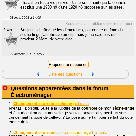
: travail en force vis par vis. J'ai le sentiment que la courroie
est plus une 1930 h9 q'une 1920 h8 proposée sur les sites.
03 mars 2008 à 14:00
Réponse 5 au problème électroménager
Invité
Bonjour, j'ai effectué les démarches, par contre au fond du
sèche-linge j'ai retrouvé un clip mais je ne sais pas doù il
provient ? Merci de votre aide.
29 octobre 2011 à 12:47
Liste des questions
Questions apparentées dans le forum
Électroménager
1.
Changement courroie sèche linge
Laden
N°4711
: Bonjour, Suite à la rupture de la
courroie
de mon
sèche
-
linge
et à la réception de la nouvelle, je voulais savoir s'il y avait un sens
concernant la pose de celle-ci ? La pose sur le tambour se fait du côté
cranté de la...
2.
Changement
courroie
cassée
sèche
linge
Bellavita