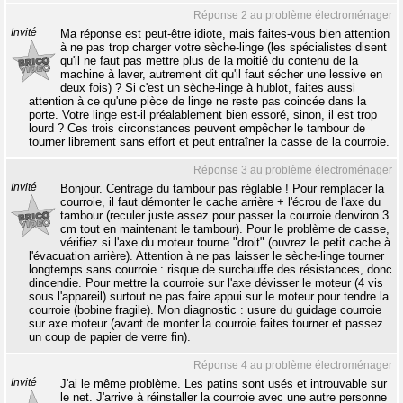
Réponse 2 au problème électroménager
Invité
Ma réponse est peut-être idiote, mais faites-vous bien attention
à ne pas trop charger votre sèche-linge (les spécialistes disent
qu'il ne faut pas mettre plus de la moitié du contenu de la
machine à laver, autrement dit qu'il faut sécher une lessive en
deux fois) ? Si c'est un sèche-linge à hublot, faites aussi
attention à ce qu'une pièce de linge ne reste pas coincée dans la
porte. Votre linge est-il préalablement bien essoré, sinon, il est trop
lourd ? Ces trois circonstances peuvent empêcher le tambour de
tourner librement sans effort et peut entraîner la casse de la courroie.
Réponse 3 au problème électroménager
Invité
Bonjour. Centrage du tambour pas réglable ! Pour remplacer la
courroie, il faut démonter le cache arrière + l'écrou de l'axe du
tambour (reculer juste assez pour passer la courroie denviron 3
cm tout en maintenant le tambour). Pour le problème de casse,
vérifiez si l'axe du moteur tourne "droit" (ouvrez le petit cache à
l'évacuation arrière). Attention à ne pas laisser le sèche-linge tourner
longtemps sans courroie : risque de surchauffe des résistances, donc
dincendie. Pour mettre la courroie sur l'axe dévisser le moteur (4 vis
sous l'appareil) surtout ne pas faire appui sur le moteur pour tendre la
courroie (bobine fragile). Mon diagnostic : usure du guidage courroie
sur axe moteur (avant de monter la courroie faites tourner et passez
un coup de papier de verre fin).
Réponse 4 au problème électroménager
Invité
J'ai le même problème. Les patins sont usés et introuvable sur
le net. J'arrive à réinstaller la courroie avec une autre personne