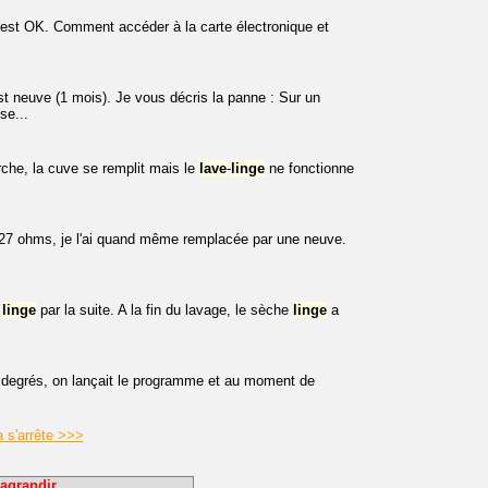
ui est OK. Comment accéder à la carte électronique et
 neuve (1 mois). Je vous décris la panne : Sur un
se...
he, la cuve se remplit mais le
lave
-
linge
ne fonctionne
 27 ohms, je l'ai quand même remplacée par une neuve.
e
linge
par la suite. A la fin du lavage, le sèche
linge
a
degrés, on lançait le programme et au moment de
 s'arrête >>>
agrandir.