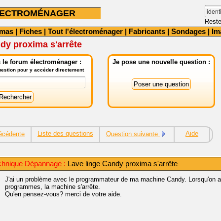
LECTROMÉNAGER
Reste
émas
|
Fiches
|
Tout l'électroménager
|
Fabricants
|
Sondages
|
Im
dy proxima s'arrête
 le forum électroménager :
Je pose une nouvelle question :
question pour y accéder directement
Liste des questions
Aide
écédente
Question suivante
chnique Dépannage :
Lave linge Candy proxima s'arrête
J'ai un problème avec le programmateur de ma machine Candy. Lorsqu'on arr
programmes, la machine s'arrête.
Qu'en pensez-vous? merci de votre aide.