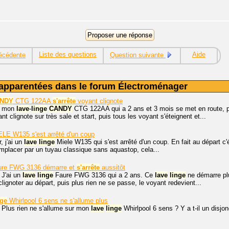
Liste des questions
Aide
écédente
Question suivante
apparentées dans le forum Électroménager
NDY
CTG 122AA
s'arrête
voyant clignote
, mon
lave
-
linge
CANDY
CTG 122AA qui a 2 ans et 3 mois se met en route, pre
nt clignote sur très sale et start, puis tous les voyant s'éteignent et...
LE W135 s'est arrêté d'un coup
, j'ai un
lave
linge
Miele W135 qui s'est arrêté d'un coup. En fait au départ c
mplacer par un tuyau classique sans aquastop, cela...
re FWG 3136 démarre et
s'arrête
aussitôt
 J'ai un
lave
linge
Faure FWG 3136 qui a 2 ans. Ce
lave
linge
ne démarre plu
lignoter au départ, puis plus rien ne se passe, le voyant redevient...
nge
Whirlpool 6 sens ne s'allume plus
 Plus rien ne s'allume sur mon
lave
linge
Whirlpool 6 sens ? Y a t-il un disjon