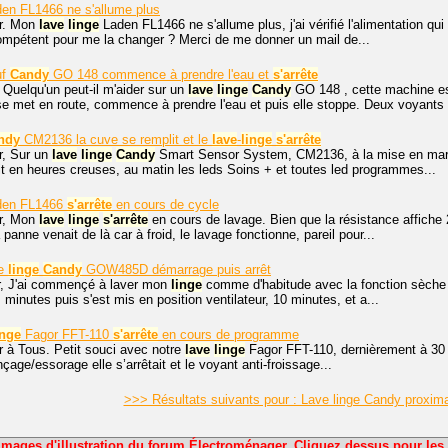
en FL1466 ne s'allume plus
r. Mon
lave
linge
Laden FL1466 ne s'allume plus, j'ai vérifié l'alimentation q
compétent pour me la changer ? Merci de me donner un mail de...
uf
Candy
GO 148 commence à prendre l'eau et
s'arrête
 Quelqu'un peut-il m'aider sur un
lave
linge
Candy
GO 148 , cette machine est
e met en route, commence à prendre l'eau et puis elle stoppe. Deux voyants 
ndy
CM2136 la cuve se remplit et le
lave
-
linge
s'arrête
r, Sur un
lave
linge
Candy
Smart Sensor System, CM2136, à la mise en marc
ait en heures creuses, au matin les leds Soins + et toutes led programmes...
en FL1466
s'arrête
en cours de cycle
r, Mon
lave
linge
s'arrête
en cours de lavage. Bien que la résistance affiche
panne venait de là car à froid, le lavage fonctionne, pareil pour...
he
linge
Candy
GOW485D démarrage puis arrêt
r, J'ai commençé à laver mon
linge
comme d'habitude avec la fonction sèch
minutes puis s'est mis en position ventilateur, 10 minutes, et a...
inge
Fagor FFT-110
s'arrête
en cours de programme
r à Tous. Petit souci avec notre
lave
linge
Fagor FFT-110, dernièrement à 30 
nçage/essorage elle s’arrêtait et le voyant anti-froissage...
>>> Résultats suivants pour : Lave linge Candy proxima
Images d'illustration du forum Électroménager. Cliquez dessus pour les 