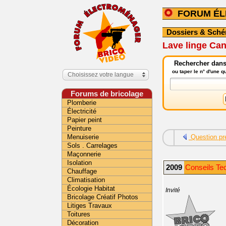
FORUM É
Dossiers & Sch
Lave linge Can
Rechercher dans
ou taper le n° d'une 
Choisissez votre langue
Forums de bricolage
Plomberie
Électricité
Papier peint
Peinture
Menuiserie
Question pr
Sols . Carrelages
Maçonnerie
Isolation
2009
Conseils Te
Chauffage
Climatisation
Écologie Habitat
Invité
Bricolage Créatif Photos
Litiges Travaux
Toitures
Décoration