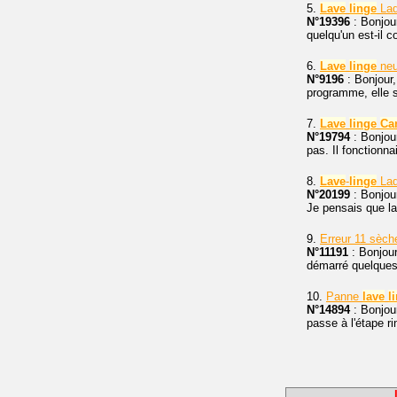
5.
Lave
linge
Lad
N°19396
: Bonjou
quelqu'un est-il 
6.
Lave
linge
ne
N°9196
: Bonjour,
programme, elle s
7.
Lave
linge
Ca
N°19794
: Bonjou
pas. Il fonctionn
8.
Lave
-
linge
Lad
N°20199
: Bonjou
Je pensais que la 
9.
Erreur 11 sèc
N°11191
: Bonjou
démarré quelques 
10.
Panne
lave
l
N°14894
: Bonjou
passe à l'étape ri