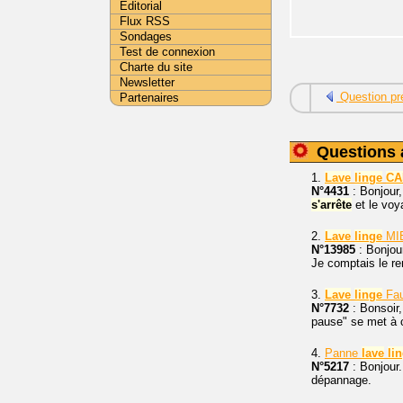
Editorial
Flux RSS
Sondages
Test de connexion
Charte du site
Newsletter
Question pr
Partenaires
Questions 
1.
Lave
linge
CA
N°4431
: Bonjour
s'arrête
et le voya
2.
Lave
linge
MIE
N°13985
: Bonjour
Je comptais le re
3.
Lave
linge
Fau
N°7732
: Bonsoir,
pause" se met à c
4.
Panne
lave
li
N°5217
: Bonjour.
dépannage.