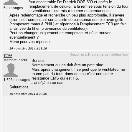
four encastrable De Dietrich DOP 399 et après le
remplacement de celui-ci, à la remise sous tension du four
6 messages
le ventilateur s'est mis à tourner en permanence.
Après redémontage et recherche un peu plus approfondie, il s'avère
qu'un petit composant sur la carte de puissance semble avoir grillé
(composant marqué PHIL) et répertorié à l'emplacement TC3 (en fait
à l'arrivée du fil en provenance du ventilateur).
Peut-on changer uniquement ce composant et où le trouver
éventuellement ?
Merci pour vos réponses.
16 novembre 2014 à 18:16
Réponse 1 Problème ventilateur four
TG56
Membre inscrit
Bonsoir.
Normalement oui ce doit être un petit triac.
Mais après changement il se peut que le ventilateur ne
tourne pas du tout, dans ce cas c'est une petite
résistance CMS qui est HS.
1 698 messages
J'ai déjà eu ce cas.
Salutations.
16 novembre 2014 à 20:36