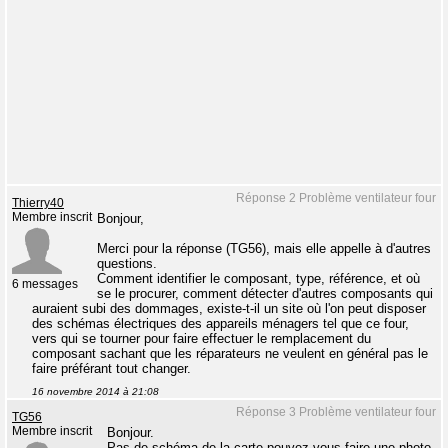
Réponse 2 Problème ventilateur four
Thierry40
Membre inscrit
Bonjour,
Merci pour la réponse (TG56), mais elle appelle à d'autres
questions.
Comment identifier le composant, type, référence, et où
6 messages
se le procurer, comment détecter d'autres composants qui
auraient subi des dommages, existe-t-il un site où l'on peut disposer
des schémas électriques des appareils ménagers tel que ce four,
vers qui se tourner pour faire effectuer le remplacement du
composant sachant que les réparateurs ne veulent en général pas le
faire préférant tout changer.
16 novembre 2014 à 21:08
Réponse 3 Problème ventilateur four
TG56
Membre inscrit
Bonjour.
Pas de schéma de la carte pouvez-vous faire une photo