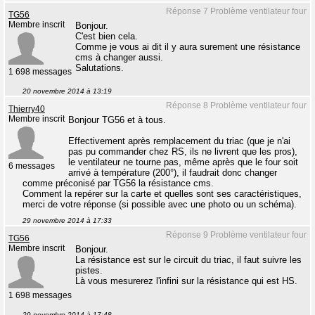
Réponse 7 Problème ventilateur four
TG56
Membre inscrit
Bonjour.
C'est bien cela.
Comme je vous ai dit il y aura surement une résistance
cms à changer aussi.
Salutations.
1 698 messages
20 novembre 2014 à 13:19
Réponse 8 Problème ventilateur four
Thierry40
Membre inscrit
Bonjour TG56 et à tous.
Effectivement après remplacement du triac (que je n'ai
pas pu commander chez RS, ils ne livrent que les pros),
le ventilateur ne tourne pas, même après que le four soit
6 messages
arrivé à température (200°), il faudrait donc changer
comme préconisé par TG56 la résistance cms.
Comment la repérer sur la carte et quelles sont ses caractéristiques,
merci de votre réponse (si possible avec une photo ou un schéma).
29 novembre 2014 à 17:33
Réponse 9 Problème ventilateur four
TG56
Membre inscrit
Bonjour.
La résistance est sur le circuit du triac, il faut suivre les
pistes.
Là vous mesurerez l'infini sur la résistance qui est HS.
1 698 messages
29 novembre 2014 à 17:48