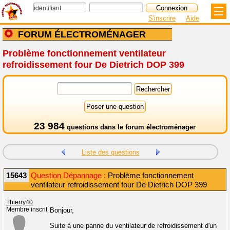
S'inscrire
Aide
FORUM ÉLECTROMÉNAGER
Problème fonctionnement ventilateur
refroidissement four De Dietrich DOP 399
23 984
questions dans le
forum électroménager
Liste des questions
15643
Question Dépannage :
Problème fonctionnement
ventilateur refroidissement four De Dietrich DOP 399
Thierry40
Membre inscrit
Bonjour,
Suite à une panne du ventilateur de refroidissement d'un