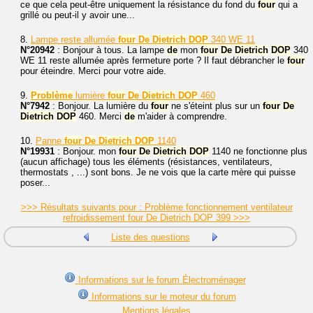
ce que cela peut-être uniquement la résistance du fond du
four
qui a
grillé ou peut-il y avoir une...
8.
Lampe reste allumée
four
De
Dietrich
DOP
340 WE 11
N°20942
: Bonjour à tous. La lampe
de
mon
four
De
Dietrich
DOP
340
WE 11 reste allumée après fermeture porte ? Il faut débrancher le
four
pour éteindre. Merci pour votre aide.
9.
Problème
lumière
four
De
Dietrich
DOP
460
N°7942
: Bonjour. La lumière du
four
ne s'éteint plus sur un
four
De
Dietrich
DOP
460. Merci
de
m'aider à comprendre.
10.
Panne
four
De
Dietrich
DOP
1140
N°19931
: Bonjour. mon
four
De
Dietrich
DOP
1140 ne fonctionne plus
(aucun affichage) tous les éléments (résistances, ventilateurs,
thermostats , ...) sont bons. Je ne vois que la carte mère qui puisse
poser...
>>> Résultats suivants pour : Problème fonctionnement ventilateur
refroidissement four De Dietrich DOP 399 >>>
Liste des questions
Informations sur le forum Électroménager
Informations sur le moteur du forum
Mentions légales