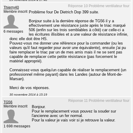
Réponse 10 Problème ventilateur four
Thierry40
Membre inscrit
Problème four De Dietrich Dop 399 suite.
Bonjour suite à la dernière réponse de TG56 il y a
effectivement une résistance juste après le triac marqué
506 (enfin sur les trois semblables à côté) car celle-ci a
6 messages
les écritures illisibles et a une valeur de résistance infinie,
donc elle doit être HS.
Pouvez-vous me donner une référence pour la commander (ou les
valeurs qu'il faut regarder pour avoir une équivalente), ensuite j'ai pu
faire remplacer le triac par un de mes amis mais il ne se sent pas
capable de remplacer cette petite résistance (pas forcement le
matériel approprié).
Connaissez-vous quelqu'un capable de réaliser le remplacement (un
professionnel même payant) dans les Landes (autour de Mont-de-
Marsan).
Merci de vos réponses.
30 novembre 2014 à 15:19
Réponse 11 Problème ventilateur four
TG56
Membre inscrit
Bonjour.
Pour le remplacement vous pouvez la souder sur
l'ancienne avec un fer normal.
Pour la valeur je vais voir si je retrouve la valeur.
1 698 messages