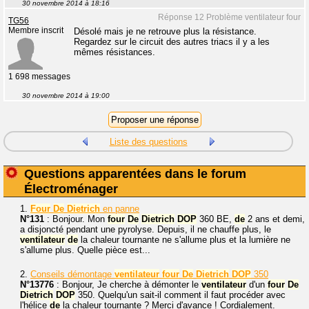
30 novembre 2014 à 18:16
Réponse 12 Problème ventilateur four
TG56
Membre inscrit
Désolé mais je ne retrouve plus la résistance.
Regardez sur le circuit des autres triacs il y a les
mêmes résistances.
1 698 messages
30 novembre 2014 à 19:00
Liste des questions
Questions apparentées dans le forum
Électroménager
1.
Four
De
Dietrich
en panne
N°131
: Bonjour. Mon
four
De
Dietrich
DOP
360 BE,
de
2 ans et demi,
a disjoncté pendant une pyrolyse. Depuis, il ne chauffe plus, le
ventilateur
de
la chaleur tournante ne s'allume plus et la lumière ne
s'allume plus. Quelle pièce est...
2.
Conseils démontage
ventilateur
four
De
Dietrich
DOP
350
N°13776
: Bonjour, Je cherche à démonter le
ventilateur
d'un
four
De
Dietrich
DOP
350. Quelqu'un sait-il comment il faut procéder avec
l'hélice
de
la chaleur tournante ? Merci d'avance ! Cordialement.