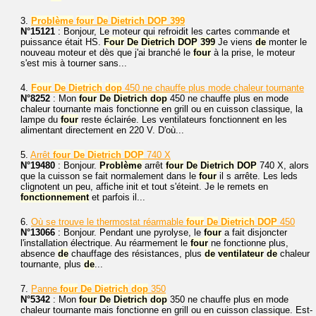
3.
Problème
four
De
Dietrich
DOP
399
N°15121
: Bonjour, Le moteur qui refroidit les cartes commande et
puissance était HS.
Four
De
Dietrich
DOP
399
Je viens
de
monter le
nouveau moteur et dès que j'ai branché le
four
à la prise, le moteur
s'est mis à tourner sans...
4.
Four
De
Dietrich
dop
450 ne chauffe plus mode chaleur tournante
N°8252
: Mon
four
De
Dietrich
dop
450 ne chauffe plus en mode
chaleur tournante mais fonctionne en grill ou en cuisson classique, la
lampe du
four
reste éclairée. Les ventilateurs fonctionnent en les
alimentant directement en 220 V. D'où...
5.
Arrêt
four
De
Dietrich
DOP
740 X
N°19480
: Bonjour.
Problème
arrêt
four
De
Dietrich
DOP
740 X, alors
que la cuisson se fait normalement dans le
four
il s arrête. Les leds
clignotent un peu, affiche init et tout s'éteint. Je le remets en
fonctionnement
et parfois il...
6.
Où se trouve le thermostat réarmable
four
De
Dietrich
DOP
450
N°13066
: Bonjour. Pendant une pyrolyse, le
four
a fait disjoncter
l'installation électrique. Au réarmement le
four
ne fonctionne plus,
absence
de
chauffage des résistances, plus
de
ventilateur
de
chaleur
tournante, plus
de
...
7.
Panne
four
De
Dietrich
dop
350
N°5342
: Mon
four
De
Dietrich
dop
350 ne chauffe plus en mode
chaleur tournante mais fonctionne en grill ou en cuisson classique. Est-