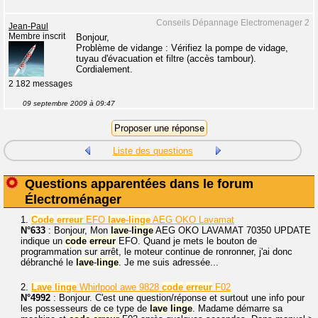
Conseils Dépannage Electromenager 2
Jean-Paul
Membre inscrit
Bonjour,
Problème de vidange : Vérifiez la pompe de vidage,
tuyau d'évacuation et filtre (accès tambour).
Cordialement.
2 182 messages
09 septembre 2009 à 09:47
Liste des questions
Questions apparentées dans le forum
Électroménager
1.
Code
erreur
EFO
lave
-
linge
AEG OKO Lavamat
N°633
: Bonjour, Mon
lave
-
linge
AEG OKO LAVAMAT 70350 UPDATE
indique un
code
erreur
EFO. Quand je mets le bouton de
programmation sur arrêt, le moteur continue de ronronner, j'ai donc
débranché le
lave
-
linge
. Je me suis adressée...
2.
Lave
linge
Whirlpool awe 9828
code
erreur
F02
N°4992
: Bonjour. C'est une question/réponse et surtout une info pour
les possesseurs de ce type de
lave
linge
. Madame démarre sa