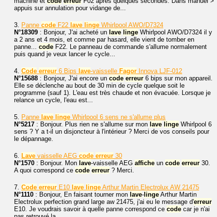
machine et
code
erreur
F02 après quelques secondes. Dans manuel >
appuis sur annulation pour vidange de...
3.
Panne
code
F22
lave
linge
Whirlpool AWO/D7324
N°18309
: Bonjour, J'ai acheté un
lave
linge
Whirlpool AWO/D7324 il y
a 2 ans et 4 mois, et comme par hasard, elle vient de tomber en
panne...
code
F22. Le panneau de commande s'allume normalement
puis quand je veux lancer le cycle...
4.
Code
erreur
6 Bips
lave
-vaisselle
Fagor
Innova LJF-012
N°15688
: Bonjour, J'ai encore un
code
erreur
6 bips sur mon appareil.
Elle se déclenche au bout de 30 min de cycle quelque soit le
programme (sauf 1). L'eau est très chaude et non évacuée. Lorsque je
relance un cycle, l'eau est...
5.
Panne
lave
linge
Whirlpool 6 sens ne s'allume plus
N°5217
: Bonjour. Plus rien ne s'allume sur mon
lave
linge
Whirlpool 6
sens ? Y a t-il un disjoncteur à l'intérieur ? Merci de vos conseils pour
le dépannage.
6.
Lave
vaisselle AEG
code
erreur
30
N°1570
: Bonjour. Mon
lave
-vaisselle AEG
affiche
un
code
erreur
30.
A quoi correspond ce
code
erreur
? Merci.
7.
Code
erreur
E10
lave
linge
Arthur Martin Electrolux AW 21475
N°1110
: Bonjour, En faisant tourner mon
lave
-
linge
Arthur Martin
Electrolux perfection grand large aw 21475, j'ai eu le message d'
erreur
E10. Je voudrais savoir à quelle panne correspond ce
code
car je n'ai
pas retrouvé la...