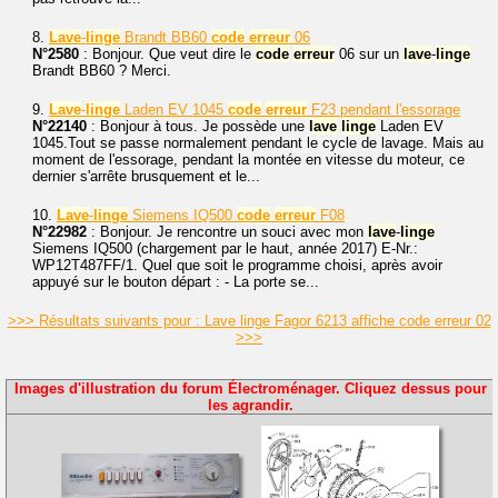
8.
Lave
-
linge
Brandt BB60
code
erreur
06
N°2580
: Bonjour. Que veut dire le
code
erreur
06 sur un
lave
-
linge
Brandt BB60 ? Merci.
9.
Lave
-
linge
Laden EV 1045
code
erreur
F23 pendant l'essorage
N°22140
: Bonjour à tous. Je possède une
lave
linge
Laden EV
1045.Tout se passe normalement pendant le cycle de lavage. Mais au
moment de l'essorage, pendant la montée en vitesse du moteur, ce
dernier s'arrête brusquement et le...
10.
Lave
-
linge
Siemens IQ500
code
erreur
F08
N°22982
: Bonjour. Je rencontre un souci avec mon
lave
-
linge
Siemens IQ500 (chargement par le haut, année 2017) E-Nr.:
WP12T487FF/1. Quel que soit le programme choisi, après avoir
appuyé sur le bouton départ : - La porte se...
>>> Résultats suivants pour : Lave linge Fagor 6213 affiche code erreur 02
>>>
Images d'illustration du forum Électroménager. Cliquez dessus pour
les agrandir.