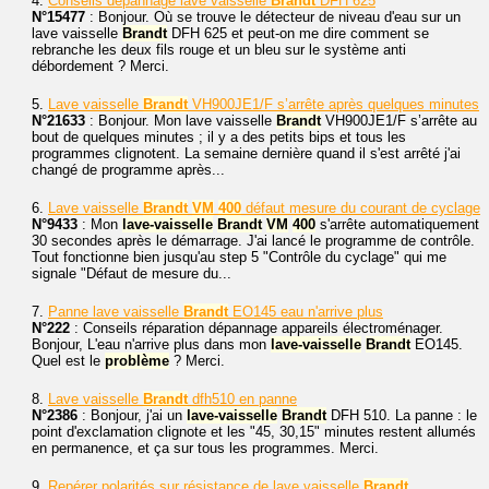
4.
Conseils dépannage lave vaisselle
Brandt
DFH 625
N°15477
: Bonjour. Où se trouve le détecteur de niveau d'eau sur un
lave vaisselle
Brandt
DFH 625 et peut-on me dire comment se
rebranche les deux fils rouge et un bleu sur le système anti
débordement ? Merci.
5.
Lave vaisselle
Brandt
VH900JE1/F s’arrête après quelques minutes
N°21633
: Bonjour. Mon lave vaisselle
Brandt
VH900JE1/F s’arrête au
bout de quelques minutes ; il y a des petits bips et tous les
programmes clignotent. La semaine dernière quand il s'est arrêté j'ai
changé de programme après...
6.
Lave vaisselle
Brandt
VM
400
défaut mesure du courant de cyclage
N°9433
: Mon
lave-vaisselle
Brandt
VM
400
s'arrête automatiquement
30 secondes après le démarrage. J'ai lancé le programme de contrôle.
Tout fonctionne bien jusqu'au step 5 "Contrôle du cyclage" qui me
signale "Défaut de mesure du...
7.
Panne lave vaisselle
Brandt
EO145 eau n'arrive plus
N°222
: Conseils réparation dépannage appareils électroménager.
Bonjour, L'eau n'arrive plus dans mon
lave-vaisselle
Brandt
EO145.
Quel est le
problème
? Merci.
8.
Lave vaisselle
Brandt
dfh510 en panne
N°2386
: Bonjour, j'ai un
lave-vaisselle
Brandt
DFH 510. La panne : le
point d'exclamation clignote et les "45, 30,15" minutes restent allumés
en permanence, et ça sur tous les programmes. Merci.
9.
Repérer polarités sur résistance de lave vaisselle
Brandt