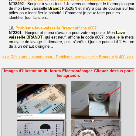
N°18492
: Bonjour à vous tous ! Je viens de changer le thermoplongeur
de mon lave vaisselle
Brandt
P3520/N et il n'y a pas de couleur sur les
pôles pour identifier la polarité ! Comment je peux faire pour les
identifier (sur l'ancien...
10.
Problème
lave-vaisselle
Brandt
affiche d007
N°2201
: Bonjour et merci d'avance pour votre réponse. Mon
Lave-
vaisselle
BRANDT
, qui est neuf, affiche le code d007 lorque je le mets
en cycle de lavage. Il démarre, puis s'arrête. Que se passe-t-il ? Est-ce
dû à un défaut d'origine...
>>> Résultats suivants pour : Problème lave-vaisselle Brandt VM 400 >>>
Images d'illustration du forum Électroménager. Cliquez dessus pour
les agrandir.