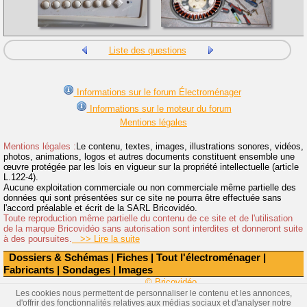
Liste des questions
Informations sur le forum Électroménager
Informations sur le moteur du forum
Mentions légales
Mentions légales :
Le contenu, textes, images, illustrations sonores, vidéos,
photos, animations, logos et autres documents constituent ensemble une
œuvre protégée par les lois en vigueur sur la propriété intellectuelle (article
L.122-4).
Aucune exploitation commerciale ou non commerciale même partielle des
données qui sont présentées sur ce site ne pourra être effectuée sans
l'accord préalable et écrit de la SARL Bricovidéo.
Toute reproduction même partielle du contenu de ce site et de l'utilisation
de la marque Bricovidéo sans autorisation sont interdites et donneront suite
à des poursuites.
>> Lire la suite
Dossiers & Schémas
|
Fiches
|
Tout l'électroménager
|
Fabricants
|
Sondages
|
Images
© Bricovidéo
Les cookies nous permettent de personnaliser le contenu et les annonces,
d'offrir des fonctionnalités relatives aux médias sociaux et d'analyser notre