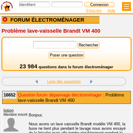
S'inscrire
Aide
FORUM ÉLECTROMÉNAGER
Problème lave-vaisselle Brandt VM 400
23 984
questions dans le
forum électroménager
Liste des questions
16652
Question forum dépannage électroménager :
Problème
lave-vaisselle Brandt VM 400
liobon
Membre inscrit
Bonjour,
Nous avons un lave vaisselle Brandt modèle VM 400, la
buse ne tient plus pendant le lavage nous avons essayé
de la bricoler mais elle tombe régulièrement pendant le