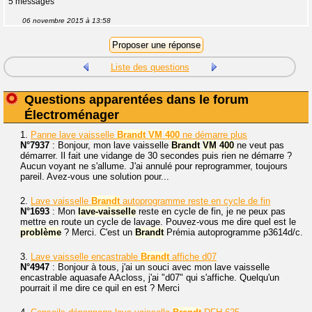
5 messages
06 novembre 2015 à 13:58
Liste des questions
Questions apparentées dans le forum
Électroménager
1.
Panne lave vaisselle
Brandt
VM
400
ne démarre plus
N°7937
: Bonjour, mon lave vaisselle
Brandt
VM
400
ne veut pas
démarrer. Il fait une vidange de 30 secondes puis rien ne démarre ?
Aucun voyant ne s'allume. J'ai annulé pour reprogrammer, toujours
pareil. Avez-vous une solution pour...
2.
Lave vaisselle
Brandt
autoprogramme reste en cycle de fin
N°1693
: Mon
lave-vaisselle
reste en cycle de fin, je ne peux pas
mettre en route un cycle de lavage. Pouvez-vous me dire quel est le
problème
? Merci. C'est un
Brandt
Prémia autoprogramme p3614d/c.
3.
Lave vaisselle encastrable
Brandt
affiche d07
N°4947
: Bonjour à tous, j'ai un souci avec mon lave vaisselle
encastrable aquasafe AAcloss, j'ai "d07" qui s'affiche. Quelqu'un
pourrait il me dire ce quil en est ? Merci