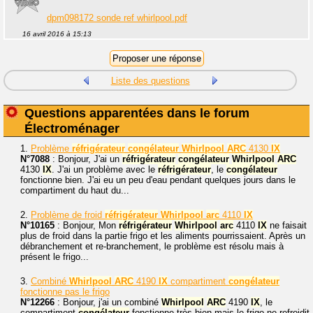
dpm098172 sonde ref whirlpool.pdf
16 avril 2016 à 15:13
Liste des questions
Questions apparentées dans le forum
Électroménager
1.
Problème
réfrigérateur
congélateur
Whirlpool
ARC
4130
IX
N°7088
: Bonjour, J'ai un
réfrigérateur
congélateur
Whirlpool
ARC
4130
IX
. J'ai un problème avec le
réfrigérateur
, le
congélateur
fonctionne bien. J'ai eu un peu d'eau pendant quelques jours dans le
compartiment du haut du...
2.
Problème de froid
réfrigérateur
Whirlpool
arc
4110
IX
N°10165
: Bonjour, Mon
réfrigérateur
Whirlpool
arc
4110
IX
ne faisait
plus de froid dans la partie frigo et les aliments pourrissaient. Après un
débranchement et re-branchement, le problème est résolu mais à
présent le frigo...
3.
Combiné
Whirlpool
ARC
4190
IX
compartiment
congélateur
fonctionne pas le frigo
N°12266
: Bonjour, j'ai un combiné
Whirlpool
ARC
4190
IX
, le
compartiment
congélateur
fonctionne très bien mais le frigo ne refroidit