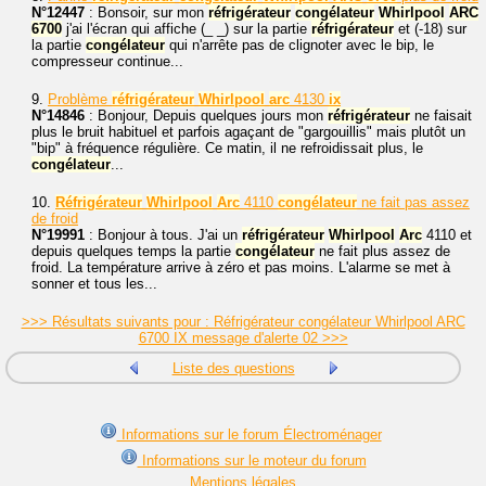
N°12447
: Bonsoir, sur mon
réfrigérateur
congélateur
Whirlpool
ARC
6700
j'ai l'écran qui affiche (_ _) sur la partie
réfrigérateur
et (-18) sur
la partie
congélateur
qui n'arrête pas de clignoter avec le bip, le
compresseur continue...
9.
Problème
réfrigérateur
Whirlpool
arc
4130
ix
N°14846
: Bonjour, Depuis quelques jours mon
réfrigérateur
ne faisait
plus le bruit habituel et parfois agaçant de "gargouillis" mais plutôt un
"bip" à fréquence régulière. Ce matin, il ne refroidissait plus, le
congélateur
...
10.
Réfrigérateur
Whirlpool
Arc
4110
congélateur
ne fait pas assez
de froid
N°19991
: Bonjour à tous. J'ai un
réfrigérateur
Whirlpool
Arc
4110 et
depuis quelques temps la partie
congélateur
ne fait plus assez de
froid. La température arrive à zéro et pas moins. L'alarme se met à
sonner et tous les...
>>> Résultats suivants pour : Réfrigérateur congélateur Whirlpool ARC
6700 IX message d'alerte 02 >>>
Liste des questions
Informations sur le forum Électroménager
Informations sur le moteur du forum
Mentions légales