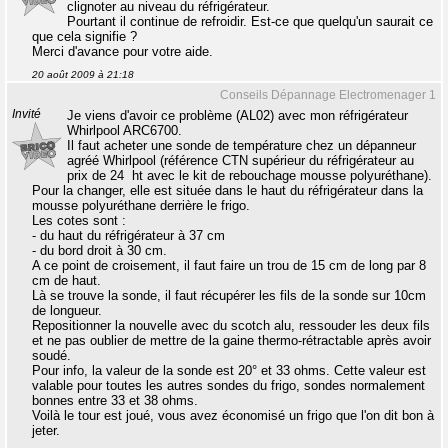
clignoter au niveau du réfrigérateur.
Pourtant il continue de refroidir. Est-ce que quelqu'un saurait ce
que cela signifie ?
Merci d'avance pour votre aide.
20 août 2009 à 21:18
Conseils Dépannage Electromenager 1
Invité
Je viens d'avoir ce problème (AL02) avec mon réfrigérateur
Whirlpool ARC6700.
Il faut acheter une sonde de température chez un dépanneur
agréé Whirlpool (référence CTN supérieur du réfrigérateur au
prix de 24  ht avec le kit de rebouchage mousse polyuréthane).
Pour la changer, elle est située dans le haut du réfrigérateur dans la
mousse polyuréthane derrière le frigo.
Les cotes sont :
- du haut du réfrigérateur à 37 cm
- du bord droit à 30 cm.
A ce point de croisement, il faut faire un trou de 15 cm de long par 8
cm de haut.
Là se trouve la sonde, il faut récupérer les fils de la sonde sur 10cm
de longueur.
Repositionner la nouvelle avec du scotch alu, ressouder les deux fils
et ne pas oublier de mettre de la gaine thermo-rétractable après avoir
soudé.
Pour info, la valeur de la sonde est 20° et 33 ohms. Cette valeur est
valable pour toutes les autres sondes du frigo, sondes normalement
bonnes entre 33 et 38 ohms.
Voilà le tour est joué, vous avez économisé un frigo que l'on dit bon à
jeter.