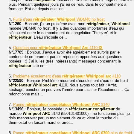
plus. Pendant quelques jours j'ai eu de l'eau dans le compartiment à
fromage. Est-ce depuis que l'on...
4.
Fuite d'eau
réfrigérateur
Whirlpool
WBM48 no frost
N°1260
: Bonsoir, j'ai un problème avec mon
réfrigérateur
,
Whirlpool
modèle WBM48 no frost. Il y a des quantités importantes d'eau qui
s'écoulent entre le compartiment de congélation "Freezer" et le
réfrigérateur
. L'eau s'écoule de...
5.
Question pour
réfrigérateur
Whirlpool
Arc
4110
IX
N°17789
: Bonjour, J'avoue avoir été agréablement surpris par le
contenu de ce forum et par les réponses apportées aux questions
posées ! :) J'ai lu les (très intéressants) messages concernant le
réfrigérateur
cité en...
6.
Problème écoulement d'eau
réfrigérateur
Whirlpool
arc
4110
N°22590
: Bonjour. Problème récurrent d'écoulement d'eau et de froid
réfrigérateur
Whirlpool
arc
4110. Nous avons tout fait : Arrêt,
séchage, pencher un peu vers l'arrière pour faciliter l'écoulement... Ça
refonctionne mais...
7.
Panne
réfrigérateur
congélateur
Whirlpool
ARC
3140
N°13496
: Bonjour, Je possède un
réfrigérateur
congélateur
de
marque
Whirlpool
ARC
3140 (850131401000) il ne fonctionne plus, je
dois manœuvrer par un mouvement de va et vient la touche du
thermostat en faisant marche, arrêt...
8.
Panne
réfrigérateur
congélateur
Whirlpool
ARC
6700
plus de froid