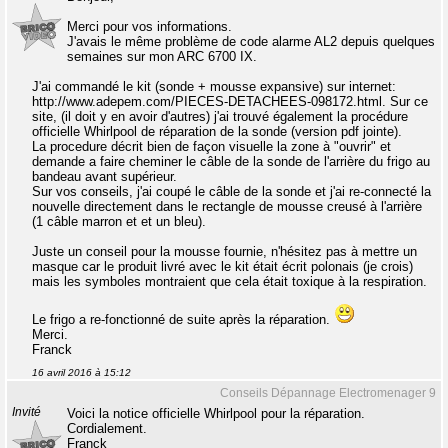
Merci pour vos informations.
J'avais le même problème de code alarme AL2 depuis quelques
semaines sur mon ARC 6700 IX.
J'ai commandé le kit (sonde + mousse expansive) sur internet:
http://www.adepem.com/PIECES-DETACHEES-098172.html. Sur ce
site, (il doit y en avoir d'autres) j'ai trouvé également la procédure
officielle Whirlpool de réparation de la sonde (version pdf jointe).
La procedure décrit bien de façon visuelle la zone à "ouvrir" et
demande a faire cheminer le câble de la sonde de l'arrière du frigo au
bandeau avant supérieur.
Sur vos conseils, j'ai coupé le câble de la sonde et j'ai re-connecté la
nouvelle directement dans le rectangle de mousse creusé à l'arrière
(1 câble marron et et un bleu).
Juste un conseil pour la mousse fournie, n'hésitez pas à mettre un
masque car le produit livré avec le kit était écrit polonais (je crois)
mais les symboles montraient que cela était toxique à la respiration.
Le frigo a re-fonctionné de suite après la réparation.
Merci.
Franck
16 avril 2016 à 15:12
Conseils Dépannage Electromenager 9
Invité
Voici la notice officielle Whirlpool pour la réparation.
Cordialement.
Franck