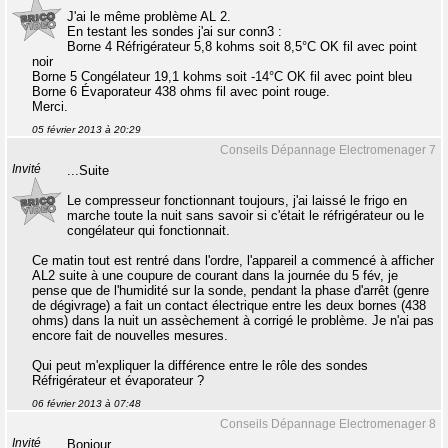
J'ai le même problème AL 2.
En testant les sondes j'ai sur conn3 :
Borne 4 Réfrigérateur 5,8 kohms soit 8,5°C OK fil avec point
noir
Borne 5 Congélateur 19,1 kohms soit -14°C OK fil avec point bleu
Borne 6 Évaporateur 438 ohms fil avec point rouge.
Merci.
05 février 2013 à 20:29
Conseils Dépannage Electromenager 7
Invité
...Suite
Le compresseur fonctionnant toujours, j'ai laissé le frigo en
marche toute la nuit sans savoir si c'était le réfrigérateur ou le
congélateur qui fonctionnait.
Ce matin tout est rentré dans l'ordre, l'appareil a commencé à afficher
AL2 suite à une coupure de courant dans la journée du 5 fév, je
pense que de l'humidité sur la sonde, pendant la phase d'arrêt (genre
de dégivrage) a fait un contact électrique entre les deux bornes (438
ohms) dans la nuit un assèchement à corrigé le problème. Je n'ai pas
encore fait de nouvelles mesures.
Qui peut m'expliquer la différence entre le rôle des sondes
Réfrigérateur et évaporateur ?
06 février 2013 à 07:48
Conseils Dépannage Electromenager 8
Invité
Bonjour,