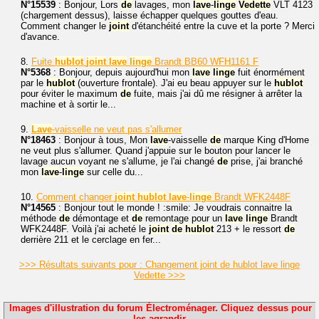
N°15539
: Bonjour, Lors
de
lavages, mon
lave
-
linge
Vedette
VLT 4123
(chargement dessus), laisse échapper quelques gouttes d'eau.
Comment changer le
joint
d'étanchéité entre la cuve et la porte ? Merci
d'avance.
8.
Fuite
hublot
joint
lave
linge
Brandt BB60 WFH1161 F
N°5368
: Bonjour, depuis aujourd'hui mon
lave
linge
fuit énormément
par le
hublot
(ouverture frontale). J'ai eu beau appuyer sur le
hublot
pour éviter le maximum
de
fuite, mais j'ai dû me résigner à arrêter la
machine et à sortir le...
9.
Lave
-vaisselle ne veut pas s'allumer
N°18463
: Bonjour à tous, Mon
lave
-vaisselle
de
marque King d'Home
ne veut plus s'allumer. Quand j'appuie sur le bouton pour lancer le
lavage aucun voyant ne s'allume, je l'ai changé
de
prise, j'ai branché
mon
lave
-
linge
sur celle du...
10.
Comment changer
joint
hublot
lave
-
linge
Brandt WFK2448F
N°14565
: Bonjour tout le monde ! :smile: Je voudrais connaitre la
méthode
de
démontage et
de
remontage pour un
lave
linge
Brandt
WFK2448F. Voilà j'ai acheté le
joint
de
hublot
213 + le ressort
de
derrière 211 et le cerclage en fer...
>>> Résultats suivants pour : Changement joint de hublot lave linge
Vedette >>>
Images d'illustration du forum Électroménager. Cliquez dessus pour
les agrandir.