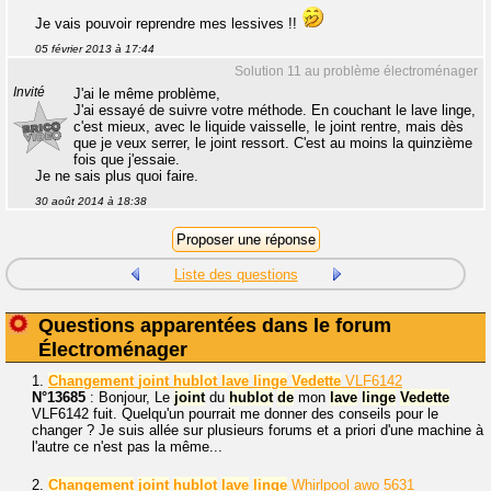
Je vais pouvoir reprendre mes lessives !!
05 février 2013 à 17:44
Solution 11 au problème électroménager
Invité
J'ai le même problème,
J'ai essayé de suivre votre méthode. En couchant le lave linge,
c'est mieux, avec le liquide vaisselle, le joint rentre, mais dès
que je veux serrer, le joint ressort. C'est au moins la quinzième
fois que j'essaie.
Je ne sais plus quoi faire.
30 août 2014 à 18:38
Liste des questions
Questions apparentées dans le forum
Électroménager
1.
Changement
joint
hublot
lave
linge
Vedette
VLF6142
N°13685
: Bonjour, Le
joint
du
hublot
de
mon
lave
linge
Vedette
VLF6142 fuit. Quelqu'un pourrait me donner des conseils pour le
changer ? Je suis allée sur plusieurs forums et a priori d'une machine à
l'autre ce n'est pas la même...
2.
Changement
joint
hublot
lave
linge
Whirlpool awo 5631