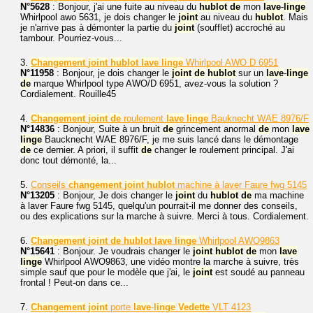
N°5628
: Bonjour, j'ai une fuite au niveau du
hublot
de
mon
lave
-
linge
Whirlpool awo 5631, je dois changer le
joint
au niveau du
hublot
. Mais
je n'arrive pas à démonter la partie du
joint
(soufflet) accroché au
tambour. Pourriez-vous...
3.
Changement
joint
hublot
lave
linge
Whirlpool AWO D 6951
N°11958
: Bonjour, je dois changer le
joint
de
hublot
sur un
lave
-
linge
de
marque Whirlpool type AWO/D 6951, avez-vous la solution ?
Cordialement. Rouille45
4.
Changement
joint
de
roulement
lave
linge
Bauknecht WAE 8976/F
N°14836
: Bonjour, Suite à un bruit
de
grincement anormal
de
mon
lave
linge
Baucknecht WAE 8976/F, je me suis lancé dans le démontage
de
ce dernier. A priori, il suffit
de
changer le roulement principal. J'ai
donc tout démonté, la...
5.
Conseils
changement
joint
hublot
machine à laver Faure fwg 5145
N°13205
: Bonjour, Je dois changer le
joint
du
hublot
de
ma machine
à laver Faure fwg 5145, quelqu'un pourrait-il me donner des conseils,
ou des explications sur la marche à suivre. Merci à tous. Cordialement.
6.
Changement
joint
de
hublot
lave
linge
Whirlpool AWO9863
N°15641
: Bonjour. Je voudrais changer le
joint
hublot
de
mon
lave
linge
Whirlpool AWO9863, une vidéo montre la marche à suivre, très
simple sauf que pour le modèle que j'ai, le
joint
est soudé au panneau
frontal ! Peut-on dans ce...
7.
Changement
joint
porte
lave
-
linge
Vedette
VLT 4123