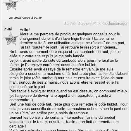
25 janvier 2008 à 02:49
Solution 5 au problème électroménager
Invité
Hello !
Alors je me permets de prodiguer quelques conseils pour le
changement du joint d'un lave-linge frontal ! La semaine
dernière suite à une utilisation quelque peu "idiote" de ma part,
j'ai fait "sauter" le joint, j'ai retrouvé le ressort à l'intérieur...
Bref, après un moment de panique et pas contente du tout, je suis
allée sur votre site et puis je me suis lancée.
Le joint avait sauté du côté du tambour, alors pour me faciliter la
tâche, je l'ai enlevé carrément aussi du côté hublot.
Ensuite après avoir essayé de le remettre en vain, je me suis
résignée à coucher la machine et là, tout a été plus facile. J'ai d'abord
remis le joint (côté tambour) tout seul et ensuite avec l'aide de mon
mari, surtout de ses 2 mains, nous avons étiré le ressort et je l'ai
positionné sur le joint.
Pas facile à expliquer mais quand on est dessus, on comprend mieux
(et l'angoisse de devoir faire appel à un réparateur, ça aide à
comprendre !).
Bref une fois ce côté fait, reste plus qu'à remettre le côté hublot. Pour
cela je vous conseille de remettre la machine debout sinon le joint est
un peu "tiré" en arrière par le poids du tambour.
Suivant les conseils de certains internautes, j'ai mis du produit
vaisselle tout le tour et ensuite... facile et on finit en remettant le
cerclage !
Voilà, un explication un peu longue peut être mais la joie d'y être