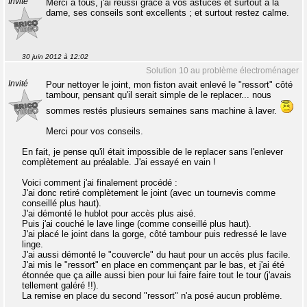
Invité
Merci à tous, j'ai réussi grâce à vos astuces et surtout à la
dame, ses conseils sont excellents ; et surtout restez calme.
30 juin 2012 à 12:02
Solution 10 au problème électroménager
Invité
Pour nettoyer le joint, mon fiston avait enlevé le "ressort" côté
tambour, pensant qu'il serait simple de le replacer... nous
sommes restés plusieurs semaines sans machine à laver.
Merci pour vos conseils.
En fait, je pense qu'il était impossible de le replacer sans l'enlever
complètement au préalable. J'ai essayé en vain !
Voici comment j'ai finalement procédé :
J'ai donc retiré complètement le joint (avec un tournevis comme
conseillé plus haut).
J'ai démonté le hublot pour accès plus aisé.
Puis j'ai couché le lave linge (comme conseillé plus haut).
J'ai placé le joint dans la gorge, côté tambour puis redressé le lave
linge.
J'ai aussi démonté le "couvercle" du haut pour un accès plus facile.
J'ai mis le "ressort" en place en commençant par le bas, et j'ai été
étonnée que ça aille aussi bien pour lui faire faire tout le tour (j'avais
tellement galéré !!).
La remise en place du second "ressort" n'a posé aucun problème.