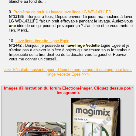
blanche au fond du...
9.
Problème de bruit au lavage lave linge LG WD-14311FD
N°13186
: Bonjour à tous, Depuis environ 15 jours ma machine à laver
LG WD-14311FD fait un bruit effroyable pendant le lavage. Auriez-vous
une
idée de ce qui pourrait provoquer ça ? J'ai filmé et je vous mets le
lien. Merci...
10.
Lave linge
Vedette
Ligne Egée
N°1442
: Bonjour, je possède un
lave-linge
Vedette
Ligne Egée et je
n'arrive pas à enlever la pièce à objets qui se trouve sous le tambour.
Impossible de la tirer droit ou de la décaler vers la gauche. Pouvez-
vous me donner un conseil...
>>> Résultats suivants pour : Cherche une pompe d'essorage pour lave-
linge Vedette Egee >>>
Images d'illustration du forum Électroménager. Cliquez dessus pour
les agrandir.