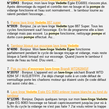
N°10943
: Bonjour, mon lave linge
Vedette
Egée EG6001 n'essore plus.
Après démontage du regard et contrôle rien ne bouge et la
pompe
de
vidange fonctionne et l'eau sort normalement... le tambour tourne au
ralenti pendant l'essorage...
5.
Panne lave linge
Vedette
887 super
N°5939
: Bonjour, j'ai un lave linge
Vedette
type 887 Super. Tous les
cycles fonctionnent sauf l'essorage. En fin de programme elle a bien
vidangé mais pas essoré. La
pompe
fonctionne, nettoyage
pompe
et
durite cuve-
pompe
effectué. Au...
6.
Tambour bloqué sur essorage lave linge
Vedette
N°4090
: Bonjour. Mon
lave-linge
Vedette
Egee
fonctionne
parfaitement pendant le cycle de lavage rinçage et vidange, mais reste
bloque à l'arrêt lorsquil est sur essorage. Quand j'ouvre le tambour il
reste de l'eau au fond. D'ou vient...
7.
Pas ou peu
d'essorage
lave-linge
Brandt WTD8284SF
N°20707
: Bonjour, L'appareil est un
lave-linge
séchant Brandt WTD
8284 SF / 6U1LBTFFH. J'ai déjà changé suite à un code défaut de
verrouillage porte les charbons moteur qui étaient usés (le code défaut
est aussi celui des...
8.
Lave linge
Vedette
Egée EG 8083 enlever trappe blanche au fond du
tambour
N°12395
: Bonjour, Depuis quelques temps sur mon
lave-linge
Vedette
Egée EG 8083 l'essorage se faisait capricieusement jusqu'au jour où à
la fin du cycle la vidange ne s'est pas faite ? J'ai voulu retirer la trappe