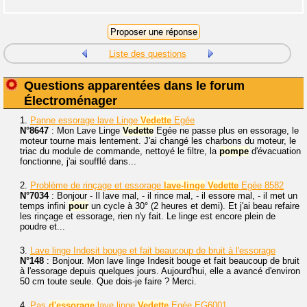
Liste des questions
Questions apparentées dans le forum
Électroménager
1.
Panne essorage lave Linge
Vedette
Egée
N°8647
: Mon Lave Linge
Vedette
Egée ne passe plus en essorage, le
moteur tourne mais lentement. J'ai changé les charbons du moteur, le
triac du module de commande, nettoyé le filtre, la
pompe
d'évacuation
fonctionne, j'ai soufflé dans...
2.
Problème de rinçage et essorage
lave-linge
Vedette
Egée 8582
N°7034
: Bonjour - Il lave mal, - il rince mal, - il essore mal, - il met un
temps infini
pour
un cycle à 30° (2 heures et demi). Et j'ai beau refaire
les rinçage et essorage, rien n'y fait. Le linge est encore plein de
poudre et...
3.
Lave linge Indesit bouge et fait beaucoup de bruit à l'essorage
N°148
: Bonjour. Mon lave linge Indesit bouge et fait beaucoup de bruit
à l'essorage depuis quelques jours. Aujourd'hui, elle a avancé d'environ
50 cm toute seule. Que dois-je faire ? Merci.
4.
Pas
d'essorage
lave linge
Vedette
Egée EG6001