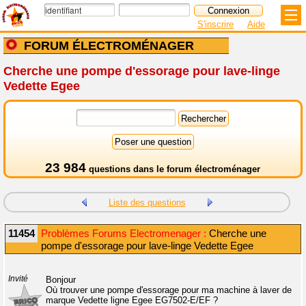
S'inscrire
Aide
FORUM ÉLECTROMÉNAGER
Cherche une pompe d'essorage pour lave-linge
Vedette Egee
23 984
questions dans le
forum électroménager
Liste des questions
11454
Problèmes Forums Electromenager :
Cherche une
pompe d'essorage pour lave-linge Vedette Egee
Invité
Bonjour
Où trouver une pompe d'essorage pour ma machine à laver de
marque Vedette ligne Egee EG7502-E/EF ?