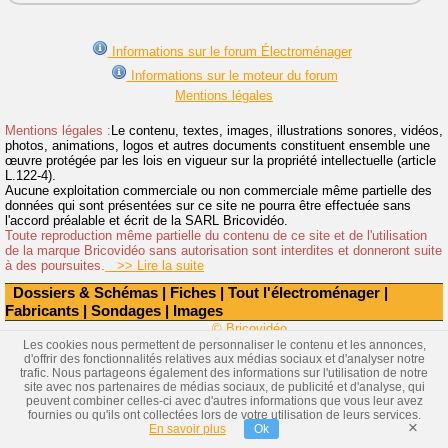
Informations sur le forum Électroménager
Informations sur le moteur du forum
Mentions légales
Mentions légales :
Le contenu, textes, images, illustrations sonores, vidéos,
photos, animations, logos et autres documents constituent ensemble une
œuvre protégée par les lois en vigueur sur la propriété intellectuelle (article
L.122-4).
Aucune exploitation commerciale ou non commerciale même partielle des
données qui sont présentées sur ce site ne pourra être effectuée sans
l'accord préalable et écrit de la SARL Bricovidéo.
Toute reproduction même partielle du contenu de ce site et de l'utilisation
de la marque Bricovidéo sans autorisation sont interdites et donneront suite
à des poursuites.
>> Lire la suite
Dossiers & Schémas
|
Fiches
|
Tout l'électroménager
|
Fabricants
|
Sondages
|
Images
© Bricovidéo
Les cookies nous permettent de personnaliser le contenu et les annonces,
d'offrir des fonctionnalités relatives aux médias sociaux et d'analyser notre
trafic. Nous partageons également des informations sur l'utilisation de notre
site avec nos partenaires de médias sociaux, de publicité et d'analyse, qui
peuvent combiner celles-ci avec d'autres informations que vous leur avez
fournies ou qu'ils ont collectées lors de votre utilisation de leurs services.
×
En savoir plus
Ok