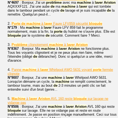
N°4697
: Bonjour, J'ai un
problème
avec ma
machine
à
laver
Ariston
AQXXXF121. J'ai une aube
de
ma
machine
à
laver
qui est tombée
dans le tambour pendant un cycle
de
lavage et je suis incapable
de
la
remettre. Quelqu'un peut-il...
2.
Porte
de
machine
à
laver
Faure LFV859 sécurité
bloquée
N°179
: Ma
machine
à
laver
Faure LFV 859 fait le programme
normalement, mais à la fin, la
porte
du hublot ne s'ouvre plus. Elle est
bloquée
par le système
de
sécurité. Comment faire ? Merci.
3.
Problème
clignotement
machine
à
laver
Ariston
N°8367
: Bonjour. Ma
machine
à
laver
Ariston
ne fonctionne plus.
Tous les voyants clignotent et je ne peux plus rien faire, même
l'éteindre (obligé
de
débrancher). Donc si quelqu'un a une idée, merci
d'avance.
4.
Panne
machine
à
laver
Whirlpool AWO 5631 voyant
porte
fermée
clignote
N°9007
: Bonjour, J'ai une
machine
à
laver
Whirlpool AWO 5631.
Lorsqu'on démarre un cycle, la
machine
se remplit correctement, le
tambour tourne, mais au bout
de
2-3 minutes un petit clic se fait
entendre suivi d'un bruit (genre...
5.
Machine
à
laver
Ariston
AVL 160 reste
bloquée
sur lavage ne
vidange pas
N°8506
: Bonjour, J'ai une
machine
à
laver
Ariston
AVL 160 qui reste
bloquée
sur lavage. Elle ne se vidange pas et reste en route
indéfiniment. Je passe en position rinçage manuellement. Ceci sur tous