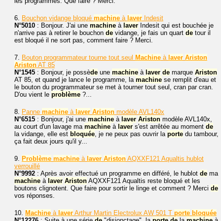
les programmes. Que faire ? Merci.
6.
Bouchon vidange bloqué
machine
à
laver
Indesit
N°5010
: Bonjour. J'ai une
machine
à
laver
Indesit qui est bouchée je
n'arrive pas à retirer le bouchon
de
vidange, je fais un quart
de
tour il
est bloqué il ne sort pas, comment faire ? Merci.
7.
Bouton programmateur tourne tout seul
Machine
à
laver
Ariston
Ariston
AT 85
N°1545
: Bonjour, je possè
de
une
machine
à
laver
de
marque
Ariston
AT 85, et quand je lance le programme, la
machine
se remplit d'eau et
le bouton du programmateur se met à tourner tout seul, cran par cran.
D'ou vient le
problème
?...
8.
Panne
machine
à
laver
Ariston
modèle AVL140x
N°6515
: Bonjour, j'ai une
machine
à
laver
Ariston
modèle AVL140x,
au court d'un lavage ma
machine
à
laver
s'est arrêtée au moment
de
la vidange, elle est
bloquée
, je ne peux pas ouvrir la
porte
du tambour,
ça fait deux jours qu'il y...
9.
Problème
machine
à
laver
Ariston
AQXXF121 Aqualtis hublot
verrouillé
N°9992
: Après avoir effectué un programme en différé, le hublot
de
ma
machine
à
laver
Ariston
AQXXF121 Aqualtis reste bloqué et les
boutons clignotent. Que faire pour sortir le linge et comment ? Merci
de
vos réponses.
10.
Machine
à
laver
Arthur Martin Electrolux AW 501 T
porte
bloquée
N°12276
: Suite à une série
de
"disjonctage", la
porte
de
la
machine
à