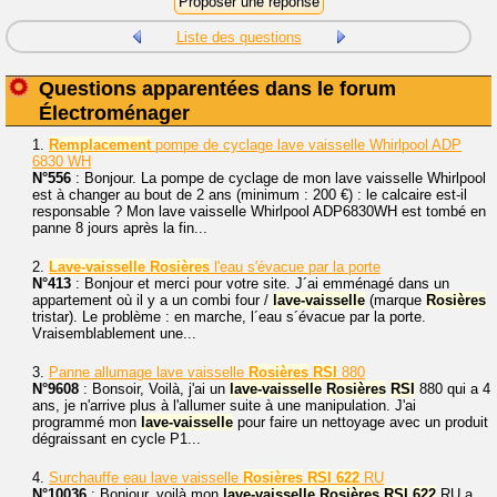
Liste des questions
Questions apparentées dans le forum
Électroménager
1.
Remplacement
pompe de cyclage lave vaisselle Whirlpool ADP
6830 WH
N°556
: Bonjour. La pompe de cyclage de mon lave vaisselle Whirlpool
est à changer au bout de 2 ans (minimum : 200 €) : le calcaire est-il
responsable ? Mon lave vaisselle Whirlpool ADP6830WH est tombé en
panne 8 jours après la fin...
2.
Lave-vaisselle
Rosières
l'eau s'évacue par la porte
N°413
: Bonjour et merci pour votre site. J´ai emménagé dans un
appartement où il y a un combi four /
lave-vaisselle
(marque
Rosières
tristar). Le problème : en marche, l´eau s´évacue par la porte.
Vraisemblablement une...
3.
Panne allumage lave vaisselle
Rosières
RSI
880
N°9608
: Bonsoir, Voilà, j'ai un
lave-vaisselle
Rosières
RSI
880 qui a 4
ans, je n'arrive plus à l'allumer suite à une manipulation. J'ai
programmé mon
lave-vaisselle
pour faire un nettoyage avec un produit
dégraissant en cycle P1...
4.
Surchauffe eau lave vaisselle
Rosières
RSI
622
RU
N°10036
: Bonjour, voilà mon
lave-vaisselle
Rosières
RSI
622
RU a