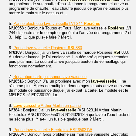
un problème de surchauffe d'eau. Je lance le programme et arrivé au
programme de chauffe, l'eau chauffe jusqu'à ce qu'on ne puisse plus
mettre la main sur le dessus et...
5.
Panne électrique lave vaisselle LVI 244
Rosières
N°16958
: Bonjour à Toutes et Tous. Mon lave vaisselle
Rosières
LVI
244 disjoncte sur le compteur général à l’arrivée des programmes 2 et
3. Help !... que puis-je faire ? Merci.
6.
Panne lave vaisselle Rosieres
RSI
880
N°8109
: Bonjour, j'ai un lave vaisselle de marque Rosieres
RSI
880.
Au dernier lavage, je l'ai enclenché. Il a démarré quelques secondes,
puis plus rien. Le courant arrive jusqu'au bouton de verrouillage qui
fonctionne normalement.
7.
Réparation carte puissance lave vaisselle
N°18516
: Bonjour. J'ai un problème avec mon
lave-vaisselle
, il ne
s'allume plus. Après de multiples démontages je suis arrivé au niveau
du module de puissance duquel j'ai extrait la carte. Le module est le
MELECS n° EPG60120. La...
8.
Lave-vaisselle
Arthur Martin en panne
N°384
: Bonjour. J'ai un
lave-vaisselle
(ASI 6231N Arthur Martin
Electrolux PNC 91123505501 S-N°34328129) qui lave à l'eau froide et
ne sèche plus. Y a-t-il un fusible quelque part ? Merci.
9.
Panne lave vaisselle Electrolux ESF65031W
N°16634
: Bonjour. Gros problème sur mon lave vaisselle Electrolux