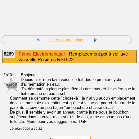
Liste des questions
8269
Panne Electromenager :
Remplacement pot à sel lave-
vaisselle Rosières RSI 622
Invité
Bonjour,
Depuis hier, mon lave-vaisselle fuit dès le premier cycle
d'alimentation en eau.
J'ai démonté la plaque plastifiée du dessous, et il s'avère que la
fuite émane du bac à sel.
Comment se démonte cette "chose-là", je n'ai vu aucun emplacement
de vis : ma seule explication est qu'il est vissé de part et d'autre de la
paroi de la cuve un peu façon "embouchure chasse d'eau"...
De plus, il semble y avoir un anneau cranté juste sous le bouchon
supérieur dans la cuve, mais si c'est le cas, je ne dispose pas d'une
telle clé. Merci pour vos suggestions. TGF
10 juillet 2009 à 12:12