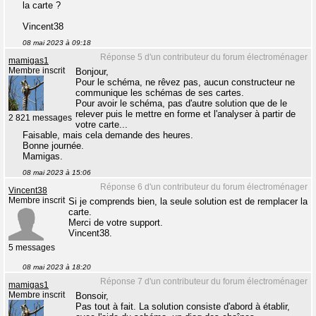
la carte ?
Vincent38
08 mai 2023 à 09:18
Réponse 5 d'un contributeur du forum électroménager
mamigas1
Membre inscrit
Bonjour,
Pour le schéma, ne rêvez pas, aucun constructeur ne
communique les schémas de ses cartes.
Pour avoir le schéma, pas d'autre solution que de le
relever puis le mettre en forme et l'analyser à partir de
2 821 messages
votre carte...
Faisable, mais cela demande des heures.
Bonne journée.
Mamigas.
08 mai 2023 à 15:06
Réponse 6 d'un contributeur du forum électroménager
Vincent38
Membre inscrit
Si je comprends bien, la seule solution est de remplacer la
carte.
Merci de votre support.
Vincent38.
5 messages
08 mai 2023 à 18:20
Réponse 7 d'un contributeur du forum électroménager
mamigas1
Membre inscrit
Bonsoir,
Pas tout à fait. La solution consiste d'abord à établir,