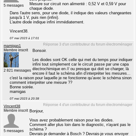
Mesure sur circuit non alimenté : 0,52 V et 0,59 V pour
5 messages
chaque diode.
Dans l'autre sens, pour une diode, il indique des valeurs changeantes
jusqu'à 1 V, puis rien (infini).
L'autre diode indique infini immédiatement.
Vincent38.
07 mai 2023 à 17:01
Réponse 3 d'un contributeur du forum électroménager
mamigas1
Membre inscrit
Bonsoir.
Les diodes sont OK celle qui met du temps pour indiquer
infini tout simplement car le circuit passe par une capa
électrochimique en // ou presque qui doit se charger, là
2 821 messages
encore il faut le schéma afin d’interpréter les mesures...
c'est la raison pour laquelle je ne fonctionne qu’avec le schéma sinon
comment interpréter une mesure ??
Bonne soirée.
mamigas
07 mai 2023 à 20:38
Réponse 4 d'un contributeur du forum électroménager
Vincent38
Membre inscrit
Bonjour,
Vous avez probablement raison pour les diodes.
Comment aller plus loin dans le diagnostic, n'ayant pas le
schéma ?
5 messages
Devrais-je demander à Bosch ? Devrais-je vous envoyer