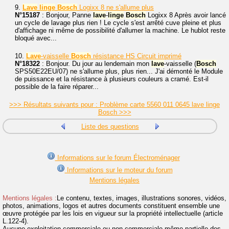
9.
Lave
linge
Bosch
Logixx 8 ne s'allume plus
N°15187
: Bonjour, Panne
lave
-
linge
Bosch
Logixx 8 Après avoir lancé
un cycle de lavage plus rien ! Le cycle s'est arrêté cuve pleine et plus
d'affichage ni même de possibilité d'allumer la machine. Le hublot reste
bloqué avec...
10.
Lave
-vaisselle
Bosch
résistance HS Circuit imprimé
N°18322
: Bonjour. Du jour au lendemain mon
lave
-vaisselle (
Bosch
SPS50E22EU/07) ne s'allume plus, plus rien... J'ai démonté le Module
de puissance et la résistance à plusieurs couleurs a cramé. Est-il
possible de la faire réparer...
>>> Résultats suivants pour : Problème carte 5560 011 0645 lave linge
Bosch >>>
Liste des questions
Informations sur le forum Électroménager
Informations sur le moteur du forum
Mentions légales
Mentions légales :
Le contenu, textes, images, illustrations sonores, vidéos,
photos, animations, logos et autres documents constituent ensemble une
œuvre protégée par les lois en vigueur sur la propriété intellectuelle (article
L.122-4).
Aucune exploitation commerciale ou non commerciale même partielle des