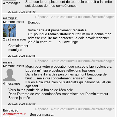
Sauf que le remplacement de tout cela est soit a la limite
4 messages
soit dessus de mes compétences...
22 juillet 2025 à 08:59
Réponse 12 d'un contributeur du forum électroménager
mamigas1
Membre inscrit
Bonjour.
Votre carte est probablement réparable.
OK pour que l'administrateur du forum vous donne mon
adresse ensuite me contacter, je dois savoir redonner
2 821 messages
vie à la carte et ..... au lave-linge.
Cordialement.
mamigas
22 juillet 2025 à 12:05
Réponse 13 d'un contributeur du forum électroménager
massat
Membre inscrit
Merci pour votre proposition que j'accepte bien volontiers.
Et cela m’inspire quelques réflexions basiques.
Dans la vie il y a des personnes qui font beaucoup de
bruit ... mais qui concrètement agissent peu.
Il y en a d'autres bien plus discrets qui parlent peu et qui
4 messages
agissent...
Vous faites partie de la braise de l'écologie...
Dans l’attente de vos coordonnées transmises par l'administrateur.
Bonne journée
22 juillet 2025 à 13:08
Réponse 14 d'un contributeur du forum électroménager
Bricovidéo
Administrateur
Bonjour massat.