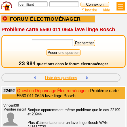
S'inscrire
Aide
FORUM ÉLECTROMÉNAGER
Problème carte 5560 011 0645 lave linge Bosch
23 984
questions dans le
forum électroménager
Liste des questions
22492
Question Dépannage Électroménager :
Problème carte
5560 011 0645 lave linge Bosch
Vincent38
Membre inscrit
Bonjour apparemment même problème que le cas 22199
et 20944
Plus d'alimentation sur un lave linge Bosch WAE
24361FF23