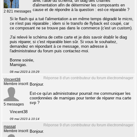
avec l'aide du schéma, un diag des chaînes
d'alimentation afin de déterminer les composants en
cause et de répondre à la question : est-ce réparable ?
2 821 messages
Si le flash qui a tué l'alimentation a en même temps dégradé le micro,
ce n'est pas réparable ; idem si le transfo de flyback est coupé, car
ce composant ne se trouve pas dans le commerce (c'est un custom).
J'ai relevé le schéma de cette carte et je dois savoir établir le diag
puis réparer, si c'est réparable bien sûr. Si vous le souhaitez,
demandez en répondant à ce message, mon adresse à
l'administrateur du forum puis contactez-moi.
Bonne soirée,
Mamigas.
08 mai 2023 à 19:29
Réponse 8 d'un contributeur du forum électroménager
Vincent38
Membre inscrit
Bonjour.
Est-ce qu'un administrateur pourrait me communiquer les
coordonnées de mamigas pour tenter de réparer ma carte
svp ?
5 messages
Vincent38
09 mai 2023 à 10:14
Réponse 9 d'un contributeur du forum électroménager
massat
Membre inscrit
Bonjour.