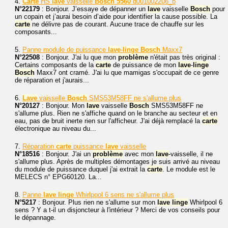
4.
Carte
HS
lave
vaisselle
Bosch
5560
d001002206_b
N°22179
: Bonjour. J’essaye de dépanner un
lave
vaisselle
Bosch
pour
un copain et j’aurai besoin d’aide pour identifier la cause possible. La
carte
ne délivre pas de courant. Aucune trace de chauffe sur les
composants...
5.
Panne module de puissance
lave
-
linge
Bosch
Maxx7
N°22508
: Bonjour. J'ai lu que mon
problème
n'était pas très original :
Certains composants de la
carte
de puissance de mon
lave
-
linge
Bosch
Maxx7 ont cramé. J'ai lu que mamigas s'occupait de ce genre
de réparation et j'aurais...
6.
Lave
vaisselle
Bosch
SMS53M58FF ne s'allume plus
N°20127
: Bonjour. Mon
lave
vaisselle
Bosch
SMS53M58FF ne
s'allume plus. Rien ne s'affiche quand on le branche au secteur et en
eau, pas de bruit inerte rien sur l'afficheur. J'ai déjà remplacé la
carte
électronique au niveau du...
7.
Réparation
carte
puissance
lave
vaisselle
N°18516
: Bonjour. J'ai un
problème
avec mon
lave
-vaisselle, il ne
s'allume plus. Après de multiples démontages je suis arrivé au niveau
du module de puissance duquel j'ai extrait la
carte
. Le module est le
MELECS n° EPG60120. La...
8.
Panne
lave
linge
Whirlpool 6 sens ne s'allume plus
N°5217
: Bonjour. Plus rien ne s'allume sur mon
lave
linge
Whirlpool 6
sens ? Y a t-il un disjoncteur à l'intérieur ? Merci de vos conseils pour
le dépannage.