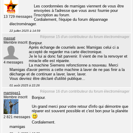
Les coordonnées de mamigas viennent de vous être
envoyées à l'adresse que vous avez fournie pour
l'inscription au forum.
13 729 messages
Cordialement, l'équipe du forum dépannage
électroménager.
22 juillet 2025 à 14:59
Réponse 15 d'un contributeur du forum électroménager
massat
Membre inscrit
Bonjour.
Après échange de courriels avec Mamigas celui ci a
accepté de regarder ma carte électronique.
Je le lui ai donc fait parvenir. Il vient de me la renvoyer et
miracle elle est réparée.
4 messages
La machine Siemens refonctionne a nouveau. Merci
Mamigas d'avoir permis a cette machine à laver de ne pas finir a la
décharge et de continuer a laver, laver, laver.
Vous devriez être déclaré d'utilité publique...
01 août 2025 à 22:26
Réponse 16 d'un contributeur du forum électroménager
mamigas1
Membre inscrit
Bonjour.
Un grand merci pour votre retour d'info qui démontre que
réparer est souvent possible et c'est bon pour la planète
2 821 messages
Cordialement.
mamigas