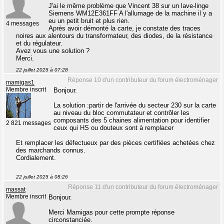
J'ai le même problème que Vincent 38 sur un lave-linge
Siemens WM12E361FF A l'allumage de la machine il y a
eu un petit bruit et plus rien.
4 messages
Après avoir démonté la carte, je constate des traces
noires aux alentours du transformateur, des diodes, de la résistance
et du régulateur.
Avez vous une solution ?
Merci.
22 juillet 2025 à 07:28
Réponse 10 d'un contributeur du forum électroménager
mamigas1
Membre inscrit
Bonjour.
La solution :partir de l'arrivée du secteur 230 sur la carte
au niveau du bloc commutateur et contrôler les
composants des 5 chaines alimentation pour identifier
2 821 messages
ceux qui HS ou douteux sont à remplacer
Et remplacer les défectueux par des pièces certifiées achetées chez
des marchands connus.
Cordialement.
22 juillet 2025 à 08:26
Réponse 11 d'un contributeur du forum électroménager
massat
Membre inscrit
Bonjour.
Merci Mamigas pour cette prompte réponse
circonstanciée.