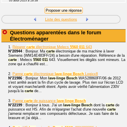
05 août 2025 à 18:38
Liste des questions
Questions apparentées dans le forum
Électroménager
1.
Réparer
carte
électronique Melecs
5560
011
643
N°20944
: Bonjour. Ma
carte
électronique de ma machine à laver
Siemens (WM14E483FF/24) a besoin d'une réparation. Référence de la
carte
: Melecs
5560
011
643. Visuellement les dégâts sont mineurs. La
zone qui a chauffé est...
2.
Panne
carte
électronique
lave
-
linge
Bosch
Logixx8
N°21986
: Bonjour. Mon
lave
-
linge
Bosch
WAS28860FF/06 de 2012
s'est arrêté avant la fin d'un cycle de lavage. Plus rien sur l'écran LCD
et voyant marche/arrêt éteint. Après avoir vérifié l'alimentation 230V
jusqu'à la
carte
de...
3.
Panne
carte
de puissance
lave
-
linge
Bosch
N°22199
: Bonjour à tous. J'ai un
lave
-
linge
Bosch
dont la
carte
de
puissance est HS. Afin de m'épargner l'achat d'une nouvelle
carte
j'aimerai remplacer ses composants défectueux. Je sais faire de la
brasure et j'ai déjà...