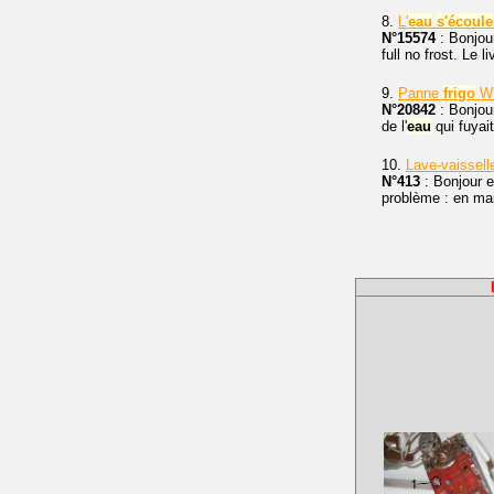
8.
L'
eau
s'écoule
N°15574
: Bonjour
full no frost. Le l
9.
Panne
frigo
Wh
N°20842
: Bonjou
de l'
eau
qui fuyai
10.
Lave-vaisselle
N°413
: Bonjour e
problème : en mar