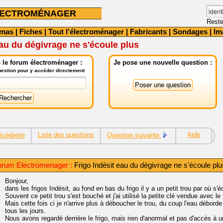
LECTROMÉNAGER
Reste
émas
|
Fiches
|
Tout l'électroménager
|
Fabricants
|
Sondages
|
Im
eau du dégivrage ne s'écoule plus
 le forum électroménager :
Je pose une nouvelle question :
question pour y accéder directement
Liste des questions
Aide
écédente
Question suivante
rum Electromenager :
Frigo Indésit eau du dégivrage ne s'écoule plu
Bonjour,
dans les frigos Indésit, au fond en bas du frigo il y a un petit trou par où s'é
Souvent ce petit trou s'est bouché et j'ai utilisé la petite clé vendue avec le
Mais cette fois ci je n'arrive plus à déboucher le trou, du coup l'eau déborde
tous les jours.
Nous avons regardé derrière le frigo, mais rien d'anormal et pas d'accès à un