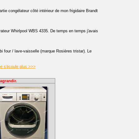
rtie congélateur côté intérieur de mon frigidaire Brandt
gérateur Whirlpool WBS 4335. De temps en temps j'avais
four / lave-vaisselle (marque Rosières tristar). Le
ne s'écoule plus >>>
agrandir.