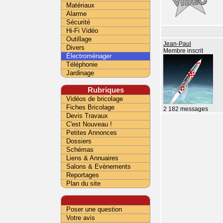
Matériaux
Alarme
Sécurité
Hi-Fi Vidéo
Outillage
Jean-Paul
Divers
Membre inscrit
Électroménager
Téléphonie
Jardinage
Rubriques
Vidéos de bricolage
Fiches Bricolage
2 182 messages
Devis Travaux
C'est Nouveau !
Petites Annonces
Dossiers
Schémas
Liens & Annuaires
Salons & Evènements
Reportages
Plan du site
Poser une question
Votre avis