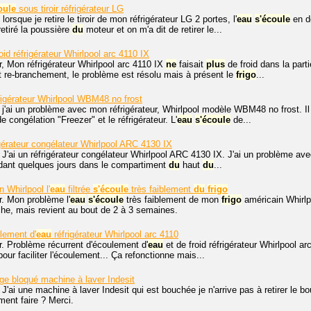
oule
sous tiroir réfrigérateur LG
orsque je retire le tiroir de mon réfrigérateur LG 2 portes, l'
eau
s'écoule
en d
 retiré la poussière
du
moteur et on m'a dit de retirer le...
id réfrigérateur Whirlpool arc 4110 IX
, Mon réfrigérateur Whirlpool arc 4110 IX
ne
faisait
plus
de froid dans la part
 re-branchement, le problème est résolu mais à présent le
frigo
...
rigérateur Whirlpool WBM48 no frost
 j'ai un problème avec mon réfrigérateur, Whirlpool modèle WBM48 no frost. Il
 congélation "Freezer" et le réfrigérateur. L'
eau
s'écoule
de...
gérateur congélateur Whirlpool ARC 4130 IX
 J'ai un réfrigérateur congélateur Whirlpool ARC 4130 IX. J'ai un problème avec 
ant quelques jours dans le compartiment
du
haut
du
...
 Whirlpool l'
eau
filtrée
s'écoule
très faiblement
du
frigo
r. Mon problème l'
eau
s'écoule
très faiblement de mon
frigo
américain Whirlpo
he, mais revient au bout de 2 à 3 semaines.
lement d'
eau
réfrigérateur Whirlpool arc 4110
r. Problème récurrent d'écoulement d'
eau
et de froid réfrigérateur Whirlpool a
 pour faciliter l'écoulement... Ça refonctionne mais...
e bloqué machine à laver Indesit
 J'ai une machine à laver Indesit qui est bouchée je n'arrive pas à retirer le bo
ent faire ? Merci.