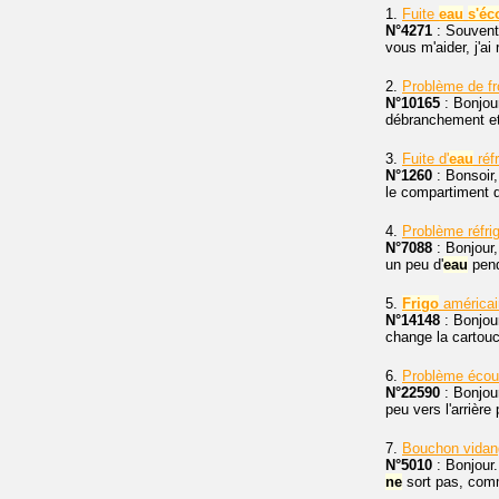
1.
Fuite
eau
s'éc
N°4271
: Souvent l
vous m'aider, j'ai
2.
Problème de fro
N°10165
: Bonjour
débranchement et
3.
Fuite d'
eau
réf
N°1260
: Bonsoir,
le compartiment de
4.
Problème réfri
N°7088
: Bonjour,
un peu d'
eau
pend
5.
Frigo
américain
N°14148
: Bonjou
change la cartouc
6.
Problème écou
N°22590
: Bonjou
peu vers l'arrière
7.
Bouchon vidang
N°5010
: Bonjour.
ne
sort pas, comm