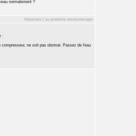
uveau normalement ?
Réponses 1 au problème electromenager
z :
le compresseur, ne soit pas obstrué. Passez de l'eau