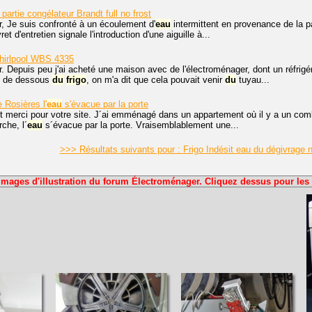
partie congélateur Brandt full no frost
, Je suis confronté à un écoulement d'
eau
intermittent en provenance de la pa
ivret d'entretien signale l'introduction d'une aiguille à...
irlpool WBS 4335
r. Depuis peu j'ai acheté une maison avec de l'électroménager, dont un réfri
t de dessous
du
frigo
, on m'a dit que cela pouvait venir
du
tuyau...
 Rosières l'
eau
s'évacue par la porte
t merci pour votre site. J´ai emménagé dans un appartement où il y a un combi 
che, l´
eau
s´évacue par la porte. Vraisemblablement une...
>>> Résultats suivants pour : Frigo Indésit eau du dégivrage 
Images d'illustration du forum Électroménager. Cliquez dessus pour les 