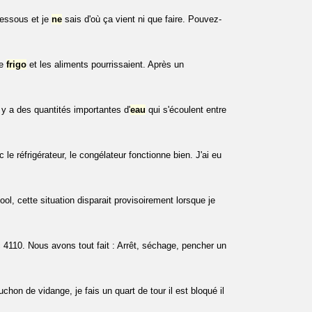
essous et je
ne
sais d'où ça vient ni que faire. Pouvez-
ie
frigo
et les aliments pourrissaient. Après un
 y a des quantités importantes d'
eau
qui s'écoulent entre
le réfrigérateur, le congélateur fonctionne bien. J'ai eu
ol, cette situation disparait provisoirement lorsque je
rc 4110. Nous avons tout fait : Arrêt, séchage, pencher un
uchon de vidange, je fais un quart de tour il est bloqué il