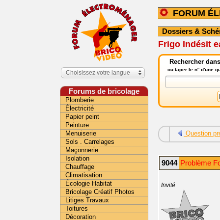
FORUM É
Dossiers & Sch
Frigo Indésit 
Rechercher dans
ou taper le n° d'une 
Choisissez votre langue
Forums de bricolage
Plomberie
Électricité
Papier peint
Peinture
Menuiserie
Question pr
Sols . Carrelages
Maçonnerie
Isolation
9044
Problème Fo
Chauffage
Climatisation
Écologie Habitat
Invité
Bricolage Créatif Photos
Litiges Travaux
Toitures
Décoration