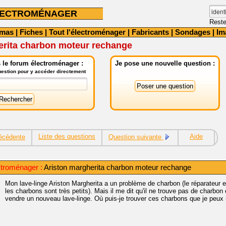
LECTROMÉNAGER
Reste
émas
|
Fiches
|
Tout l'électroménager
|
Fabricants
|
Sondages
|
Im
erita charbon moteur rechange
 le forum électroménager :
Je pose une nouvelle question :
question pour y accéder directement
Liste des questions
Aide
écédente
Question suivante
troménager :
Ariston margherita charbon moteur rechange
Mon lave-linge Ariston Margherita a un problème de charbon (le réparateur e
les charbons sont très petits). Mais il me dit qu'il ne trouve pas de charbo
vendre un nouveau lave-linge. Où puis-je trouver ces charbons que je peu