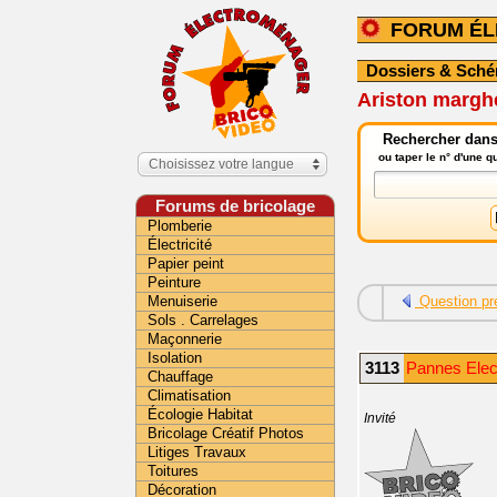
FORUM É
Dossiers & Sch
Ariston margh
Rechercher dans
ou taper le n° d'une 
Choisissez votre langue
Forums de bricolage
Plomberie
Électricité
Papier peint
Peinture
Menuiserie
Question pr
Sols . Carrelages
Maçonnerie
Isolation
3113
Pannes Elec
Chauffage
Climatisation
Écologie Habitat
Invité
Bricolage Créatif Photos
Litiges Travaux
Toitures
Décoration