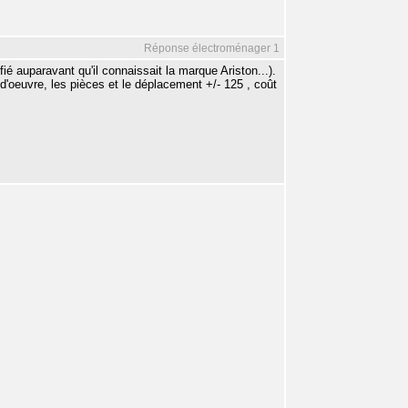
Réponse électroménager 1
ifié auparavant qu'il connaissait la marque Ariston...).
euvre, les pièces et le déplacement +/- 125 , coût