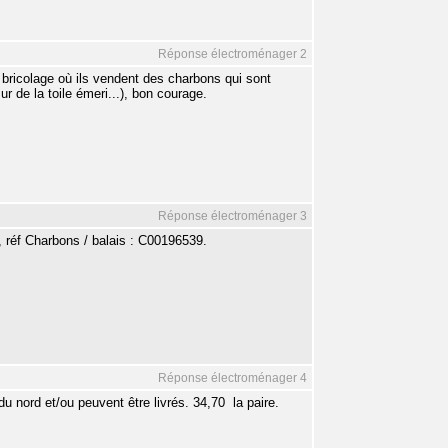
Réponse électroménager 2
bricolage où ils vendent des charbons qui sont
r de la toile émeri...), bon courage.
Réponse électroménager 3
 réf Charbons / balais : C00196539.
Réponse électroménager 4
nord et/ou peuvent être livrés. 34,70  la paire.