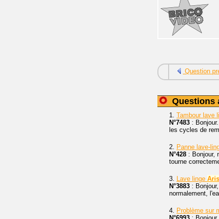
Question pr
Questions 
1.
Tambour lave 
N°7483
: Bonjour
les cycles de rem
2.
Panne lave-li
N°428
: Bonjour, 
tourne correctemen
3.
Lave linge
Ari
N°3883
: Bonjour
normalement, l'eau
4.
Problème sur
N°6993
: Bonjour