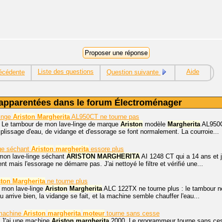
Liste des questions
Aide
écédente
Question suivante
apparentées dans le forum Électroménager
linge
Ariston
Margherita
AL950CT ne tourne pas
. Le tambour de mon lave-linge de marque
Ariston
modèle
Margherita
AL950Ct
plissage d'eau, de vidange et d'essorage se font normalement. La courroie...
nge séchant
Ariston
margherita
essore plus
mon lave-linge séchant
ARISTON
MARGHERITA
AI 1248 CT qui a 14 ans et j
t mais l'essorage ne démarre pas. J'ai nettoyé le filtre et vérifié une...
ston
Margherita
ne tourne plus
, mon lave-linge
Ariston
Margherita
ALC 122TX ne tourne plus : le tambour n
 arrive bien, la vidange se fait, et la machine semble chauffer l'eau...
 machine
Ariston
margherita
moteur
tourne sans cesse
. J'ai une machine
Ariston
margherita
2000. Le programmeur tourne sans cesse