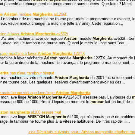
j'ai procédé au changement du programmeur sans succès. Que faire ? Merci.
nge
Ariston
modèle
Margherita
al1256t
 Le tambour de ma machine ne tourne pas, mais le programmateur avance, la m
x vaut-il mieux changer la machine (elle a 7 ans). Cette réparation...
ine à laver
Ariston
Margherita
av532t
, J'ai une machine à laver de marque
Ariston
modèle
Margherita
av532t : 1er
 avec l'eau le tambour ne tourne pas. Quand je mets le linge sans l'eau,...
rage machine à laver
Ariston
Margherita
122TX
machine à laver séchante
Ariston
modèle
Margherita
122TX. Au moment de l'e
ur la paroi droite de la machine. En avançant le programme manuellement,...
erita
pas d'eau tambour bloqué
, ma machine lavante séchante
Ariston
Margherita
de 2001 fait uniquement du 
r ne tourne pas. Les quelques lessives d'avant semblent avoir eu des...
 mais bonne vidange lave linge
Ariston
Margherita
, mon lave linge
Ariston
Margherita
AV1245CT n'essore pas. La vitesse du
m
d'essorage 600 ou 1000 tr/mn). Depuis un moment le
moteur
fait un bruit de...
iston
margherita
al100 essore mal
, mon lave-linge
ARISTON
Margherita
AL100, qui n'a jamais posé de problème 
ge, le tambour ne tourne plus à la vitesse habituelle. De "très rapide" il...
>>> Résultats suivants pour : Ariston margherita charbon m