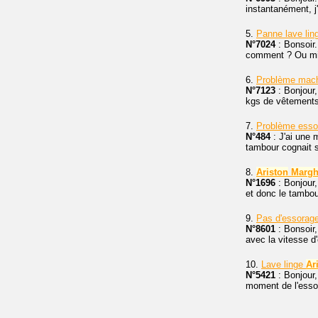
instantanément, 
5.
Panne lave li
N°7024
: Bonsoir.
comment ? Ou mieu
6.
Problème mach
N°7123
: Bonjour
kgs de vêtements,
7.
Problème esso
N°484
: J'ai une 
tambour cognait s
8.
Ariston
Margh
N°1696
: Bonjour
et donc le tambou
9.
Pas d'essorage
N°8601
: Bonsoir
avec la vitesse 
10.
Lave linge
Ar
N°5421
: Bonjour
moment de l'essora