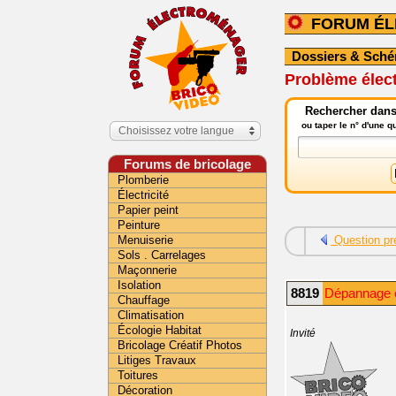
FORUM É
Dossiers & Sch
Problème élect
Rechercher dans
ou taper le n° d'une 
Choisissez votre langue
Forums de bricolage
Plomberie
Électricité
Papier peint
Peinture
Menuiserie
Question pr
Sols . Carrelages
Maçonnerie
Isolation
8819
Dépannage é
Chauffage
Climatisation
Écologie Habitat
Invité
Bricolage Créatif Photos
Litiges Travaux
Toitures
Décoration