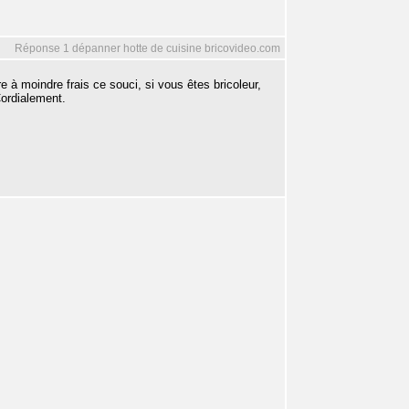
Réponse 1 dépanner hotte de cuisine bricovideo.com
 moindre frais ce souci, si vous êtes bricoleur,
Cordialement.