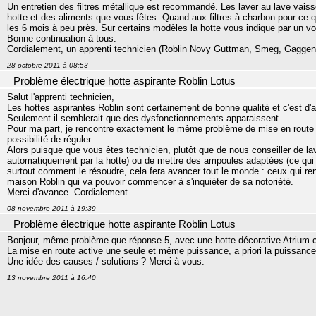
Un entretien des filtres métallique est recommandé. Les laver au lave vaissel
hotte et des aliments que vous fêtes. Quand aux filtres à charbon pour ce 
les 6 mois à peu près. Sur certains modèles la hotte vous indique par un voy
Bonne continuation à tous.
Cordialement, un apprenti technicien (Roblin Novy Guttman, Smeg, Gagge
28 octobre 2011 à 08:53
Problème électrique hotte aspirante Roblin Lotus
Salut l'apprenti technicien,
Les hottes aspirantes Roblin sont certainement de bonne qualité et c'est d'ai
Seulement il semblerait que des dysfonctionnements apparaissent.
Pour ma part, je rencontre exactement le même problème de mise en route
possibilité de réguler.
Alors puisque que vous êtes technicien, plutôt que de nous conseiller de lave
automatiquement par la hotte) ou de mettre des ampoules adaptées (ce qui e
surtout comment le résoudre, cela fera avancer tout le monde : ceux qui re
maison Roblin qui va pouvoir commencer à s'inquiéter de sa notoriété.
Merci d'avance. Cordialement.
08 novembre 2011 à 19:39
Problème électrique hotte aspirante Roblin Lotus
Bonjour, même problème que réponse 5, avec une hotte décorative Atrium c
La mise en route active une seule et même puissance, a priori la puissanc
Une idée des causes / solutions ? Merci à vous.
13 novembre 2011 à 16:40