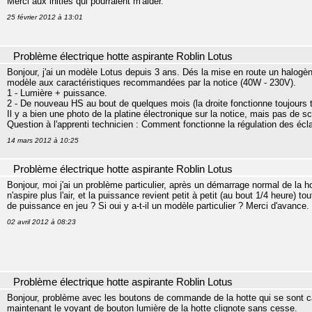
Merci aux initiés qui pourraient m'aider.
25 février 2012 à 13:01
Problème électrique hotte aspirante Roblin Lotus
Bonjour, j'ai un modèle Lotus depuis 3 ans. Dés la mise en route un halogèn
modèle aux caractéristiques recommandées par la notice (40W - 230V).
1 - Lumière + puissance.
2 - De nouveau HS au bout de quelques mois (la droite fonctionne toujours t
Il y a bien une photo de la platine électronique sur la notice, mais pas de 
Question à l'apprenti technicien : Comment fonctionne la régulation des écl
14 mars 2012 à 10:25
Problème électrique hotte aspirante Roblin Lotus
Bonjour, moi j'ai un problème particulier, après un démarrage normal de la h
n'aspire plus l'air, et la puissance revient petit à petit (au bout 1/4 heure)
de puissance en jeu ? Si oui y a-t-il un modèle particulier ? Merci d'avance.
02 avril 2012 à 08:23
Problème électrique hotte aspirante Roblin Lotus
Bonjour, problème avec les boutons de commande de la hotte qui se sont cas
maintenant le voyant de bouton lumière de la hotte clignote sans cesse.