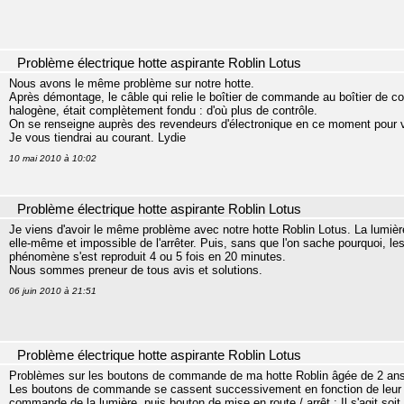
Problème électrique hotte aspirante Roblin Lotus
Nous avons le même problème sur notre hotte.
Après démontage, le câble qui relie le boîtier de commande au boîtier de co
halogène, était complètement fondu : d'où plus de contrôle.
On se renseigne auprès des revendeurs d'électronique en ce moment pour vo
Je vous tiendrai au courant. Lydie
10 mai 2010 à 10:02
Problème électrique hotte aspirante Roblin Lotus
Je viens d'avoir le même problème avec notre hotte Roblin Lotus. La lumière
elle-même et impossible de l'arrêter. Puis, sans que l'on sache pourquoi, 
phénomène s'est reproduit 4 ou 5 fois en 20 minutes.
Nous sommes preneur de tous avis et solutions.
06 juin 2010 à 21:51
Problème électrique hotte aspirante Roblin Lotus
Problèmes sur les boutons de commande de ma hotte Roblin âgée de 2 ans
Les boutons de commande se cassent successivement en fonction de leur fré
commande de la lumière, puis bouton de mise en route / arrêt ; Il s'agit soit