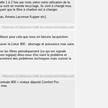
le 1 à 2 fois par mois selon votre utilisation de la
qui sont en monde recyclage, ils sont à changé tous
ant que le filtre à charbon est à changer.
nau, Amana Lacornue Kupper etc).
Réponse 10 dépanner hotte de cuisine bricovideo.com
lleurs pour cela que nous en faisons lacquisition.
 avec la Lotus 900 : allumage et puissance max sans
r les filtres périodiquement (ce qui est signalé
st logique) dites-nous d'où vient le problème et
ncontrent des problèmes techniques mais surtout la
Réponse 11 dépanner hotte de cuisine bricovideo.com
entrale 900 + moteur déporté Comfort Pro.
e max.