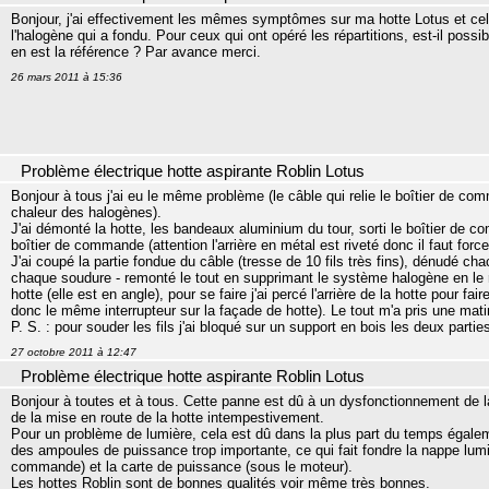
Bonjour, j'ai effectivement les mêmes symptômes sur ma hotte Lotus et cela
l'halogène qui a fondu. Pour ceux qui ont opéré les répartitions, est-il possib
en est la référence ? Par avance merci.
26 mars 2011 à 15:36
Problème électrique hotte aspirante Roblin Lotus
Bonjour à tous j'ai eu le même problème (le câble qui relie le boîtier de com
chaleur des halogènes).
J'ai démonté la hotte, les bandeaux aluminium du tour, sorti le boîtier de c
boîtier de commande (attention l'arrière en métal est riveté donc il faut forcer
J'ai coupé la partie fondue du câble (tresse de 10 fils très fins), dénudé chac
chaque soudure - remonté le tout en supprimant le système halogène en le rem
hotte (elle est en angle), pour se faire j'ai percé l'arrière de la hotte pour fair
donc le même interrupteur sur la façade de hotte). Le tout m'a pris une mati
P. S. : pour souder les fils j'ai bloqué sur un support en bois les deux partie
27 octobre 2011 à 12:47
Problème électrique hotte aspirante Roblin Lotus
Bonjour à toutes et à tous. Cette panne est dû à un dysfonctionnement de l
de la mise en route de la hotte intempestivement.
Pour un problème de lumière, cela est dû dans la plus part du temps égal
des ampoules de puissance trop importante, ce qui fait fondre la nappe lum
commande) et la carte de puissance (sous le moteur).
Les hottes Roblin sont de bonnes qualités voir même très bonnes.