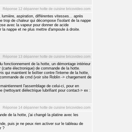
Réponse 12 dépanner hotte de cuisine bricovideo.com
lumière, aspiration, différentes vitesses... après
e trop de chaleur qui décompose l'isolant de la nappe
ose avec la vapeur pour donner de acide
er la nappe et ne plus mettre d'ampoule à droite.
Réponse 13 dépanner hotte de cuisine bricovideo.com
du fonctionnement de la hotte, un démontage intérieur
er (carte électronique) de commande de la hotte.
s qui maintient le boîtier contre l'interne de la hotte,
de commande de cmd (voir site Roblin -> chargement de
i maintiennent l'assemblage de celui-ci, pour en
e (nettoyant diélectrique lubrifiant pour contact-> ex :
Réponse 14 dépanner hotte de cuisine bricovideo.com
 de la hotte, j'ai changé la platine avec les
nde, puis je ne peux rien activer sur le tableau de
r ?