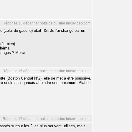
Réponse 15 dépanner hotte de cuisine bricovideo.com
e (celui de gauche) était HS. Je l'ai changé par un
rès bien).
schéma.
airages ? Merci.
Réponse 16 dépanner hotte de cuisine bricovideo.com
otte (Boston Central N°2), elle se met à être poussive,
 toute seule sans jamais atteindre son maximum. Platine
Réponse 17 dépanner hotte de cuisine bricovideo.com
sés surtout les 2 les plus souvent utilisés, mais