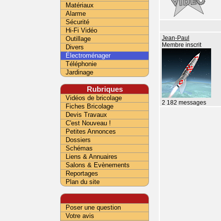
Matériaux
Alarme
Sécurité
Hi-Fi Vidéo
Outillage
Jean-Paul
Membre inscrit
Divers
Électroménager
Téléphonie
Jardinage
Rubriques
Vidéos de bricolage
2 182 messages
Fiches Bricolage
Devis Travaux
C'est Nouveau !
Petites Annonces
Dossiers
Schémas
Liens & Annuaires
Salons & Evènements
Reportages
Plan du site
Poser une question
Votre avis