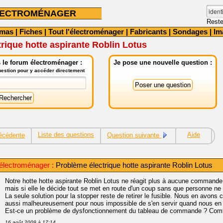
LECTROMÉNAGER
Reste
émas
|
Fiches
|
Tout l'électroménager
|
Fabricants
|
Sondages
|
Im
rique hotte aspirante Roblin Lotus
 le forum électroménager :
Je pose une nouvelle question :
question pour y accéder directement
Liste des questions
Aide
écédente
Question suivante
lectroménager :
Problème électrique hotte aspirante Roblin Lotus
Notre hotte hotte aspirante Roblin Lotus ne réagit plus à aucune commande él
mais si elle le décide tout se met en route d'un coup sans que personne ne 
La seule solution pour la stopper reste de retirer le fusible. Nous en avons c
aussi malheureusement pour nous impossible de s'en servir quand nous en
Est-ce un problème de dysfonctionnement du tableau de commande ? Comme
16 août 2009 à 17:14