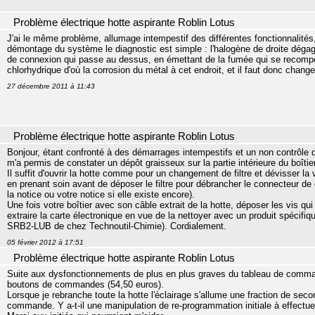
Problème électrique hotte aspirante Roblin Lotus
J'ai le même problème, allumage intempestif des différentes fonctionnalités, 
démontage du système le diagnostic est simple : l'halogène de droite dégag
de connexion qui passe au dessus, en émettant de la fumée qui se recomp
chlorhydrique d'où la corrosion du métal à cet endroit, et il faut donc chang
27 décembre 2011 à 11:43
Problème électrique hotte aspirante Roblin Lotus
Bonjour, étant confronté à des démarrages intempestifs et un non contrôle 
m'a permis de constater un dépôt graisseux sur la partie intérieure du boîti
Il suffit d'ouvrir la hotte comme pour un changement de filtre et dévisser la vi
en prenant soin avant de déposer le filtre pour débrancher le connecteur 
la notice ou votre notice si elle existe encore).
Une fois votre boîtier avec son câble extrait de la hotte, déposer les vis qu
extraire la carte électronique en vue de la nettoyer avec un produit spécifiqu
SRB2-LUB de chez Technoutil-Chimie). Cordialement.
05 février 2012 à 17:51
Problème électrique hotte aspirante Roblin Lotus
Suite aux dysfonctionnements de plus en plus graves du tableau de commande
boutons de commandes (54,50 euros).
Lorsque je rebranche toute la hotte l'éclairage s'allume une fraction de seco
commande. Y a-t-il une manipulation de re-programmation initiale à effectue