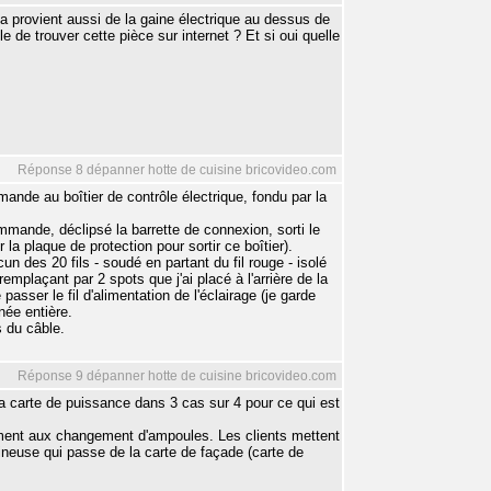
 provient aussi de la gaine électrique au dessus de
le de trouver cette pièce sur internet ? Et si oui quelle
Réponse 8 dépanner hotte de cuisine bricovideo.com
mande au boîtier de contrôle électrique, fondu par la
ommande, déclipsé la barrette de connexion, sorti le
 la plaque de protection pour sortir ce boîtier).
un des 20 fils - soudé en partant du fil rouge - isolé
plaçant par 2 spots que j'ai placé à l'arrière de la
e passer le fil d'alimentation de l'éclairage (je garde
née entière.
s du câble.
Réponse 9 dépanner hotte de cuisine bricovideo.com
a carte de puissance dans 3 cas sur 4 pour ce qui est
ement aux changement d'ampoules. Les clients mettent
ineuse qui passe de la carte de façade (carte de