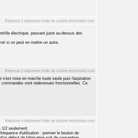
Réponse 2 dépanner hotte de cuisine bricovideo.com
ntrôle électrique, passant juste au-dessus des
ir si on peut en mettre un autre.
Réponse 3 dépanner hotte de cuisine bricovideo.com
 s'est mise en marche toute seule puis l'aspiration
les commandes sont redevenues fonctionnelles. Ce
Réponse 4 dépanner hotte de cuisine bricovideo.com
 1/2 seulement.
quence d'utilisation : premier le bouton de
 d'un défaut de fabrication soit de conception.