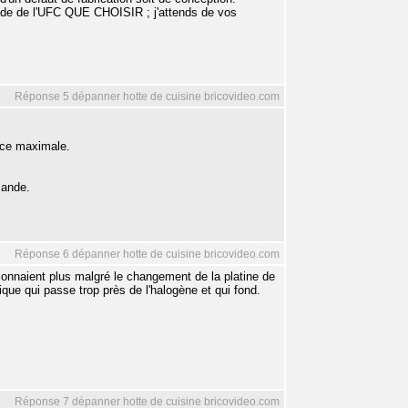
ide de l'UFC QUE CHOISIR ; j'attends de vos
Réponse 5 dépanner hotte de cuisine bricovideo.com
nce maximale.
mande.
Réponse 6 dépanner hotte de cuisine bricovideo.com
onnaient plus malgré le changement de la platine de
ique qui passe trop près de l'halogène et qui fond.
Réponse 7 dépanner hotte de cuisine bricovideo.com