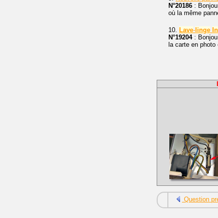
N°20186
: Bonjour
où la même panne
10.
Lave
-
linge
In
N°19204
: Bonjou
la carte en photo
Question pr