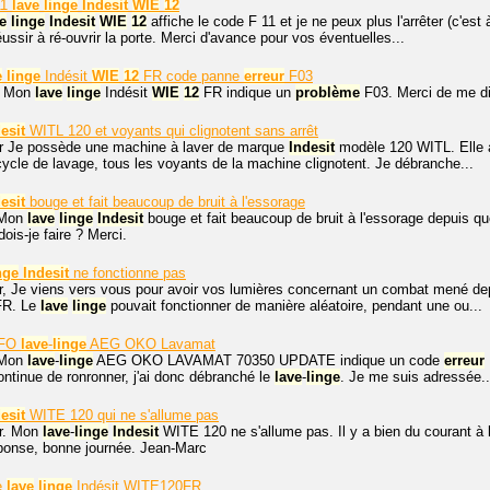
11
lave
linge
Indesit
WIE
12
e
linge
Indesit
WIE
12
affiche le code F 11 et je ne peux plus l'arrêter (c'est
ussir à ré-ouvrir la porte. Merci d'avance pour vos éventuelles...
e
linge
Indésit
WIE
12
FR code panne
erreur
F03
. Mon
lave
linge
Indésit
WIE
12
FR indique un
problème
F03. Merci de me dir
esit
WITL 120 et voyants qui clignotent sans arrêt
r Je possède une machine à laver de marque
Indesit
modèle 120 WITL. Elle a 
cycle de lavage, tous les voyants de la machine clignotent. Je débranche...
esit
bouge et fait beaucoup de bruit à l'essorage
 Mon
lave
linge
Indesit
bouge et fait beaucoup de bruit à l'essorage depuis qu
ois-je faire ? Merci.
nge
Indesit
ne fonctionne pas
r, Je viens vers vous pour avoir vos lumières concernant un combat mené d
FR. Le
lave
linge
pouvait fonctionner de manière aléatoire, pendant une ou...
FO
lave
-
linge
AEG OKO Lavamat
 Mon
lave
-
linge
AEG OKO LAVAMAT 70350 UPDATE indique un code
erreur
continue de ronronner, j'ai donc débranché le
lave
-
linge
. Je me suis adressée..
esit
WITE 120 qui ne s'allume pas
r. Mon
lave
-
linge
Indesit
WITE 120 ne s'allume pas. Il y a bien du courant à la 
éponse, bonne journée. Jean-Marc
e
lave
linge
Indésit WITE120FR