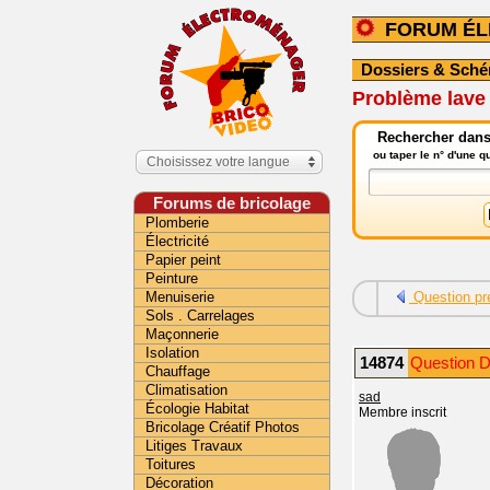
FORUM É
Dossiers & Sch
Problème lave 
Rechercher dans
ou taper le n° d'une 
Choisissez votre langue
Forums de bricolage
Plomberie
Électricité
Papier peint
Peinture
Menuiserie
Question pr
Sols . Carrelages
Maçonnerie
Isolation
14874
Question D
Chauffage
Climatisation
sad
Écologie Habitat
Membre inscrit
Bricolage Créatif Photos
Litiges Travaux
Toitures
Décoration