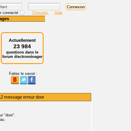
r connecté
S'inscrire
Aide
ages
Actuellement
23 984
questions dans le
forum électroménager
Faites le savoir :
 12 message erreur door
ur "door".
au.