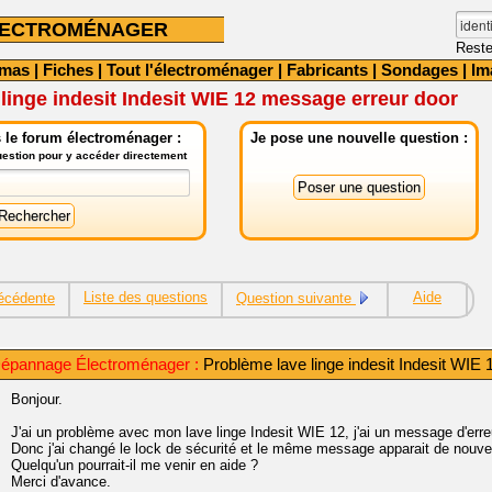
LECTROMÉNAGER
Reste
émas
|
Fiches
|
Tout l'électroménager
|
Fabricants
|
Sondages
|
Im
linge indesit Indesit WIE 12 message erreur door
 le forum électroménager :
Je pose une nouvelle question :
question pour y accéder directement
Liste des questions
Aide
écédente
Question suivante
épannage Électroménager :
Problème lave linge indesit Indesit WIE
Bonjour.
J'ai un problème avec mon lave linge Indesit WIE 12, j'ai un message d'erre
Donc j'ai changé le lock de sécurité et le même message apparait de nouve
Quelqu'un pourrait-il me venir en aide ?
Merci d'avance.