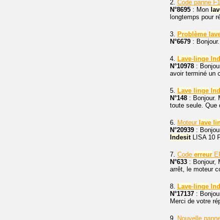
2.
Code panne F
N°8695
: Mon
lav
longtemps pour ré
3.
Problème
lav
N°6679
: Bonjour
4.
Lave
-
linge
Ind
N°10978
: Bonjou
avoir terminé un 
5.
Lave
linge
Ind
N°148
: Bonjour.
toute seule. Que d
6.
Moteur
lave
li
N°20939
: Bonjou
Indesit
LISA 10 
7.
Code
erreur
E
N°633
: Bonjour,
arrêt, le moteur 
8.
Lave
-
linge
Ind
N°17137
: Bonjou
Merci de votre r
9.
Nouvelle pann