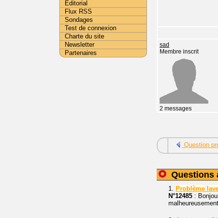
Editorial
Flux RSS
Sondages
Test de connexion
Charte du site
Newsletter
sad
Membre inscrit
Partenaires
2 messages
Question pr
Questions 
1.
Problème
lav
N°12485
: Bonjou
malheureusement r