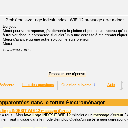
Problème lave linge indesit Indesit WIE 12 message erreur door
Bonjour.
Merci pour votre réponse, j'ai démonté la platine et je me suis aperçu qu'un 
à trouver dans le commerce si quelqu'un a une adresse à me communiquer.
Merci d'avance ou une autre solution je suis preneur.
Merci.
13 avril 2014 à 18:33
Liste des questions
Aide
écédente
Question suivante
apparentées dans le forum Électroménager
e
linge
INDESIT
WIE
12
message
d'
erreur
r à tous ! Mon
lave
-
linge
INDESIT
WIE
12
m'indique un
message
d'
erreur
"-
ien n'est indiqué dans le mode d'emploi. Quelqu'un sait-il à quoi correspond 