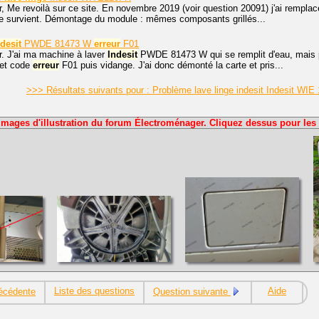
, Me revoilà sur ce site. En novembre 2019 (voir question 20091) j'ai rempla
 survient. Démontage du module : mêmes composants grillés...
desit
PWDE 81473 W
erreur
F01
r. J'ai ma machine à laver
Indesit
PWDE 81473 W qui se remplit d'eau, mais pl
 et code
erreur
F01 puis vidange. J'ai donc démonté la carte et pris...
>>> Résultats suivants pour : Problème lave linge indesit Indesit WI
Images d'illustration du forum Électroménager. Cliquez dessus pour les 
Liste des questions
Aide
écédente
Question suivante