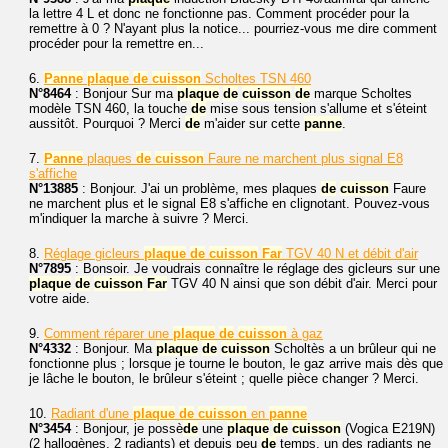
la lettre 4 L et donc ne fonctionne pas. Comment procéder pour la
remettre à 0 ? N'ayant plus la notice... pourriez-vous me dire comment
procéder pour la remettre en...
6.
Panne
plaque
de
cuisson
Scholtes TSN 460
N°8464
: Bonjour Sur ma
plaque
de
cuisson
de
marque Scholtes
modèle TSN 460, la touche
de
mise sous tension s'allume et s'éteint
aussitôt. Pourquoi ? Merci
de
m'aider sur cette
panne
.
7.
Panne
plaques
de
cuisson
Faure ne marchent plus signal E8
s'affiche
N°13885
: Bonjour. J'ai un problème, mes plaques
de
cuisson
Faure
ne marchent plus et le signal E8 s'affiche en clignotant. Pouvez-vous
m'indiquer la marche à suivre ? Merci.
8.
Réglage gicleurs
plaque
de
cuisson
Far
TGV 40 N et débit d'air
N°7895
: Bonsoir. Je voudrais connaître le réglage des gicleurs sur une
plaque
de
cuisson
Far
TGV 40 N ainsi que son débit d'air. Merci pour
votre aide.
9.
Comment réparer une
plaque
de
cuisson
à gaz
N°4332
: Bonjour. Ma
plaque
de
cuisson
Scholtès a un brûleur qui ne
fonctionne plus ; lorsque je tourne le bouton, le gaz arrive mais dès que
je lâche le bouton, le brûleur s'éteint ; quelle pièce changer ? Merci.
10.
Radiant d'une
plaque
de
cuisson
en
panne
N°3454
: Bonjour, je possè
de
une
plaque
de
cuisson
(Vogica E219N)
(2 hallogènes, 2 radiants) et depuis peu
de
temps, un des radiants ne