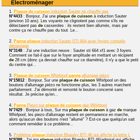
Électroménager
1.
Plaque
de
cuisson
induction Sauter ne chauffe pas
N°4433
: Bonjour, J'ai une
plaque
de
cuisson
à induction Sauter
(environ 10 ans). Les voyants ne clignotent pas comme s'ils ne
détectaient pas
de
casseroles : ils restent bien allumés, mais par
contre ça ne chauffe pas du tout. Le...
2.
Panne
plaque
induction Sauter STI 664 avec foyers conseils
dépannage
N°3148
: J'ai une induction neuve : Sauter sti 664 xf1 avec 3 foyers.
Comment se fait-il que sur le foyer amplitude en mettant un récipient
de
28 cm (donc ça devrait chauffer sur ce diamètre), il n'y a que le petit
du centre qui...
3.
Plaque
de
cuisson
Whirlpool
panne
allumage piézo
N°15812
: Bonjour, Sur une
plaque
de
cuisson
Whirlpool un des
boutons d'allumage piézo ne fonctionne plus, les 3 autres marchent
parfaitement. J'ai démonté et remonté le bouton concerné sans
résultat. Je précise qu'en...
4.
Panne
Piezo sur
plaque
de
cuisson
gaz Whirlpool
N°7429
: Bonjour à tous, Sur ma
plaque
de
cuisson
à gaz
de
marque
Whirlpool, les piezo d'allumage restent en permanence en marche,
alors qu'aucun des boutons n'est "allumé" ? Est-ce que quelqu'un sait
comment remédier à ce problème...
5.
Problème
plaque
induction Bluesky BTI 46 qui affiche la lettre L
N°9388
: J'ai ma
plaque
induction Bluesky BTI 46/admiral qui affiche