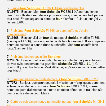
5.
Panne
four
Scholtès
FX
336.
1
XA ne fonctionne plus
N°19675
: Bonjour, Mon
four
Scholtès
FX
336.
1
XA ne fonctionne
plus. Voici l'historique : depuis plusieurs mois, il se déclenchait parfois
tout seul. En reclaquant la porte, le
four
s’arrêtait. Puis un jour, j'ai vu
l'erreur ER08...
6.
Problème
Four
Scholtès
FI 566 en surchauffe et s'éteint
complètement
N°13668
: Bonjour, J'ai un
four
de marque
Scholtès
, modèle FI 566
(identique FI 466), qui a un problème de fonctionnement. Il se coupe en
cours de cuisson à cause d'une surchauffe. Mon
four
chauffe bien
jusqu'à arriver à la...
7.
Problème bouton gazinière
Scholtès
N°20674
: Bonjour tout le monde, Je vous contacte car j’aurai besoin
de vos avis concernant ma gazinière (
Scholtès
CIM556 /
1
.
1
I) (Cf
photo). Il y a un bouton qui s’est détaché, et j’avais réussi à le remettre
une fois. A...
8.
Comment enlever le mode démo sur
four
Scholtès
FM886 1MT
N°7072
: Bonjour, quelqu'un pourrait-il m'aider en m'expliquant comment
enlever le mode démo sur mon
four
Scholtès
FM886 1MT, même
après coupure d'alimentation il reste en mode démo, et je n'ai bien sûr
pas la notice de celui-ci. Merci.
9.
Carte de puissance neuve ne fonctionne pas
four
Scholtès
fxn
36
.
1
xa