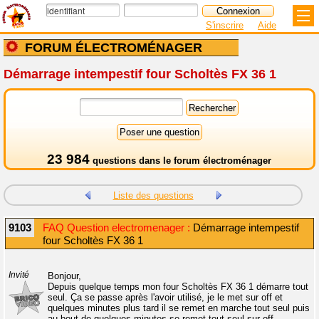
S'inscrire
Aide
FORUM ÉLECTROMÉNAGER
Démarrage intempestif four Scholtès FX 36 1
23 984
questions dans le
forum électroménager
Liste des questions
9103
FAQ Question electromenager :
Démarrage intempestif
four Scholtès FX 36 1
Invité
Bonjour,
Depuis quelque temps mon four Scholtès FX 36 1 démarre tout
seul. Ça se passe après l'avoir utilisé, je le met sur off et
quelques minutes plus tard il se remet en marche tout seul puis
au bout de quelques minutes se remet tout seul sur off.