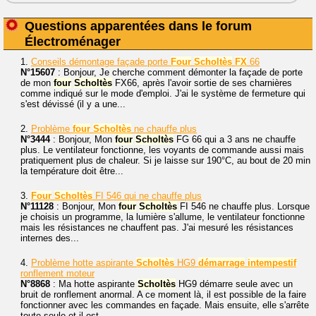
Questions apparentées dans le forum
Électroménager
1.
Conseils démontage façade porte
Four
Scholtès
FX
66
N°15607
: Bonjour, Je cherche comment démonter la façade de porte
de mon
four
Scholtès
FX66, après l'avoir sortie de ses charnières
comme indiqué sur le mode d'emploi. J'ai le système de fermeture qui
s'est dévissé (il y a une...
2.
Problème
four
Scholtès
ne chauffe plus
N°3444
: Bonjour, Mon
four
Scholtès
FG 66 qui a 3 ans ne chauffe
plus. Le ventilateur fonctionne, les voyants de commande aussi mais
pratiquement plus de chaleur. Si je laisse sur 190°C, au bout de 20 min
la température doit être...
3.
Four
Scholtès
FI 546 qui ne chauffe plus
N°11128
: Bonjour, Mon
four
Scholtès
FI 546 ne chauffe plus. Lorsque
je choisis un programme, la lumière s'allume, le ventilateur fonctionne
mais les résistances ne chauffent pas. J'ai mesuré les résistances
internes des...
4.
Problème hotte aspirante
Scholtès
HG9
démarrage
intempestif
ronflement moteur
N°8868
: Ma hotte aspirante
Scholtès
HG9 démarre seule avec un
bruit de ronflement anormal. A ce moment là, il est possible de la faire
fonctionner avec les commandes en façade. Mais ensuite, elle s'arrête
toute seule et il est...