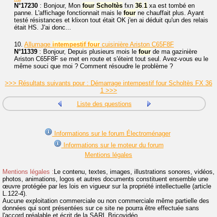
N°17230
: Bonjour, Mon
four
Scholtès
fxn
36
.
1
xa est tombé en
panne. L'affichage fonctionnait mais le
four
ne chauffait plus. Ayant
testé résistances et klixon tout était OK j'en ai déduit qu'un des relais
était HS. J'ai donc...
10.
Allumage
intempestif
four
cuisinière Ariston C65F8F
N°11339
: Bonjour, Depuis plusieurs mois le
four
de ma gazinière
Ariston C65F8F se met en route et s'éteint tout seul. Avez-vous eu le
même souci que moi ? Comment résoudre le problème ?
>>> Résultats suivants pour : Démarrage intempestif four Scholtès FX 36
1 >>>
Liste des questions
Informations sur le forum Électroménager
Informations sur le moteur du forum
Mentions légales
Mentions légales :
Le contenu, textes, images, illustrations sonores, vidéos,
photos, animations, logos et autres documents constituent ensemble une
œuvre protégée par les lois en vigueur sur la propriété intellectuelle (article
L.122-4).
Aucune exploitation commerciale ou non commerciale même partielle des
données qui sont présentées sur ce site ne pourra être effectuée sans
l'accord préalable et écrit de la SARL Bricovidéo.