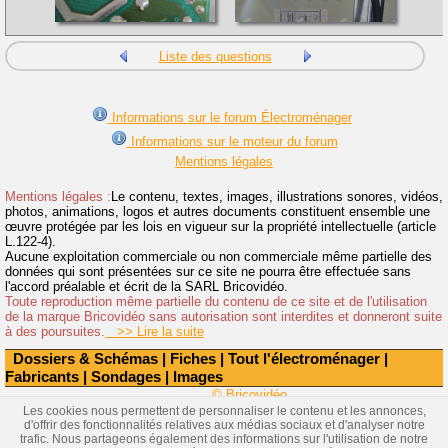
Liste des questions
Informations sur le forum Électroménager
Informations sur le moteur du forum
Mentions légales
Mentions légales :
Le contenu, textes, images, illustrations sonores, vidéos,
photos, animations, logos et autres documents constituent ensemble une
œuvre protégée par les lois en vigueur sur la propriété intellectuelle (article
L.122-4).
Aucune exploitation commerciale ou non commerciale même partielle des
données qui sont présentées sur ce site ne pourra être effectuée sans
l'accord préalable et écrit de la SARL Bricovidéo.
Toute reproduction même partielle du contenu de ce site et de l'utilisation
de la marque Bricovidéo sans autorisation sont interdites et donneront suite
à des poursuites.
>> Lire la suite
Dossiers & Schémas
|
Fiches
|
Tout l'électroménager
|
Fabricants
|
Sondages
|
Images
© Bricovidéo
Les cookies nous permettent de personnaliser le contenu et les annonces,
d'offrir des fonctionnalités relatives aux médias sociaux et d'analyser notre
trafic. Nous partageons également des informations sur l'utilisation de notre