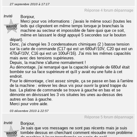
27 septembre 2010 à 17:17
Réponse 4 forum dépannage
Invité
Bonjour,
Merci pour vos informations : j'avais le même souci (toutes les
leds qui clignotent en même temps lorsque je branchais la
machine au secteur et impossible de faire quoi que ce soit,
même en laissant le doigt appuyé 5 secondes sur le bouton
départ).
Donc, j'ai changé les 3 condensateurs chimiques (2 ) basse tension
sur la carte de commande (C17 qui est un 680uF/10V, C20 qui est un
470uF/10V, C16 qui est un 100uF/16). J'ai mis les mêmes capacités
mais avec des tensions supérieures.
Depuis, la machine s'allume normalement !
Au démontage, j'ai remarqué que la capacité originale de 680uf était
bombée sur sa face supérieure et qu'il y avait eu une fuite à cet
endroit.
Pour le démontage, c'est assez simple, ça se passe en bas à l'arrière
de la machine : enlever les deux vis pour ouvrir la grand trappe du
bas. La platine de commande se trouve à gauche en bas et se
démonte en dévissant les 3 vis situées les unes au-dessus des
autres en bas à gauche.
Merci pour votre aide.
03 décembre 2010 à 22:57
Réponse 5 forum dépannage
Invité
Bonjour,
Je sais que vos messages ne sont pas récents mais je suis
tombée dessus en cherchant comment résoudre mon problème