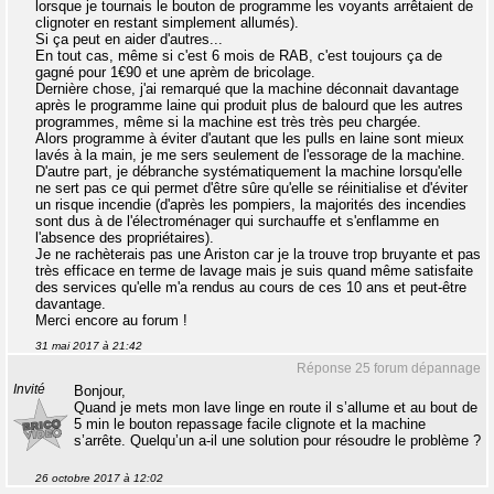
lorsque je tournais le bouton de programme les voyants arrêtaient de
clignoter en restant simplement allumés).
Si ça peut en aider d'autres...
En tout cas, même si c'est 6 mois de RAB, c'est toujours ça de
gagné pour 1€90 et une aprèm de bricolage.
Dernière chose, j'ai remarqué que la machine déconnait davantage
après le programme laine qui produit plus de balourd que les autres
programmes, même si la machine est très très peu chargée.
Alors programme à éviter d'autant que les pulls en laine sont mieux
lavés à la main, je me sers seulement de l'essorage de la machine.
D'autre part, je débranche systématiquement la machine lorsqu'elle
ne sert pas ce qui permet d'être sûre qu'elle se réinitialise et d'éviter
un risque incendie (d'après les pompiers, la majorités des incendies
sont dus à de l'électroménager qui surchauffe et s'enflamme en
l'absence des propriétaires).
Je ne rachèterais pas une Ariston car je la trouve trop bruyante et pas
très efficace en terme de lavage mais je suis quand même satisfaite
des services qu'elle m'a rendus au cours de ces 10 ans et peut-être
davantage.
Merci encore au forum !
31 mai 2017 à 21:42
Réponse 25 forum dépannage
Invité
Bonjour,
Quand je mets mon lave linge en route il s’allume et au bout de
5 min le bouton repassage facile clignote et la machine
s’arrête. Quelqu’un a-il une solution pour résoudre le problème ?
26 octobre 2017 à 12:02