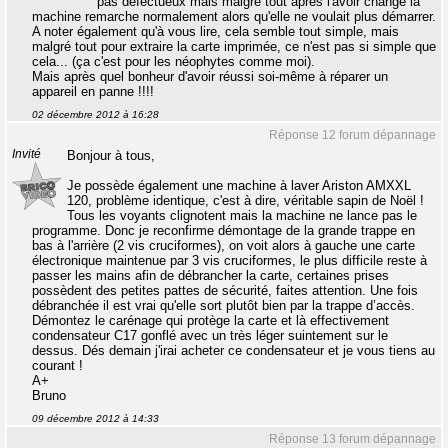
pas défectueux mais malgré tout après l'avoir changé la
machine remarche normalement alors qu'elle ne voulait plus démarrer.
A noter également qu'à vous lire, cela semble tout simple, mais
malgré tout pour extraire la carte imprimée, ce n'est pas si simple que
cela... (ça c'est pour les néophytes comme moi).
Mais après quel bonheur d'avoir réussi soi-même à réparer un
appareil en panne !!!!
02 décembre 2012 à 16:28
Réponse 12 forum dépannage
Invité
Bonjour à tous,
Je possède également une machine à laver Ariston AMXXL
120, problème identique, c'est à dire, véritable sapin de Noël !
Tous les voyants clignotent mais la machine ne lance pas le
programme. Donc je reconfirme démontage de la grande trappe en
bas à l'arrière (2 vis cruciformes), on voit alors à gauche une carte
électronique maintenue par 3 vis cruciformes, le plus difficile reste à
passer les mains afin de débrancher la carte, certaines prises
possèdent des petites pattes de sécurité, faites attention. Une fois
débranchée il est vrai qu'elle sort plutôt bien par la trappe d’accès.
Démontez le carénage qui protège la carte et là effectivement
condensateur C17 gonflé avec un très léger suintement sur le
dessus. Dés demain j'irai acheter ce condensateur et je vous tiens au
courant !
A+
Bruno
09 décembre 2012 à 14:33
Réponse 13 forum dépannage