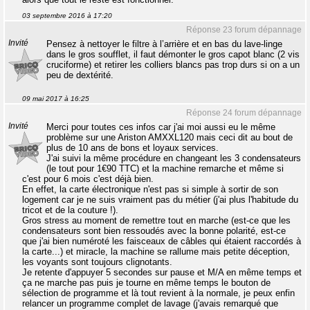
03 septembre 2016 à 17:20
Réponse 23 forum dépannage
Invité
Pensez à nettoyer le filtre à l’arrière et en bas du lave-linge
dans le gros soufflet, il faut démonter le gros capot blanc (2 vis
cruciforme) et retirer les colliers blancs pas trop durs si on a un
peu de dextérité.
09 mai 2017 à 16:25
Réponse 24 forum dépannage
Invité
Merci pour toutes ces infos car j'ai moi aussi eu le même
problème sur une Ariston AMXXL120 mais ceci dit au bout de
plus de 10 ans de bons et loyaux services.
J'ai suivi la même procédure en changeant les 3 condensateurs
(le tout pour 1€90 TTC) et la machine remarche et même si
c'est pour 6 mois c'est déjà bien.
En effet, la carte électronique n'est pas si simple à sortir de son
logement car je ne suis vraiment pas du métier (j'ai plus l'habitude du
tricot et de la couture !).
Gros stress au moment de remettre tout en marche (est-ce que les
condensateurs sont bien ressoudés avec la bonne polarité, est-ce
que j'ai bien numéroté les faisceaux de câbles qui étaient raccordés à
la carte...) et miracle, la machine se rallume mais petite déception,
les voyants sont toujours clignotants.
Je retente d'appuyer 5 secondes sur pause et M/A en même temps et
ça ne marche pas puis je tourne en même temps le bouton de
sélection de programme et là tout revient à la normale, je peux enfin
relancer un programme complet de lavage (j'avais remarqué que