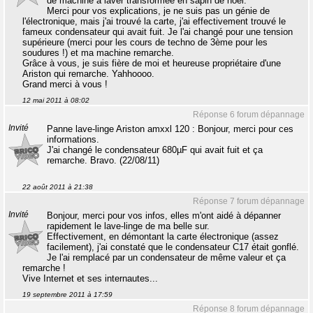
de machine à laver transformée en sapin de noël.
Merci pour vos explications, je ne suis pas un génie de
l'électronique, mais j'ai trouvé la carte, j'ai effectivement trouvé le
fameux condensateur qui avait fuit. Je l'ai changé pour une tension
supérieure (merci pour les cours de techno de 3ème pour les
soudures !) et ma machine remarche.
Grâce à vous, je suis fière de moi et heureuse propriétaire d'une
Ariston qui remarche. Yahhoooo.
Grand merci à vous !
12 mai 2011 à 08:02
Réponse 6 forum dépannage
Invité
Panne lave-linge Ariston amxxl 120 : Bonjour, merci pour ces
informations.
J'ai changé le condensateur 680µF qui avait fuit et ça
remarche. Bravo. (22/08/11)
22 août 2011 à 21:38
Réponse 7 forum dépannage
Invité
Bonjour, merci pour vos infos, elles m'ont aidé à dépanner
rapidement le lave-linge de ma belle sur.
Effectivement, en démontant la carte électronique (assez
facilement), j'ai constaté que le condensateur C17 était gonflé.
Je l'ai remplacé par un condensateur de même valeur et ça
remarche !
Vive Internet et ses internautes...
19 septembre 2011 à 17:59
Réponse 8 forum dépannage