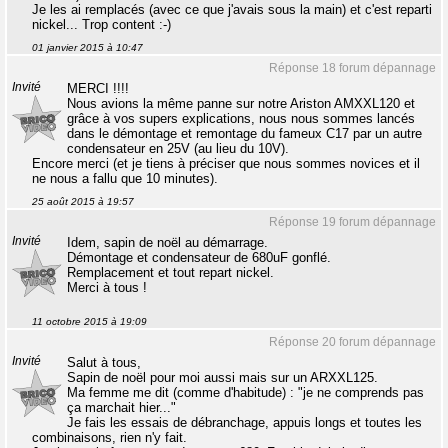
Je les ai remplacés (avec ce que j'avais sous la main) et c'est reparti
nickel... Trop content :-)
01 janvier 2015 à 10:47
Réponse 18 forum dépannage
Invité
MERCI !!!!
Nous avions la même panne sur notre Ariston AMXXL120 et
grâce à vos supers explications, nous nous sommes lancés
dans le démontage et remontage du fameux C17 par un autre
condensateur en 25V (au lieu du 10V).
Encore merci (et je tiens à préciser que nous sommes novices et il
ne nous a fallu que 10 minutes).
25 août 2015 à 19:57
Réponse 19 forum dépannage
Invité
Idem, sapin de noël au démarrage.
Démontage et condensateur de 680uF gonflé.
Remplacement et tout repart nickel.
Merci à tous !
11 octobre 2015 à 19:09
Réponse 20 forum dépannage
Invité
Salut à tous,
Sapin de noël pour moi aussi mais sur un ARXXL125.
Ma femme me dit (comme d'habitude) : "je ne comprends pas
ça marchait hier..."
Je fais les essais de débranchage, appuis longs et toutes les
combinaisons, rien n'y fait.