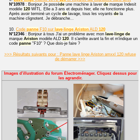
N°10978
: Bonjour Je possè
de
une machine à laver
de
marque Indesit
modèle
120
WITL. Elle a 3 ans et depuis hier, elle ne fonctionne plus.
Après avoir terminé un cycle
de
lavage, tous les voyants
de
la
machine clignotent. Je débranche...
10.
Code
panne
F10 sur
lave
-
linge
Ariston
ALD
120
N°12346
: Bonjour à tous J'ai un problème avec mon
lave
-
linge
de
marque
Ariston
modèle ALD
120
. Il s'arrête avant la fin et m'indique un
code
panne
"F10" ? Que dois-je faire ?
>>> Résultats suivants pour : Panne lave linge Ariston amxxl 120 refuse
de démarrer >>>
Images d'illustration du forum Électroménager. Cliquez dessus pour
les agrandir.