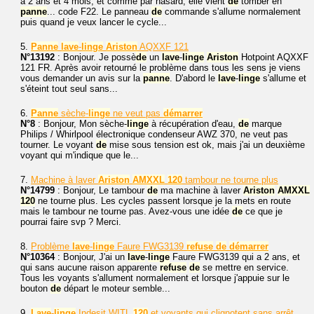
a 2 ans et 4 mois, et comme par hasard, elle vient
de
tomber en
panne
... code F22. Le panneau
de
commande s'allume normalement
puis quand je veux lancer le cycle...
5.
Panne
lave
-
linge
Ariston
AQXXF 121
N°13192
: Bonjour. Je possè
de
un
lave
-
linge
Ariston
Hotpoint AQXXF
121 FR. Après avoir retourné le problème dans tous les sens je viens
vous demander un avis sur la
panne
. D'abord le
lave
-
linge
s'allume et
s'éteint tout seul sans...
6.
Panne
sèche-
linge
ne veut pas
démarrer
N°8
: Bonjour, Mon sèche-
linge
à récupération d'eau,
de
marque
Philips / Whirlpool électronique condenseur AWZ 370, ne veut pas
tourner. Le voyant
de
mise sous tension est ok, mais j'ai un deuxième
voyant qui m'indique que le...
7.
Machine à laver
Ariston
AMXXL
120
tambour ne tourne plus
N°14799
: Bonjour, Le tambour
de
ma machine à laver
Ariston
AMXXL
120
ne tourne plus. Les cycles passent lorsque je la mets en route
mais le tambour ne tourne pas. Avez-vous une idée
de
ce que je
pourrai faire svp ? Merci.
8.
Problème
lave
-
linge
Faure FWG3139
refuse
de
démarrer
N°10364
: Bonjour, J'ai un
lave
-
linge
Faure FWG3139 qui a 2 ans, et
qui sans aucune raison apparente
refuse
de
se mettre en service.
Tous les voyants s'allument normalement et lorsque j'appuie sur le
bouton
de
départ le moteur semble...
9.
Lave
-
linge
Indesit WITL
120
et voyants qui clignotent sans arrêt