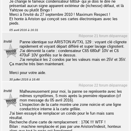
Je change le fameux condensateur 680uF qui je dois le dire ne
présentait aucun signe apparent extérieur de (richesse) défaut, et là
Yahtzee ou plutôt Bingo !
Merci à l'invité du 27 septembre 2010 ! Maximum Respect !
Et honte à Ariston qui conçoit ses cartes électroniques avec les
pieds.
05 avril 2016 à 16:31
Réponse 21 forum dépannage
Invité
Panne identique sur ARISTON AVTXL 129 : voyant clé clignote
rapidement et voyant départ différé et super lavage clignotent.
J'ai démonté la carte : condensateur C65 680uF 10V et C6
470uF 10V gonflés sur le dessus.
J'ai remplacé les 2 condos par les valeurs mais en 25V et 35V.
Ça marche très bien maintenant.
Merci pour votre aide.
30 juillet 2016 à 16:46
Réponse 22 forum dépannage
Invité
Malheureusement pour moi, la panne se représente avec les
mêmes symptômes, 5 mois après la première réparation (cf
mon message du 05 avril 2016).
L'inspection de la carte montre une zone noircie et une ligne
conductrice interne à la carte grillée.
J'ai bien essayé de remplacer un condo pour le fun mais sans
résultat.
Recherche d'une carte de remplacement : 170€ !!! WTF !
Bilan : machine remplacée et pas par une Ariston/Indesit, honteux
alors que tout le reste est fonctionnel.