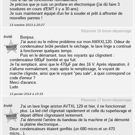
Je précise que je suis un profane en électronique (j'ai dû faire 3
soudures en cours d'EMT il y a 30 ans).
Je suis maintenant équipé d'un fer à souder et prêt à affronter de
nouvelles pannes !
13 octobre 2013 à 20:27
Réponse 16 forum dépannage
Invité
Bonjour,
J'ai aussi eu le même problème sur mon AMXXL120. Odeur de
condensateur brûlé pendant le séchage, le lave linge a continué
à fonctionner quelques temps.
Puis en le démarrant, tous les voyants qui clignotent :
condensateur 680µF bombé et qui fuit.
Je l'ai remplacé, ainsi que le 470µF par des 16 V. Après réparation, il
s'allume normalement, mais après le remplissage, le voyant de
marche clignote, ainsi que le voyant "peu sale", à quoi correspond ce
code d'erreur ?
Merci d'avance.
Ludo
13 janvier 2014 à 15:33
Réponse 17 forum dépannage
Invité
J'ai un lave linge ariston AVTXL 129 et hier, il ne fonctionnait
plus. La led clef clignotait rapidement et celle du superlavage et
départ différé clignotaient lentement.
J'ai démonté l'arrière du bandeau de la machine et j'ai démonté
la platine électronique...
Deux condensateurs étaient gonflés (un 680 micro et un 470
micro...).