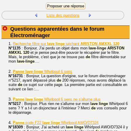
Liste des questions
Questions apparentées dans le forum
Électroménager
1.
Recherche filtre sur
lave
linge
séchant
ARISTON
AMXXL
120
N°1135
: Bonjour, J'ai perdu un objet dans mon
lave
-
linge
ARISTON
AMXXL
120
et je pense peut-être pouvoir le récupérer par le filtre.
Mais, le problème, c'est que je ne trouve pas
de
filtre démontable sur
mon
lave
-
linge
....
2.
Panne
lave
-
linge
Whirlpool 6 sens
N°16731
: Bonjour, La question d'origine, sur le forum électroménager
n°5217, ayant dépassé plus
de
200 réponses, nous avons déplacé la
suite
de
ce sujet sur cette page. La première partie est consultable en
suivant ce lien :...
3.
Panne
lave
linge
Whirlpool 6 sens ne s'allume plus
N°5217
: Bonjour. Plus rien ne s'allume sur mon
lave
linge
Whirlpool 6
sens ? Y a t-il un disjoncteur à l'intérieur ? Merci
de
vos conseils pour
le dépannage.
4.
Panne
code F22
lave
linge
Whirlpool AWO/D7324
N°18309
: Bonjour, J'ai acheté un
lave
linge
Whirlpool AWO/D7324 il y