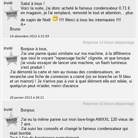
Invité
Salut à tous !
Voici la suite, j'ai donc acheté le fameux condensateur 0.71 €
en magasin, je l'ai remplacé, remonté le tout et attention... plus
de sapin de Noël
!!!! Merci à tous les internautes !!!!
A+
Bruno
14 décembre 2012 à 21:53
Réponse 14 forum dépannage
Invité
Bonjour à tous,
J'ai une panne quasi similaire sur ma machine, à la différence
que seul le voyant "repassage facile" clignote, et que lorsque
j'ai voulu essayer de lancer une machine, un flash lumineux
s'est produit !
J'ai démonté la carte et rien au niveau des condensateurs, en
revanche une fiche de connexion a cramé (où se branche un fil bleu
et un marron) ! Je n'arrive pas à voir à quel élément elle est reliée, si
quelqu'un peut m'aider, merci d'avance.
28 janvier 2013 à 06:21
Réponse 15 forum dépannage
Invité
Bonjour,
J'ai eu la même panne sur mon lave-linge AMXXL 120 vieux de
7 ans.
J'ai suivi les conseils et changé le fameux condensateur qui
était bombé.
Tout à l'air de fonctionner normalement.