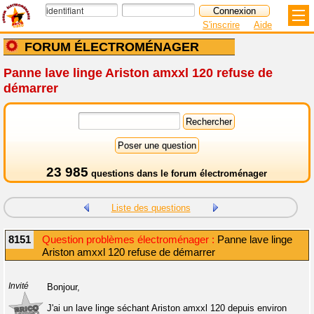
S'inscrire
Aide
FORUM ÉLECTROMÉNAGER
Panne lave linge Ariston amxxl 120 refuse de
démarrer
23 985
questions dans le
forum électroménager
Liste des questions
8151
Question problèmes électroménager :
Panne lave linge
Ariston amxxl 120 refuse de démarrer
Invité
Bonjour,
J'ai un lave linge séchant Ariston amxxl 120 depuis environ