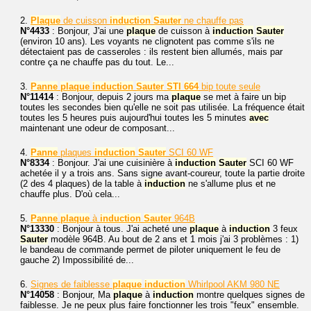
2.
Plaque
de cuisson
induction
Sauter
ne chauffe pas
N°4433
: Bonjour, J'ai une
plaque
de cuisson à
induction
Sauter
(environ 10 ans). Les voyants ne clignotent pas comme s'ils ne
détectaient pas de casseroles : ils restent bien allumés, mais par
contre ça ne chauffe pas du tout. Le...
3.
Panne
plaque
induction
Sauter
STI
664
bip toute seule
N°11414
: Bonjour, depuis 2 jours ma
plaque
se met à faire un bip
toutes les secondes bien qu'elle ne soit pas utilisée. La fréquence était
toutes les 5 heures puis aujourd'hui toutes les 5 minutes
avec
maintenant une odeur de composant...
4.
Panne
plaques
induction
Sauter
SCI 60 WF
N°8334
: Bonjour. J'ai une cuisinière à
induction
Sauter
SCI 60 WF
achetée il y a trois ans. Sans signe avant-coureur, toute la partie droite
(2 des 4 plaques) de la table à
induction
ne s'allume plus et ne
chauffe plus. D'où cela...
5.
Panne
plaque
à
induction
Sauter
964B
N°13330
: Bonjour à tous. J'ai acheté une
plaque
à
induction
3 feux
Sauter
modèle 964B. Au bout de 2 ans et 1 mois j'ai 3 problèmes : 1)
le bandeau de commande permet de piloter uniquement le feu de
gauche 2) Impossibilité de...
6.
Signes de faiblesse
plaque
induction
Whirlpool AKM 980 NE
N°14058
: Bonjour, Ma
plaque
à
induction
montre quelques signes de
faiblesse. Je ne peux plus faire fonctionner les trois "feux" ensemble.