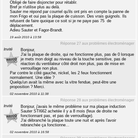
Obligé de faire disjoncter pour rétablir.
Bref je n'utilise plus au delà.
Sauter me répond par courriel qu'ils ont pris en compte la panne de
mon Frigo et oui pas la plaque de cuisson. Des vrais guignols. Ils
refusent de faire quoique ce soit si je ne paye pas 75  de
déplacement.
Adieu Sauter et Fagor-Brandt.
19 août 2010 à 13:58
Réponse 27 aux problèmes électroménager
Invité
Bonjour,
J'ai la plaque de droite, qui ne fonctionne plus, pas de 0 lorsque
je mets mon doigt au niveau de la touche sensitive, pas de
réaction du ventilateur côté droit non plus, pas de mise en
verrouillage non plus.
Par contre le côté gauche, nickel, les 2 feux fonctionnent
normalement. Une idée ?
Quelqu'un avait la même avec la vitre fendue, peut-être une
proposition ? Merci.
02 novembre 2010 à 11:38
Réponse 28 aux problèmes électroménager
Invité
Bonjour, j'avais le même problème sur ma plaque induction
Sauter STI662 achetée il y a 8 mois (feux de droite ne
fonctionnant pas, et pas de verrouillage).
J'ai débranché la plaque toute une nuit et après l'avoir
rebranchée ça fonctionne...
02 novembre 2010 à 16:58