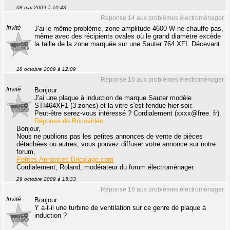
08 mai 2009 à 10:43
Réponse 14 aux problèmes électroménager
Invité
J'ai le même problème, zone amplitude 4600 W ne chauffe pas,
même avec des récipients ovales où le grand diamètre excède
la taille de la zone marquée sur une Sauter 764 XFI. Décevant.
18 octobre 2009 à 12:09
Réponse 15 aux problèmes électroménager
Invité
Bonjour
J'ai une plaque à induction de marque Sauter modèle
STI464XF1 (3 zones) et la vitre s'est fendue hier soir.
Peut-être serez-vous intéressé ? Cordialement (xxxx@free. fr).
Réponse de Bricovidéo :
Bonjour,
Nous ne publions pas les petites annonces de vente de pièces
détachées ou autres, vous pouvez diffuser votre annonce sur notre
forum,
Petites Annonces Bricolage.com
Cordialement, Roland, modérateur du forum électroménager.
29 octobre 2009 à 15:33
Réponse 16 aux problèmes électroménager
Invité
Bonjour
Y a-t-il une turbine de ventilation sur ce genre de plaque à
induction ?