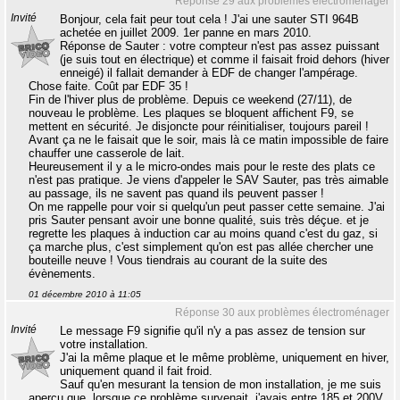
Réponse 29 aux problèmes électroménager
Invité
Bonjour, cela fait peur tout cela ! J'ai une sauter STI 964B
achetée en juillet 2009. 1er panne en mars 2010.
Réponse de Sauter : votre compteur n'est pas assez puissant
(je suis tout en électrique) et comme il faisait froid dehors (hiver
enneigé) il fallait demander à EDF de changer l'ampérage.
Chose faite. Coût par EDF 35 !
Fin de l'hiver plus de problème. Depuis ce weekend (27/11), de
nouveau le problème. Les plaques se bloquent affichent F9, se
mettent en sécurité. Je disjoncte pour réinitialiser, toujours pareil !
Avant ça ne le faisait que le soir, mais là ce matin impossible de faire
chauffer une casserole de lait.
Heureusement il y a le micro-ondes mais pour le reste des plats ce
n'est pas pratique. Je viens d'appeler le SAV Sauter, pas très aimable
au passage, ils ne savent pas quand ils peuvent passer !
On me rappelle pour voir si quelqu'un peut passer cette semaine. J'ai
pris Sauter pensant avoir une bonne qualité, suis très déçue. et je
regrette les plaques à induction car au moins quand c'est du gaz, si
ça marche plus, c'est simplement qu'on est pas allée chercher une
bouteille neuve ! Vous tiendrais au courant de la suite des
évènements.
01 décembre 2010 à 11:05
Réponse 30 aux problèmes électroménager
Invité
Le message F9 signifie qu'il n'y a pas assez de tension sur
votre installation.
J'ai la même plaque et le même problème, uniquement en hiver,
uniquement quand il fait froid.
Sauf qu'en mesurant la tension de mon installation, je me suis
aperçu que, lorsque ce problème survenait, j'avais entre 185 et 200V.