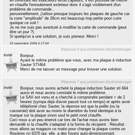
en inversant les inducteurs et/ou capteurs, il est possible de mettre
en chauffe l'enroulement extérieur donc il s'agit visiblement d'un
problème de commande...
personnellement, j'utilise presque toujours les plaques de gauche car
la zone "amplitude" de 28cm est beaucoup trop petite pour cuire
quoique ce soit !
Je ne me suis pas aventuré à modifier la carte de commande (peut
être un jour ?).
Si quelqu'un a une solution, je suis preneur. Merci !
19 septembre 2008 à 17:04
Réponse 6 aux problèmes électroménager
Invité
Bonjour,
Ayant le même problème que vous, avec ma plaque à induction
Sauter STI464
Merci de me laisser un message pour trouver une solution.
Réponse 7 aux problèmes électroménager
Invité
Bonjour, nous avons acheté la plaque induction Sauter sti 664
aussi et nous avons constaté le même problème.
Le SAV est venu et a cherché à comprendre pendant + de 2
heures (sympa déjà d'avoir passé tout ce temps) et après avoir
téléphoné chez Sauter, la réponse est que la poêle (ou la
casserole) doit avoir au moins le diamètre du fond identique à la
marque sur la plaque sinon seul le petit rond chauffe.
Ceci nous a un peu énervé car lors de l'achat nous avons bien
demandé si la chauffe s'adaptait à la forme du récipient : Résultat :
nous allons au magasin ce matin pour changer la plaque contre un
Rosières rvi 6370 qui, elle, a des foyers auto-dimensionnant.