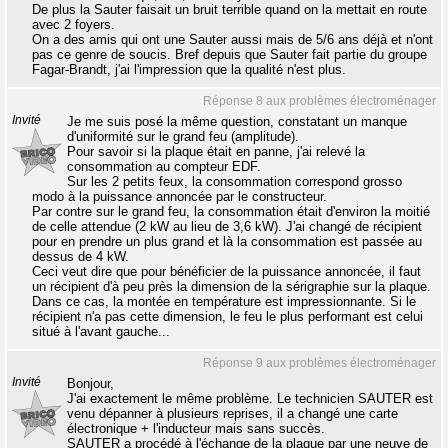
De plus la Sauter faisait un bruit terrible quand on la mettait en route
avec 2 foyers.
On a des amis qui ont une Sauter aussi mais de 5/6 ans déjà et n'ont
pas ce genre de soucis. Bref depuis que Sauter fait partie du groupe
Fagar-Brandt, j'ai l'impression que la qualité n'est plus.
Réponse 8 aux problèmes électroménager
Invité
Je me suis posé la même question, constatant un manque
d'uniformité sur le grand feu (amplitude).
Pour savoir si la plaque était en panne, j'ai relevé la
consommation au compteur EDF.
Sur les 2 petits feux, la consommation correspond grosso
modo à la puissance annoncée par le constructeur.
Par contre sur le grand feu, la consommation était d'environ la moitié
de celle attendue (2 kW au lieu de 3,6 kW). J'ai changé de récipient
pour en prendre un plus grand et là la consommation est passée au
dessus de 4 kW.
Ceci veut dire que pour bénéficier de la puissance annoncée, il faut
un récipient d'à peu près la dimension de la sérigraphie sur la plaque.
Dans ce cas, la montée en température est impressionnante. Si le
récipient n'a pas cette dimension, le feu le plus performant est celui
situé à l'avant gauche...
Réponse 9 aux problèmes électroménager
Invité
Bonjour,
J'ai exactement le même problème. Le technicien SAUTER est
venu dépanner à plusieurs reprises, il a changé une carte
électronique + l'inducteur mais sans succès.
SAUTER a procédé à l'échange de la plaque par une neuve de