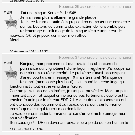
01 octobre 2011 à 07:36
Réponse 36 aux problèmes électroménager
Invité
J'ai une plaque Sauter STI 964B.
Je n'arrivais plus à allumer la grande plaque.
Je lis ce forum et suite à la proposition de poser une casserole
sur les boutons de commande, extinction de l'ensemble puis
redémarrage et l'allumage de la plaque récalcitrante est de
nouveau OK et je peux continuer mon office.
Merci.
26 décembre 2011 à 13:55
Réponse 37 aux problèmes électroménager
Invité
Bonjour, mon problème est que j'avais les afficheurs de
puissance qui clignotaient d'une façon irrégulière. J'ai coupé au
compteur puis réenclenché. Le problème n'avait pas disparu.
J'ai eu pourtant un message F9 mais très bref "Manque de
tension" (mentionné plus haut). J'ai coupé le sèche linge qui
fonctionnait : tout est revenu dans l'ordre.
Comme je n'ai pas de voltmètre, je n'ai pas pu vérifier. Mais un point
important à voir, et auquel on ne pense pas fortement : quelle est la
tension fournie par le réseau EDF ? Il y a eu deux lotissements qui
ont été raccordés récemment au réseau et ils sont sur le même
transfo que celui qui fournit mon domicile.
Je vais leur demander la mise en place d'un voltmètre enregistreur
pour vérification.
Bon courage ! EDF en devenant privatisée a perdu de son humanité.
22 janvier 2012 à 11:59