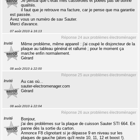
Je pensai que c'était mes casseroles et poêles pas de bonne
qualités.
il faut que je retrouve ma facture, car je pense que ma garantie
est passée.
Avez vous un numéro de sav Sauter.
Merci d'avance.
07 août 2010 à 16:13
Réponse 24 aux problèmes électroménager
Invité
Même problème, même appareil : j'ai coupé le disjoncteur de la
plaque au tableau général et rallumé ; pour le moment ça
marche enfin normalement.
Gérard
08 août 2010 à 22:00
Réponse 25 aux problèmes électroménager
Invité
Au cas où...
sauter-electromenager.com
Gérard
08 août 2010 à 22:04
Réponse 26 aux problèmes électroménager
Invité
Bonjour,
j'ai des problèmes sur la plaque de cuisson Sauter STI 664. En
panne dès la sortie du carton.
Annonce F8 clignotant si je dépasse 9 en niveau sur les
plaques de gauche (alors qu'il reste 10, 11, 12 et boost !).