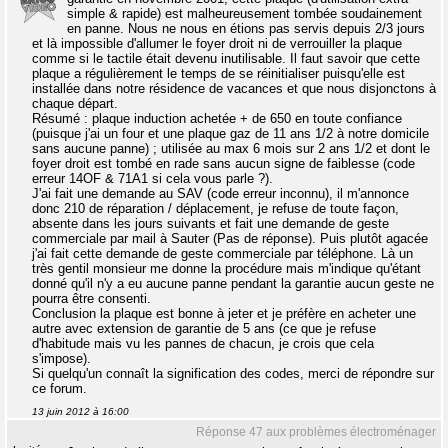
simple & rapide) est malheureusement tombée soudainement
en panne. Nous ne nous en étions pas servis depuis 2/3 jours
et là impossible d'allumer le foyer droit ni de verrouiller la plaque
comme si le tactile était devenu inutilisable. Il faut savoir que cette
plaque a régulièrement le temps de se réinitialiser puisqu'elle est
installée dans notre résidence de vacances et que nous disjonctons à
chaque départ.
Résumé : plaque induction achetée + de 650 en toute confiance
(puisque j'ai un four et une plaque gaz de 11 ans 1/2 à notre domicile
sans aucune panne) ; utilisée au max 6 mois sur 2 ans 1/2 et dont le
foyer droit est tombé en rade sans aucun signe de faiblesse (code
erreur 14OF & 71A1 si cela vous parle ?).
J'ai fait une demande au SAV (code erreur inconnu), il m'annonce
donc 210 de réparation / déplacement, je refuse de toute façon,
absente dans les jours suivants et fait une demande de geste
commerciale par mail à Sauter (Pas de réponse). Puis plutôt agacée
j'ai fait cette demande de geste commerciale par téléphone. Là un
très gentil monsieur me donne la procédure mais m'indique qu'étant
donné qu'il n'y a eu aucune panne pendant la garantie aucun geste ne
pourra être consenti.
Conclusion la plaque est bonne à jeter et je préfère en acheter une
autre avec extension de garantie de 5 ans (ce que je refuse
d'habitude mais vu les pannes de chacun, je crois que cela
s'impose).
Si quelqu'un connaît la signification des codes, merci de répondre sur
ce forum.
13 juin 2012 à 16:00
Réponse 47 aux problèmes électroménager