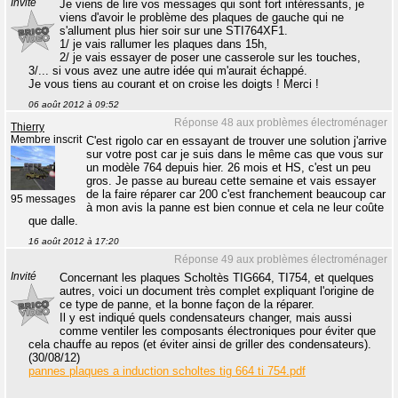
Invité
Je viens de lire vos messages qui sont fort intéressants, je
viens d'avoir le problème des plaques de gauche qui ne
s'allument plus hier soir sur une STI764XF1.
1/ je vais rallumer les plaques dans 15h,
2/ je vais essayer de poser une casserole sur les touches,
3/... si vous avez une autre idée qui m'aurait échappé.
Je vous tiens au courant et on croise les doigts ! Merci !
06 août 2012 à 09:52
Réponse 48 aux problèmes électroménager
Thierry
Membre inscrit
C'est rigolo car en essayant de trouver une solution j'arrive
sur votre post car je suis dans le même cas que vous sur
un modèle 764 depuis hier. 26 mois et HS, c'est un peu
gros. Je passe au bureau cette semaine et vais essayer
de la faire réparer car 200 c'est franchement beaucoup car
95 messages
à mon avis la panne est bien connue et cela ne leur coûte
que dalle.
16 août 2012 à 17:20
Réponse 49 aux problèmes électroménager
Invité
Concernant les plaques Scholtès TIG664, TI754, et quelques
autres, voici un document très complet expliquant l'origine de
ce type de panne, et la bonne façon de la réparer.
Il y est indiqué quels condensateurs changer, mais aussi
comme ventiler les composants électroniques pour éviter que
cela chauffe au repos (et éviter ainsi de griller des condensateurs).
(30/08/12)
pannes plaques a induction scholtes tig 664 ti 754.pdf