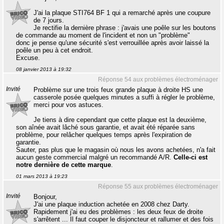
J'ai la plaque STI764 BF 1 qui a remarché après une coupure
de 7 jours.
Je rectifie la dernière phrase : j'avais une poêle sur les boutons
de commande au moment de l'incident et non un "problème"
donc je pense qu'une sécurité s'est verrouillée après avoir laissé la
poêle un peu à cet endroit.
Excuse.
08 janvier 2013 à 19:32
Réponse 54 aux problèmes électroménager
Invité
Problème sur une trois feux grande plaque à droite HS une
casserole posée quelques minutes a suffi à régler le problème,
merci pour vos astuces.
Je tiens à dire cependant que cette plaque est la deuxième,
son aînée avait lâché sous garantie, et avait été réparée sans
problème, pour relâcher quelques temps après l'expiration de
garantie.
Sauter, pas plus que le magasin où nous les avons achetées, n'a fait
aucun geste commercial malgré un recommandé A/R.
Celle-ci est
notre dernière de cette marque
.
01 mars 2013 à 19:23
Réponse 55 aux problèmes électroménager
Invité
Bonjour,
J'ai une plaque induction achetée en 2008 chez Darty.
Rapidement j'ai eu des problèmes : les deux feux de droite
s'arrêtent ... Il faut couper le disjoncteur et rallumer et des fois