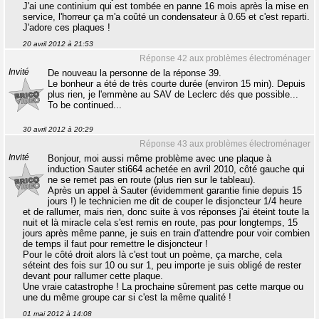
J'ai une continium qui est tombée en panne 16 mois après la mise en
service, l'horreur ça m'a coûté un condensateur à 0.65 et c'est reparti.
J'adore ces plaques !
20 avril 2012 à 21:53
Réponse 42 aux problèmes électroménager
Invité
De nouveau la personne de la réponse 39.
Le bonheur a été de très courte durée (environ 15 min). Depuis
plus rien, je l'emmène au SAV de Leclerc dés que possible...
To be continued...
30 avril 2012 à 20:29
Réponse 43 aux problèmes électroménager
Invité
Bonjour, moi aussi même problème avec une plaque à
induction Sauter sti664 achetée en avril 2010, côté gauche qui
ne se remet pas en route (plus rien sur le tableau).
Après un appel à Sauter (évidemment garantie finie depuis 15
jours !) le technicien me dit de couper le disjoncteur 1/4 heure
et de rallumer, mais rien, donc suite à vos réponses j'ai éteint toute la
nuit et là miracle cela s'est remis en route, pas pour longtemps, 15
jours après même panne, je suis en train d'attendre pour voir combien
de temps il faut pour remettre le disjoncteur !
Pour le côté droit alors là c'est tout un poème, ça marche, cela
séteint des fois sur 10 ou sur 1, peu importe je suis obligé de rester
devant pour rallumer cette plaque.
Une vraie catastrophe ! La prochaine sûrement pas cette marque ou
une du même groupe car si c'est la même qualité !
01 mai 2012 à 14:08