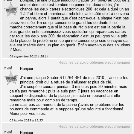
Bonjour, j'ai une plaque induction Sauter STI 664B au bout de 2
ans et demi elle est tombée en panne les deux côtés, j'ai
changé les deux cartes électroniques 200  et cela a duré un an
1 à 2 et demi et maintenant rebelote j'ai le côté droit à nouveau
en panne, alors il parait que c'est parce-que la plaque n'est pas
assez ventilée. En ce qui concerne le grand feu de droite il ne
marche correctement que si la base du récipient est sur la partie la
plus grande, enfin connaissez-vous quelqu'un qui répare ces cartes
car tous les deux ans 200  de réparation c'est un peu gros vu le prix
de la plaque, le problème en ce qui me concerne je suis ennuyée car
elle est insérée dans un plan en granit. Enfin avez-vous des solutions
? Merci.
04 septembre 2012 à 18:14
Réponse 52 aux problèmes électroménager
Invité
Bonjour.
J'ai une plaque Sauter STI 764 BF1 de mai 2010 ; j'ai eu le feu
principal droit qui a refusé de s'allumer et plus de clé.
J'ai coupé le courant pendant 3 minutes puis 30 minutes mais
ça n'a pas remarché ; puis je suis parti 7 jours en vacances en
coupant le disjoncteur de la plaque ; miracle en rebranchant elle
remarche mais pour combien de temps.
Je ne sais pas au moment de la panne j'avais un problème sur les
boutons de commande et je suppose qu'une sécurité a fonctionné.
Merci pour vos infos.
05 janvier 2013 à 19:35
Réponse 53 aux problèmes électroménager
Invité
Bonjour,