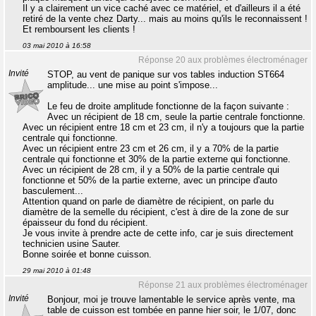
Il y a clairement un vice caché avec ce matériel, et d'ailleurs il a été
retiré de la vente chez Darty... mais au moins qu'ils le reconnaissent !
Et remboursent les clients !
03 mai 2010 à 16:58
Réponse 20 aux problèmes électroménager
Invité
STOP, au vent de panique sur vos tables induction ST664
amplitude... une mise au point s'impose...
Le feu de droite amplitude fonctionne de la façon suivante :
Avec un récipient de 18 cm, seule la partie centrale fonctionne.
Avec un récipient entre 18 cm et 23 cm, il n'y a toujours que la partie
centrale qui fonctionne.
Avec un récipient entre 23 cm et 26 cm, il y a 70% de la partie
centrale qui fonctionne et 30% de la partie externe qui fonctionne.
Avec un récipient de 28 cm, il y a 50% de la partie centrale qui
fonctionne et 50% de la partie externe, avec un principe d'auto
basculement...
Attention quand on parle de diamètre de récipient, on parle du
diamètre de la semelle du récipient, c'est à dire de la zone de sur
épaisseur du fond du récipient.
Je vous invite à prendre acte de cette info, car je suis directement
technicien usine Sauter.
Bonne soirée et bonne cuisson.
29 mai 2010 à 01:48
Réponse 21 aux problèmes électroménager
Invité
Bonjour, moi je trouve lamentable le service après vente, ma
table de cuisson est tombée en panne hier soir, le 1/07, donc