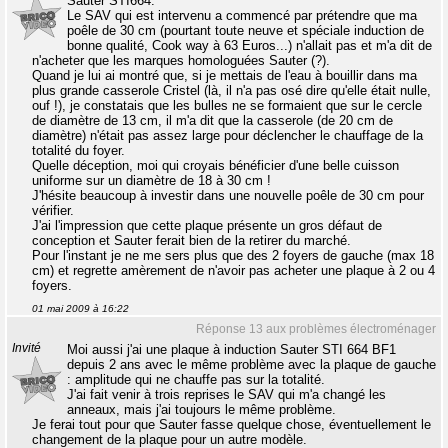
Sauter STI664.
Le SAV qui est intervenu a commencé par prétendre que ma
poêle de 30 cm (pourtant toute neuve et spéciale induction de
bonne qualité, Cook way à 63 Euros...) n'allait pas et m'a dit de
n'acheter que les marques homologuées Sauter (?).
Quand je lui ai montré que, si je mettais de l'eau à bouillir dans ma
plus grande casserole Cristel (là, il n'a pas osé dire qu'elle était nulle,
ouf !), je constatais que les bulles ne se formaient que sur le cercle
de diamètre de 13 cm, il m'a dit que la casserole (de 20 cm de
diamètre) n'était pas assez large pour déclencher le chauffage de la
totalité du foyer.
Quelle déception, moi qui croyais bénéficier d'une belle cuisson
uniforme sur un diamètre de 18 à 30 cm !
J'hésite beaucoup à investir dans une nouvelle poêle de 30 cm pour
vérifier.
J'ai l'impression que cette plaque présente un gros défaut de
conception et Sauter ferait bien de la retirer du marché.
Pour l'instant je ne me sers plus que des 2 foyers de gauche (max 18
cm) et regrette amèrement de n'avoir pas acheter une plaque à 2 ou 4
foyers.
01 mai 2009 à 16:22
Réponse 13 aux problèmes électroménager
Invité
Moi aussi j'ai une plaque à induction Sauter STI 664 BF1
depuis 2 ans avec le même problème avec la plaque de gauche
: amplitude qui ne chauffe pas sur la totalité.
J'ai fait venir à trois reprises le SAV qui m'a changé les
anneaux, mais j'ai toujours le même problème.
Je ferai tout pour que Sauter fasse quelque chose, éventuellement le
changement de la plaque pour un autre modèle.