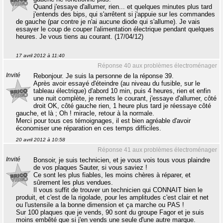
Quand j'essaye d'allumer, rien... et quelques minutes plus tard
j'entends des bips, qui s'arrêtent si j'appuie sur les commandes
de gauche (par contre je n'ai aucune diode qui s'allume). Je vais
essayer le coup de couper l'alimentation électrique pendant quelques
heures. Je vous tiens au courant. (17/04/12)
17 avril 2012 à 11:40
Réponse 40 aux problèmes électroménager
Invité
Rebonjour. Je suis la personne de la réponse 39.
Après avoir essayé d'éteindre (au niveau du fusible, sur le
tableau électrique) d'abord 10 min, puis 4 heures, rien et enfin
une nuit complète, je remets le courant, j'essaye d'allumer, côté
droit OK, côté gauche rien, 1 heure plus tard je réessaye côté
gauche, et là ; Oh ! miracle, retour à la normale.
Merci pour tous ces témoignages, il est bien agréable d'avoir
économiser une réparation en ces temps difficiles.
20 avril 2012 à 10:58
Réponse 41 aux problèmes électroménager
Invité
Bonsoir, je suis technicien, et je vous vois tous vous plaindre
de vos plaques Sauter, si vous saviez !
Ce sont les plus fiables, les moins chères à réparer, et
sûrement les plus vendues.
Il vous suffit de trouver un technicien qui CONNAIT bien le
produit, et c'est de la rigolade, pour les amplitudes c'est clair et net
ou l'ustensile a la bonne dimension et ça marche ou PAS !
Sur 100 plaques que je vends, 90 sont du groupe Fagor et je suis
moins embêté que si j'en vends une seule d'une autre marque.