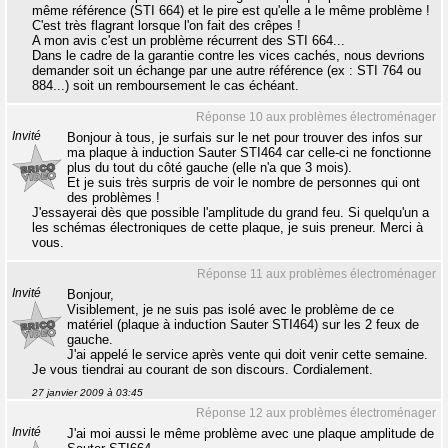
même référence (STI 664) et le pire est qu'elle a le même problème !
C'est très flagrant lorsque l'on fait des crêpes !
A mon avis c'est un problème récurrent des STI 664...
Dans le cadre de la garantie contre les vices cachés, nous devrions
demander soit un échange par une autre référence (ex : STI 764 ou
884...) soit un remboursement le cas échéant.
Réponse 10 aux problèmes électroménager
Invité
Bonjour à tous, je surfais sur le net pour trouver des infos sur
ma plaque à induction Sauter STI464 car celle-ci ne fonctionne
plus du tout du côté gauche (elle n'a que 3 mois).
Et je suis très surpris de voir le nombre de personnes qui ont
des problèmes !
J'essayerai dès que possible l'amplitude du grand feu. Si quelqu'un a
les schémas électroniques de cette plaque, je suis preneur. Merci à
vous.
Réponse 11 aux problèmes électroménager
Invité
Bonjour,
Visiblement, je ne suis pas isolé avec le problème de ce
matériel (plaque à induction Sauter STI464) sur les 2 feux de
gauche.
J'ai appelé le service après vente qui doit venir cette semaine.
Je vous tiendrai au courant de son discours. Cordialement.
27 janvier 2009 à 03:45
Réponse 12 aux problèmes électroménager
Invité
J'ai moi aussi le même problème avec une plaque amplitude de