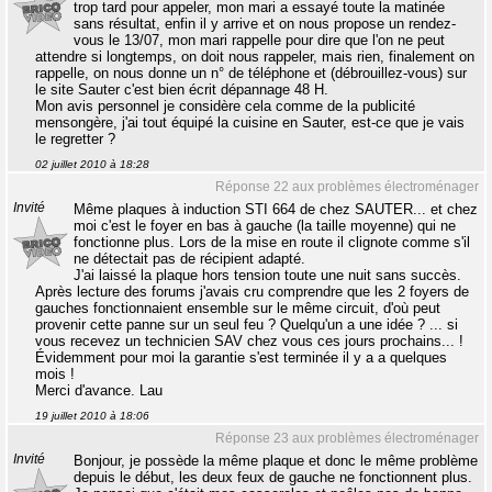
trop tard pour appeler, mon mari a essayé toute la matinée
sans résultat, enfin il y arrive et on nous propose un rendez-
vous le 13/07, mon mari rappelle pour dire que l'on ne peut
attendre si longtemps, on doit nous rappeler, mais rien, finalement on
rappelle, on nous donne un n° de téléphone et (débrouillez-vous) sur
le site Sauter c'est bien écrit dépannage 48 H.
Mon avis personnel je considère cela comme de la publicité
mensongère, j'ai tout équipé la cuisine en Sauter, est-ce que je vais
le regretter ?
02 juillet 2010 à 18:28
Réponse 22 aux problèmes électroménager
Invité
Même plaques à induction STI 664 de chez SAUTER... et chez
moi c'est le foyer en bas à gauche (la taille moyenne) qui ne
fonctionne plus. Lors de la mise en route il clignote comme s'il
ne détectait pas de récipient adapté.
J'ai laissé la plaque hors tension toute une nuit sans succès.
Après lecture des forums j'avais cru comprendre que les 2 foyers de
gauches fonctionnaient ensemble sur le même circuit, d'où peut
provenir cette panne sur un seul feu ? Quelqu'un a une idée ? ... si
vous recevez un technicien SAV chez vous ces jours prochains... !
Évidemment pour moi la garantie s'est terminée il y a a quelques
mois !
Merci d'avance. Lau
19 juillet 2010 à 18:06
Réponse 23 aux problèmes électroménager
Invité
Bonjour, je possède la même plaque et donc le même problème
depuis le début, les deux feux de gauche ne fonctionnent plus.