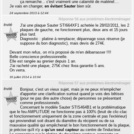
ça remarche... c'est vraiment une calamité de matériel....
Je vais en changer,
en évitant Sauter
bien sûr.
24 septembre 2013 à 12:44
Réponse 56 aux problèmes électroménager
Invité
J'ai une plaque Sauter STI664XF1 achetée le 28/02/2011, les 2
plaques de gauche, ne fonctionnent plus, deux ans et 15 jours
plus tard.
Diagnostic : platine à remplacer, dépannage sous réserve (je
suppose du bon diagnostic), mais devis de 274€.
Devant mon refus, on m'a proposé de m'en débarrasser !!!!
Belle conscience professionnelle.
Elle est rangée au grenier depuis 1 an.
J'ai racheté une plaque, 275€ chez Ikea garantie 5 ans.
On verra.
30 juillet 2014 à 10:04
Réponse 57 aux problèmes électroménager
Invité
Bonjour, c'est un vieux sujet, mais je ne peux m'empêcher
d'apporter une clarification surtout quand je vois des bêtises
(pour ne pas dire autre chose) de personnes se présentant
comme professionnels.
Concernant le modèle Sauter STIS464B1 et la problématique
que le feu AMPLITUDE ne fonctionne pas à 100% (bruit de clic-clac
et fonctionnement uniquement de la zone centrale et pas l'extérieur)
qui proviendrait soit disant du diamètre du récipient ou de sa
mauvaise qualité qui empêcherait le bon fonctionnement de la plaque,
je précise qu'il n'y a
qu'un seul capteur
au centre de l'inducteur.