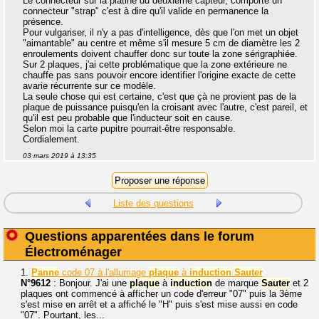
Le connecteur sur la platine du deuxième capteur, comporte un
connecteur "strap" c'est à dire qu'il valide en permanence la
présence.
Pour vulgariser, il n'y a pas d'intelligence, dès que l'on met un objet
"aimantable" au centre et même s'il mesure 5 cm de diamètre les 2
enroulements doivent chauffer donc sur toute la zone sérigraphiée.
Sur 2 plaques, j'ai cette problématique que la zone extérieure ne
chauffe pas sans pouvoir encore identifier l'origine exacte de cette
avarie récurrente sur ce modèle.
La seule chose qui est certaine, c'est que çà ne provient pas de la
plaque de puissance puisqu'en la croisant avec l'autre, c'est pareil, et
qu'il est peu probable que l'inducteur soit en cause.
Selon moi la carte pupitre pourrait-être responsable.
Cordialement.
03 mars 2019 à 13:35
Liste des questions
Questions apparentées dans le forum
Électroménager
1.
Panne
code 07 à l'allumage
plaque
à
induction
Sauter
N°9612
: Bonjour. J'ai une
plaque
à
induction
de marque
Sauter
et 2
plaques ont commencé à afficher un code d'erreur "07" puis la 3ème
s'est mise en arrêt et a affiché le "H" puis s'est mise aussi en code
"07". Pourtant, les...