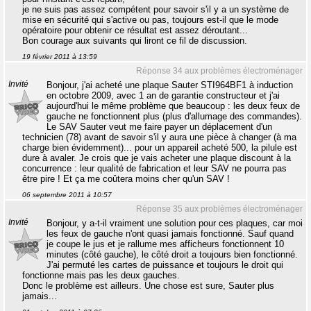
je ne suis pas assez compétent pour savoir s'il y a un système de
mise en sécurité qui s'active ou pas, toujours est-il que le mode
opératoire pour obtenir ce résultat est assez déroutant...
Bon courage aux suivants qui liront ce fil de discussion.
19 février 2011 à 13:59
Réponse 34 aux problèmes électroménager
Invité
Bonjour, j'ai acheté une plaque Sauter STI964BF1 à induction
en octobre 2009, avec 1 an de garantie constructeur et j'ai
aujourd'hui le même problème que beaucoup : les deux feux de
gauche ne fonctionnent plus (plus d'allumage des commandes).
Le SAV Sauter veut me faire payer un déplacement d'un
technicien (78) avant de savoir s'il y aura une pièce à changer (à ma
charge bien évidemment)... pour un appareil acheté 500, la pilule est
dure à avaler. Je crois que je vais acheter une plaque discount à la
concurrence : leur qualité de fabrication et leur SAV ne pourra pas
être pire ! Et ça me coûtera moins cher qu'un SAV !
06 septembre 2011 à 10:57
Réponse 35 aux problèmes électroménager
Invité
Bonjour, y a-t-il vraiment une solution pour ces plaques, car moi
les feux de gauche n'ont quasi jamais fonctionné. Sauf quand
je coupe le jus et je rallume mes afficheurs fonctionnent 10
minutes (côté gauche), le côté droit a toujours bien fonctionné.
J'ai permuté les cartes de puissance et toujours le droit qui
fonctionne mais pas les deux gauches.
Donc le problème est ailleurs. Une chose est sure, Sauter plus
jamais...