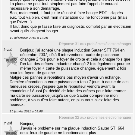
La plaque ne peut tout simplement pas faire l'appel de courant
nécessaire à son démarrage.
Bon, maintenant, il faut juste réussir à faire bouger EDF : d'après
eux, tout va bien, c'est mon installation qui ne fonctionne pas (mais
que l'hiver...).
Il faut donc que je fasse faire un diagnostic complet par un électricien
avant qu'ils daignent bouger.
19 décembre 2010 à 18:25
Réponse 31 aux problèmes électroménager
Invité
Bonjour, j'ai acheté une plaque induction Sauter STT 764 en
décembre 2007, déjà 6 interventions, carte de puissance
changée 2 fois pour le foyer de droite et cela à chaque fois que
l'on fait des crêpes. Inducteur changé 2 fois également pour ce
même foyer + carte de puissance changée, également 2 fois
pour les foyers de gauche.
Malgré ces pannes à répétitions pas moyen d'avoir un échange.
Dernière réparation la carte puissance a tenu 7 jours à cause de ces
fameuses crêpes, j'espère que le réparateur viendra avant la
chandeleur ! Aussi j'ai décidé de faire des crêpes pour faire cramer
ma carte se puissance jusqu'à ce que Sauter comprenne mon
problème, à vous d'en faire autant, en plus vous allez faire des
heureux.
25 janvier 2011 à 09:08
Réponse 32 aux problèmes électroménager
Invité
Bonjour,
J'avais le problème sur ma plaque induction Sauter STI 664 =
deux feux de gauche ne fonctionnaient plus.