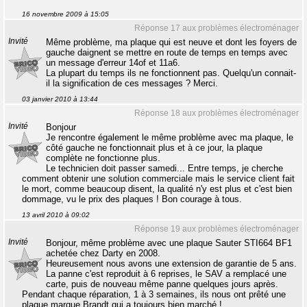
16 novembre 2009 à 15:05
Réponse 17 aux problèmes électroménager
Invité
Même problème, ma plaque qui est neuve et dont les foyers de
gauche daignent se mettre en route de temps en temps avec
un message d'erreur 14of et 11a6.
La plupart du temps ils ne fonctionnent pas. Quelqu'un connait-
il la signification de ces messages ? Merci.
03 janvier 2010 à 13:44
Réponse 18 aux problèmes électroménager
Invité
Bonjour
Je rencontre également le même problème avec ma plaque, le
côté gauche ne fonctionnait plus et à ce jour, la plaque
complète ne fonctionne plus.
Le technicien doit passer samedi... Entre temps, je cherche
comment obtenir une solution commerciale mais le service client fait
le mort, comme beaucoup disent, la qualité n'y est plus et c'est bien
dommage, vu le prix des plaques ! Bon courage à tous.
13 avril 2010 à 09:02
Réponse 19 aux problèmes électroménager
Invité
Bonjour, même problème avec une plaque Sauter STI664 BF1
achetée chez Darty en 2008.
Heureusement nous avons une extension de garantie de 5 ans.
La panne c'est reproduit à 6 reprises, le SAV a remplacé une
carte, puis de nouveau même panne quelques jours après.
Pendant chaque réparation, 1 à 3 semaines, ils nous ont prêté une
plaque marque Brandt qui a toujours bien marché !