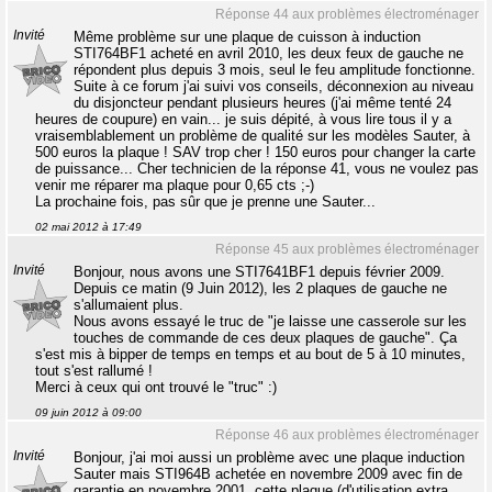
Réponse 44 aux problèmes électroménager
Invité
Même problème sur une plaque de cuisson à induction
STI764BF1 acheté en avril 2010, les deux feux de gauche ne
répondent plus depuis 3 mois, seul le feu amplitude fonctionne.
Suite à ce forum j'ai suivi vos conseils, déconnexion au niveau
du disjoncteur pendant plusieurs heures (j'ai même tenté 24
heures de coupure) en vain... je suis dépité, à vous lire tous il y a
vraisemblablement un problème de qualité sur les modèles Sauter, à
500 euros la plaque ! SAV trop cher ! 150 euros pour changer la carte
de puissance... Cher technicien de la réponse 41, vous ne voulez pas
venir me réparer ma plaque pour 0,65 cts ;-)
La prochaine fois, pas sûr que je prenne une Sauter...
02 mai 2012 à 17:49
Réponse 45 aux problèmes électroménager
Invité
Bonjour, nous avons une STI7641BF1 depuis février 2009.
Depuis ce matin (9 Juin 2012), les 2 plaques de gauche ne
s'allumaient plus.
Nous avons essayé le truc de "je laisse une casserole sur les
touches de commande de ces deux plaques de gauche". Ça
s'est mis à bipper de temps en temps et au bout de 5 à 10 minutes,
tout s'est rallumé !
Merci à ceux qui ont trouvé le "truc" :)
09 juin 2012 à 09:00
Réponse 46 aux problèmes électroménager
Invité
Bonjour, j'ai moi aussi un problème avec une plaque induction
Sauter mais STI964B achetée en novembre 2009 avec fin de
garantie en novembre 2001, cette plaque (d'utilisation extra