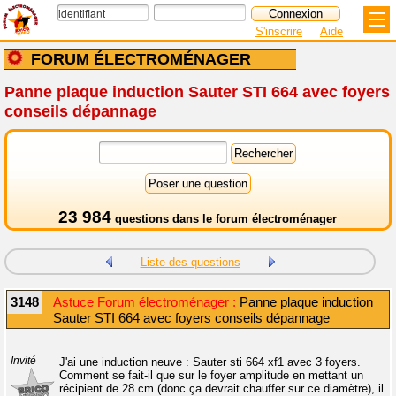
S'inscrire
Aide
FORUM ÉLECTROMÉNAGER
Panne plaque induction Sauter STI 664 avec foyers
conseils dépannage
23 984
questions dans le
forum électroménager
Liste des questions
3148
Astuce Forum électroménager :
Panne plaque induction
Sauter STI 664 avec foyers conseils dépannage
Invité
J'ai une induction neuve : Sauter sti 664 xf1 avec 3 foyers.
Comment se fait-il que sur le foyer amplitude en mettant un
récipient de 28 cm (donc ça devrait chauffer sur ce diamètre), il