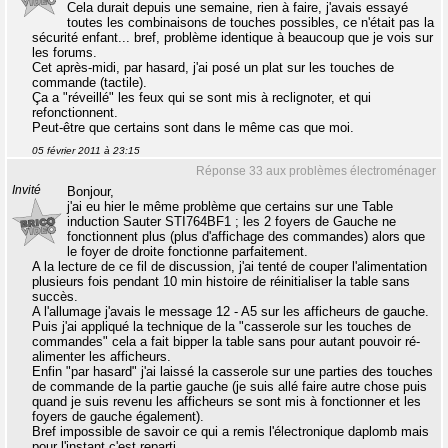
Cela durait depuis une semaine, rien à faire, j'avais essayé
toutes les combinaisons de touches possibles, ce n'était pas la
sécurité enfant... bref, problème identique à beaucoup que je vois sur
les forums.
Cet après-midi, par hasard, j'ai posé un plat sur les touches de
commande (tactile).
Ça a "réveillé" les feux qui se sont mis à reclignoter, et qui
refonctionnent.
Peut-être que certains sont dans le même cas que moi.
05 février 2011 à 23:15
Réponse 33 aux problèmes électroménager
Invité
Bonjour,
j'ai eu hier le même problème que certains sur une Table
induction Sauter STI764BF1 ; les 2 foyers de Gauche ne
fonctionnent plus (plus d'affichage des commandes) alors que
le foyer de droite fonctionne parfaitement.
A la lecture de ce fil de discussion, j'ai tenté de couper l'alimentation
plusieurs fois pendant 10 min histoire de réinitialiser la table sans
succès.
A l'allumage j'avais le message 12 - A5 sur les afficheurs de gauche.
Puis j'ai appliqué la technique de la "casserole sur les touches de
commandes" cela a fait bipper la table sans pour autant pouvoir ré-
alimenter les afficheurs.
Enfin "par hasard" j'ai laissé la casserole sur une parties des touches
de commande de la partie gauche (je suis allé faire autre chose puis
quand je suis revenu les afficheurs se sont mis à fonctionner et les
foyers de gauche également).
Bref impossible de savoir ce qui a remis l'électronique daplomb mais
pour l'instant c'est reparti,