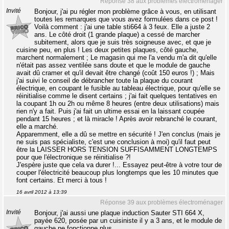
Réponse 38 aux problèmes électroménager
Invité
Bonjour, j'ai pu régler mon problème grâce à vous, en utilisant
toutes les remarques que vous avez formulées dans ce post !
Voilà comment : j'ai une table sti664 à 3 feux. Elle a juste 2
ans. Le côté droit (1 grande plaque) a cessé de marcher
subitement, alors que je suis très soigneuse avec, et que je
cuisine peu, en plus ! Les deux petites plaques, côté gauche,
marchent normalement ; Le magasin qui me l'a vendu m'a dit qu'elle
n'était pas assez ventilée sans doute et que le module de gauche
avait dû cramer et qu'il devait être changé (coût 150 euros !) ; Mais
j'ai suivi le conseil de débrancher toute la plaque du courant
électrique, en coupant le fusible au tableau électrique, pour qu'elle se
réinitialise comme le disent certains ; j'ai fait quelques tentatives en
la coupant 1h ou 2h ou même 8 heures (entre deux utilisations) mais
rien n'y a fait. Puis j'ai fait un ultime essai en la laissant coupée
pendant 15 heures ; et là miracle ! Après avoir rebranché le courant,
elle a marché.
Apparemment, elle a dû se mettre en sécurité ! J'en conclus (mais je
ne suis pas spécialiste, c'est une conclusion à moi) qu'il faut peut
être la LAISSER HORS TENSION SUFFISAMMENT LONGTEMPS
pour que l'électronique se réinitialise ?!
J'espère juste que cela va durer !... Essayez peut-être à votre tour de
couper l'électricité beaucoup plus longtemps que les 10 minutes que
font certains. Et merci à tous !
16 avril 2012 à 13:39
Réponse 39 aux problèmes électroménager
Invité
Bonjour, j'ai aussi une plaque induction Sauter STI 664 X,
payée 620, posée par un cuisiniste il y a 3 ans, et le module de
gauche ne fonctionne plus.