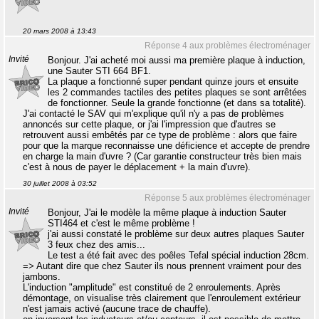
20 mars 2008 à 13:43
Réponse 4 aux problèmes électroménager
Invité
Bonjour. J'ai acheté moi aussi ma première plaque à induction,
une Sauter STI 664 BF1.
La plaque a fonctionné super pendant quinze jours et ensuite
les 2 commandes tactiles des petites plaques se sont arrêtées
de fonctionner. Seule la grande fonctionne (et dans sa totalité).
J'ai contacté le SAV qui m'explique qu'il n'y a pas de problèmes
annoncés sur cette plaque, or j'ai l'impression que d'autres se
retrouvent aussi embêtés par ce type de problème : alors que faire
pour que la marque reconnaisse une déficience et accepte de prendre
en charge la main d'uvre ? (Car garantie constructeur très bien mais
c'est à nous de payer le déplacement + la main d'uvre).
30 juillet 2008 à 03:52
Réponse 5 aux problèmes électroménager
Invité
Bonjour, J'ai le modèle la même plaque à induction Sauter
STI464 et c'est le même problème !
j'ai aussi constaté le problème sur deux autres plaques Sauter
3 feux chez des amis...
Le test a été fait avec des poêles Tefal spécial induction 28cm.
=> Autant dire que chez Sauter ils nous prennent vraiment pour des
jambons.
L'induction "amplitude" est constitué de 2 enroulements. Après
démontage, on visualise très clairement que l'enroulement extérieur
n'est jamais activé (aucune trace de chauffe).