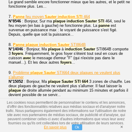
Le grand semble encore fonctionner mieux que les autres, et le petit ne
fonctionne plus. Les...
7.
Panne
feu moyen
Sauter
induction
STI
464
N°8546
: Bonjour, Sur ma
plaque
induction
Sauter
STI
464, seul le
feu moyen (en bas à gauche) ne fonctionne plus. La
panne
est
survenue en puissance max : le voyant de puissance s'est figé.
Depuis, quelle que soit la puissance...
8.
Panne
plaque
induction
Sauter
STI864B
N°14046
: Bonjour, Ma
plaque
à
induction
Sauter
STI864B comporte
3
foyers
. Fréquemment, le gros foyer s'éteint tout seul en cours de
cuisson
avec
le message d'erreur "F" (qui n'existe pas dans le
manuel...). Et les deux autres
foyers
...
9.
Problème
plaque
Sauter
STI664 deux plaques ne veulent plus
s'allumer
N°15052
: Bonjour, Ma
plaque
Sauter
STI
664
3 zones de chauffe. Les
deux plaques de gauche ne veulent plus s'allumer. Il faut laisser la
plaque
de droite allumée pendant au minimum 15 minutes et parfois il
devient possible de se servir...
Les cookies nous permettent de personnaliser le contenu et les annonces,
10.
Panne
plaque
à
induction
Bosch PIK645Q01E neuve
d'offrir des fonctionnalités relatives aux médias sociaux et d'analyser notre
N°9740
: Bonjour. Lorsque je veux allumer un des trois feux, celui-ci
trafic. Nous partageons également des informations sur l'utilisation de notre
affiche un 9 en version verso clignotant. Bien sûr, cette
panne
site avec nos partenaires de médias sociaux, de publicité et d'analyse, qui
n'apparaît pas dans le manuel ! Les deux autres feux fonctionnent bien.
peuvent combiner celles-ci avec d'autres informations que vous leur avez
Mise en fonction depuis...
fournies ou qu'ils ont collectées lors de votre utilisation de leurs services.
×
En savoir plus
Ok